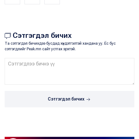
Сэтгэгдэл бичих
Та сэтгэгдэл бичихдээ бусдад хүндэтгэлтэй хандана уу. Ёс бус
сэтгэгдлийг Peak.mn сайт устгах эрхтэй.
Сэтгэгдэл бичих