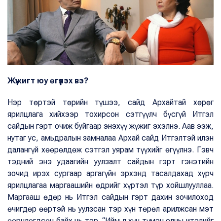
Жүжигт юу өгүүлэх вэ?
Нэр төртэй төрийн түшээ, сайд Архайтай хөрөг
ярилцлага хийхээр тохирсон сэтгүүлч бүсгүй Итгэл
сайдын гэрт очиж буйгаар энэхүү жүжиг эхэлнэ. Аав ээж,
нутаг ус, амьдралын замналаа Архай сайд Итгэлтэй илэн
далангүй хөөрөлдөж сэтгэл уярам түүхийг өгүүлнэ. Гэвч
тэдний энэ удаагийн уулзалт сайдын гэрт гэнэтийн
зочид ирэх сургаар аргагүйн эрхэнд тасалдахад хүрч
ярилцлагаа маргаашийн өдрийг хүртэл түр хойшлууллаа.
Маргааш өдөр нь Итгэл сайдын гэрт дахин зочилоход
өчигдөр өөртэй нь уулзсан тэр хүн төрөл арилжсан мэт
өөрчлөгдсөн байх нь тэр. “Ийм л хүн түмэн олны итэлийг