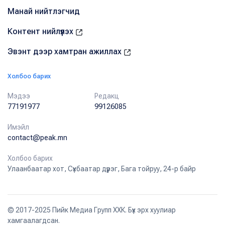
Манай нийтлэгчид
Контент нийлүүлэх
Эвэнт дээр хамтран ажиллах
Холбоо барих
Мэдээ
Редакц
77191977
99126085
Имэйл
contact@peak.mn
Холбоо барих
Улаанбаатар хот, Сүхбаатар дүүрэг, Бага тойруу, 24-р байр
© 2017-2025 Пийк Медиа Групп ХХК. Бүх эрх хуулиар
хамгаалагдсан.