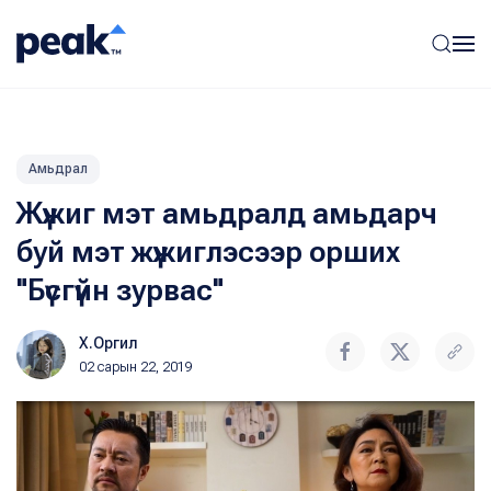
Амьдрал
Жүжиг мэт амьдралд амьдарч
буй мэт жүжиглэсээр орших
"Бүсгүйн зурвас"
Х.Оргил
02 сарын 22, 2019