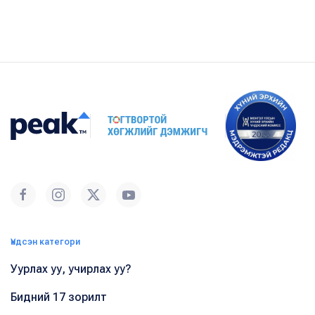
Үндсэн категори
Уурлах уу, учирлах уу?
Бидний 17 зорилт