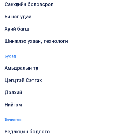
Санхүүгийн боловсрол
Би нэг удаа
Хүний багш
Шинжлэх ухаан, технологи
Бусад
Амьдралын түүх
Цэгцтэй Сэтгэх
Дэлхий
Нийгэм
Үйлчилгээ
Редакцын бодлого