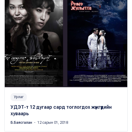
Урлаг
УДЭТ-т 12 дугаар сард тоглогдох жүжгүүдийн
хуваарь
Б.Баясгалан
・ 12 сарын 01, 2018