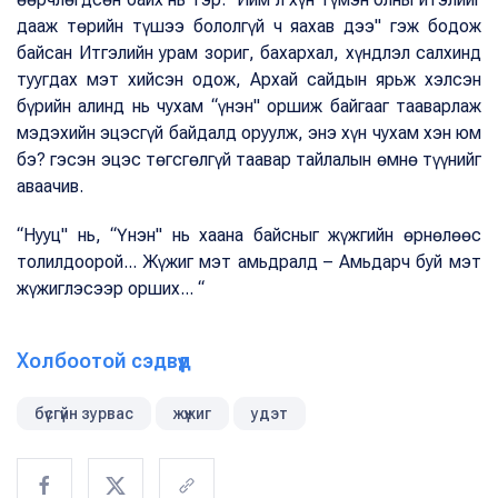
дааж төрийн түшээ бололгүй ч яахав дээ" гэж бодож
байсан Итгэлийн урам зориг, бахархал, хүндлэл салхинд
туугдах мэт хийсэн одож, Архай сайдын ярьж хэлсэн
бүрийн алинд нь чухам “үнэн" оршиж байгааг тааварлаж
мэдэхийн эцэсгүй байдалд оруулж, энэ хүн чухам хэн юм
бэ? гэсэн эцэс төгсгөлгүй таавар тайлалын өмнө түүнийг
аваачив.
“Нууц" нь, “Үнэн" нь хаана байсныг жүжгийн өрнөлөөс
толилдоорой... Жүжиг мэт амьдралд – Амьдарч буй мэт
жүжиглэсээр орших... “
Холбоотой сэдвүүд
бүсгүйн зурвас
жүжиг
удэт