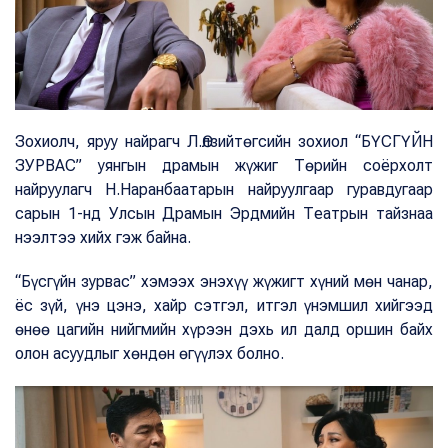
Зохиолч, яруу найрагч Л.Өлзийтөгсийн зохиол “БҮСГҮЙН
ЗУРВАС” уянгын драмын жүжиг Төрийн соёрхолт
найруулагч Н.Наранбаатарын найруулгаар гуравдугаар
сарын 1-нд Улсын Драмын Эрдмийн Театрын тайзнаа
нээлтээ хийх гэж байна.
“Бүсгүйн зурвас” хэмээх энэхүү жүжигт хүний мөн чанар,
ёс зүй, үнэ цэнэ, хайр сэтгэл, итгэл үнэмшил хийгээд
өнөө цагийн нийгмийн хүрээн дэхь ил далд оршин байх
олон асуудлыг хөндөн өгүүлэх болно.