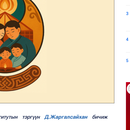
3
4
5
титутын тэргүүн
Д.Жаргалсайхан
бичиж