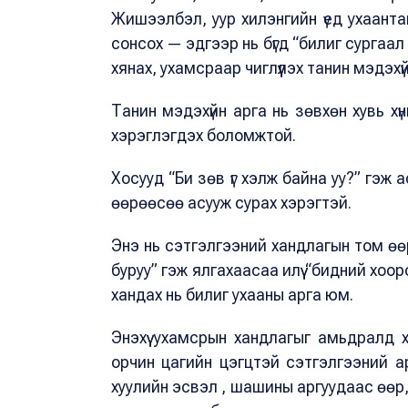
Жишээлбэл, уур хилэнгийн үед ухаантай 
сонсох — эдгээр нь бүгд “билиг сургаал
хянах, ухамсраар чиглүүлэх танин мэдэх
Танин мэдэхүйн арга нь зөвхөн хувь хүн
хэрэглэгдэх боломжтой.
Хосууд “Би зөв үг хэлж байна уу?” гэж 
өөрөөсөө асууж сурах хэрэгтэй.
Энэ нь сэтгэлгээний хандлагын том өөр
буруу” гэж ялгахаасаа илүү “бидний хоо
хандах нь билиг ухааны арга юм.
Энэхүү ухамсрын хандлагыг амьдралд х
орчин цагийн цэгцтэй сэтгэлгээний а
хуулийн эсвэл , шашины аргуудаас өөр