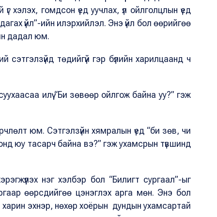
үг хэлэх, гомдсон үед уучлах, үл ойлголцлын үед
 дагах үйл”-ийн илэрхийлэл. Энэ үйл бол өөрийгөө
үйн дадал юм.
ий сэтгэлзүйд төдийгүй гэр бүлийн харилцаанд ч
асуухаасаа илүү “Би зөвөөр ойлгож байна уу?” гэж
члөлт юм. Сэтгэлзүйн хямралын үед “би зөв, чи
ронд юу тасарч байна вэ?” гэж ухамсрын түвшинд
эрэгжүүлэх нэг хэлбэр бол “Билигт сургаал”-ыг
ргаар өөрсдийгөө цэнэглэх арга мөн. Энэ бол
, харин эхнэр, нөхөр хоёрын дундын ухамсартай