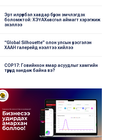
Эрт илрүүлбэл хавдар бүрэн эмчлэгдэх
боломжтой: ХЭҮА​Хөвсгөл аймагт хэрэгжиж
эхэллээ
“Global Silhouette” олон улсын үзэсгэлэн
ХААН галерейд нээлтээ хийлээ
COP17: Говийнхон ямар асуудлыг хамгийн
түрүүнд хөндөж байна вэ?