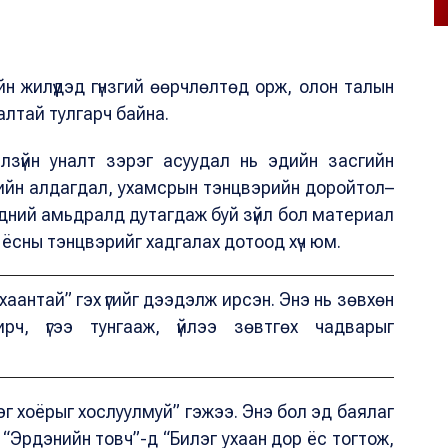
йн жилүүдэд гүнзгий өөрчлөлтөд орж, олон талын
алтай тулгарч байна.
гэлзүйн уналт зэрэг асуудал нь эдийн засгийн
цийн алдагдал, ухамсрын тэнцвэрийн доройтол–
идний амьдралд дутагдаж буй зүйл бол материал
, ёсны тэнцвэрийг хадгалах дотоод хүч юм.
ухаантай” гэх үгийг дээдэлж ирсэн. Энэ нь зөвхөн
рч, үгээ тунгааж, үйлээ зөвтгөх чадварыг
эг хоёрыг хослуулмуй” гэжээ. Энэ бол эд баялаг
. “Эрдэнийн товч”-д “Билэг ухаан дор ёс тогтож,