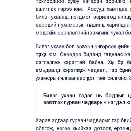
тохиролцоо буюу нэгдсэн зорилго, н
ашиглах гэрээ юм. Хосууд хамтдаа суу
билэг ухаанд, нэгдмэл зорилгод нийцү
өөрсдийн ухамсрын түвшинд харилцаа
мэдэхүйн өөрчлөлтийн хамгийн чухал б
Билэг ухаан бол зөвхөн өнгөрсөн үеийн 
түлхүүр юм. Өнөөдөр бидэнд гаднаас хэ
сэтгэлгээ хэрэгтэй байна. Хүн бүр 
амьдралд хэрэгжүүлж чадвал, гэр бүлий
ухамсрын ялгаанаас үүдэлтэйг ойлгоно. Э
Билэг ухаан гэдэг нь бодлыг цэ
зөвтгөх гурван чадварын нэгдэл 
Хэрэв эдгээр гурван чадварыг гэр бүлийн
ойлгож, нөгөө хүнийхээ дотоод ертөнц