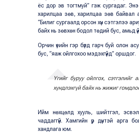
ёс дор эв тогтмуй” гэж сургадаг. Эн
харилцаа зөв, харилцаа зөв байвал а
“Билиг сургаалд орсон хүн сэтгэлээ ари
байх нь зөвхөн бодол төдий бус, амьд ү
Орчин үеийн гэр бүлд гарч буй олон ас
бус, “яаж ойлгохоо мэдэхгүйд” оршдог.
Үгийг буруу ойлгох, сэтгэлийг 
хүндлэхгүй байх нь жижиг гомдло
Ийм нөхцөлд хууль, шийтгэл, эсвэл
чаддаггүй. Хамгийн үр дүнтэй арга б
хандлага юм.