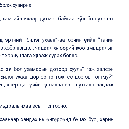
болж хувирна.
д хамгийн ихээр дутмаг байгаа зүйл бол ухаант
 эртний “билэг ухаан”-аа орчин үеийн “танин
нэ хоёр нэгдэж чадвал хүн өөрийнхөө амьдралын
т хариуцлага хүлээж сурах болно.
Ёс зүй бол ухамсрын дотоод хууль” гэж хэлсэн
Билэг ухаан дор ёс тогтож, ёс дор эв тогтмуй”
, хоёр цаг үеийн гүн санаа нэг л утганд нэгдэж
мьдралынхаа ёсыг тогтооно.
хаанаар хандах нь өнгөрсөнд буцах бус, харин