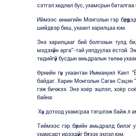
сэтгэл хөдлөл бус, ухамсрын баталгаа 
Иймээс өнөөгийн Монголын гэр бүлүүдэ
шийдвэр биш, ухаант харилцаа юм.
Энэ харилцааг бий болгохын тулд бид
мэдэхүйн арга”-тай уялдуулах ёстой. Э
төдийгүй бусдын амьдралын төлөө ухаан
Өрнийн гүн ухаантан Иммануил Кант “
байдаг. Харин Монголын Саган Сэцэн “
гэж бичжээ. Энэ хоёр эшлэл, хоёр соёл
байна:
Хүн дотоод ухамсраа тэгшлэж байж л а
Тиймээс гэр бүлийн амьдралд билэг у
ухамсарт ирээдүйг бүтээх эхлэл юм.