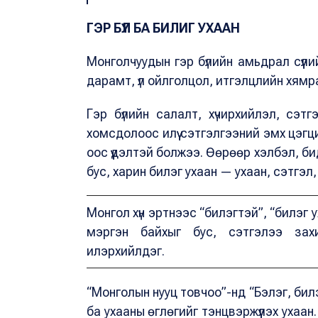
ГЭР БҮЛ БА БИЛИГ УХААН
Монголчуудын гэр бүлийн амьдрал сүүли
дарамт, үл ойлголцол, итгэлцлийн хямр
Гэр бүлийн салалт, хүчирхийлэл, сэт
хомсдолоос илүү сэтгэлгээний эмх цэг
оос үүдэлтэй болжээ. Өөрөөр хэлбэл, б
бус, харин билэг ухаан — ухаан, сэтгэл
Монгол хүн эртнээс “билэгтэй”, “билэг 
мэргэн байхыг бус, сэтгэлээ захи
илэрхийлдэг.
“Монголын нууц товчоо”-нд “Бэлэг, бил
ба ухааны өглөгийг тэнцвэржүүлэх ухаан