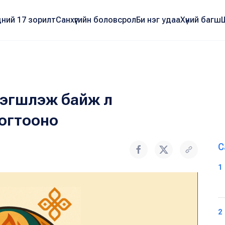
ний 17 зорилт
Санхүүгийн боловсрол
Би нэг удаа
Хүний багш
тэгшлэж байж л
огтооно
С
1
2