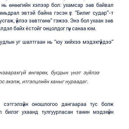
э нь өнөөгийн хэлээр бол: ухамсар зөв байвал
мьдрал эвтэй байна гэсэн үг. “Билиг судар”-т
усгаж, үйлээ зөвтгөнө” гэжээ. Энэ бол ухаан зөв
йлдэл байх ёстойг онцолдог гүн санаа юм.
уудлын уг шалтгаан нь “юу хийхээ мэдэхгүйдээ”
анзаарахгүй өнгөрөх, бусдын үнэт зүйлээ
ос эхэлж, итгэлцлийн ханыг нураадаг.
 сэтгэлзүйн оношлогоо дангаараа тус болж
ол билэг ухаанд тулгуурласан танин мэдэхүйн