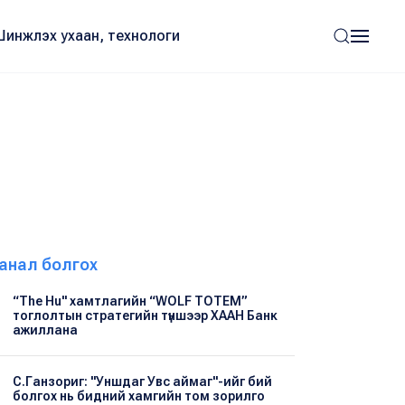
Шинжлэх ухаан, технологи
анал болгох
“The Hu" хамтлагийн “WOLF TOTEM”
тоглолтын стратегийн түншээр ХААН Банк
ажиллана
С.Ганзориг: "Уншдаг Увс аймаг"-ийг бий
болгох нь бидний хамгийн том зорилго