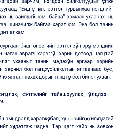
эгдсэн зарчим, нэгдсэн ойлголтуудыг үүсгэж
гаад “Бид үг, үйл, сэтгэл гурвынхаа нэгдлийг
үлэх нь зайлшгүй юм байна” хэмээн ухаарах нь
гаа шинэчилж байгаа хэрэг юм. Энэ бол танин
одит алхам.
сургаал биш, өнөөгийн сэтгэлзүйн эрүүл мэндийн
н нэгэн аврагч хэрэггүй, харин дотоод цэгцтэй
билэг ухааныг танин мэдэхүйн аргаар өөрийн
н зөрчил бол гагцхүү ойлголтын ялгаанаас бус,
нэ ялгааг нөхөх цорын ганц гүүр бол билэг ухаан.
гцлэх, сэтгэлийг тайвшруулах, үйлдлээ
юм.
 амьдралд хэрэгжүүлбэл, хүн өөрийгөө илүү гүнзгий
ийг хүндэтгэж чадна. Тэр цагт хайр нь зөвхөн