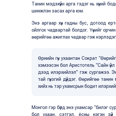
Танин мэдэхүйн арга гэдэг нь хүний бо
шинжлэн засах арга юм.
Энэ аргаар хүн гадны бус, дотоод ер
ойлгох чадвартай болдог. Үүнийг орчин 
өөрийгөө ажиглах чадвар гэж нэрлэдэг
Өрнийн гүн ухаантан Сократ “Өөрийг
хэмээсэн бол Аристотель “Сайн үйл 
дээд илэрхийлэл” гэж сургажээ. Э
тай гүнзгий дүйдэг. Өөрийгөө танин
хийх нь тэр ухамсрын бодит илэрхи
Монгол гэр бүлд энэ ухамсар “билэг су
бол ухаан, сэтгэл, ёсны нэгэн зүй