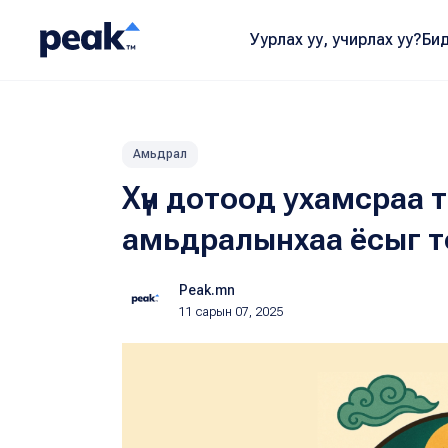
Уурлах уу, учирлах уу?
Бид
Амьдрал
Хүн дотоод ухамсраа 
амьдралынхаа ёсыг т
Peak.mn
11 сарын 07, 2025