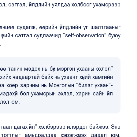
дол, сэтгэл, үйлдлийн уялдаа холбоог ухамсраар
төнцөө судалж, өөрийн үйлдлийн уг шалтгааныг
үеийн сэтгэл судлаачид “self-observation” буюу
.
өө танин мэдэх нь бүх мэргэн ухааны эхлэл”
хийх чадвартай байх нь ухаант хүний хамгийн
нэ хоёр зарчим нь Монголын “билэг ухаан”-
 мэдэхүй бол ухамсрын эхлэл, харин сайн үйл
йлэл юм.
ргаал дагах үйл” хэлбэрээр илэрдэг байжээ. Энэ
 тогтлыг амьдралдаа хэрэгжүүлэх дадал юм.