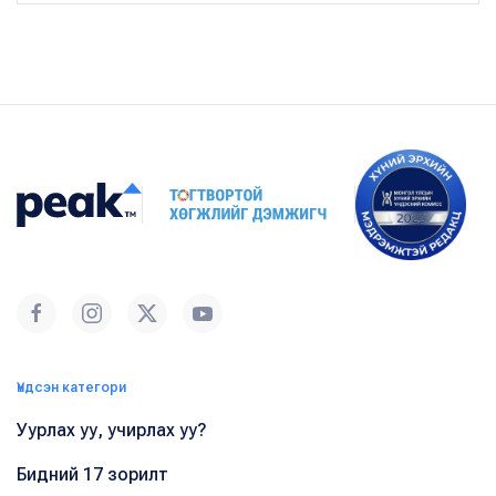
Үндсэн категори
Уурлах уу, учирлах уу?
Бидний 17 зорилт