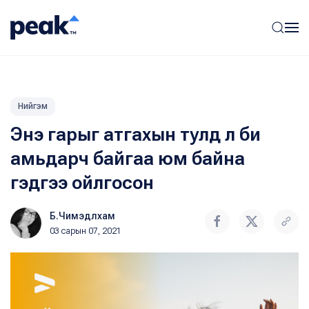
Нийгэм
Энэ гарыг атгахын тулд л би
амьдарч байгаа юм байна
гэдгээ ойлгосон
Б.Чимэдлхам
03 сарын 07, 2021