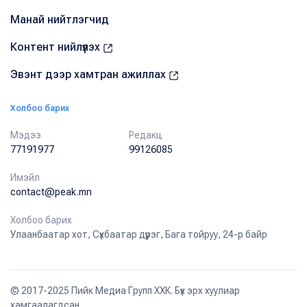
Манай нийтлэгчид
Контент нийлүүлэх
Эвэнт дээр хамтран ажиллах
Холбоо барих
Мэдээ
Редакц
77191977
99126085
Имэйл
contact@peak.mn
Холбоо барих
Улаанбаатар хот, Сүхбаатар дүүрэг, Бага тойруу, 24-р байр
© 2017-2025 Пийк Медиа Групп ХХК. Бүх эрх хуулиар
хамгаалагдсан.