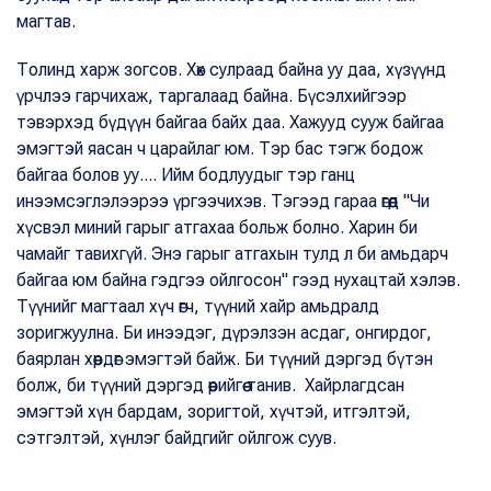
магтав.
Толинд харж зогсов. Хөх сулраад байна уу даа, хүзүүнд
үрчлээ гарчихаж, таргалаад байна. Бүсэлхийгээр
тэвэрхэд бүдүүн байгаа байх даа. Хажууд сууж байгаа
эмэгтэй яасан ч царайлаг юм. Тэр бас тэгж бодож
байгаа болов уу.... Ийм бодлуудыг тэр ганц
инээмсэглэлээрээ үргээчихэв. Тэгээд гараа өгөөд "Чи
хүсвэл миний гарыг атгахаа больж болно. Харин би
чамайг тавихгүй. Энэ гарыг атгахын тулд л би амьдарч
байгаа юм байна гэдгээ ойлгосон" гээд нухацтай хэлэв.
Түүнийг магтаал хүч өгч, түүний хайр амьдралд
зоригжуулна. Би инээдэг, дүрэлзэн асдаг, онгирдог,
баярлан хөөрдөг эмэгтэй байж. Би түүний дэргэд бүтэн
болж, би түүний дэргэд өөрийгөө танив. Хайрлагдсан
эмэгтэй хүн бардам, зоригтой, хүчтэй, итгэлтэй,
сэтгэлтэй, хүнлэг байдгийг ойлгож суув.