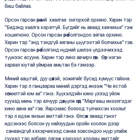
биш байлаа.
Орсон гарсан өрөөний хаалгаа онгорхой орхино. Харин тэр
"Бидэнд хаалга хэрэггүй. Бүгдийг нь аваад хаячихья" гэж
хошигноно. Орсон гарсан өрөө болгондоо аягаа орхино.
Харин тэр "энд тэндгүй аяганы шүүгээтэй болчихье" гэв.
Орсон гарсан өрөө болгонд нүдний шилээ үлдээчихээд
түүнээс асууна. Харин тэр линз авчирч өгөв. Өөр нэгэн
харвал юутай уймраа амьтан бэ гэмээр.
Миний ааштай, дуу цөөтэй, зожигийг бусад хүмүүс гайхна.
Харин тэр л ганцаараа миний дэргэд инээж "Чи ёстой
хөгжилтэй юм аа" гэнэ. Хүүхэлдэйн кино үзээд уйлж
суухад минь тэр алчуур дөхүүлж өгөөд "Маргааш инээлгэдэг
кино авна аа" гэв. Яарснаас болоод түлчихсэн хоолыг
тэр л идэж янзын амттай гэнэ. Өлсөж яваад гэнэт
идсэнээс болсон уу найзуудын оройн хоолон дээр
санаандгүй хэхэрчихээд санаа зовсондоо нүүр улайж
суухад тэр албаар дагаж хэхрээд хоолны амттайг