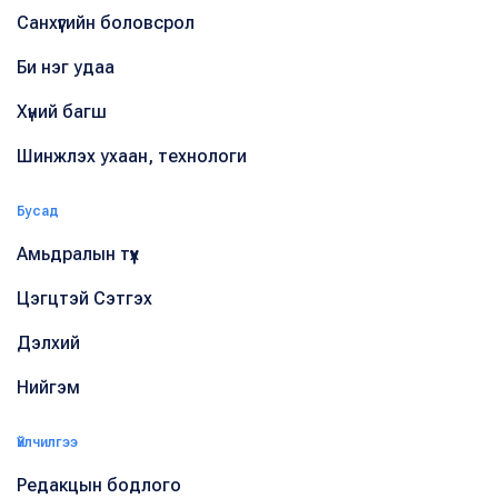
Санхүүгийн боловсрол
Би нэг удаа
Хүний багш
Шинжлэх ухаан, технологи
Бусад
Амьдралын түүх
Цэгцтэй Сэтгэх
Дэлхий
Нийгэм
Үйлчилгээ
Редакцын бодлого