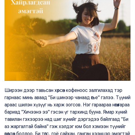
Ширээн дээр тавьсан хөрсөн кофеноос залгилахад тэр
гарнаас минь аваад "Би шинээр чанаад өгье" гэлээ. Түүний
араас шилэн хүзүүг нь харж зогсов. Нэг гараараа нөгөө гараа
бариад "Хичээнэ ээ" гэсэн үг тархинд бууна. Ямар хүний
тавилан гэхээрээ над шиг хүнийг дэргэдээ байлгаад "Би
аз жаргалтай байна" гэж хэлдэг юм бол хэмээн түүнийг
өрөвдөн бодлоо. Би төгс, гоё сайхан, ганган хээнцэр эмэгтэй