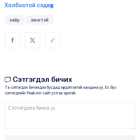
Холбоотой сэдвүүд
хайр
эмэгтэй
Сэтгэгдэл бичих
Та сэтгэгдэл бичихдээ бусдад хүндэтгэлтэй хандана уу. Ёс бус
сэтгэгдлийг Peak.mn сайт устгах эрхтэй.