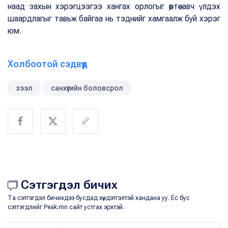
наад захын хэрэгцээгээ хангах орлогыг өөртөө авч үлдэх
шаардлагыг тавьж байгаа нь тэднийг хамгаалж буй хэрэг
юм.
Холбоотой сэдвүүд
зээл
санхүүгийн боловсрол
Сэтгэгдэл бичих
Та сэтгэгдэл бичихдээ бусдад хүндэтгэлтэй хандана уу. Ёс бус
сэтгэгдлийг Peak.mn сайт устгах эрхтэй.