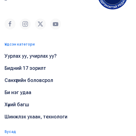
Үндсэн категори
Уурлах уу, учирлах уу?
Бидний 17 зорилт
Санхүүгийн боловсрол
Би нэг удаа
Хүний багш
Шинжлэх ухаан, технологи
Бусад