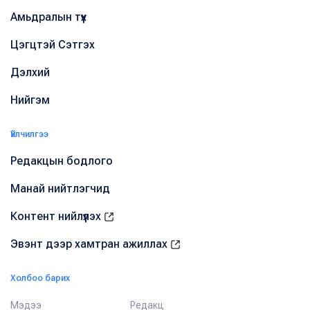
Амьдралын түүх
Цэгцтэй Сэтгэх
Дэлхий
Нийгэм
Үйлчилгээ
Редакцын бодлого
Манай нийтлэгчид
Контент нийлүүлэх
Эвэнт дээр хамтран ажиллах
Холбоо барих
Мэдээ
Редакц