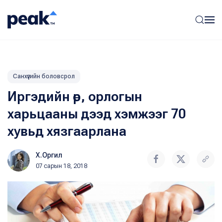
Санхүүгийн боловсрол
Иргэдийн өр, орлогын
харьцааны дээд хэмжээг 70
хувьд хязгаарлана
Х.Оргил
07 сарын 18, 2018