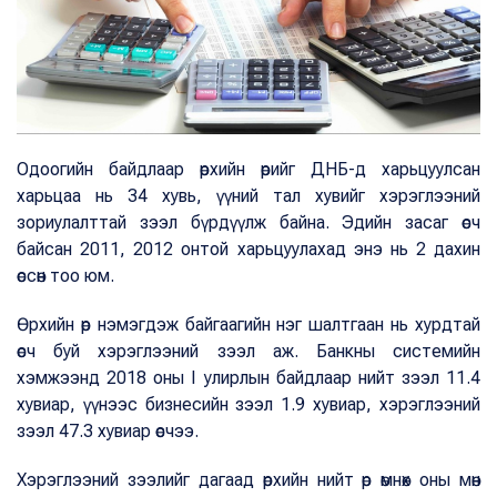
Одоогийн байдлаар өрхийн өрийг ДНБ-д харьцуулсан
харьцаа нь 34 хувь, үүний тал хувийг хэрэглээний
зориулалттай зээл бүрдүүлж байна. Эдийн засаг өсч
байсан 2011, 2012 онтой харьцуулахад энэ нь 2 дахин
өссөн тоо юм.
Өрхийн өр нэмэгдэж байгаагийн нэг шалтгаан нь хурдтай
өсч буй хэрэглээний зээл аж. Банкны системийн
хэмжээнд 2018 оны I улирлын байдлаар нийт зээл 11.4
хувиар, үүнээс бизнесийн зээл 1.9 хувиар, хэрэглээний
зээл 47.3 хувиар өсчээ.
Хэрэглээний зээлийг дагаад өрхийн нийт өр өмнөх оны мөн