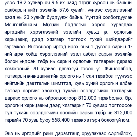
үеэс 18.2 хувиар өсч 9.6 их наяд төгрөгт хүрсэн нь банкны
салбарын нийт зээлийн 57.6 хувийг, үүнээс хэрэглээний
зээл нь 23 хувийг бүрдүүлж байна. Үүнтэй холбогдуулан
Монголбанкны Мөнгөний бодлогын хороо хуралдаж
иргэдийн хэрэглээний зээлийн хувьд өр, орлогын
харьцаанд дээд хязгаар тогтоох тухай шийдвэрийг
гаргажээ. Ингэснээр иргэд ирэх оны 1 дүгээр сарын 1-
ний өдрөөс хойш хэрэглээний зээл авбал сарын зээлийн
болон үндсэн төлбөр нь сарын орлогын татварын дараах
хэмжээний 70 хувиас давахгүй гэсэн үг. Жишээлбэл,
татварын өмнөх цалингийн орлого нь 1 сая төгрөг бол түүнээс
нийгмийн даатгалын шимтгэл, хувь хүний орлогын албан
татвар зэргийг хасахад тухайн зээлдэгчийн татварын
дараах орлого нь ойролцоогоор 812,000 төгрөг болно. Өр,
орлогын харьцааны дээд хязгаарыг 70 хувиар тогтоосон
тул тухайн зээлдэгчийн зээлийн сарын төлбөр нь 812,000
төгрөгийн 70 хувь буюу 568,400 төгрөгөөс хэтэрч болохгүй юм.
Энэ нь иргэдийг өрийн дарамтанд оруулахаас сэргийлэх,