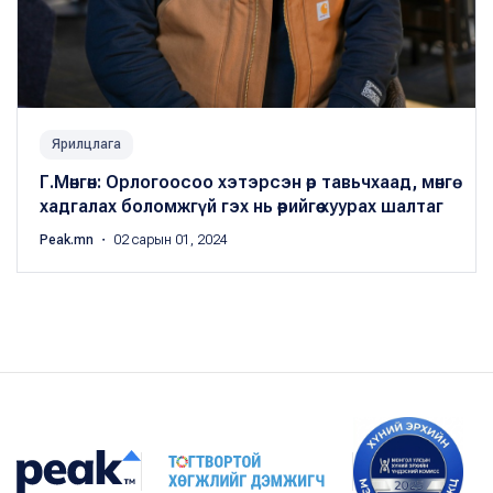
Ярилцлага
Г.Мөнгөн: Орлогоосоо хэтэрсэн өр тавьчхаад, мөнгө
хадгалах боломжгүй гэх нь өөрийгөө хуурах шалтаг
Peak.mn
・ 02 сарын 01, 2024