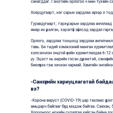
санагддаг. Гэнэтийн орлогоо ч мөн тухайн 
Хоёрдугаарт, нэг сарын зардлаа зүгээр л то
Гуравдугаарт, тэрхүү сарын зардлаа ангилаад
ямар их үрэлгэн, хэрэггүй зүйлсэд зардал гар
Орлого, зардлаа тооцоод зардлаа ангилчихла
тавь. Би төдий хэмжээний мөнгөн хуримтлал үү
хэлсэнчлэн онцгой үеийн хуримтлалдаа 6-12 с
уу. Эцэст нь өөрийн гэсэн дүрэмтэй, санхүүгий
биелүүлэх гэж хичээн чармай. Хамгийн энгийнээ
-Санхүүгийн хариуцлагатай байда
вэ?
-Корона вируст (COVID-19) цар тахлаас үүдэл
амьдарч байгааг бүгд мэдэж байгаа. Саяхан
Хорооноос өрхийн судалгаа хийсэн байна лээ