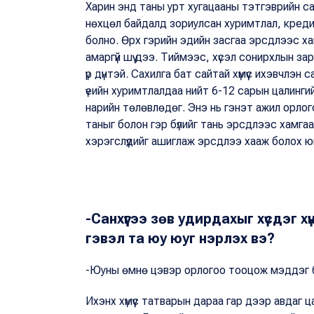
Харин энд таны урт хугацааны тэтгэврийн са
нөхцөл байдалд зориулсан хуримтлал, креди
болно. Өрх гэрийн эдийн засгаа эрсдлээс ха
амаргүй шүү дээ. Тиймээс, хүсэл сонирхлын зар
үр дүнтэй. Сахилга бат сайтай хүмүүс ихэвчлэн
үеийн хуримтлалдаа нийт 6-12 сарын цалингийн
нарийн төлөвлөдөг. Энэ нь гэнэт ажил орлог
таныг болон гэр бүлийг тань эрсдлээс хамга
хэрэгслүүдийг ашиглаж эрсдлээ хааж болох ю
-Санхүүгээ зөв удирдахыг хүсдэг 
гэвэл та юу юуг нэрлэх вэ?
-Юуны өмнө цэвэр орлогоо тооцож мэддэг ба
Ихэнх хүмүүс татварын дараа гар дээр авдаг