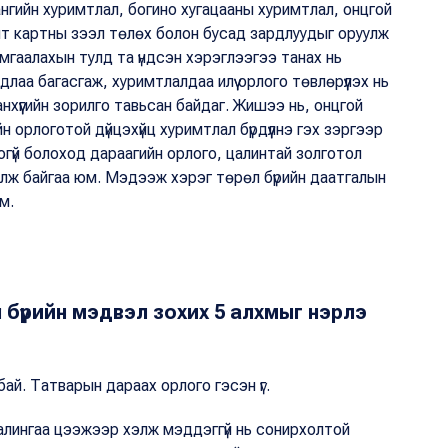
нгийн хуримтлал, богино хугацааны хуримтлал, онцгой
т картны зээл төлөх болон бусад зардлуудыг оруулж
мгаалахын тулд та үндсэн хэрэглээгээ танах нь
длаа багасгаж, хуримтлалдаа илүү орлого төвлөрүүлэх нь
 санхүүгийн зорилго тавьсан байдаг. Жишээ нь, онцгой
 орлоготой дүйцэхүйц хуримтлал бүрдүүлнэ гэх зэргээр
огүй болоход дараагийн орлого, цалинтай золготол
алж байгаа юм. Мэдээж хэрэг төрөл бүрийн даатгалын
м.
хүн бүрийн мэдвэл зохих 5 алхмыг нэрлэ
й. Татварын дараах орлого гэсэн үг.
 цалингаа цээжээр хэлж мэддэггүй нь сонирхолтой