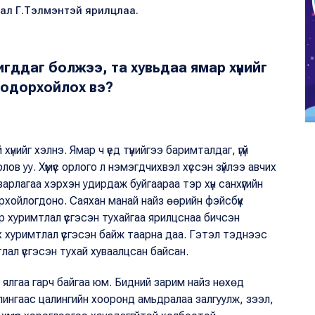
рал Г.Тэлмэнтэй ярилцлаа.
ригддаг болжээ, та хувьдаа ямар хүнийг
 тодорхойлох вэ?
үнийг хэлнэ. Ямар ч үед түүнийгээ баримталдаг, үгүй
ов уу. Хүмүүс орлого л нэмэгдчихвэл хүссэн зүйлээ авчих
рлагаа хэрхэн удирдаж буйгаараа тэр хүн санхүүгийн
дорхойлогдоно. Саяхан манай найз өөрийн фэйсбүүк
эр хуримтлал үүсгэсэн тухайгаа ярилцснаа бичсэн
их хуримтлал үүсгэсэн байж таарна даа. Гэтэл тэднээс
лал үүсгэсэн тухай хуваалцсан байсан.
ийн ялгаа гарч байгаа юм. Бидний зарим найз нөхөд
лингаас цалингийн хооронд амьдралаа залгуулж, зээл,