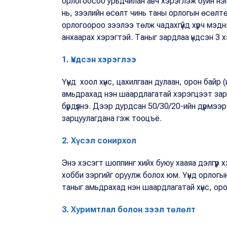
орлогоосоо урьдчилан авч хэрэглэж буйн нэг х
нь, зээлийн өсөлт чинь таны орлогын өсөлтө
орлогоороо зээлээ төлж чадахгүйд хүрч мэд
анхаарах хэрэгтэй. Таныг зардлаа үндсэн 3 
1. Үндсэн хэрэглээ
Үүнд хоол хүнс, цахилгаан дулаан, орон байр 
амьдрахад нэн шаардлагатай хэрэгцээт зард
бүрдүүлнэ. Дээр дурдсан 50/30/20-ийн дүрмээ
зарцуулагдана гэж тооцъё.
2. Хүсэл сонирхол
Энэ хэсэгт шоппинг хийх буюу хааяа дэлгүүр 
хобби зэргийг оруулж болох юм. Үүнд орлог
таныг амьдрахад нэн шаардлагатай хүнс, ор
3. Хуримтлал болон зээл төлөлт