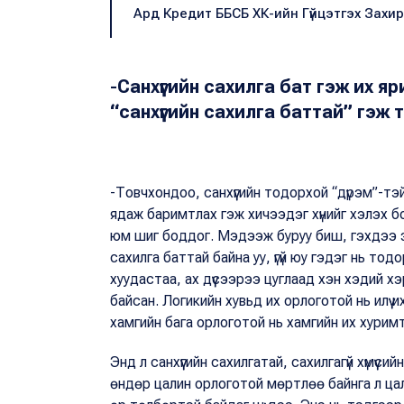
Ард Кредит ББСБ ХК-ийн Гүйцэтгэх Захи
-
Санхүүгийн сахилга бат гэж их я
“санхүүгийн сахилга баттай” гэж
-Товчхондоо, санхүүгийн тодорхой “дүрэм”-тэй х
ядаж баримтлах гэж хичээдэг хүнийг хэлэх бол
юм шиг боддог. Мэдээж буруу биш, гэхдээ за
сахилга баттай байна уу, үгүй юу гэдэг нь то
хуудастаа, ах дүүсээрээ цуглаад хэн хэдий х
байсан. Логикийн хувьд их орлоготой нь илүү 
хамгийн бага орлоготой нь хамгийн их хуримт
Энд л санхүүгийн сахилгатай, сахилгагүй хүмүүс
өндөр цалин орлоготой мөртлөө байнга л ца