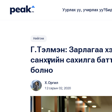
Уурлах уу, учирлах уу?
Бид
Нийгэм
Г.Тэлмэн: Зарлагаа х
санхүүгийн сахилга ба
болно
Х.Оргил
12 сарын 02, 2020