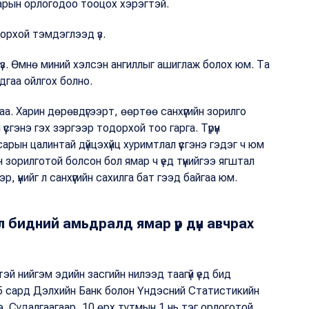
сарын орлогодоо тооцох хэрэгтэй.
дорхой тэмдэглээд үз.
 үз. Өмнө миний хэлсэн ангиллыг ашиглаж болох юм. Та
гадгаа ойлгох болно.
а. Харин дөрөвдүгээрт, өөртөө санхүүгийн зорилго
сгэнэ гэх зэргээр тодорхой тоо гарга. Түрүүн
арын цалинтай дүйцэхүйц хуримтлал үүсгэнэ гэдэг ч юм
н зорилготой болсон бол ямар ч үед түүнийгээ ягштал
р, үүнийг л санхүүгийн сахилга бат гээд байгаа юм.
л бидний амьдралд ямар үр дүн авчрах
тэй нийгэм эдийн засгийн нилээд таагүй үед бид
, 5 сард Дэлхийн Банк болон Үндэсний Статистикийн
. Судалгаагаар, 10 өрх тутмын 1 нь тэг орлоготой