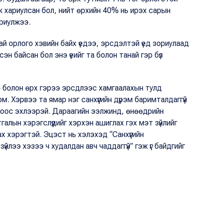
ж хариулсан бол, нийт өрхийн 40% нь ирэх сарын
ариулжээ.
тай орлого хэвийн байх үедээ, эрсдэлтэй үед зориулаад
сэн байсан бол энэ үеийг та болон танай гэр бүл
өө болон өрх гэрээ эрсдлээс хамгаалахын тулд
юм. Хэрвээ та ямар нэг санхүүгийн дүрэм баримталдаггүй
охоос эхлээрэй. Дараагийн ээлжинд, өнөөдрийн
тгалын хэрэгслүүдийг хэрхэн ашиглах гэх мэт зүйлийг
ах хэрэгтэй. Эцэст нь хэлэхэд “Санхүүгийн
н зүйлээ хэзээ ч худалдан авч чаддаггүй” гэж үг байдгийг