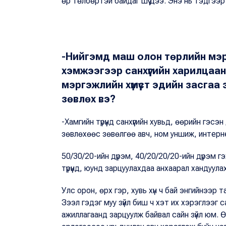
өр төлбөртэй байдаг шүү дээ. Энэ нь тэдгээр 
-Нийгэмд маш олон төрлийн мэргэ
хэмжээгээр санхүүгийн харилцаан
мэргэжлийн хүмүүст эдийн засга
зөвлөх вэ?
-Хамгийн түрүүнд санхүүгийн хувьд, өөрийн гэс
зөвлөхөөс зөвөлгөө авч, ном уншиж, интер
50/30/20-ийн дүрэм, 40/20/20/20-ийн дүрэм г
түрүүнд, юунд зарцуулахдаа анхаарал хандуул
Улс орон, өрх гэр, хувь хүн ч бай энгийнээр
Зээл гэдэг муу зүйл биш ч хэт их хэрэглээг с
ажиллагаанд зарцуулж байвал сайн зүйл юм. 