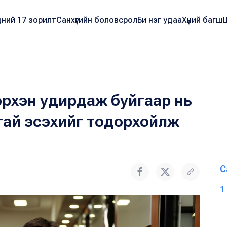
ний 17 зорилт
Санхүүгийн боловсрол
Би нэг удаа
Хүний багш
эрхэн удирдаж буйгаар нь
ттай эсэхийг тодорхойлж
С
1