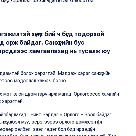
хүмүүс хэрэглээгээ хянадаггүйтэй холбоотой.
жилтэй хүмүүс бий ч бүгд тодорхой
д орж байдаг. Санхүүгийн бус
а эрсдлээс хамгаалахад нь тусалж юу
эн дүрэмтэй болох хэрэгтэй. Мэдээж хэрэг санхүүгийн
нетээс мэдээлэл хайж ч болно.
эх мэт олон дүрэм гарч ирж магад. Орлогоосоо хамгийн
ах хэрэгтэй.
 тайлбарлахад, Нийт Зардал = Орлого + Зээл байдаг.
анхүүжүүлбэл муу, эсрэгээрээ орлого дэмжсэн үйл
Өөрөөр хэлбэл, зээл гэдэг бол бид ирээдүйн