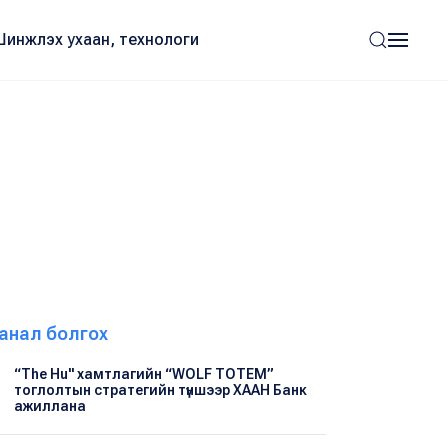
Шинжлэх ухаан, технологи
анал болгох
“The Hu" хамтлагийн “WOLF TOTEM”
тоглолтын стратегийн түншээр ХААН Банк
ажиллана