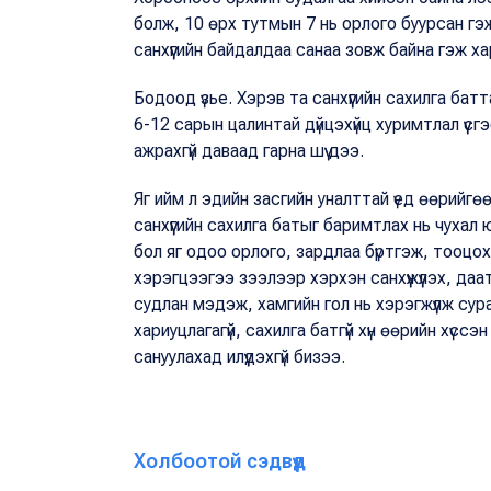
болж, 10 өрх тутмын 7 нь орлого буурсан гэ
санхүүгийн байдалдаа санаа зовж байна гэж х
Бодоод үзье. Хэрэв та санхүүгийн сахилга бат
6-12 сарын цалинтай дүйцэхүйц хуримтлал үүсгэ
ажрахгүй даваад гарна шүү дээ.
Яг ийм л эдийн засгийн уналттай үед өөрийг
санхүүгийн сахилга батыг баримтлах нь чухал 
бол яг одоо орлого, зардлаа бүртгэж, тооц
хэрэгцээгээ зээлээр хэрхэн санхүүжүүлэх, даа
судлан мэдэж, хамгийн гол нь хэрэгжүүлж сур
хариуцлагагүй, сахилга батгүй хүн өөрийн хүссэ
сануулахад илүүдэхгүй бизээ.
Холбоотой сэдвүүд