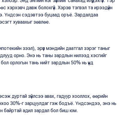
элбэр. Энд энгийн нэг зүйлийг санахад илүүдэхгүй. Тэр
өс хэрхэвч давж болохгүй. Хэрэв тэгвэл та ирээдүйн
нэ. Үндсэн сэдэвтээ буцаад оръё. Зардалдаа
хэсэгт хуваахыг зөвлөе.
(ипотекийн зээл), эрүүл мэндийн даатгал зэрэг таныг
лууд орно. Энэ нь таны зардлын нилээд хэсгийг
р бол орлогын тань нийт зардлын 50% нь үүнд
хэсэж дуртай зүйлсээ авах, гадуур хооллох, өөрийн
ынхоо 30%-г зарцуулдаг гэж бодъё. Үндсэндээ, энэ нь
он байртай адил зардал бол биш юм.