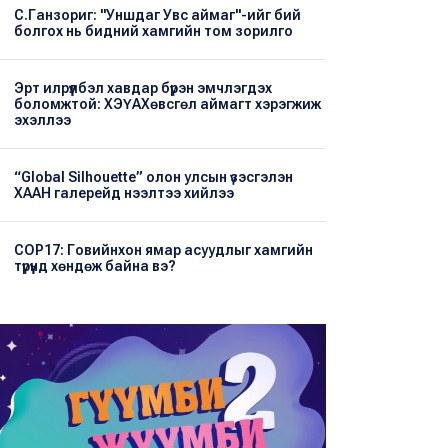
С.Ганзориг: "Уншдаг Увс аймаг"-ийг бий
болгох нь бидний хамгийн том зорилго
Эрт илрүүлбэл хавдар бүрэн эмчлэгдэх
боломжтой: ХЭҮА​Хөвсгөл аймагт хэрэгжиж
эхэллээ
“Global Silhouette” олон улсын үзэсгэлэн
ХААН галерейд нээлтээ хийлээ
COP17: Говийнхон ямар асуудлыг хамгийн
түрүүнд хөндөж байна вэ?