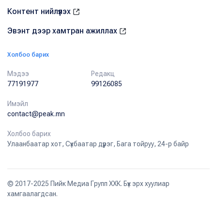
Контент нийлүүлэх
Эвэнт дээр хамтран ажиллах
Холбоо барих
Мэдээ
Редакц
77191977
99126085
Имэйл
contact@peak.mn
Холбоо барих
Улаанбаатар хот, Сүхбаатар дүүрэг, Бага тойруу, 24-р байр
© 2017-2025 Пийк Медиа Групп ХХК. Бүх эрх хуулиар
хамгаалагдсан.