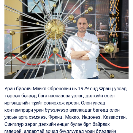
Уран бүтээлч Майкл Обренович нь 1979 онд Франц улсад
төрсөн бөгөөд бага наснаасаа урлаг, дэлхийн соёл
иргэншлийн түүхийг сонирхож ирсэн. Олон улсад
контемпрари уран бүтээлчээр ажилладаг бөгөөд олон
улсын арга хэмжээ, Франц, Макао, Индонез, Казакстан,
Сингапур зэрэг дэлхийн өнцөг булан бүрт байрлах
галерей, алдартай зочид буудлуудад уран бүтээлийн