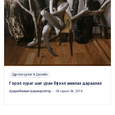
Дүрслэх урлаг & Дизайн
Гэрэл зураг шиг уран бүтээл амилах дараалал
Цэдэнбалын Цэрэндолгор
・ 04 сарын 06, 2018