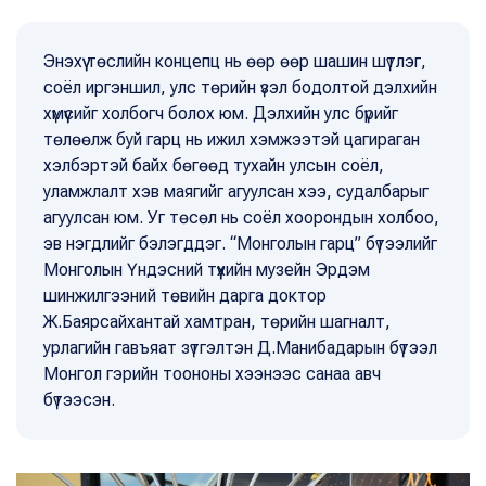
Энэхүү төслийн концепц нь өөр өөр шашин шүтлэг,
соёл иргэншил, улс төрийн үзэл бодолтой дэлхийн
хүмүүсийг холбогч болох юм. Дэлхийн улс бүрийг
төлөөлж буй гарц нь ижил хэмжээтэй цагираган
хэлбэртэй байх бөгөөд тухайн улсын соёл,
уламжлалт хэв маягийг агуулсан хээ, судалбарыг
агуулсан юм. Уг төсөл нь соёл хоорондын холбоо,
эв нэгдлийг бэлэгддэг. “Монголын гарц” бүтээлийг
Монголын Үндэсний түүхийн музейн Эрдэм
шинжилгээний төвийн дарга доктор
Ж.Баярсайхантай хамтран, төрийн шагналт,
урлагийн гавъяат зүтгэлтэн Д.Манибадарын бүтээл
Монгол гэрийн тоононы хээнээс санаа авч
бүтээсэн.