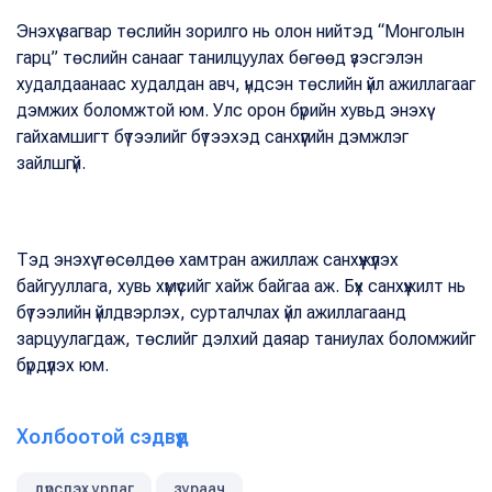
Энэхүү загвар төслийн зорилго нь олон нийтэд “Монголын
гарц” төслийн санааг танилцуулах бөгөөд үзэсгэлэн
худалдаанаас худалдан авч, үндсэн төслийн үйл ажиллагааг
дэмжих боломжтой юм. Улс орон бүрийн хувьд энэхүү
гайхамшигт бүтээлийг бүтээхэд санхүүгийн дэмжлэг
зайлшгүй.
Тэд энэхүү төсөлдөө хамтран ажиллаж санхүүжүүлэх
байгууллага, хувь хүмүүсийг хайж байгаа аж. Бүх санхүүжилт нь
бүтээлийн үйлдвэрлэх, сурталчлах үйл ажиллагаанд
зарцуулагдаж, төслийг дэлхий даяар таниулах боломжийг
бүрдүүлэх юм.
Холбоотой сэдвүүд
дүрслэх урлаг
зураач