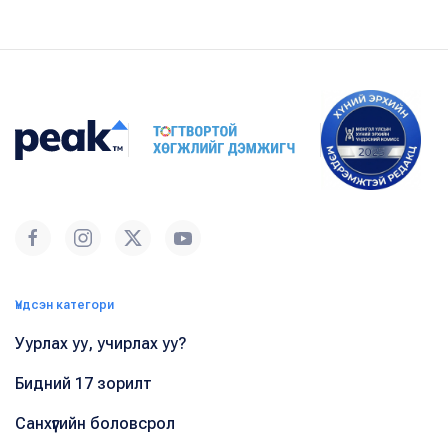
Үндсэн категори
Уурлах уу, учирлах уу?
Бидний 17 зорилт
Санхүүгийн боловсрол