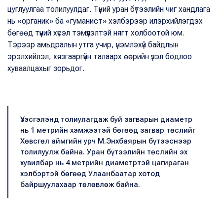
цуглуулгаа толилуулдаг. Түүний уран бүтээлийн чиг хандлага
нь «органик» ба «гуманист» хэлбэрээр илэрхийлэгдэх
бөгөөд түүний хүсэл тэмүүлэлтэй нягт холбоотой юм.
Тэрээр амьдралын утга учир, үнэмлэхүй байдлын
эрэлхийлэл, хязгааргүйн талаарх өөрийн үзэл бодлоо
хуваалцахыг зорьдог.
Үзэсгэлэнд толиулагдаж буй загварын диаметр
нь 1 метрийн хэмжээтэй бөгөөд загвар төслийг
Хөвсгөл аймгийн урч М.Энхбаярын бүтээснээр
толилуулж байна. Уран бүтээлийн төслийн эх
хувилбар нь 4 метрийн диаметртэй цагираган
хэлбэртэй бөгөөд Улаанбаатар хотод
байршуулахаар төлөвлөж байна.