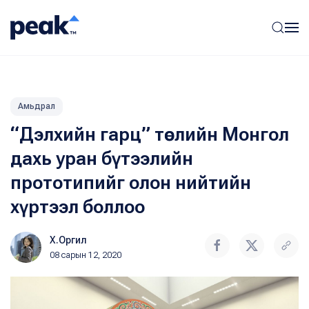
Амьдрал
“Дэлхийн гарц” төслийн Монгол
дахь уран бүтээлийн
прототипийг олон нийтийн
хүртээл боллоо
Х.Оргил
08 сарын 12, 2020