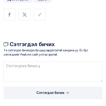
Сэтгэгдэл бичих
Та сэтгэгдэл бичихдээ бусдад хүндэтгэлтэй хандана уу. Ёс бус
сэтгэгдлийг Peak.mn сайт устгах эрхтэй.
Сэтгэгдэл бичих