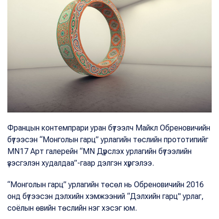
Францын контемпрари уран бүтээлч Майкл Обреновичийн
бүтээсэн “Монголын гарц” урлагийн төслийн прототипийг
MN17 Арт галерейн “MN Дүрслэх урлагийн бүтээлийн
үзэсгэлэн худалдаа”-гаар дэлгэн хүргэлээ.
“Монголын гарц” урлагийн төсөл нь Обреновичийн 2016
онд бүтээсэн дэлхийн хэмжээний “Дэлхийн гарц" урлаг,
соёлын өвийн төслийн нэг хэсэг юм.