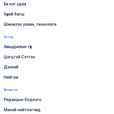
Би нэг удаа
Хүний багш
Шинжлэх ухаан, технологи
Бусад
Амьдралын түүх
Цэгцтэй Сэтгэх
Дэлхий
Нийгэм
Үйлчилгээ
Редакцын бодлого
Манай нийтлэгчид