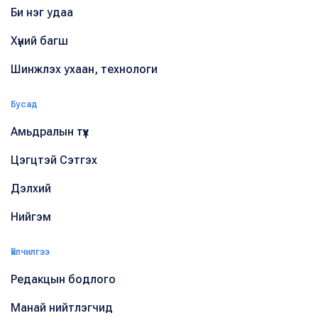
Би нэг удаа
Хүний багш
Шинжлэх ухаан, технологи
Бусад
Амьдралын түүх
Цэгцтэй Сэтгэх
Дэлхий
Нийгэм
Үйлчилгээ
Редакцын бодлого
Манай нийтлэгчид