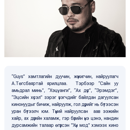
“Guys” хамтлагийн дуучин, жүжигчин, найруулагч
А.Төгсбаяртай ярилцлаа. Тэрбээр “Сайн уу
амьдрал минь”, “Хэцүү анги”, “Ах дүүс”, “Эрэмдэг”,
“Эцсийн хүсэл” зэрэг үзэгчдийг байлдан дагуулсан
кинонуудыг бичиж, найруулж, гол дүрийг нь бүтээсэн
уран бүтээлч юм. Түүний найруулсан аав ээжийн
хайр, ах дүүгийн халамж, гэр бүлийн үнэ цэнэ, нандин
дурсамжийн талаар өгүүлсэн "Хүн мод" хэмээх кино