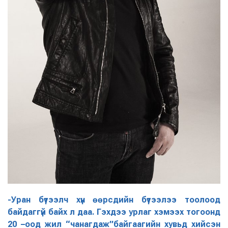
-Уран бүтээлч хүн өөрсдийн бүтээлээ тоолоод
байдаггүй байх л даа. Гэхдээ урлаг хэмээх тогоонд
20 –оод жил “чанагдаж”байгаагийн хувьд хийсэн