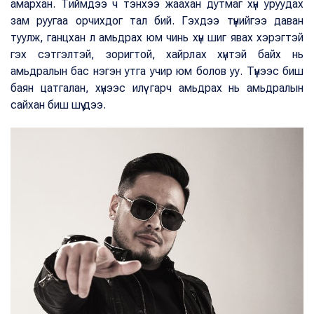
амархан. Тиймдээ ч тэнхээ жаахан дутмаг хүн уруудах
зам руугаа орчихдог тал бий. Гэхдээ түүнийгээ даван
туулж, ганцхан л амьдрах юм чинь хүн шиг явах хэрэгтэй
гэх сэтгэлтэй, зоригтой, хайрлах хүнтэй байх нь
амьдралын бас нэгэн утга учир юм болов уу. Түүнээс биш
баян цатгалан, хүнээс илүү гарч амьдрах нь амьдралын
сайхан биш шүү дээ.