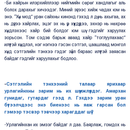
-Би хайрын илэрхийллээр нийгмийн сөрөг хандлагыг аль
болох дарахыг хичээдэг. Миний зүгээс хийж чадах юм нь
энэ. “Хүн мод” уран сайхны кинонд гэхэд л дүү нь ахыгаа, ах
нь дүүгээ хайрлах, эцэг эх нь үр хүүхдүүдээ, эхнэр нь нөхрөө
хүндлэхээс хайр бий болдог юм шүү гэдгийг харуулах
зорьсон. Том сэдэв барьж аваад хайр “тоглуулахаас”
илүүтэй хүндлэл, нэг нэгнээ гэсэн сэтгэл, цаашлаад монгол
хүнд сэтгэлийн тэнхээ гэдэг зүйл бяраас илүүтэй заяасан
байдаг гэдгийг харуулахыг бодлоо.
-
Сэтгэлийн тэнхээний талаар ярихаар
урлагийнхны зарим нь их шүүмжлүүлдэг. Амархан
гунидаг, гутардаг гээд л. Гэхдээ зарим уран
бүтээлчдээс энэ биенээс нь яаж гарсан бол
гэмээр тэсвэр тэвчээр харагддаг шүү?
-Урлагийнхан их эмзэг байдаг л даа. Баярлаж, гомдох нь