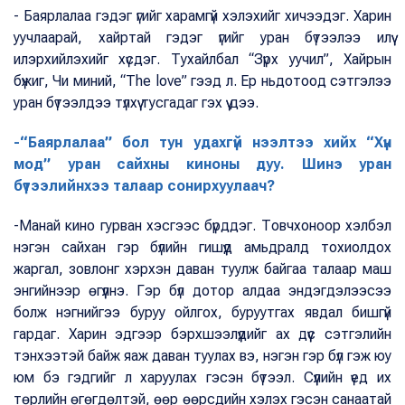
- Баярлалаа гэдэг үгийг харамгүй хэлэхийг хичээдэг. Харин
уучлаарай, хайртай гэдэг үгийг уран бүтээлээ илүү
илэрхийлэхийг хүсдэг. Тухайлбал “Зүрх уучил”, Хайрын
бүжиг, Чи миний, “The love” гээд л. Ер ньдотоод сэтгэлээ
уран бүтээлдээ түлхүү тусгадаг гэх үү дээ.
-“Баярлалаа” бол тун удахгүй нээлтээ хийх “Хүн
мод” уран сайхны киноны дуу. Шинэ уран
бүтээлийнхээ талаар сонирхуулаач?
-Манай кино гурван хэсгээс бүрддэг. Товчхоноор хэлбэл
нэгэн сайхан гэр бүлийн гишүүд амьдралд тохиолдох
жаргал, зовлонг хэрхэн даван туулж байгаа талаар маш
энгийнээр өгүүлнэ. Гэр бүл дотор алдаа эндэгдэлээсээ
болж нэгнийгээ буруу ойлгох, буруутгах явдал бишгүй
гардаг. Харин эдгээр бэрхшээлүүдийг ах дүүс сэтгэлийн
тэнхээтэй байж яаж даван туулах вэ, нэгэн гэр бүл гэж юу
юм бэ гэдгийг л харуулах гэсэн бүтээл. Сүүлийн үед их
төрлийн өгөгдөлтэй, өөр өөрсдийн хэлэх гэсэн санаатай