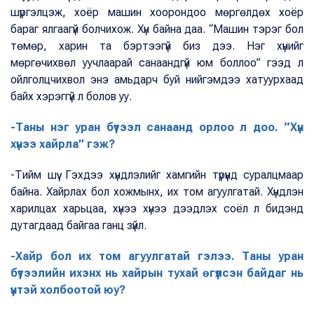
шүргэлцэж, хоёр машин хоорондоо мөргөлдөх хоёр
бараг ялгаагүй болчихож. Хүн байна даа. “Машин тэрэг бол
төмөр, харин та бэртээгүй биз дээ. Нэг хүнийг
мөргөчихвөл уучлаарай санаандгүй юм боллоо” гээд л
ойлголцчихвол энэ амьдарч буй нийгэмдээ хатуурхаад
байх хэрэггүй л болов уу.
-Таны нэг уран бүтээл санаанд орлоо л доо. “Хүн
хүнээ хайрла” гэж?
-Тийм шүү. Гэхдээ хүндлэлийг хамгийн түрүүнд суралцмаар
байна. Хайрлах бол хожмынх, их том агуулгатай. Хүндлэн
харилцах харьцаа, хүнээ хүнээ дээдлэх соёл л бидэнд
дутагдаад байгаа ганц зүйл.
-Хайр бол их том агуулгатай гэлээ. Таны уран
бүтээлийн ихэнх нь хайрын тухай өгүүлсэн байдаг нь
үүнтэй холбоотой юу?