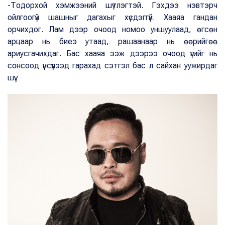
-Тодорхой хэмжээний шүтлэгтэй. Гэхдээ нэвтэрч
ойлгоогүй шашныг дагахыг хүсдэггүй. Хааяа гандан
орчихдог. Лам дээр очоод номоо уншуулаад, өгсөн
арцаар нь биеэ утаад, рашаанаар нь өөрийгөө
ариусгачихдаг. Бас хааяа ээж дээрээ очоод үгийг нь
сонсоод үнсүүлээд гарахад сэтгэл бас л сайхан уужирдаг
шүү.