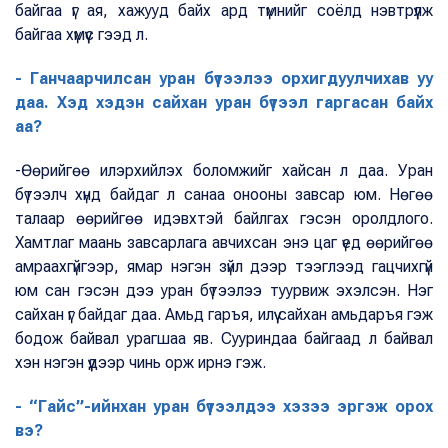
байгаа үг ая, хажууд байх ард түмнийг соёлд нэвтрүүлж
байгаа хүмүүс гээд л.
- Ганчаарчилсан уран бүтээлээ орхигдуулчихав уу
даа. Хэд хэдэн сайхан уран бүтээл гаргасан байх
аа?
-Өөрийгөө илэрхийлэх боломжийг хайсан л даа. Уран
бүтээлч хүнд байдаг л санаа онооны завсар юм. Нөгөө
талаар өөрийгөө идэвхтэй байлгах гэсэн оролдлого.
Хамтлаг маань завсарлага авчихсан энэ цаг үед өөрийгөө
амраахгүйгээр, ямар нэгэн зүйл дээр тээглээд гацчихгүй
юм сан гэсэн дээ уран бүтээлээ туурвиж эхэлсэн. Нэг
сайхан үг байдаг даа. Амьд гаръя, илүү сайхан амьдаръя гэж
бодож байвал урагшаа яв. Сууриндаа байгаад л байвал
хэн нэгэн үүдээр чинь орж ирнэ гэж.
- “Гайс”-ийнхан уран бүтээлдээ хэзээ эргэж орох
вэ?