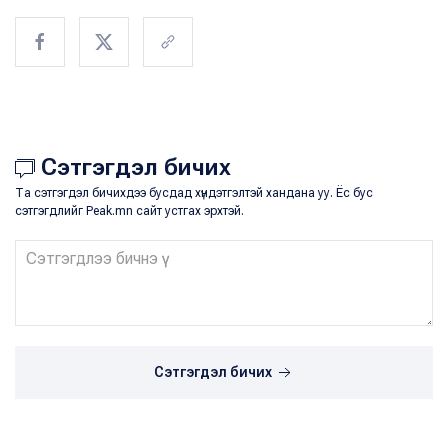
Сэтгэгдэл бичих
Та сэтгэгдэл бичихдээ бусдад хүндэтгэлтэй хандана уу. Ёс бус
сэтгэгдлийг Peak.mn сайт устгах эрхтэй.
Сэтгэгдэл бичих