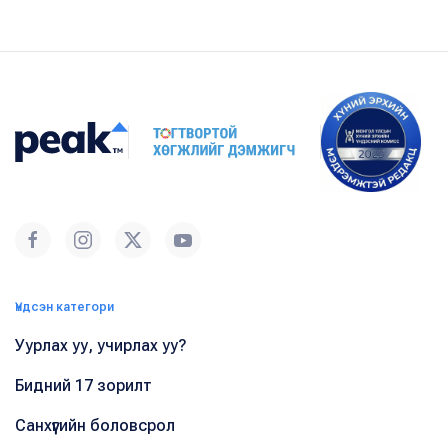
Үндсэн категори
Уурлах уу, учирлах уу?
Бидний 17 зорилт
Санхүүгийн боловсрол