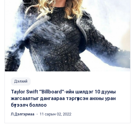
Дэлхий
Taylor Swift “Billboard”-ийн шилдэг 10 дууны
жагсаалтыг дангаараа тэргүүлсэн анхны уран
бүтээлч боллоо
Л.Дэлгэрмаа
・ 11 сарын 02, 2022