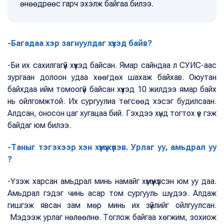
өнөөдрөөс гарч эхэлж байгаа билээ.
-Багадаа хэр загнуулдаг хүүхэд байв?
-Би их сахилгагүй хүүхэд байсан. Ямар сайндаа л СУИС-аас
зургаан долоон удаа хөөгдөх шахаж байхав. Оюутан
байхдаа ийм томоогүй байсан хүүхэд 10 жилдээ ямар байх
нь ойлгомжтой. Их сургуулиа төгсөөд хэсэг будилсаан.
Алдсан, оносон цаг хугацаа бий. Гэхдээ хүнд тогтох үе гэж
байдаг юм билээ.
-Таныг тэгэхээр хэн хүмүүжүүлэв. Урлаг уу, амьдрал уу
?
-Үзэж харсан амьдрал минь намайг хүмүүжүүлсэн юм уу даа.
Амьдрал гэдэг чинь асар том сургууль шүү дээ. Алдаж
гишгэж явсан зам мөр минь их зүйлийг ойлгуулсан.
Мэдээж урлаг нөлөөлнө. Тоглож байгаа хөгжим, зохиож