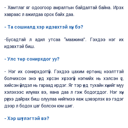
- Хамтлаг яг одоогоор амралтын байдалтай байна. Ирэх
хавраас л ажилдаа орох байх даа.
- Та сошиалд хэр идэвхтэй хүн бэ?
-Бусадтай л адил утсаа “маажина”. Гэхдээ нэг их
идэвхтэй биш.
- Улс төр сонирхдог уу?
- Нэг их сонирхдоггүй. Гэхдээ цахим ертөнц нээлттэй
болчихсон энэ үед хүссэн хүсээгүй нэгнийх нь хэлсэн үг,
хийсэн үйлдэл нь гараад ирдэг. Яг тэр үед тухайн хүнийг муу
хэлэхээс илүү яах вэ, яана даа л гэж бодогддог. Нэг хүн
рүүгээ дайрах биш олуулаа нийгмээ яаж цэвэрлэх вэ гэдэг
дээр л бодох цаг болсон юм шиг.
- Хэр шүтлэгтэй вэ?