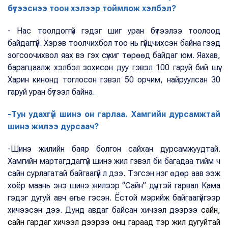
бүтээснээ тоон хэлээр тоймлож хэлбэл?
- Нас тоолдоггүй гэдэг шиг уран бүтээлээ тоолоод
байдаггүй. Хэрэв тоолчихбол тоо нь гүйцчихсэн байна гээд
зогсоочихвол яах вэ гэх сүжиг төрөөд байдаг юм. Яахав,
барагцаалж хэлбэл зохисон дуу гэвэл 100 гаруй бий шүү.
Харин кинонд тоглосон гэвэл 50 орчим, найруулсан 30
гаруй уран бүтээл байна.
-Тун удахгүй шинэ он гарлаа. Хамгийн дурсамжтай
шинэ жилээ дурсаач?
-Шинэ жилийн баяр болгон сайхан дурсамжуудтай.
Хамгийн мартагддаггүй шинэ жил гэвэл би багадаа тийм ч
сайн сурлагатай байгаагүй л дээ. Тэгсэн нэг өдөр аав ээж
хоёр маань энэ шинэ жилээр “Сайн” дүнтэй гарвал Кама
гэдэг дугуй авч өгье гэсэн. Ёстой мэрийж байгаагүйгээр
хичээсэн дээ. Дунд авдаг байсан хичээл дээрээ
сайн,
сайн гардаг хичээл дээрээ онц гараад тэр жил дугуйтай