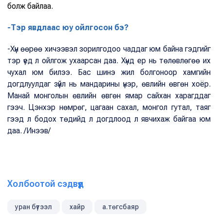
болж байлаа.
-Тэр явдлаас юу ойлгосон бэ?
-Хүн өөрөө хичээвэл зорилгодоо чаддаг юм байна гэдгийг
тэр үед л ойлгож ухаарсан даа. Хүнд ер нь төлөвлөгөө их
чухал юм билээ. Бас шинэ жил болгоноор хамгийн
догдлуулдаг зүйл нь мандарины үнэр, өвлийн өвгөн хоёр.
Манай монголын өвлийн өвгөн ямар сайхан харагддаг
гээч. Цэнхэр нөмрөг, цагаан сахал, монгол гутал, таяг
гээд л бодох төдийд л догдлоод л явчихаж байгаа юм
даа. /Инээв/
Холбоотой сэдвүүд
уран бүтээл
хайр
а.төгсбаяр