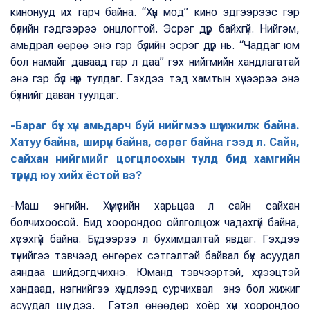
кинонууд их гарч байна. “Хүн мод” кино эдгээрээс гэр
бүлийн гэдгээрээ онцлогтой. Эсрэг дүр байхгүй. Нийгэм,
амьдрал өөрөө энэ гэр бүлийн эсрэг дүр нь. “Чаддаг юм
бол намайг даваад гар л даа” гэх нийгмийн хандлагатай
энэ гэр бүл нүүр тулдаг. Гэхдээ тэд хамтын хүчээрээ энэ
бүхнийг даван туулдаг.
-Бараг бүх хүн амьдарч буй нийгмээ шүүмжилж байна.
Хатуу байна, ширүүн байна, сөрөг байна гээд л. Сайн,
сайхан нийгмийг цогцлоохын тулд бид хамгийн
түрүүнд юу хийх ёстой вэ?
-Маш энгийн. Хүмүүсийн харьцаа л сайн сайхан
болчихоосой. Бид хоорондоо ойлголцож чадахгүй байна,
хүсэхгүй байна. Бүгдээрээ л бухимдалтай явдаг. Гэхдээ
түүнийгээ тэвчээд өнгөрөх сэтгэлтэй байвал бүх асуудал
аяндаа шийдэгдчихнэ. Юманд тэвчээртэй, хүлээцтэй
хандаад, нэгнийгээ хүндлээд сурчихвал энэ бол жижиг
асуудал шүү дээ. Гэтэл өнөөдөр хоёр хүн хоорондоо