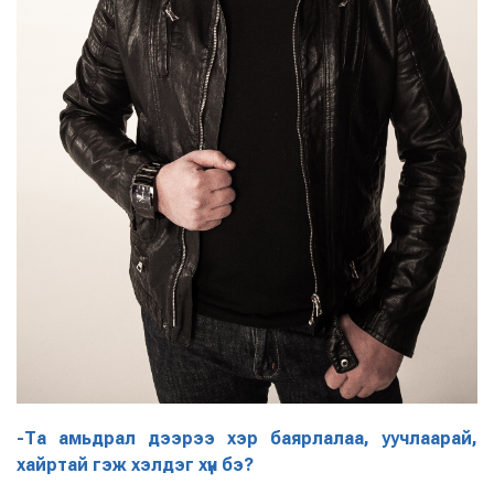
-Та амьдрал дээрээ хэр баярлалаа, уучлаарай,
хайртай гэж хэлдэг хүн бэ?