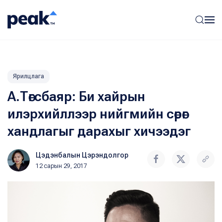
Ярилцлага
А.Төгсбаяр: Би хайрын
илэрхийллээр нийгмийн сөрөг
хандлагыг дарахыг хичээдэг
Цэдэнбалын Цэрэндолгор
12 сарын 29, 2017