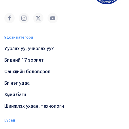
Үндсэн категори
Уурлах уу, учирлах уу?
Бидний 17 зорилт
Санхүүгийн боловсрол
Би нэг удаа
Хүний багш
Шинжлэх ухаан, технологи
Бусад