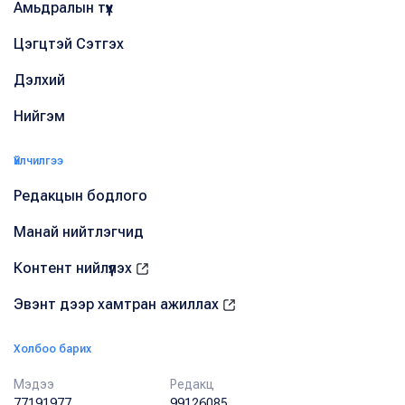
Амьдралын түүх
Цэгцтэй Сэтгэх
Дэлхий
Нийгэм
Үйлчилгээ
Редакцын бодлого
Манай нийтлэгчид
Контент нийлүүлэх
Эвэнт дээр хамтран ажиллах
Холбоо барих
Мэдээ
Редакц
77191977
99126085