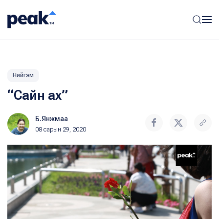
Нийгэм
“Сайн ах”
Б.Янжмаа
08 сарын 29, 2020