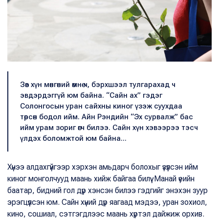
Зөв хүн мөнгөний өмнө ч, бэрхшээл тулгарахад ч
эвдэрдэггүй юм байна. “Сайн ах” гэдэг
Солонгосын уран сайхны киног үзэж суухдаа
төрсөн бодол ийм. Айн Рэндийн “Эх сурвалж” бас
ийм урам зориг өгч билээ. Сайн хүн хэвээрээ тэсч
үлдэх боломжтой юм байна...
Хүнээ алдахгүйгээр хэрхэн амьдарч болохыг үзүүлсэн ийм
киног монголчууд маань хийж байгаа билүү. Манай үеийн
баатар, бидний гол дүр хэнсэн билээ гэдгийг энэхэн зуур
эрэгцүүлсэн юм. Сайн хүний дүр яагаад мэдээ, уран зохиол,
кино, сошиал, сэтгэгдлээс маань хүртэл дайжиж орхив.