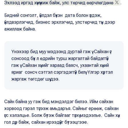
Эхлээд иргэд хүмүүжиж байж, улс төрчид өөрчлөгдөнө
.
Бидний сонголт, үйлдэл бүхэн дата болон үлдэж,
үйлдвэрлэгчид, бизнес эрхлэгчид, улстөрчид түүн дээр
ажиллаж байна.
Үнэхээр бид муу мэдээнд дуртай гэж үү. Сайхан үг
сонсоод бүх л өдрийн турш жаргалтай байдаггүй
гэж үү. Сайхан хүнийг хараад баясч, ухаантай хүний
яриаг сонсч сэтгэл сэргэдэггүй билүү. Үлгэр хүртэл
жаргаж төгсдөг шүү дээ.
Сайн байна уу гэж бид мэндэлдэг билээ. Ийм сайхан
хорвоод гэрэл түгээж амьдаръя. Сайныг ерөөж, сайхан
үгс хэлэлцье. Болж бүтэж байгааг түлхүү мэдээлье. Сайн хүн
гол дүр байж, сайхан ирээдүйг бүтээцгээе.