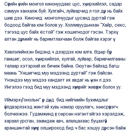
Сүүлийн үеийн монгол кинонуудаас цус, хүчирхийлэл, садар
самуун ханхалж буй. Хулгайч, луйварчид л гол дүр нь байх
шив дээ. Киночид монголчуудыг цусанд дуртай гэж
бодоод байгаа юм болов уу. Холливуудынхан “Хайр, секс,
тэгээд цус байх ёстой” гэж хошигнодог гэсэн. Тэрхүү
алтан дүрмийг нь баримтлахчаан болж байгаа хэрэг үү.
Хэвлэлийнхэн бидэнд ч дээрдэх юм алга. Өдөр бүр
гамшиг, осол, хүчирхийлэл, хулгай, луйвар, баривчилгааны
талаар хэтэрхий их бичиж байна. Оюутан байхад багш
маань “Уншигчид муу мэдээнд дуртай” гэж байсан.
Үнэндээ муу мэдээ хандалт их авдаг нь үнэн л дээ.
Ингэлээ гээд бид муу мэдээнд хүмүүсийг живүүлж болох уу.
Иймэрхүү “онолын” үр дүнд бид нийгмийн бухимдлыг
үйлдвэрлэхэд жинтэй хувь нэмэр оруулагч, хөөсрүүлэгч
болчихжээ. Гудамжинд үг сөрсөн нэгэнтэйгээ хэрэлдэж,
хараал урсган, заамдаж авч, алалцахаас буцахгүй
араншинтай хүмүүс олшироход бид ч бас хошуу дүрсэн байж