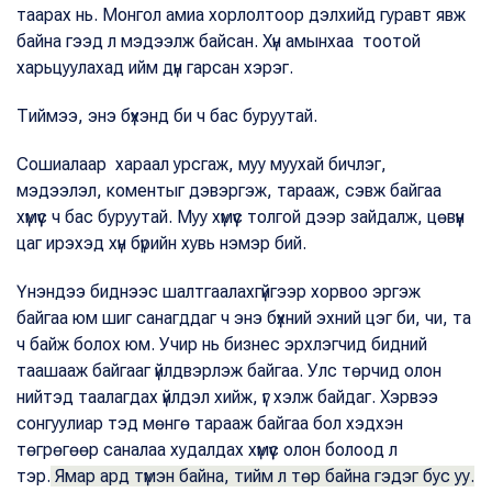
таарах нь. Монгол амиа хорлолтоор дэлхийд гуравт явж
байна гээд л мэдээлж байсан. Хүн амынхаа тоотой
харьцуулахад ийм дүн гарсан хэрэг.
Тиймээ, энэ бүхэнд би ч бас буруутай.
Сошиалаар хараал урсгаж, муу муухай бичлэг,
мэдээлэл, коментыг дэвэргэж, тарааж, сэвж байгаа
хүмүүс ч бас буруутай. Муу хүмүүс толгой дээр зайдалж, цөвүүн
цаг ирэхэд хүн бүрийн хувь нэмэр бий.
Үнэндээ биднээс шалтгаалахгүйгээр хорвоо эргэж
байгаа юм шиг санагддаг ч энэ бүхний эхний цэг би, чи, та
ч байж болох юм. Учир нь бизнес эрхлэгчид бидний
таашааж байгааг үйлдвэрлэж байгаа. Улс төрчид олон
нийтэд таалагдах үйлдэл хийж, үг хэлж байдаг. Хэрвээ
сонгуулиар тэд мөнгө тарааж байгаа бол хэдхэн
төгрөгөөр саналаа худалдах хүмүүс олон болоод л
тэр.
Ямар ард түмэн байна, тийм л төр байна гэдэг бус уу.