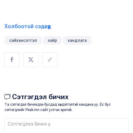
Холбоотой сэдвүүд
сайхансэтгэл
хайр
хандлага
Сэтгэгдэл бичих
Та сэтгэгдэл бичихдээ бусдад хүндэтгэлтэй хандана уу. Ёс бус
сэтгэгдлийг Peak.mn сайт устгах эрхтэй.