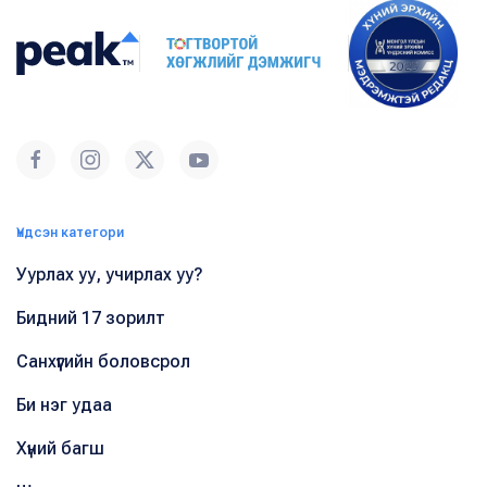
Үндсэн категори
Уурлах уу, учирлах уу?
Бидний 17 зорилт
Санхүүгийн боловсрол
Би нэг удаа
Хүний багш