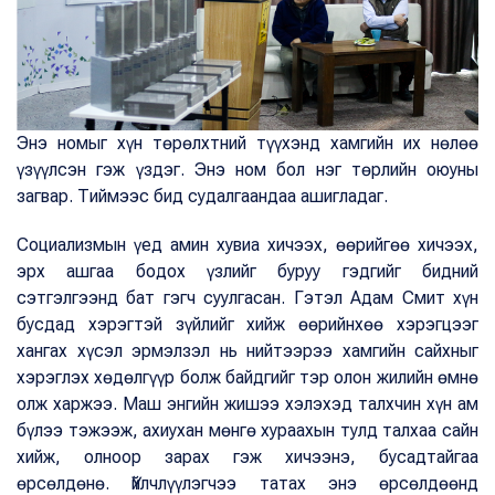
Энэ номыг хүн төрөлхтний түүхэнд хамгийн их нөлөө
үзүүлсэн гэж үздэг. Энэ ном бол нэг төрлийн оюуны
загвар. Тиймээс бид судалгаандаа ашигладаг.
Социализмын үед амин хувиа хичээх, өөрийгөө хичээх,
эрх ашгаа бодох үзлийг буруу гэдгийг бидний
сэтгэлгээнд бат гэгч суулгасан. Гэтэл Адам Смит хүн
бусдад хэрэгтэй зүйлийг хийж өөрийнхөө хэрэгцээг
хангах хүсэл эрмэлзэл нь нийтээрээ хамгийн сайхныг
хэрэглэх хөдөлгүүр болж байдгийг тэр олон жилийн өмнө
олж харжээ. Маш энгийн жишээ хэлэхэд талхчин хүн ам
бүлээ тэжээж, ахиухан мөнгө хураахын тулд талхаа сайн
хийж, олноор зарах гэж хичээнэ, бусадтайгаа
өрсөлдөнө. Үйлчлүүлэгчээ татах энэ өрсөлдөөнд