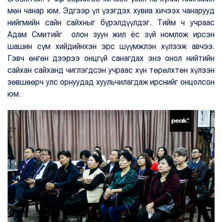
мөн чанар юм. Эдгээр үл үзэгдэх хувиа хичээх чанарууд
нийгмийн сайн сайхныг бүрэлдүүлдэг. Тийм ч учраас
Адам Смитийг олон зуун жил ёс зүй номлож ирсэн
шашин сүм хийдийнхэн эрс шүүмжлэн хүлээж авчээ.
Гэвч өнгөн дээрээ онцгүй санагдах энэ онол нийтийн
сайхан сайханд чиглэгдсэн учраас хүн төрөлхтөн хүлээн
зөвшөөрч улс орнуудад хуульчилагдаж ирснийг онцолсон
юм.