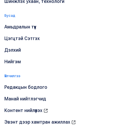
Шинжлэх ухаан, технологи
Бусад
Амьдралын түүх
Цэгцтэй Сэтгэх
Дэлхий
Нийгэм
Үйлчилгээ
Редакцын бодлого
Манай нийтлэгчид
Контент нийлүүлэх
Эвэнт дээр хамтран ажиллах