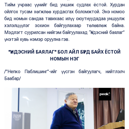
Тийм учраас үүнийг бид уншиж судлах ёстой. Хурдан
ойлгох тусам хөгжлөө хурдасгах боломжтой. Энэ номоо
бид номын сандаа тавихаас илүү оюутнуудадаа уншуулж
хэлэлцүүлэг зохион байгуулахаар төлөвлөж байна.
Мэдлэгт суурилсан нийгэм байгуулахад “Үндэсний баялаг”
үнэтэй хувь нэмэр оруулна гэв.
"ҮНДЭСНИЙ БАЯЛАГ" БОЛ АЙЛ БҮРД БАЙХ ЁСТОЙ
НОМЫН НЭГ
/"Непко Паблишинг"-ийг үүсгэн байгуулагч, нийтлэлч
Баабар/