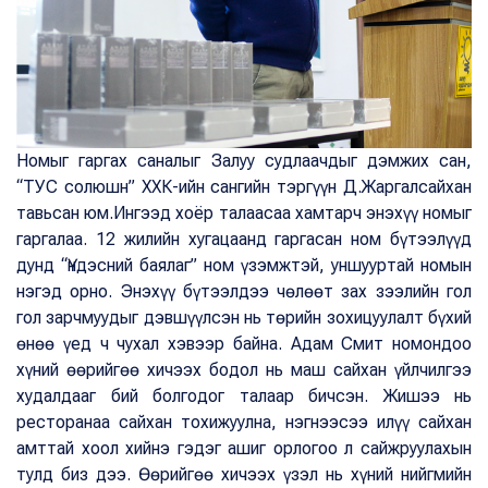
Номыг гаргах саналыг Залуу судлаачдыг дэмжих сан,
“ТУС солюшн” ХХК-ийн сангийн тэргүүн Д.Жаргалсайхан
тавьсан юм.Ингээд хоёр талаасаа хамтарч энэхүү номыг
гаргалаа. 12 жилийн хугацаанд гаргасан ном бүтээлүүд
дунд “Үндэсний баялаг” ном үзэмжтэй, уншууртай номын
нэгэд орно. Энэхүү бүтээлдээ чөлөөт зах зээлийн гол
гол зарчмуудыг дэвшүүлсэн нь төрийн зохицуулалт бүхий
өнөө үед ч чухал хэвээр байна. Адам Смит номондоо
хүний өөрийгөө хичээх бодол нь маш сайхан үйлчилгээ
худалдааг бий болгодог талаар бичсэн. Жишээ нь
ресторанаа сайхан тохижуулна, нэгнээсээ илүү сайхан
амттай хоол хийнэ гэдэг ашиг орлогоо л сайжруулахын
тулд биз дээ. Өөрийгөө хичээх үзэл нь хүний нийгмийн