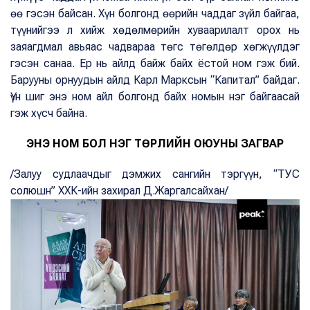
өө гэсэн байсан. Хүн болгонд өөрийн чаддаг зүйл байгаа,
түүнийгээ л хийж хөдөлмөрийн хуваарилалт орох нь
заяагдмал авьяас чадвараа төгс төгөлдөр хөгжүүлдэг
гэсэн санаа. Ер нь айлд байж байх ёстой ном гэж бий.
Барууны орнуудын айлд Карл Марксын “Капитал” байдаг.
Үүн шиг энэ ном айл болгонд байх номын нэг байгаасай
гэж хүсч байна.
ЭНЭ НОМ БОЛ НЭГ ТӨРЛИЙН ОЮУНЫ ЗАГВАР
/Залуу судлаачдыг дэмжих сангийн тэргүүн, “ТУС
солюшн” ХХК-ийн захирал Д.Жаргалсайхан/