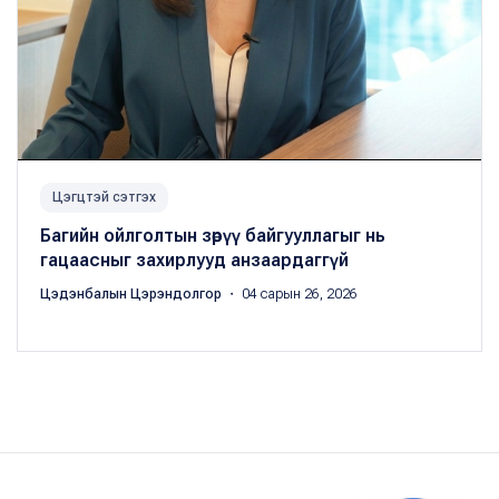
Цэгцтэй сэтгэх
Багийн ойлголтын зөрүү байгууллагыг нь
гацаасныг захирлууд анзаардаггүй
Цэдэнбалын Цэрэндолгор
・ 04 сарын 26, 2026