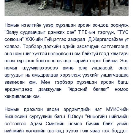
Номын нээлтийн үеэр хүрэлцэн ирсэн зочдод зориулж
“Залуу судлаачдыг дэмжих сан” ТТБ-ын тэргүүн, “ТУС
солюшн” ХХК-ийн Гүйцэтгэх захирал Д.Жаргалсайхан үг
хэллээ. Тэрбээр дэлхийн эдийн засагчдын сэтгэлгээнд
энэ ном шиг хүчтэй нөлөөлсөн ном байхгүй гээд хамтарч
олны хүртээл болгосон нь нэр төрийн хэрэг байлаа. Энэ
номыг шүүмжлэхээсээ өмнө олж уншаасай, онол
аргуудыг нь амьдралдаа хэрэглэж үзэхийг уншигчдадаа
зөвлөсөн юм. Мөн тэрбээр хүрэлцэн ирсэн багш
эрдэмтдээр дамжуулан “Үндэсний баялаг” номоо
хандивласан юм.
Номын дээжлэн авсан эрдэмтдийн нэг МУИС-ийн
Бизнесийн сургуулийн багш Л.Оюун “Өнөөгийн нийгмийн
сэтгэлгээ Адам Смитийн номоо бичиж байх үеийн
нийгмийн хөгжлийн шатанд хүрэх гэж яваа гэж боддог.