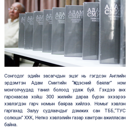
Сонгодог эдийн засагчдын эцэг нь гэгдсэн Английн
эрдэмтэн Адам Смитийн “Үндэсний баялаг” ном
монголчуудад танил болоод удаж буй. Гэхдээ анх
гарснаасаа хойш 300 жилийн дараа бүрэн эхээрээ
хэвлэгдэн гарч номын баяраа хийлээ. Номыг хэвлэн
гаргахад Залуу судлаачдыг дэмжих сан ТББ,“ТУС
солюшн” ХХК, Непко хэвлэлийн газар хамтран ажилласан
байна.