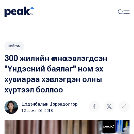
Нийгэм
300 жилийн өмнө хэвлэгдсэн
"Үндэсний баялаг" ном эх
хувиараа хэвлэгдэн олны
хүртээл боллоо
Цэдэнбалын Цэрэндолгор
12 сарын 06, 2018