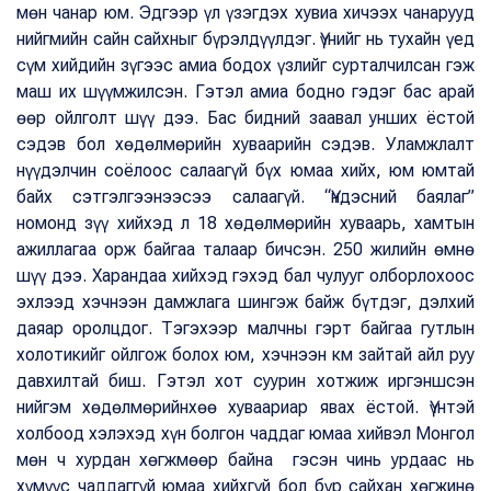
мөн чанар юм. Эдгээр үл үзэгдэх хувиа хичээх чанарууд
нийгмийн сайн сайхныг бүрэлдүүлдэг. Үүнийг нь тухайн үед
сүм хийдийн зүгээс амиа бодох үзлийг сурталчилсан гэж
маш их шүүмжилсэн. Гэтэл амиа бодно гэдэг бас арай
өөр ойлголт шүү дээ. Бас бидний заавал унших ёстой
сэдэв бол хөдөлмөрийн хуваарийн сэдэв. Уламжлалт
нүүдэлчин соёлоос салаагүй бүх юмаа хийх, юм юмтай
байх сэтгэлгээнээсээ салаагүй. “Үндэсний баялаг”
номонд зүү хийхэд л 18 хөдөлмөрийн хуваарь, хамтын
ажиллагаа орж байгаа талаар бичсэн. 250 жилийн өмнө
шүү дээ. Харандаа хийхэд гэхэд бал чулууг олборлохоос
эхлээд хэчнээн дамжлага шингэж байж бүтдэг, дэлхий
даяар оролцдог. Тэгэхээр малчны гэрт байгаа гутлын
холотикийг ойлгож болох юм, хэчнээн км зайтай айл руу
давхилтай биш. Гэтэл хот суурин хотжиж иргэншсэн
нийгэм хөдөлмөрийнхөө хуваариар явах ёстой. Үүнтэй
холбоод хэлэхэд хүн болгон чаддаг юмаа хийвэл Монгол
мөн ч хурдан хөгжмөөр байна гэсэн чинь урдаас нь
хүмүүс чаддаггүй юмаа хийхгүй бол бүр сайхан хөгжинө