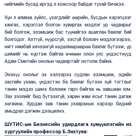
нийгмийн бусад иргэд л хожсоор байдаг тухай бичжээ.
Хүн л аливаа зүйлс, үзэгдлийг өөрийн, бусдын хэрэгцээг
хангах, хэрэгсэл болгон хувиргах мэдлэг ур чадварыг
бий болгож, эзэмшиж бас түүнийгээ ашиглан баялаг бий
болгодог. Алтгүй, нүүрсгүй, зэсгүй боловч мэдлэгээрээ,
нягт нямбай хичээнгүй хөдөлмөрөөрөө баялаг бүтээж, үр
шимийг нь хүртэж байгаа өчнөөн олон улс үндэстнүүд
Адам Смитийн онолын чадвартайг нотолж байна.
Энэхүү онолыг эх хэлээрээ судлан эзэмшиж, эдийн
засгийн ухаан, үндэстэн ба баялаг бүтээх зүй тогтлыг
танин мэдэх шинэ боломж гарч байгаа нь завшаан юм.
Зах зээлийг бид бүтээхгүй, харин жам ёсыг танин дагаж
хөгжинө. Хурдан зөв танин ухаарахын хэрээр бидний
амьдрал дэгжин дээшилнэ.
ШУТИС-ын Бизнесийн удирдлага хүмүүнлэгийн их
сургуулийн профессор Б.Энхтуяа: