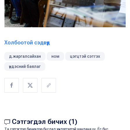
Холбоотой сэдвүүд
д.жаргалсайхан
ном
цэгцтэй сэтгэх
үндэсний баялаг
Сэтгэгдэл бичих (1)
Та сэтгэгдэл бичихдээ бусдад хүндэтгэлтэй хандана уу. Ёс бус