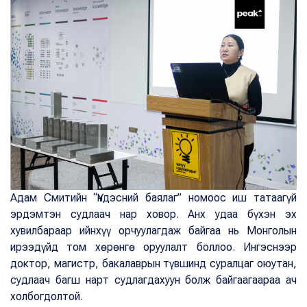
Адам Смитийн “Үндэсний баялаг” номоос иш татаагүй
эрдэмтэн судлаач нар ховор. Анх удаа бүхэн эх
хувилбараар ийнхүү орчуулагдаж байгаа нь Монголын
ирээдүйд том хөрөнгө оруулалт боллоо. Ингэснээр
доктор, магистр, бакалаврын түвшинд суралцаг оюутан,
судлаач багш нарт судлагдахуун болж байгаагаараа ач
холбогдолтой.