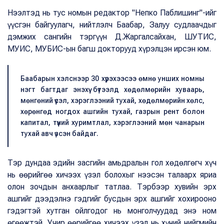
Нээлтэд нь тус номын редактор "Непко Паблишинг"-ийг
үүсгэн байгуулагч, нийтлэлч Баабар, Залуу судлаачдыг
дэмжих сангийн тэргүүн Д.Жаргалсайхан, ШУТИС,
МУИС, МУБИС-ын багш докторууд хүрэлцэн ирсэн юм.
Баабарын хэлснээр 30 хүрэхээсээ өмнө унших номны
нэгт багтдаг энэхүү бүтээлд хөдөлмөрийн хуваарь,
мөнгөний үүсэл, хэрэглээний тухай, хөдөлмөрийн хөлс,
хөрөнгөд ногдох ашгийн тухай, газрын рент болон
капитал, түүний хуримтлал, хэрэглээний мөн чанарын
тухай авч үзсэн байдаг.
Тэр дундаа эдийн засгийн амьдралын гол хөдөлгөгч хүч
нь өөрийгөө хичээх үзэл болохыг нээсэн талаарх яриа
олон зочдын анхаарлыг татлаа. Тэрбээр хувийн эрх
ашгийг дээдэлнэ гэдгийг бус­дын эрх ашгийг хохирооно
гэдэгтэй хутган ойлгодог нь монголчуудад энэ ном
өгөөжтэй. Учир өөрийгөө хичээх үзэл нь хүний нийгмийн