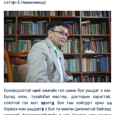
сэтгүүлч Б.Наминчимэд/
Боловсролтой хүний хамгийн гол шинж бол уншдаг л юм.
Бусад олон, тухайлбал мастер, докторын зэрэгтэй,
соёлтой гэх мэт үзүүлэлтүүд бол төө хойгуурт орно шүү.
Хэрвээ ном уншдаггүй л бол та мянган дипломтой байгаад