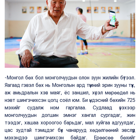
-Монгол бөх бол монголчуудын олон зуун жилийн бүтээл.
Яагаад гэвэл бөх нь Монголын ард түмний эрин зууны түүх,
аж амьдралын хэв маяг, ёс заншил, хүсэл мөрөөдөл нь
нэвт шингэчихсэн цогц соёл юм. Би үндэсний бөхийн 725
мэхийг судалж ном гаргалаа. Судлаад үзэхээр
монголчуудын догшин эмнэг хангал сургадаг, жин
тээдэг, хашаа хороогоо барьдаг, мал хуйгаа адгуулдаг,
цас зудтай тэмцдэг бүх чанарууд хөдөлгөөний эвслүүд
мэхэндээ шингэчихсэн байдаг. Ерөөсөө бөхийг