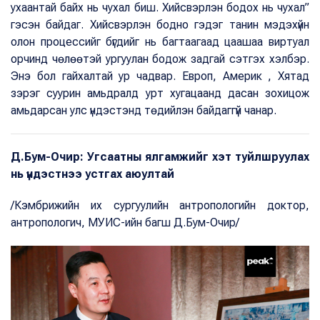
ухаантай байх нь чухал биш. Хийсвэрлэн бодох нь чухал”
гэсэн байдаг. Хийсвэрлэн бодно гэдэг танин мэдэхүйн
олон процессийг бүгдийг нь багтаагаад цаашаа виртуал
орчинд чөлөөтэй ургуулан бодож задгай сэтгэх хэлбэр.
Энэ бол гайхалтай ур чадвар. Европ, Америк , Хятад
зэрэг суурин амьдралд урт хугацаанд дасан зохицож
амьдарсан улс үндэстэнд төдийлэн байдаггүй чанар.
Д.Бум-Очир: Угсаатны ялгамжийг хэт туйлшруулах
нь үндэстнээ устгах аюултай
/Кэмбрижийн их сургуулийн антропологийн доктор,
антропологич, МУИС-ийн багш Д.Бум-Очир/