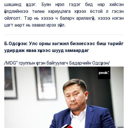
шашинд үздэг. Буян нүгэл гэдэг бид нар хийсэн
үйлдлийнхээ төлөө хариуцлага хүлээх ёстой л гэсэн
ойлголт. Тэр нь хэзээ ч баларч арилахгүй, хэзээ нэгэн
цагт өөрт нь заавал ирэх зүйл.
Б.Одсүрэн: Улс орны хөгжил бизнесээс биш төрийг
удирдаж яваа хүнээс шууд хамаардаг
/MDG” группын үүсгэн байгуулагч Бадарчийн Одсүрэн/