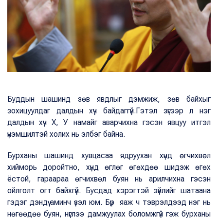
Буддын шашинд зөв явдлыг дэмжиж, зөв байхыг
зохицуулдаг далдын хүч байдаггүй.Гэтэл зүгээр л нэг
далдын хүч Х, У намайг аварчихна гэсэн явцуу итгэл
үнэмшилтэй холих нь элбэг байна.
Бурханы шашинд хувцасаа ядруухан хүнд өгчихвөл
хийморь доройтно, хүнд өглөг өгөхдөө шидэж өгөх
ёстой, гараараа өгчихвөл буян нь арилчихна гэсэн
ойлголт огт байхгүй. Бусдад хэрэгтэй зүйлийг шатаана
гэдэг дэндүү аминч үзэл юм. Бүр яаж ч тэврэлдээд нэг нь
нөгөөдөө буян, нүглээ дамжуулах боломжгүй гэж бурханы