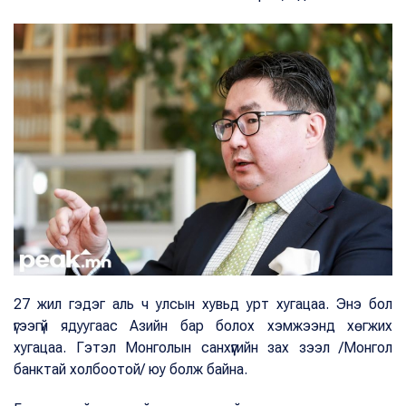
27 жил гэдэг аль ч улсын хувьд урт хугацаа. Энэ бол
үгээгүй ядуугаас Азийн бар болох хэмжээнд хөгжих
хугацаа. Гэтэл Монголын санхүүгийн зах зээл /Монгол
банктай холбоотой/ юу болж байна.