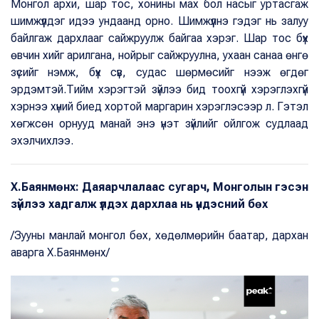
Монгол архи, шар тос, хонины мах бол насыг уртасгаж
шимжүүлдэг идээ ундаанд орно. Шимжүүлнэ гэдэг нь залуу
байлгаж дархлааг сайжруулж байгаа хэрэг. Шар тос бүх
өвчин хийг арилгана, нойрыг сайжруулна, ухаан санаа өнгө
зүсийг нэмж, бүх сүв, судас шөрмөсийг нээж өгдөг
эрдэмтэй.Тийм хэрэгтэй зүйлээ бид тоохгүй хэрэглэхгүй
хэрнээ хүний биед хортой маргарин хэрэглэсээр л. Гэтэл
хөгжсөн орнууд манай энэ үнэт зүйлийг ойлгож судлаад
эхэлчихлээ.
Х.Баянмөнх: Даяарчлалаас сугарч, Монголын гэсэн
зүйлээ хадгалж үлдэх дархлаа нь үндэсний бөх
/Зууны манлай монгол бөх, хөдөлмөрийн баатар, дархан
аварга Х.Баянмөнх/