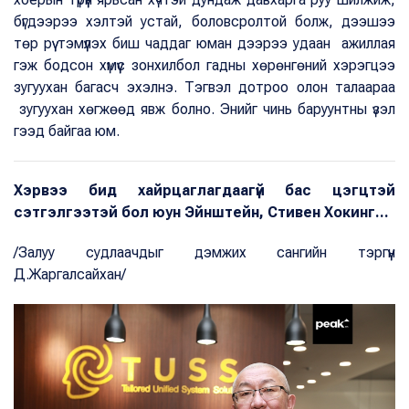
бүгдээрээ хэлтэй устай, боловсролтой болж, дээшээ
төр рүү тэмүүлэх биш чаддаг юман дээрээ удаан ажиллая
гэж бодсон хүмүүс зонхилбол гадны хөрөнгөний хэрэгцээ
зугуухан багасч эхэлнэ. Тэгвэл дотроо олон талаараа
зугуухан хөгжөөд явж болно. Энийг чинь баруунтны үзэл
гээд байгаа юм.
Хэрвээ бид хайрцаглагдаагүй бас цэгцтэй
сэтгэлгээтэй бол юун Эйнштейн, Стивен Хокинг...
/Залуу судлаачдыг дэмжих сангийн тэргүүн
Д.Жаргалсайхан/