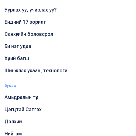
Уурлах уу, учирлах уу?
Бидний 17 зорилт
Санхүүгийн боловсрол
Би нэг удаа
Хүний багш
Шинжлэх ухаан, технологи
Бусад
Амьдралын түүх
Цэгцтэй Сэтгэх
Дэлхий
Нийгэм