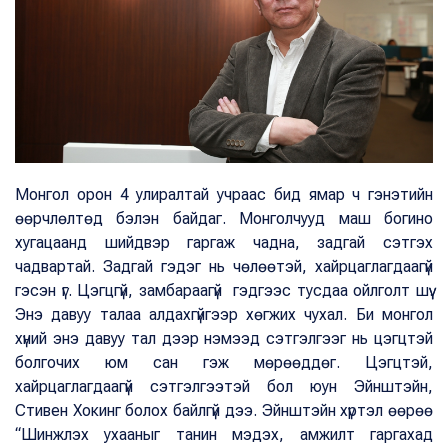
Монгол орон 4 улиралтай учраас бид ямар ч гэнэтийн
өөрчлөлтөд бэлэн байдаг. Монголчууд маш богино
хугацаанд шийдвэр гаргаж чадна, задгай сэтгэх
чадвартай. Задгай гэдэг нь чөлөөтэй, хайрцаглагдаагүй
гэсэн үг. Цэгцгүй, замбараагүй гэдгээс тусдаа ойлголт шүү.
Энэ давуу талаа алдахгүйгээр хөгжих чухал. Би монгол
хүний энэ давуу тал дээр нэмээд сэтгэлгээг нь цэгцтэй
болгочих юм сан гэж мөрөөддөг. Цэгцтэй,
хайрцаглагдаагүй сэтгэлгээтэй бол юун Эйнштэйн,
Стивен Хокинг болох байлгүй дээ. Эйнштэйн хүртэл өөрөө
“Шинжлэх ухааныг танин мэдэх, амжилт гаргахад