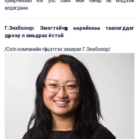
хувирчихвал нэг улс байх мөн чанар нь мэдээж
алдагдана.
Г.Энхболор: Эмэгтэйчүүд өөрийнхөө таалагддаг
дүрээр л амьдрах ёстой
/CoIn компанийн гүйцэтгэх захирал Г.Энхболор/