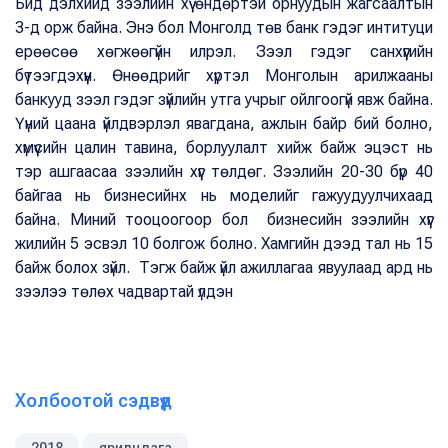
Бид дэлхийд зээлийн хүү өндөртэй орнуудын жагсаалтын
3-д орж байна. Энэ бол Монголд төв банк гэдэг интитуци
ерөөсөө хөгжөөгүйн илрэл. Зээл гэдэг санхүүгийн
бүтээгдэхүүн. Өнөөдрийг хүртэл Монголын арилжааны
банкууд зээл гэдэг зүйлийн утга учрыг ойлгоогүй явж байна.
Үүний цаана үйлдвэрлэл явагдана, ажлын байр бий болно,
хүмүүсийн цалин тавина, борлуулалт хийж байж эцэст нь
тэр ашгаасаа зээлийн хүүг төлдөг. Зээлийн 20-30 бүр 40
байгаа нь бизнесийнх нь моделийг гажуудуулчихаад
байна. Миний тооцоогоор бол бизнесийн зээлийн хүүг
жилийн 5 эсвэл 10 болгож болно. Хамгийн дээд тал нь 15
байж болох зүйл. Тэгж байж үйл ажиллагаа явуулаад ард нь
зээлээ төлөх чадвартай үлдэн
Холбоотой сэдвүүд
2018
ярилцлага