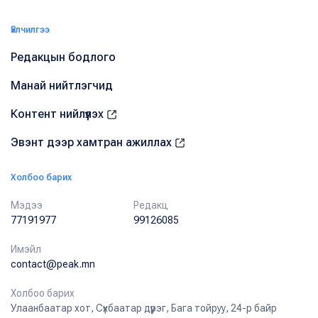
Үйлчилгээ
Редакцын бодлого
Манай нийтлэгчид
Контент нийлүүлэх
Эвэнт дээр хамтран ажиллах
Холбоо барих
Мэдээ
Редакц
77191977
99126085
Имэйл
contact@peak.mn
Холбоо барих
Улаанбаатар хот, Сүхбаатар дүүрэг, Бага тойруу, 24-р байр