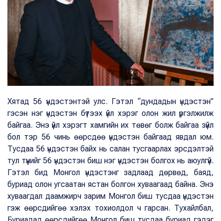
Хятад 56 үндэстэнтэй улс. Гэтэл “дундадын үндэстэн”
гэсэн нэг үндэстэн бүтээх үйл хэрэг олон жил үргэлжилж
байгаа. Энэ үйл хэрэгт хамгийн их төвөг болж байгаа зүйл
бол тэр 56 чинь өөрсдөө үндэстэн байгаад явдал юм.
Тусдаа 56 үндэстэн байх нь салан тусгаарлах эрсдэлтэй
тул түүнийг 56 үндэстэн биш нэг үндэстэн болгох нь аюулгүй.
Гэтэл бид Монгол үндэстэнг задлаад дөрвөд, баяд,
буриад олон угсаатан ястан болгон хуваагаад байна. Энэ
хуваагдал даамжирч зарим Монгол биш тусдаа үндэстэн
гэж өөрсдийгөө хэлэх тохиолдол ч гарсан. Тухайлбал,
Буриадад өөрсдийгөө Монгол биш тусдаа буриад гэдэг