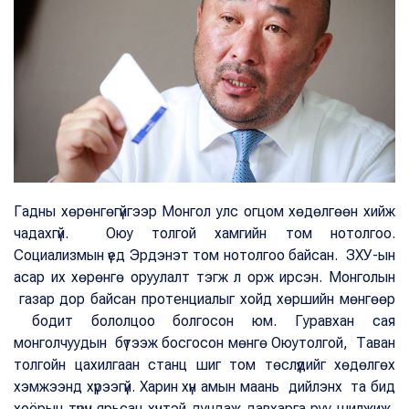
Гадны хөрөнгөгүйгээр Монгол улс огцом хөдөлгөөн хийж
чадахгүй. Оюу толгой хамгийн том нотолгоо.
Социализмын үед Эрдэнэт том нотолгоо байсан. ЗХУ-ын
асар их хөрөнгө оруулалт тэгж л орж ирсэн. Монголын
газар дор байсан протенциалыг хойд хөршийн мөнгөөр
бодит бололцоо болгосон юм. Гуравхан сая
монголчуудын бүтээж босгосон мөнгө Оюутолгой, Таван
толгойн цахилгаан станц шиг том төслүүдийг хөдөлгөх
хэмжээнд хүрээгүй. Харин хүн амын маань дийлэнх та бид
хоёрын түрүүн ярьсан хүчтэй дундаж давхарга руу шилжиж,