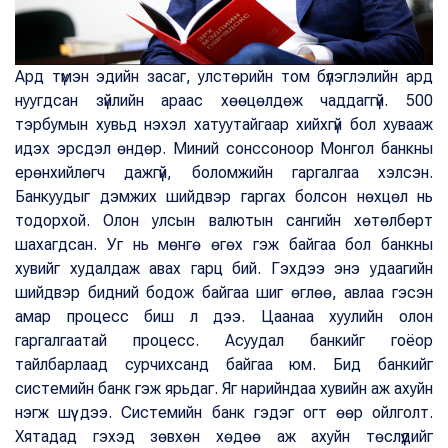
Ард түмэн эдийн засаг, улстөрийн том бүлэглэлийн ард
нуугдсан зүйлийн араас хөөцөлдөж чаддаггүй. 500
тэрбумын хувьд нэхэл хатуутайгаар хийхгүй бол хувааж
идэх эрсдэл өндөр. Миний сонссоноор Монгол банкны
ерөнхийлөгч дажгүй, боломжийн гаргалгаа хэлсэн.
Банкуудыг дэмжих шийдвэр гаргах болсон нөхцөл нь
тодорхой. Олон улсын валютын сангийн хөтөлбөрт
шахагдсан. Уг нь мөнгө өгөх гэж байгаа бол банкны
хувийг худалдаж авах гарц бий. Гэхдээ энэ удаагийн
шийдвэр бидний бодож байгаа шиг өглөө, авлаа гэсэн
амар процесс биш л дээ. Цаанаа хуулийн олон
гаргалгаатай процесс. Асуудал банкийг гоёор
тайлбарлаад сурчихсанд байгаа юм. Бид банкийг
системийн банк гэж ярьдаг. Яг нарийндаа хувийн аж ахуйн
нэгж шүү дээ. Системийн банк гэдэг огт өөр ойлголт.
Хятадад гэхэд зөвхөн хөдөө аж ахуйн төслүүдийг