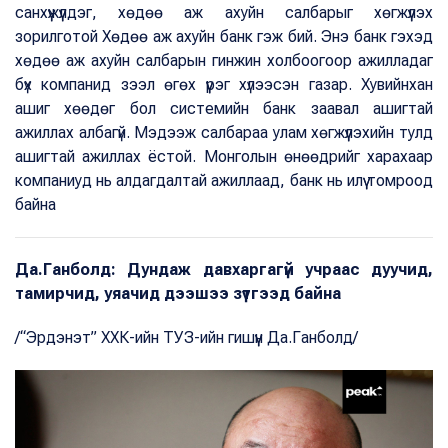
санхүүжүүлдэг, хөдөө аж ахуйн салбарыг хөгжүүлэх
зорилготой Хөдөө аж ахуйн банк гэж бий. Энэ банк гэхэд
хөдөө аж ахуйн салбарын гинжин холбоогоор ажилладаг
бүх компанид зээл өгөх үүрэг хүлээсэн газар. Хувийнхан
ашиг хөөдөг бол системийн банк заавал ашигтай
ажиллах албагүй. Мэдээж салбараа улам хөгжүүлэхийн тулд
ашигтай ажиллах ёстой. Монголын өнөөдрийг харахаар
компаниуд нь алдагдалтай ажиллаад, банк нь илүү томроод
байна
Да.Ганболд: Дундаж давхаргагүй учраас дуучид,
тамирчид, уяачид дээшээ зүтгээд байна
/“Эрдэнэт” ХХК-ийн ТУЗ-ийн гишүүн Да.Ганболд/