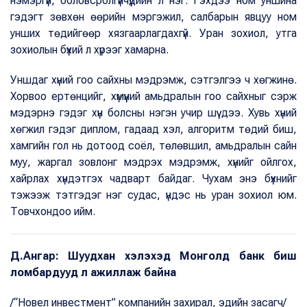
нэмэргүй, боловсролгүйчүүдийн л нэг. Гэхдээ ном уншина
гэдэгт зөвхөн өөрийн мэргэжил, салбарын явцуу ном
унших төдийгөөр хязгаарлагдахгүй. Уран зохиол, утга
зохиолын бүхий л хүрээг хамарна.
Уншдаг хүний гоо сайхны мэдрэмж, сэтгэлгээ ч хөгжинө.
Хорвоо ертөнцийг, хүмүүний амьдралын гоо сайхныг сэрж
мэдэрнэ гэдэг хүн болсны нэгэн учир шүү дээ. Хувь хүний
хөгжил гэдэг диплом, гадаад хэл, алгоритм төдий биш,
хамгийн гол нь дотоод соёл, төлөвшил, амьдралын сайн
муу, жаргал зовлонг мэдрэх мэдрэмж, хүнийг ойлгох,
хайрлах хүндэтгэх чадварт байдаг. Чухам энэ бүхнийг
тэжээж тэтгэдэг нэг судас, үндэс нь уран зохиол юм.
Товчхондоо ийм.
Д.Ангар: Шуудхан хэлэхэд Монголд банк биш
ломбардууд л ажиллаж байна
/“Новел инвестмент” компанийн захирал, эдийн засагч/