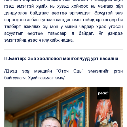
гээд эмэгтэй хүнийх нь хувьд хойноос нь чангаах зүйл
дэндүү олон байдгаас өөртөө эргэлздэг. Эрчүүдтэй энэ
зэрэгцсэн албан тушаал хашдаг эмэгтэйчүүд хүртэл өөр би
талбарт ажиллах хүн мөн үү, миний чадвар хүрэх үү гэсэн
асуултыг өөртөө тавьсаар л байдаг. Яг үнэндээ
эмэгтэйчүүд үүнээс ч илүүг хийж чадна.
П.Баатар: Зөв хоолловол монголчууд урт насална
/Дээд эрүүл мэндийн “Оточ Одь” эмнэлгийг үүсгэн
байгуулагч, Хүний гавьяат эмч/