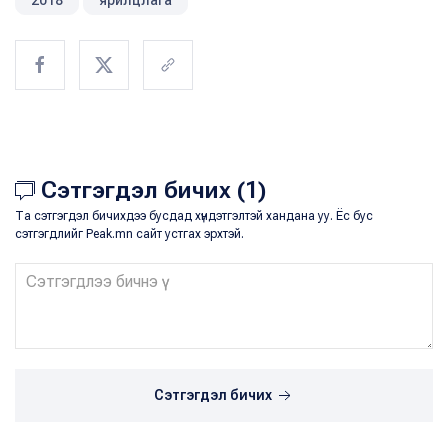
Сэтгэгдэл бичих (1)
Та сэтгэгдэл бичихдээ бусдад хүндэтгэлтэй хандана уу. Ёс бус
сэтгэгдлийг Peak.mn сайт устгах эрхтэй.
Сэтгэгдэл бичих