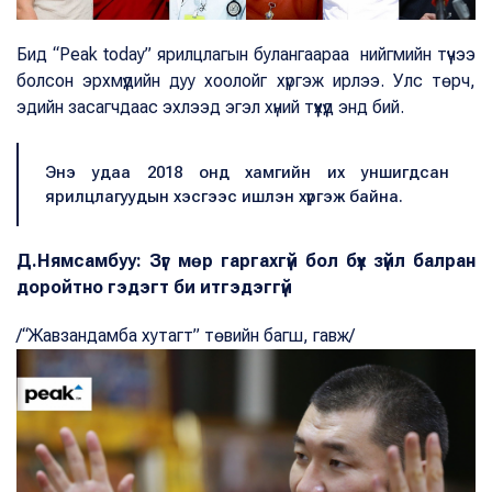
Бид “Peak today” ярилцлагын булангаараа нийгмийн түүчээ
болсон эрхмүүдийн дуу хоолойг хүргэж ирлээ. Улс төрч,
эдийн засагчдаас эхлээд эгэл хүний түүхүүд энд бий.
Энэ удаа 2018 онд хамгийн их уншигдсан
ярилцлагуудын хэсгээс ишлэн хүргэж байна.
Д.Нямсамбуу: Зүг мөр гаргахгүй бол бүх зүйл балран
доройтно гэдэгт би итгэдэггүй
/“Жавзандамба хутагт” төвийн багш, гавж/