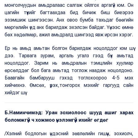
монголчуудын амьдралаас салгаж ойлгох аргагүй юм. Он
цагийн түүхийг багтаахдаа бид бичиж биш биеэрээ
эзэмшиж шингээсэн. Анх овоо бумба тахьдаг бөөгийн
мөргөлийн үед анх барилдаж эхэлсэн байдаг. Үүнээс өмнө
бөх хөдөлмөр, ажил амьдралд шингээд явж ирсэн хэрэг.
Ер нь амьд амьтан болгон барилдаж ноцолддог юм шүү
дээ. Тарвага зурам, аргаль угалз гээд бүх амьтад
ноцолддог. Зарим нь амьдралын тэмцлийн хуулиар
өрсөлддөг бол бага амьтад тоглож наадаж ноцолдоно.
Баавгайн бамбарууш гэхэд тоглохоороо 4-5 мэх
хийчихнэ. Өмсөх, үүрэх,тонгорох мэхийг гаргууд сайн
хийдэг шүү.
Б.Наминчимэд: Уран зохиолоос шууд ашиг харах
боломжгүй ч хожмоо үнэлэмгүй ихийг өгдөг
/Хэлний бодлогын үндэсний зөвлөлийн гишүүн, зохиолч,