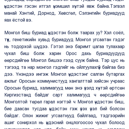
үндэстэн гэсэн итгэл үнэмшил хүчтэй явж байна.Тэгвэл
манай Хэнтий, Дорнод, Хөвсгөл, Сэлэнгийн буриадууд
яах ёстой вэ.
Монгол биш буриад үндэстэн болж таарах уу? Хэл соёл,
түүх, генетикийн хувьд буриадууд Монгол угсаатан гэдэг
нь тодорхой шүү дээ. Гэтэл энэ баримт цагаа тулахаар
чухал биш болж харин Орос дахь буриадуудууд
өөрсдийгөө Монгол бишээ гээд сууж байна. Тэр цус нь
тэгээд та нар монгол гэдгийг нь ойлгуулахгүй байгаа биз
дээ. Үнэндээ ингэж Монгол үндэстэнг салган бутаргах
ажлыг Оросын коммунистууд хангалттай хийсэн учраас
Оросын буриад, халимагууд мөн энэ үзэлд хүчтэй өртсөн
Киргизстанд байдаг сарт халимагууд ч өөрсдийгөө
Монголтой төрөл гарал нэгтэй ч Монгол үндэстэн биш,
бие даасан тусдаа үндэстэн гэж үзэх үзэл бий болсон
байдаг. Олон жижиг угсаатнууд байлгаад, тэдгээрийн
ашиг сонирхол нь үндэсний онцлогоосоо чухал болоод