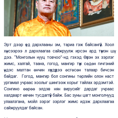
Эрт дээр үед дархлааны эм, тариа гэж байсангүй. Хоол
хүнсээрээ л дархлаагаа сайжруулж ирсэн ард түмэн шүү
дээ. “Монголын нууц товчоо”-нд гэхэд Өүлэн эх зэрлэг
жимс, халгай, таана, гогод, мангир түүж сөдөн гичгэний
үндэс малтан өнчин хүүхдүүдээ өсгөсөн талаар бичсэн
байдаг. Гогод, мангир бол сонгины төрлийн олон наст
ургамал учраас хоолыг шингээж хорыг тайлах эрдэмтэй.
Сонгино өөрөө элдэв нян вирусийг дардаг учраас
халдварт өвчин тусдаггүй байж. Бас зуны цагт монголчууд
улаалзгана, мойл зэрэг зэрлэг жимс идэж дархлаагаа
сайжруулдаг байсан.