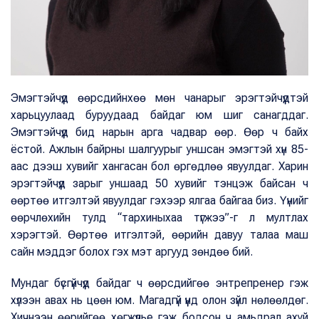
Эмэгтэйчүүд өөрсдийнхөө мөн чанарыг эрэгтэйчүүдтэй
харьцуулаад буруудаад байдаг юм шиг санагддаг.
Эмэгтэйчүүд бид нарын арга чадвар өөр. Өөр ч байх
ёстой. Ажлын байрны шалгуурыг уншсан эмэгтэй хүн 85-
аас дээш хувийг хангасан бол өргөдлөө явуулдаг. Харин
эрэгтэйчүүд зарыг уншаад 50 хувийг тэнцэж байсан ч
өөртөө итгэлтэй явуулдаг гэхээр ялгаа байгаа биз. Үүнийг
өөрчлөхийн тулд “тархиныхаа түгжээ”-г л мултлах
хэрэгтэй. Өөртөө итгэлтэй, өөрийн давуу талаа маш
сайн мэддэг болох гэх мэт аргууд зөндөө бий.
Мундаг бүсгүйчүүд байдаг ч өөрсдийгөө энтрепренер гэж
хүлээн авах нь цөөн юм. Магадгүй үүнд олон зүйл нөлөөлдөг.
Хичнээн өөрийгөө хөгжүүлье гэж бодсон ч амьдрал ахуй