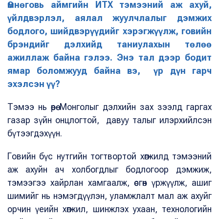
Өмнөговь аймгийн ИТХ тэмээний аж ахуй,
үйлдвэрлэл, аялал жуулчлалыг дэмжих
бодлого, шийдвэрүүдийг хэрэгжүүлж, говийн
брэндийг дэлхийд таниулахын төлөө
ажиллаж байна гэлээ. Энэ тал дээр бодит
ямар боломжууд байна вэ, үр дүн гарч
эхэлсэн үү?
Тэмээ нь өөрөө Монголыг дэлхийн зах зээлд гаргах
газар зүйн онцлогтой, давуу талыг илэрхийлсэн
бүтээгдэхүүн.
Говийн бүс нутгийн тогтвортой хөгжилд тэмээний
аж ахуйн ач холбогдлыг бодлогоор дэмжиж,
тэмээгээ хайрлан хамгаалж, өсгөн үржүүлж, ашиг
шимийг нь нэмэгдүүлэн, уламжлалт мал аж ахуйг
орчин үеийн хөгжил, шинжлэх ухаан, технологийн