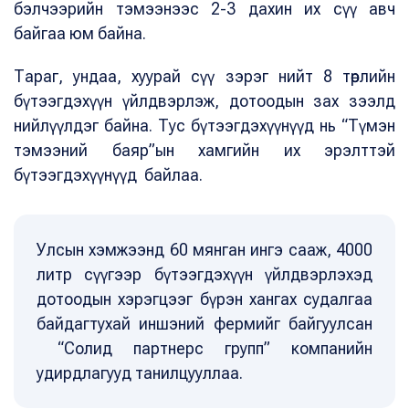
бэлчээрийн тэмээнээс 2-3 дахин их сүү авч
байгаа юм байна.
Тараг, ундаа, хуурай сүү зэрэг нийт 8 төрлийн
бүтээгдэхүүн үйлдвэрлэж, дотоодын зах зээлд
нийлүүлдэг байна. Тус бүтээгдэхүүнүүд нь “Түмэн
тэмээний баяр”ын хамгийн их эрэлттэй
бүтээгдэхүүнүүд байлаа.
Улсын хэмжээнд 60 мянган ингэ сааж, 4000
литр сүүгээр бүтээгдэхүүн үйлдвэрлэхэд
дотоодын хэрэгцээг бүрэн хангах судалгаа
байдагтухай иншэний фермийг байгуулсан
“Солид партнерс групп” компанийн
удирдлагууд танилцууллаа.