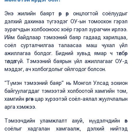
Энэ жилийн баярт өөр өөр онцлогтой соёлуудыг
дэлхий дахинаа түгээдэг ОУ-ын томоохон гэрэл
зурагчдын холбооноос хоёр гэрэл зурагчин ирлээ.
Ийм байдлаар тэмээний баяр гадаад харилцаа,
соёл сурталчилгаа талаасаа маш чухал үйл
ажиллагаа болдог. Бидний хувьд ямар ч төлбөр
төлдөггүй. Тэмээний баярын үйл ажиллагааг ОУ-д
мэддэг, ач холбогдолыг ойлгодог болсон.
“Түмэн тэмээний баяр” нь Монгол Улсад зохион
байгуулагддаг тэмээтэй холбоотой хамгийн том,
хамгийн өргөн цар хүрээтэй соёл-аялал жуулчлалын
арга хэмжээ.
Тэмээчдийн уламжлалт ахуй, нүүдэлчдийн өв
соёлыг хадгалан хамгаалж, дэлхий нийтэд