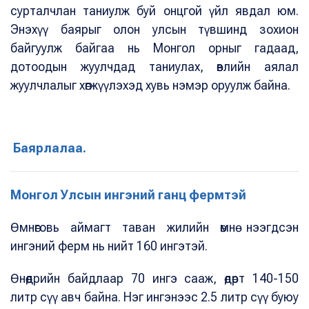
сурталчлан таниулж буй онцгой үйл явдал юм.
Энэхүү баярыг олон улсын түвшинд зохион
байгуулж байгаа нь Монгол орныг гадаад,
дотоодын жуулчдад таниулах, өвлийн аялал
жуулчлалыг хөгжүүлэхэд хувь нэмэр оруулж байна.
Баярлалаа.
Монгол Улсын ингэний ганц фермтэй
Өмнөговь аймагт таван жилийн өмнө нээгдсэн
ингэний ферм нь нийт 160 ингэтэй.
Өнөөдрийн байдлаар 70 ингэ сааж, өдөрт 140-150
литр сүү авч байна. Нэг ингэнээс 2.5 литр сүү буюу