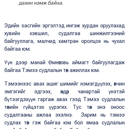
дахин нэмж байна.
Эдийн засгийн эргэлтэд ингэж хурдан оруулахад
хувийн хэвшил, судалгаа шинжилгээний
байгууллага, малчид хамтран оролцох нь чухал
байгаа юм.
Үүн дээр манай Өмнөговь аймагт байгуулагдаж
байгаа Тэмээ судлалын төв ажиллах юм.
Тэмээнээс авах ашиг шимийг нэмэгдүүлэх, өвчин
эмгэгийг эдгээх, өндөр чанартай үнэтэй
бүтээгдэхүүн гаргаж авах гээд Тэмээ судлалын
төвийн гүйцэтэх үүрэгих. Тус төв энэ оноос
судалгааны ажлаа эхэлнэ. Зарим нь тэмээ
судлах төв гэж байгаа юм бол ямаа судлалын