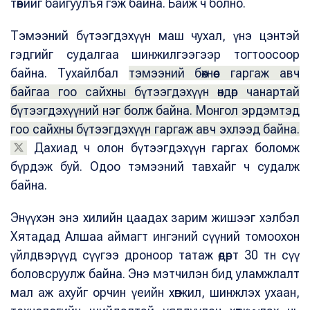
төвийг байгуулъя гэж байна. Байж ч болно.
Тэмээний бүтээгдэхүүн маш чухал, үнэ цэнтэй
гэдгийг судалгаа шинжилгээгээр тогтоосоор
байна. Тухайлбал
тэмээний бөхнөөс гаргаж авч
байгаа гоо сайхны бүтээгдэхүүн өндөр чанартай
бүтээгдэхүүний нэг болж байна. Монгол эрдэмтэд
гоо сайхны бүтээгдэхүүн гаргаж авч эхлээд байна.
Дахиад ч олон бүтээгдэхүүн гаргах боломж
бүрдэж буй. Одоо тэмээний тавхайг ч судалж
байна.
Энүүхэн энэ хилийн цаадах зарим жишээг хэлбэл
Хятадад Алшаа аймагт ингэний сүүний томоохон
үйлдвэрүүд сүүгээ дроноор татаж өдөрт 30 тн сүү
боловсруулж байна. Энэ мэтчилэн бид уламжлалт
мал аж ахуйг орчин үеийн хөгжил, шинжлэх ухаан,