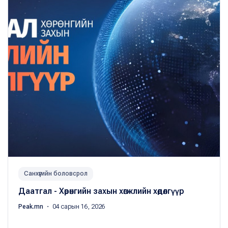
Санхүүгийн боловсрол
Даатгал - Хөрөнгийн захын хөгжлийн хөдөлгүүр
Peak.mn
・ 04 сарын 16, 2026