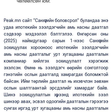
чөлөөлсөн юм.
Peak.mn сайт “Санхүүгийн боловсрол” буландаа энэ
удаа ипотекийн зээлдэгчийн амь насны даатгал
сэдвээр мэдээлэл бэлтгэлээ. Өнгөрсөн оны
(2025) наймдугаар сарын 1-нээс Санхүүгийн
зохицуулах хорооноос ипотекийн зээлдэгчийн
амь насны даатгалыг урт хугацааны даатгалын
компаниар хийлгэх зохицуулалт хэрэгжиж
эхэлсэн. Өмнө нь зээлдэгч өөрийн сонголтоор
гэнэтийн ослын даатгалд хамрагдах боломжтой
байсан. Ийм төрлийн даатгал нь ихэвчлэн зөвхөн
ослын шалтгаантай эрсдэлийг хамардаг байв.
Шинэ зохицуулалтын хүрээнд ипотекийн зээл
шинээр авах, эсвэл одоогийн даатгалын гэрээгээ
сунгах иргэд урт хугацааны амь насны даатгалын