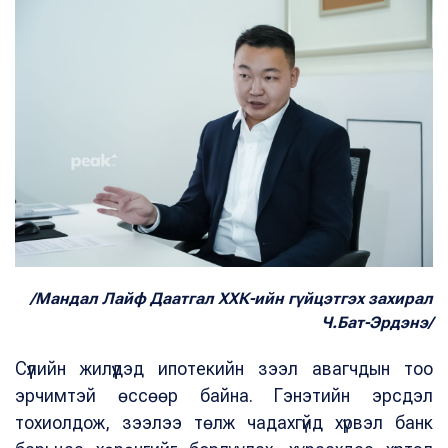
/Мандал Лайф Даатгал ХХК-ийн гүйцэтгэх захирал
Ч.Бат-Эрдэнэ/
Сүүлийн жилүүдэд ипотекийн зээл авагчдын тоо
эрчимтэй өссөөр байна. Гэнэтийн эрсдэл
тохиолдож, зээлээ төлж чадахгүйд хүрвэл банк