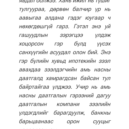
явдал болжээ. Хань ижил нь түшиг
тулгуураа, дөрвөн балчир үр нь
аавыгаа алдана гэдэг юугаар ч
нөхөгдөшгүй гарз. Гэтэл энэ уй
гашуудлын зэрэгцээ үлдэж
хоцорсон гэр бүлд үүсэх
санхүүгийн асуудал олон бий. Энэ
гэр бүлийн хувьд ипотекийн зээл
авахдаа зээлдэгчийн амь насны
даатгалд хамрагдсан байсан тул
байртайгаа үлджээ. Учир нь амь
насны даатгалын гэрээний дагуу
даатгалын компани зээлийн
үлдэгдлийг барагдуулж, банкны
барьцаанаас орон сууцыг