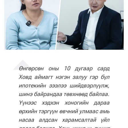
Өнгөрсөн оны 10 дугаар сард
Ховд аймагт нэгэн залуу гэр бүл
ипотекийн зээлээ шийдвэрлүүлж,
шинэ байрандаа төвхнөөд байлаа.
Үүнээс хэдхэн хоногийн дараа
өрхийн тэргүүн өвчний улмаас амь
насаа алдсан харамсалтай үйл