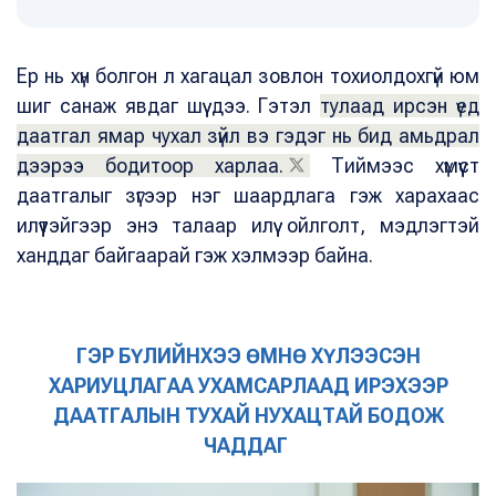
Ер нь хүн болгон л хагацал зовлон тохиолдохгүй юм
шиг санаж явдаг шүү дээ. Гэтэл
тулаад ирсэн үед
даатгал ямар чухал зүйл вэ гэдэг нь бид амьдрал
дээрээ бодитоор харлаа.
Тиймээс хүмүүст
даатгалыг зүгээр нэг шаардлага гэж харахаас
илүүтэйгээр энэ талаар илүү ойлголт, мэдлэгтэй
ханддаг байгаарай гэж хэлмээр байна.
ГЭР БҮЛИЙНХЭЭ ӨМНӨ ХҮЛЭЭСЭН
ХАРИУЦЛАГАА УХАМСАРЛААД ИРЭХЭЭР
ДААТГАЛЫН ТУХАЙ НУХАЦТАЙ БОДОЖ
ЧАДДАГ