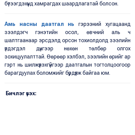
бүтээгдэхүүнд хамрагдах шаардлагатай болсон.
Амь насны даатгал нь
гэрээний хугацаанд
зээлдэгч гэнэтийн осол, өвчний аль ч
шалтгаанаар эрсдэлд орсон тохиолдолд зээлийн
үлдэгдэл дүнгээр нөхөн төлбөр олгох
зохицуулалттай. Өөрөөр хэлбэл, зээлийн өрийг ар
гэрт нь шилжүүлэхгүйгээр даатгалын тогтолцоогоор
барагдуулах боломжийг бүрдүүлж байгаа юм.
Бичлэг үзэх: