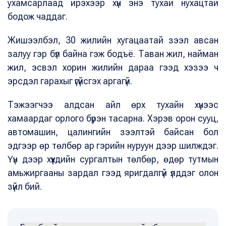
ухамсарлаад ирэхээр хүн энэ тухай нухацтай
бодож чаддаг.
Жишээлбэл, 30 жилийн хугацаатай зээл авсан
залуу гэр бүл байна гэж бодъё. Таван жил, найман
жил, эсвэл хорин жилийн дараа гээд хэзээ ч
эрсдэл гарахыг үгүйсгэх аргагүй.
Тэжээгчээ алдсан айл өрх тухайн хүнээс
хамаардаг орлого бүрэн тасарна. Хэрэв орон сууц,
автомашин, цалингийн зээлтэй байсан бол
эдгээр өр төлбөр ар гэрийн нуруун дээр шилждэг.
Үүн дээр хүүхдийн сургалтын төлбөр, өдөр тутмын
амьжиргааны зардал гээд яригдалгүй үлддэг олон
зүйл бий.