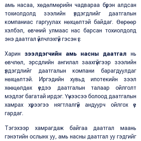
амь насаа, хөдөлмөрийн чадвараа бүрэн алдсан
тохиолдолд зээлийн үлдэгдлийг даатгалын
компаниас гаргуулах нөхцөлтэй байдаг. Өөрөөр
хэлбэл, өвчний улмаас нас барсан тохиолдолд
энэ даатгал үйлчлэхгүй гэсэн үг.
Харин
зээлдэгчийн амь насны даатгал
нь
өвчлөл, эрсдлийн ангилал заахгүйгээр зээлийн
үлдэгдлийг даатгалын компани барагдуулдаг
нөхцөлтэй. Иргэдийн хувьд ипотекийн зээл
хөөцөлдөх үедээ даатгалын талаар ойлголт
мэдлэг багатай ирдэг. Үүнээсээ болоод даатгалын
хамрах хүрээгээ нягтлалгүй андуурч ойлгох үе
гардаг.
Тэгэхээр хамрагдаж байгаа даатгал маань
гэнэтийн ослынх уу, амь насны даатгал уу гэдгийг