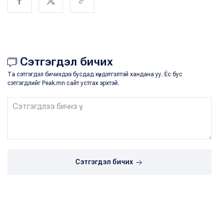
Сэтгэгдэл бичих
Та сэтгэгдэл бичихдээ бусдад хүндэтгэлтэй хандана уу. Ёс бус
сэтгэгдлийг Peak.mn сайт устгах эрхтэй.
Сэтгэгдэл бичих