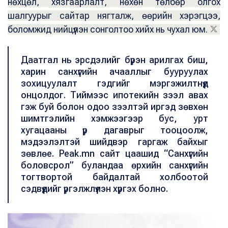
нөхцөл, хязгаарлалт, нөхөн төлбөр олгох
шалгуурыг сайтар нягталж, өөрийн хэрэгцээ,
боломжид нийцүүлэн сонголтоо хийх нь чухал юм.
Даатгал нь эрсдэлийг бүрэн арилгах биш,
харин санхүүгийн ачааллыг бууруулах
зохицуулалт гэдгийг мэргэжилтнүүд
онцолдог. Тиймээс ипотекийн зээл авах
гэж буй болон одоо зээлтэй иргэд зөвхөн
шимтгэлийн хэмжээгээр бус, урт
хугацааны үр дагаврыг тооцоолж,
мэдээлэлтэй шийдвэр гаргаж байхыг
зөвлөе. Peak.mn сайт цаашид “Санхүүгийн
боловсрол” буландаа өрхийн санхүүгийн
тогтвортой байдалтай холбоотой
сэдвүүдийг үргэлжлүүлэн хүргэх болно.