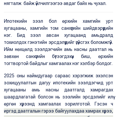
нягталж байж үйлчилгээгээ авдаг байх нь чухал.
Ипотекийн зээл бол өрхийн хамгийн урт
хугацааны, хамгийн том санхүүгийн шийдвэрүүдийн
нэг. Бид зээл авсан хугацаанд амьдралд
тохиолдох гэнэтийн эрсдэлүүдийг үгүйсгэх боломжгүй.
Ийм нөхцөлд зээлдэгчийн амь насны даатгал нь
зөвхөн санхүүгийн бүтээгдэхүүн биш, өрхийн
тогтвортой байдлыг хамгаалах нэг хэлбэр болдог.
2025 оны наймдугаар сараас хэрэгжиж эхэлсэн
зохицуулалтын дагуу ипотекийн зээлдэгчид урт
хугацааны амь насны даатгалд хамрагдах
шаардлагатай болсон нь зээлийн эрсдэлийг илүү
өргөн хүрээнд хамгаалах зорилготой. Гэсэн ч
иргэд даатгалын гэрээ байгуулахдаа хамрах хүрээ,