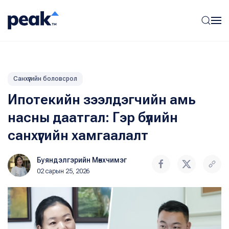
Санхүүгийн боловсрол
Ипотекийн зээлдэгчийн амь
насны даатгал: Гэр бүлийн
санхүүгийн хамгаалалт
Буяндэлгэрийн Мөнхчимэг
02 сарын 25, 2026