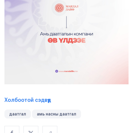
Холбоотой сэдвүүд
даатгал
амь насны даатгал