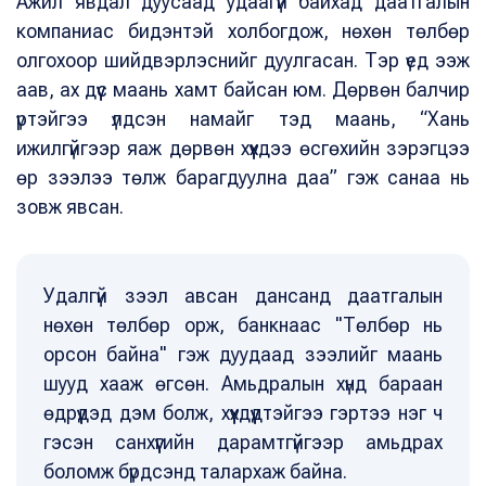
Ажил явдал дуусаад удаагүй байхад даатгалын
компаниас бидэнтэй холбогдож, нөхөн төлбөр
олгохоор шийдвэрлэснийг дуулгасан. Тэр үед ээж
аав, ах дүүс маань хамт байсан юм. Дөрвөн балчир
үртэйгээ үлдсэн намайг тэд маань, “Хань
ижилгүйгээр яаж дөрвөн хүүхдээ өсгөхийн зэрэгцээ
өр зээлээ төлж барагдуулна даа” гэж санаа нь
зовж явсан.
Удалгүй зээл авсан дансанд даатгалын
нөхөн төлбөр орж, банкнаас "Төлбөр нь
орсон байна" гэж дуудаад зээлийг маань
шууд хааж өгсөн. Амьдралын хүнд бараан
өдрүүдэд дэм болж, хүүхдүүдтэйгээ гэртээ нэг ч
гэсэн санхүүгийн дарамтгүйгээр амьдрах
боломж бүрдсэнд талархаж байна.