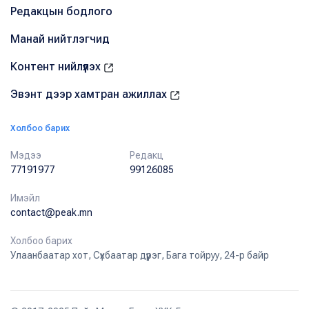
Редакцын бодлого
Манай нийтлэгчид
Контент нийлүүлэх
Эвэнт дээр хамтран ажиллах
Холбоо барих
Мэдээ
Редакц
77191977
99126085
Имэйл
contact@peak.mn
Холбоо барих
Улаанбаатар хот, Сүхбаатар дүүрэг, Бага тойруу, 24-р байр