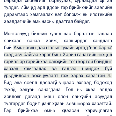
барьцаа хөрөнгийг борлуулах, хураахдаа хүртэл
тулдаг. Ийм үед ард үлдсэн гэр бүлийнхнийг зээлийн
дарамтаас хамгаалах нэг боломж нь ипотекийн
зээлдэгчийн амь насны даатгал байдаг.
Монголчууд бидний хувьд нас баралтын талаар
ярихаас санаа зовж, халширдаг хандлага
бий.
Амь насны даатгалыг тухайн иргэд ‘нас барна’
гээд авч байгаа хэрэг биш. Харин гэнэтийн нөхцөл
гарвал ар гэрийнхээ санхүүгийн тогтвортой байдлыг
хэрхэн хамгаалах вэ гэдгээ шийдэж буй
урьдчилсан зохицуулалт гэж харах хэрэгтэй.
Бид энэ соёлд дасаагүй учраас эхлээд бодоход
тухгүй, хэцүүхэн санагдана. Гол нь хүнээ алдах
зовлонг дагаад маш олон санхүүгийн асуудал
тулгардаг бодит үнэнг хүлээн зөвшөөрөх хэрэгтэй.
Гэр бүлийнхээ өмнө хүлээсэн хариуцлагаа