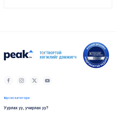
Үндсэн категори
Уурлах уу, учирлах уу?