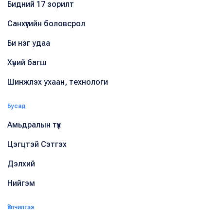
Бидний 17 зорилт
Санхүүгийн боловсрол
Би нэг удаа
Хүний багш
Шинжлэх ухаан, технологи
Бусад
Амьдралын түүх
Цэгцтэй Сэтгэх
Дэлхий
Нийгэм
Үйлчилгээ