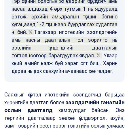
Гэр бүлийн орлогын эх үүсвэрийг бүрдүүлэгч амь
насаа алдахад 4 өрх тутмын 1 нь ядууралд
өртөж, өрхийн амьдралын түвшин богино
хугацаанд 1-2 түвшнээр буурдаг гэх судалгаа
ч бий.
Тэгэхээр ипотекийн зээлдэгчийн
амь насны даатгалын гол зорилго нь
зээлийн үлдэгдлийг даатгалын
тогтолцоогоор барагдуулах явдал.
Үүгээр
хүний амийг үнэлж буй хэрэг огт биш. Харин
дараа нь үүсэх санхүүгийн ачаанаас хөнгөлдөг.
Саяхныг хүртэл ипотекийн зээлдэгчид барьцаа
хөрөнгийн даатгал болон
зээлдэгчийн гэнэтийн
ослын даатгалд
хамруулдаг байсан. Энэ
төрлийн даатгалаар зөвхөн үйлдвэрлэл, ахуйн,
зам тээврийн осол зэрэг гэнэтийн ослын улмаас