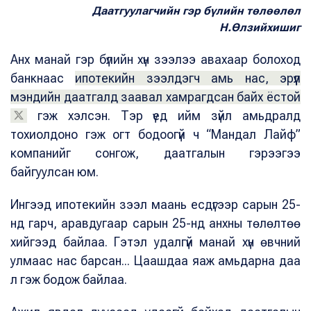
Даатгуулагчийн гэр бүлийн төлөөлөл
Н.Өлзийхишиг
Анх манай гэр бүлийн хүн зээлээ авахаар болоход
банкнаас
ипотекийн зээлдэгч амь нас, эрүүл
мэндийн даатгалд заавал хамрагдсан байх ёстой
гэж хэлсэн. Тэр үед ийм зүйл амьдралд
тохиолдоно гэж огт бодоогүй ч “Мандал Лайф”
компанийг сонгож, даатгалын гэрээгээ
байгуулсан юм.
Ингээд ипотекийн зээл маань есдүгээр сарын 25-
нд гарч, аравдугаар сарын 25-нд анхны төлөлтөө
хийгээд байлаа. Гэтэл удалгүй манай хүн өвчний
улмаас нас барсан... Цаашдаа яаж амьдарна даа
л гэж бодож байлаа.