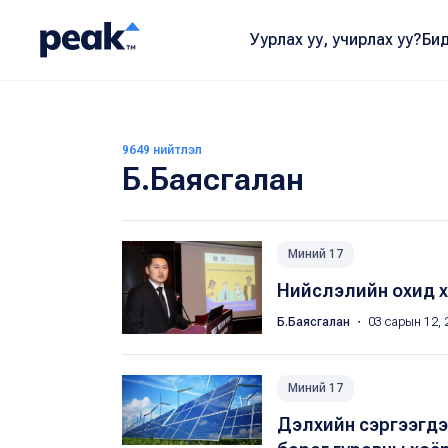
Уурлах уу, учирлах уу?
Бид
9649 нийтлэл
Б.Баясгалан
Миний 17
Нийслэлийн охид хө
Б.Баясгалан
・ 03 сарын 12, 
Миний 17
Дэлхийн сэргээгдэ