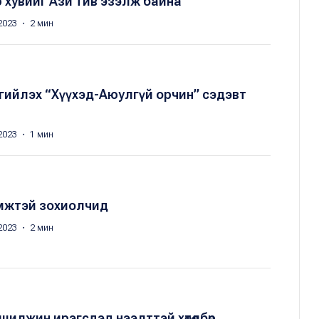
 хувийг Ази тив эзэлж байна
2023 ・ 2 мин
гийлэх “Хүүхэд-Аюулгүй орчин” сэдэвт
2023 ・ 1 мин
мжтэй зохиолчид
2023 ・ 2 мин
илжин ирэгсдэд нээлттэй хөтөлбөр