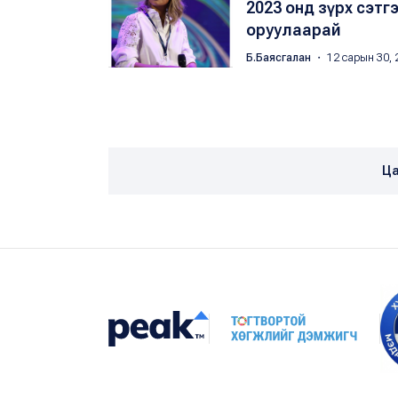
2023 онд зүрх сэт
оруулаарай
Б.Баясгалан
・ 12 сарын 30, 
Ца