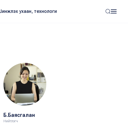
Шинжлэх ухаан, технологи
Б.Баясгалан
Нийтлэгч