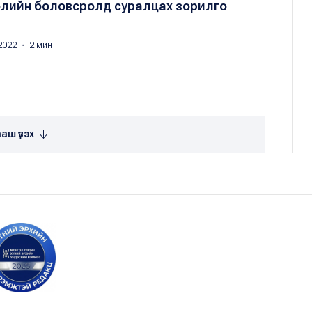
гэлийн боловсролд суралцах зорилго
2022 ・ 2 мин
аш үзэх