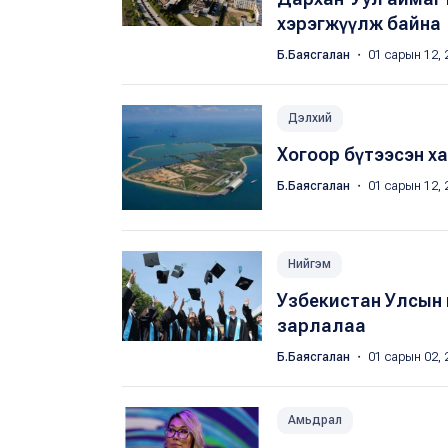
хэрэгжүүлж байна
Б.Баясгалан
・ 01 сарын 12, 
Дэлхий
Хогоор бүтээсэн х
Б.Баясгалан
・ 01 сарын 12, 
Нийгэм
Узбекистан Улсын 
зарлалаа
Б.Баясгалан
・ 01 сарын 02, 
Амьдрал