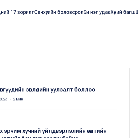
ний 17 зорилт
Санхүүгийн боловсрол
Би нэг удаа
Хүний багш
вгүүдийн зөвлөлийн уулзалт боллоо
2023 ・ 2 мин
х эрчим хүчний үйлдвэрлэлийн өсөлтийн