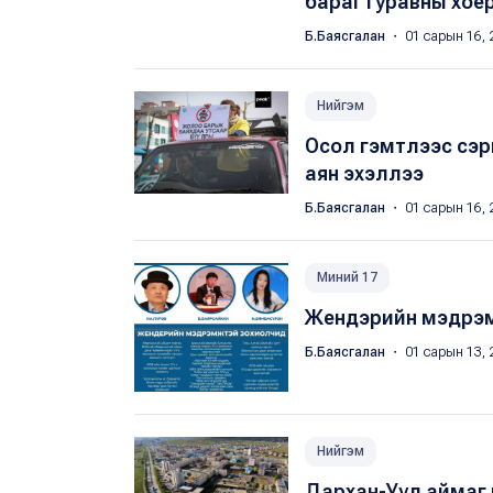
бараг гуравны хоёр
Б.Баясгалан
・ 01 сарын 16, 
Нийгэм
Осол гэмтлээс сэр
аян эхэллээ
Б.Баясгалан
・ 01 сарын 16, 
Миний 17
Жендэрийн мэдрэ
Б.Баясгалан
・ 01 сарын 13, 
Нийгэм
Дархан-Уул аймаг ш