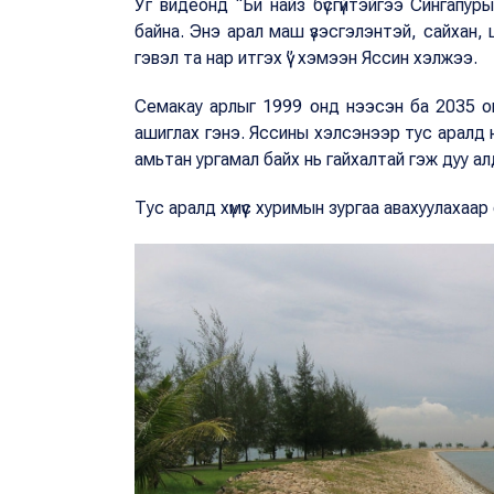
Уг видеонд “Би найз бүсгүйтэйгээ Сингапур
байна. Энэ арал маш үзэсгэлэнтэй, сайхан, 
гэвэл та нар итгэх үү” хэмээн Яссин хэлжээ.
Семакау арлыг 1999 онд нээсэн ба 2035 он
ашиглах гэнэ. Яссины хэлсэнээр тус аралд н
амьтан ургамал байх нь гайхалтай гэж дуу а
Тус аралд хүмүүс хуримын зургаа авахуулахаар