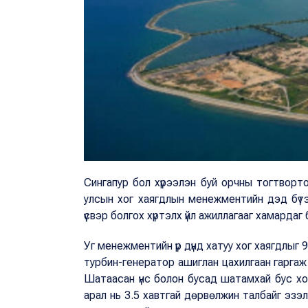
Сингапур бол хүрээлэн буй орчны тогтворто
улсын хог хаягдлын менежментийн дэд бүтэ
үүсвэр болгох хүртэлх үйл ажиллагааг хамардаг
Уг менежментийн үр дүнд хатуу хог хаягдлыг 
турбин-генератор ашиглан цахилгаан гаргаж 
Шатаасан үнс болон бусад шатамхай бус хог 
арал нь 3.5 хавтгай дөрвөлжин талбайг эзэл