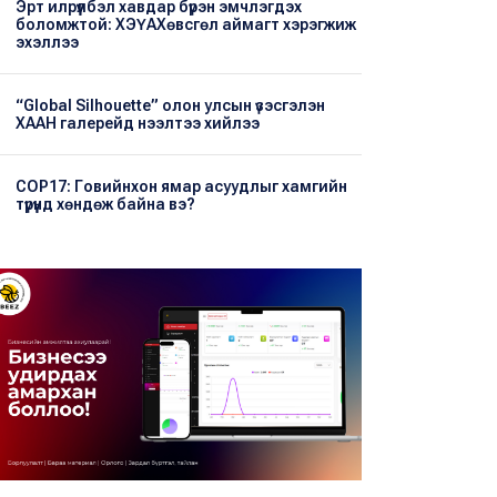
Эрт илрүүлбэл хавдар бүрэн эмчлэгдэх
боломжтой: ХЭҮА​Хөвсгөл аймагт хэрэгжиж
эхэллээ
“Global Silhouette” олон улсын үзэсгэлэн
ХААН галерейд нээлтээ хийлээ
COP17: Говийнхон ямар асуудлыг хамгийн
түрүүнд хөндөж байна вэ?