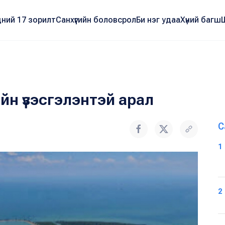
ний 17 зорилт
Санхүүгийн боловсрол
Би нэг удаа
Хүний багш
йн үзэсгэлэнтэй арал
С
1
2