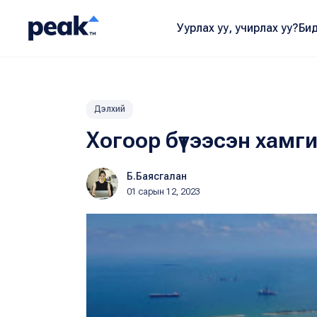
Уурлах уу, учирлах уу?
Бид
Дэлхий
Хогоор бүтээсэн хамги
Б.Баясгалан
01 сарын 12, 2023