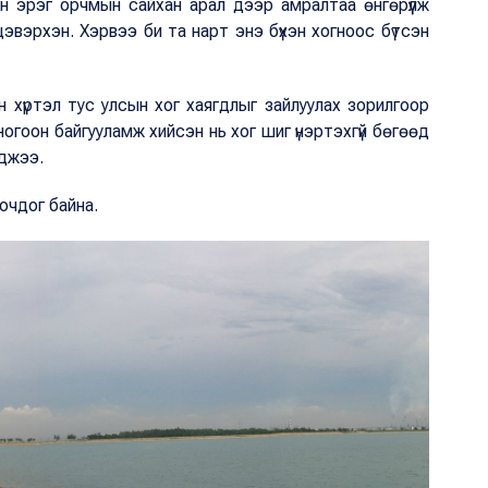
ын эрэг орчмын сайхан арал дээр амралтаа өнгөрүүлж
цэвэрхэн. Хэрвээ би та нарт энэ бүхэн хогноос бүтсэн
 хүртэл тус улсын хог хаягдлыг зайлуулах зорилгоор
огоон байгууламж хийсэн нь хог шиг үнэртэхгүй бөгөөд
лджээ.
 очдог байна.