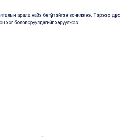
ягдлын аралд найз бүсгүйтэйгээ зочилжээ. Тэрээр дүрс
хэн хог боловсруулдагийг харуулжээ.