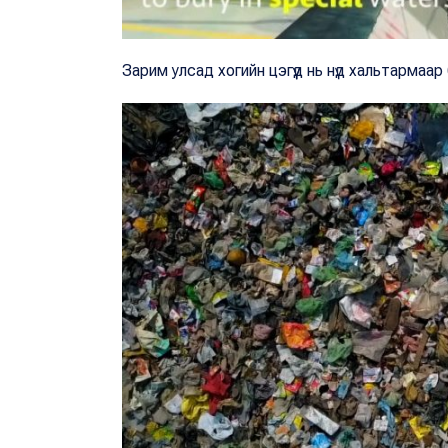
Зарим улсад хогийн цэгүүд нь нүд хальтармаа