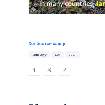
Холбоотой сэдвүүд
сингапур
хог
арал