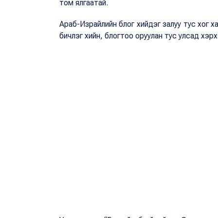
том ялгаатай.
Араб-Израйлийн блог хийдэг залуу тус хог ха
бичлэг хийн, блогтоо оруулан тус улсад хэр