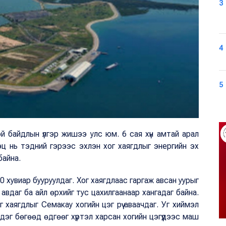
3
4
5
й байдлын үлгэр жишээ улс юм. 6 сая хүн амтай арал
ц нь тэдний гэрээс эхлэн хог хаягдлыг энергийн эх
 байна.
90 хувиар бууруулдаг. Хог хаягдлаас гаргаж авсан уурыг
авдаг ба айл өрхийг тус цахилгаанаар хангадаг байна.
хаягдлыг Семакау хогийн цэг рүү аваачдаг. Уг хиймэл
дэг бөгөөд өдгөөг хүртэл харсан хогийн цэгүүдээс маш