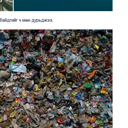
р байдгийг ч мөн дурьджээ.