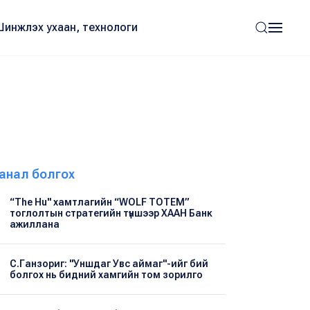
Шинжлэх ухаан, технологи
анал болгох
“The Hu" хамтлагийн “WOLF TOTEM”
тоглолтын стратегийн түншээр ХААН Банк
ажиллана
С.Ганзориг: "Уншдаг Увс аймаг"-ийг бий
болгох нь бидний хамгийн том зорилго