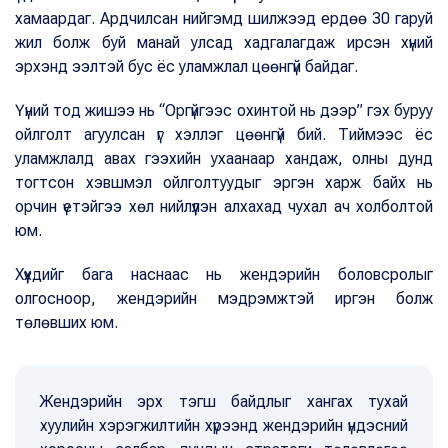
хамаардаг. Ардчилсан нийгэмд шилжээд ердөө 30 гаруй
жил болж буй манай улсад хадгалагдаж ирсэн хүний
эрхэнд ээлтэй бус ёс уламжлал цөөнгүй байдаг.
Үүний тод жишээ нь “Оргүйгээс охинтой нь дээр” гэх буруу
ойлголт агуулсан үг хэллэг цөөнгүй бий. Тиймээс ёс
уламжлалд авах гээхийн ухаанаар хандаж, олны дунд
тогтсон хэвшмэл ойлголтуудыг эргэн харж байх нь
орчин үетэйгээ хөл нийлүүлэн алхахад чухал ач холболтой
юм.
Хүүхдийг бага наснаас нь жендэрийн боловсролыг
олгосноор, жендэрийн мэдрэмжтэй иргэн болж
төлөвших юм.
Жендэрийн эрх тэгш байдлыг хангах тухай
хуулийн хэрэгжилтийн хүрээнд жендэрийн үндэсний