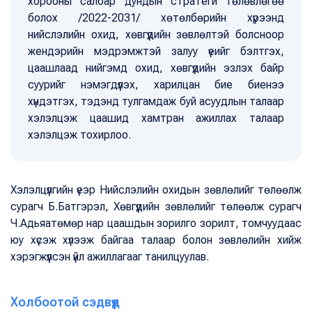
хорооны салбар дундын стратеги төлөвлөгөө
болох /2022-2031/ хөтөлбөрийн хүрээнд
нийслэлийн охид, хөвгүүдийн зөвлөлтэй болсноор
жендэрийн мэдрэмжтэй залуу үеийг бэлтгэх,
цаашлаад нийгэмд охид, хөвгүүдийн эзлэх байр
суурийг нэмэгдүүлэх, харилцан бие биенээ
хүндэтгэх, тэдэнд тулгамдаж буй асуудлын талаар
хэлэлцэж цаашид хамтран ажиллах талаар
хэлэлцэж тохирлоо.
Хэлэлцүүлгийн үеэр Нийслэлийн охидын зөвлөлийг төлөөлж
сурагч Б.Батгэрэл, Хөвгүүдийн зөвлөлийг төлөөлж сурагч
Ч.Адьяатөмөр нар цаашдын зорилго зорилт, томчуудаас
юу хүсэж хүлээж байгаа талаар болон зөвлөлийн хийж
хэрэгжүүлсэн үйл ажиллагааг танилцуулав.
Холбоотой сэдвүүд