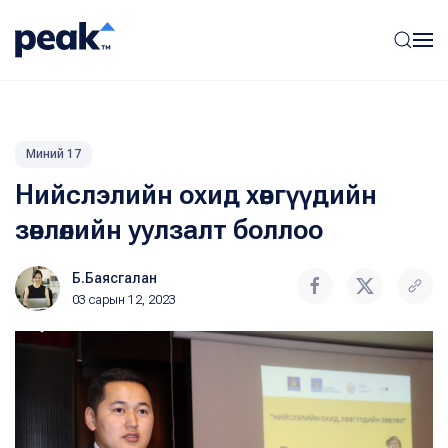
Миний 17
Нийслэлийн охид хөвгүүдийн
зөвлөлийн уулзалт боллоо
Б.Баясгалан
03 сарын 12, 2023