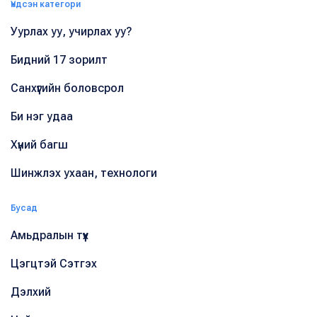
Үндсэн категори
Уурлах уу, учирлах уу?
Бидний 17 зорилт
Санхүүгийн боловсрол
Би нэг удаа
Хүний багш
Шинжлэх ухаан, технологи
Бусад
Амьдралын түүх
Цэгцтэй Сэтгэх
Дэлхий