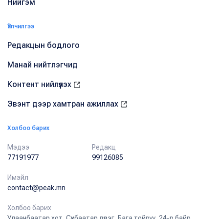
Нийгэм
Үйлчилгээ
Редакцын бодлого
Манай нийтлэгчид
Контент нийлүүлэх
Эвэнт дээр хамтран ажиллах
Холбоо барих
Мэдээ
Редакц
77191977
99126085
Имэйл
contact@peak.mn
Холбоо барих
Улаанбаатар хот, Сүхбаатар дүүрэг, Бага тойруу, 24-р байр