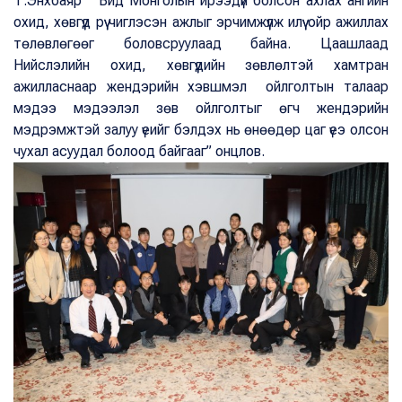
Т.Энхбаяр “Бид Монголын ирээдүй болсон ахлах ангийн
охид, хөвгүүд рүү чиглэсэн ажлыг эрчимжүүлж илүү ойр ажиллах
төлөвлөгөөг боловсруулаад байна. Цаашлаад
Нийслэлийн охид, хөвгүүдийн зөвлөлтэй хамтран
ажилласнаар жендэрийн хэвшмэл ойлголтын талаар
мэдээ мэдээлэл зөв ойлголтыг өгч жендэрийн
мэдрэмжтэй залуу үеийг бэлдэх нь өнөөдөр цаг үеэ олсон
чухал асуудал болоод байгааг” онцлов.