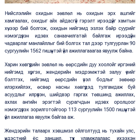
Нийслэлийн охидын зөвлөл нь охидын эрх ашгийг
хамгаалах, охидыг айх айдасгүй гэрэлт ирээдүйг хамтын
хүчээр бий болгож, охидын нийгэмд эзлэх байр суурийг
нэмэгдүүлэн идэвх санаачилгатай байлгаж ирээдүйн
чадварлаг манлайллыг бий болгох тал дээр тулгуурлан 90
сургуулийн 1562 гишүүнтэй үйл ажиллагааагаа явуулж байна.
Харин хөвгүүдийн зөвлөл нь өөрсдийн дуу хоолойг иргэний
нийгэмд хүргэх, жендерийн мэдрэмжтэй залуу үеийг
бэлтгэх, нийгэмд өөрсдийн үзэл бодлыг зөвөөр
илэрхийлэх, өсвөр насны хөвгүүдэд тулгамдаж буй
асуудлыг илрүүлэн, шийдвэр гаргах төвшинд ажиллах,
ахлах ангийн эрэгтэй сурагчдын идэвх оролцоог
нэмэгдүүлэх зорилготойгоор 113 сургуулийн 1500 гишүүнтэй
үйл ажиллагаа явуулж байгаа аж.
Жендэрийн талаарх хэвшмэл ойлголтууд нь тухайн улс,
үндэстний ёс заншил, түүх уламжлалаас ихээхэн