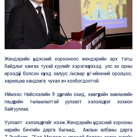
Жендэрийн үндэсний хорооноос жендэрийн эрх тэгш
байдлыг хангах тухай хуулийг хэрэгжүүлэхэд улс эх орны
ирээдүй болсон хүүхэд залуус /өсвөр үе/-ийнхний оролцоо,
харилцаа хандлага чухал ач холбогдолтой.
Иймээс Нийслэлийн 9 дүүргийн охид, хөвгүүдийн зөвлөлийн
гишүүдийн төлөөлөлтэй уулзалт хэлэлцүүлэг зохион
байгууллаа.
Уулзалт хэлэлцүүлгийг нээж Жендэрийн үндэсний хорооны
нарийн бичгийн дарга бөгөөд, Ажлын албаны дарга