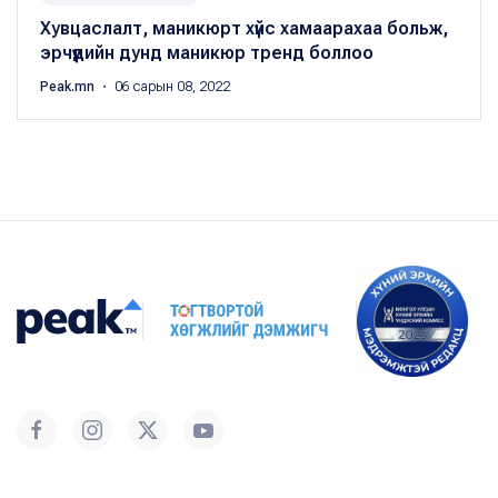
Хувцаслалт, маникюрт хүйс хамаарахаа больж,
эрчүүдийн дунд маникюр тренд боллоо
Peak.mn
・ 06 сарын 08, 2022