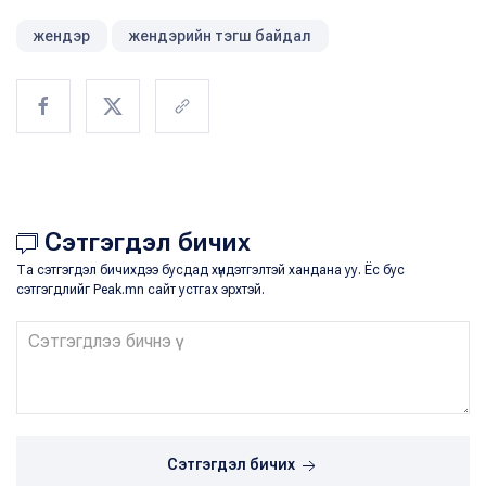
жендэр
жендэрийн тэгш байдал
Сэтгэгдэл бичих
Та сэтгэгдэл бичихдээ бусдад хүндэтгэлтэй хандана уу. Ёс бус
сэтгэгдлийг Peak.mn сайт устгах эрхтэй.
Сэтгэгдэл бичих