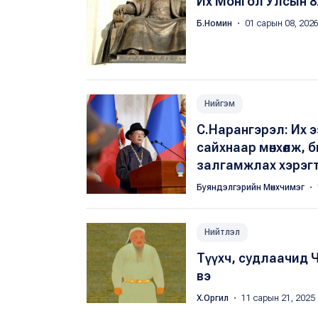
Их Монгол Улсын 8
Б.Номин
・ 01 сарын 08, 202
Нийгэм
С.Нарангэрэл: Их 
сайхнаар мөнхөлж, 
залгамжлах хэрэг
Буяндэлгэрийн Мөнхчимэг
・ 
Нийтлэл
Түүхч, судлаачид 
вэ
Х.Оргил
・ 11 сарын 21, 2025