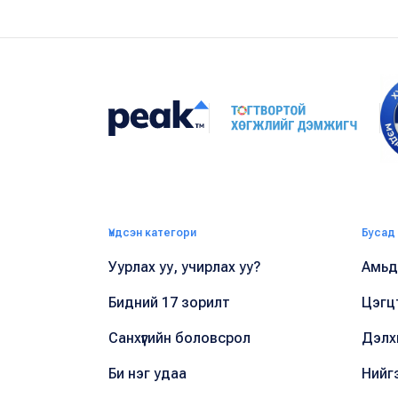
Үндсэн категори
Бусад
Уурлах уу, учирлах уу?
Амьдр
Бидний 17 зорилт
Цэгц
Санхүүгийн боловсрол
Дэлх
Би нэг удаа
Нийг