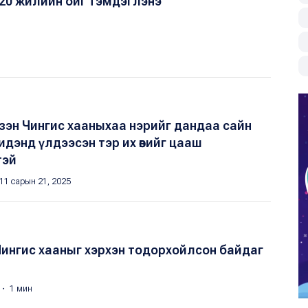
20 жилийн ойг тэмдэглэнэ
6
эзэн Чингис хааныхаа нэрийг дандаа сайн
бидэнд үлдээсэн тэр их өвийг цааш
тэй
11 сарын 21, 2025
Чингис хааныг хэрхэн тодорхойлсон байдаг
 ・ 1 мин