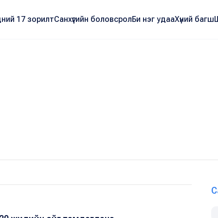
ний 17 зорилт
Санхүүгийн боловсрол
Би нэг удаа
Хүний багш
С