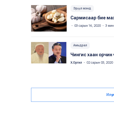
Эрүүл мэнд
Сармисаар бие ма
・ 03 сарын 16, 2020 ・ 3 мин
Амьдрал
Чингис хаан орчин 
Х.Оргил
・ 02 сарын 03, 2020
Илүү