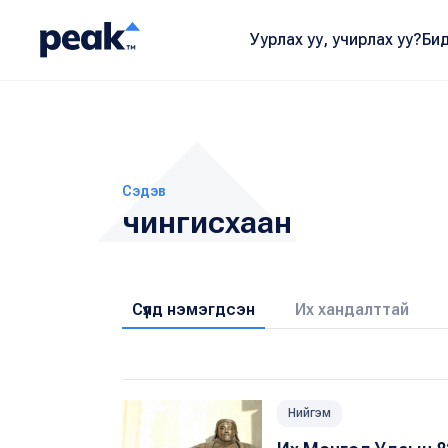
Уурлах уу, учирлах уу?
Бид
Сэдэв
чингисхаан
Сүүлд нэмэгдсэн
Их хандалттай
Нийгэм