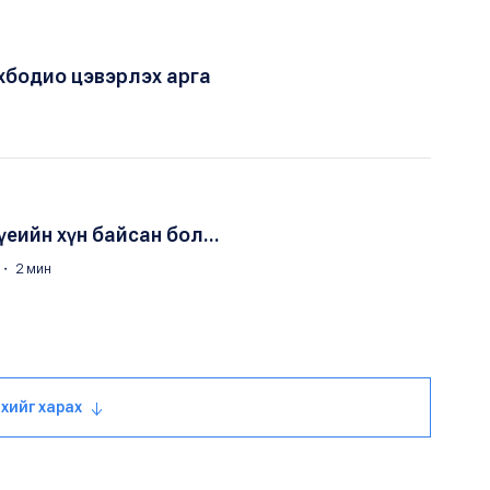
хбодио цэвэрлэх арга
үеийн хүн байсан бол...
 ・ 2 мин
 ихийг харах