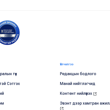
Үйлчилгээ
алын түүх
Редакцын бодлого
тэй Сэтгэх
Манай нийтлэгчид
ий
Контент нийлүүлэх
эм
Эвэнт дээр хамтран ажил