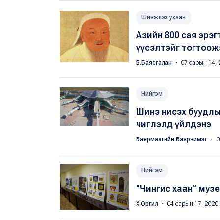
Шинжлэх ухаан
Азийн 800 сая эрэг
үүсэлтэйг тогтоож
Б.Баясгалан
・ 07 сарын 14, 
Нийгэм
Шинэ нисэх буудлы
чиглэлд үйлдэнэ
Баярмаагийн Баярчимэг
・ 0
Нийгэм
"Чингис хаан” музе
Х.Оргил
・ 04 сарын 17, 2020