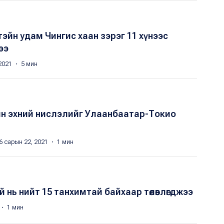
тэйн удам Чингис хаан зэрэг 11 хүнээс
ээ
2021 ・ 5 мин
н эхний нислэлийг Улаанбаатар-Токио
6 сарын 22, 2021 ・ 1 мин
й нь нийт 15 танхимтай байхаар төлөвлөгджээ
 ・ 1 мин