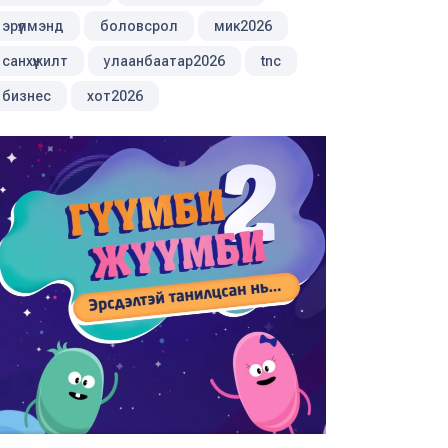
эрүүлмэнд
боловсрол
мик2026
санхүүжилт
улаанбаатар2026
tnc
бизнес
хот2026