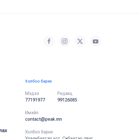
Холбоо барих
Мэдээ
Редакц
77191977
99126085
Имэйл
contact@peak.mn
лах
Холбоо барих
Улаанбаатар хот, Сүхбаатар дүүрэг,