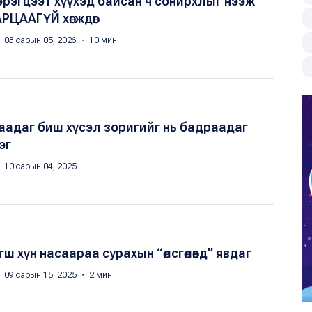
 хэрэгцээт хүүхэд байсан ч сонирхлыг нээж
РЦААГҮЙ хөгждөг
 03 сарын 05, 2026 ・ 10 мин
заадаг биш хүсэл зоригийг нь бадраадаг
эг
 10 сарын 04, 2025
ш хүн насаараа сурахын “өлсгөлөнд” явдаг
 09 сарын 15, 2025 ・ 2 мин