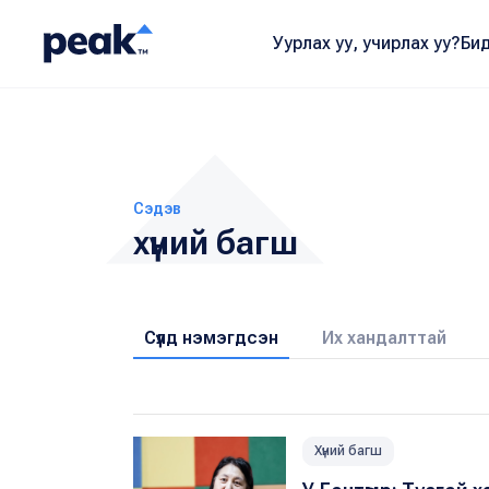
Уурлах уу, учирлах уу?
Бид
Сэдэв
хүний багш
Сүүлд нэмэгдсэн
Их хандалттай
Хүний багш