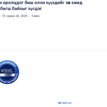
 оролцдог биш олон хүүхдийг зөв замд
эн багш байхыг хүсдэг
・ 01 сарын 24, 2025 ・ 5 мин
Үйлчилгээ