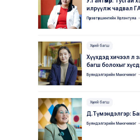
У.Гантөмөр: Тусгай
илрүүлж чадвал ГА
Пүрэвтүвшингийн Хүслэнтуяа
・
Хүний багш
Хүүхдэд хичээл л 
багш болохыг хүсд
Буяндэлгэрийн Мөнхчимэг
・
Хүний багш
Д.Түмэндэлгэр: Баг
Буяндэлгэрийн Мөнхчимэг
・