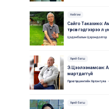
Нийгэм
Сайго Такахико: А
төрсөн гэдгээрээ л 
Цэдэнбалын Цэрэндолгор
Хүний багш
Э.Цээлээнамсан: А
мартдаггүй
Пүрэвтүвшингийн Хүслэнтуяа
・
Хүний багш