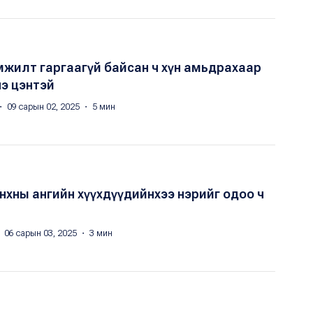
мжилт гаргаагүй байсан ч хүн амьдрахаар
үнэ цэнтэй
・ 09 сарын 02, 2025 ・ 5 мин
нхны ангийн хүүхдүүдийнхээ нэрийг одоо ч
 06 сарын 03, 2025 ・ 3 мин