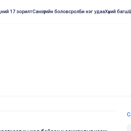
ний 17 зорилт
Санхүүгийн боловсрол
Би нэг удаа
Хүний багш
С