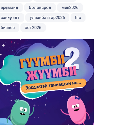
эрүүлмэнд
боловсрол
мик2026
санхүүжилт
улаанбаатар2026
tnc
бизнес
хот2026