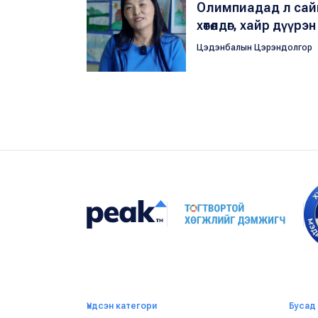
Олимпиадад л сайн
хөтөлдөг, хайр дүүр
Цэдэнбалын Цэрэндолгор
Үндсэн категори
Бусад