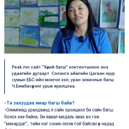
Peak.mn сайт “Хүний багш” контентынхоо энэ
удаагийн дугаарт Сэлэнгэ аймгийн Цагаан нуур
сумын ЕБС-ийн монгол хэл, уран зохиолын багш
Ч.Бямбасүрэнг урьж ярилцлаа.
-Та залуудаа ямар багш байв?
-Олимпиад уралдаанд л сайн оролцвол би сайн багш
болох юм байна, би яавал медаль авах вэ гэж
”махардаг”, тийм нэг сонин логиктой байсан үе надад