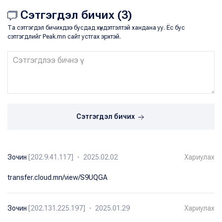
Сэтгэгдэл бичих (3)
Та сэтгэгдэл бичихдээ бусдад хүндэтгэлтэй хандана уу. Ёс бус
сэтгэгдлийг Peak.mn сайт устгах эрхтэй.
Сэтгэгдэл бичих
Зочин
[202.9.41.117] ・ 2025.02.02
Хариулах
transfer.cloud.mn/view/S9UQGA
Зочин
[202.131.225.197] ・ 2025.01.29
Хариулах