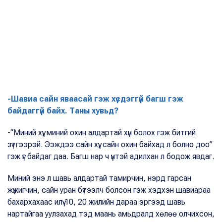
-Шавиа сайн яваасай гэж хүсдэггүй багш гэж
байдаггүй байх. Таны хувьд?
-“Миний хүү, миний охин алдартай хүн болох гэж битгий
зүтгээрэй. Ээждээ сайн хүү, сайн охин байхад л болно доо”
гэж үг байдаг даа. Багш нар ч үүнтэй адилхан л бодож явдаг.
Миний энэ л шавь алдартай тамирчин, нэрд гарсан
жүжигчин, сайн уран бүтээлч болсон гэж хэдхэн шавиараа
бахархахаас илүү 10, 20 жилийн дараа эргээд шавь
нартайгаа уулзахад тэд маань амьдралд хөлөө олчихсон,