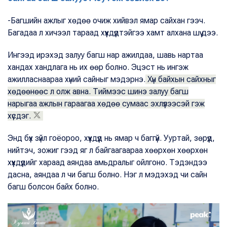
-Багшийн ажлыг хөдөө очиж хийвэл ямар сайхан гээч.
Багадаа л хичээл тараад хүүхдүүдтэйгээ хамт алхана шүү дээ.
Ингээд ирэхэд залуу багш нар ажилдаа, шавь нартаа
хандах хандлага нь их өөр болно. Эцэст нь ингэж
ажилласнаараа хүний сайныг мэдэрнэ.
Хүн байхын сайхныг
хөдөөнөөс л олж авна. Тиймээс шинэ залуу багш
нарыгаа ажлын гараагаа хөдөө сумаас эхлүүлээсэй гэж
хүсдэг.
Энд бүх зүйл гоёороо, хүүхдүүд нь ямар ч баггүй. Ууртай, зөрүүд,
нийтэч, зожиг гээд яг л байгаагаараа хөөрхөн хөөрхөн
хүүхдүүдийг хараад аяндаа амьдралыг ойлгоно. Тэдэндээ
дасна, аяндаа л чи багш болно. Нэг л мэдэхэд чи сайн
багш болсон байх болно.