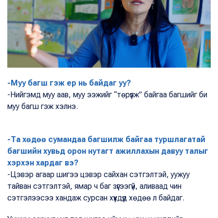
-Муу багш гэж ер нь байдаг уу?
-Нийгэмд муу аав, муу ээжийг “төрүүлж” байгаа багшийг би
муу багш гэж хэлнэ.
-Та хөдөө сумандаа багшилж байгаа туршлагатай
багшийн хувьд орон нутагт ажиллахын давуу талыг
хэрхэн хардаг вэ?
-Цэвэр агаар шигээ цэвэр сайхан сэтгэлтэй, уужуу
тайван сэтгэлтэй, ямар ч баг зүүгээгүй, аливаад чин
сэтгэлээсээ хандаж сурсан хүүхдүүд хөдөө л байдаг.