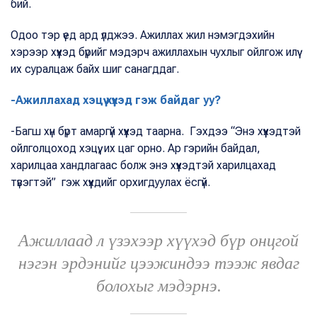
бий.
Одоо тэр үед ард үлджээ. Ажиллах жил нэмэгдэхийн
хэрээр хүүхэд бүрийг мэдэрч ажиллахын чухлыг ойлгож илүү
их суралцаж байх шиг санагддаг.
-Ажиллахад хэцүү хүүхэд гэж байдаг уу?
-Багш хүн бүрт амаргүй хүүхэд таарна. Гэхдээ “Энэ хүүхэдтэй
ойлголцоход хэцүү, их цаг орно. Ар гэрийн байдал,
харилцаа хандлагаас болж энэ хүүхэдтэй харилцахад
түвэгтэй” гэж хүүхдийг орхигдуулах ёсгүй.
Ажиллаад л үзэхээр хүүхэд бүр онцгой
нэгэн эрдэнийг цээжиндээ тээж явдаг
болохыг мэдэрнэ.