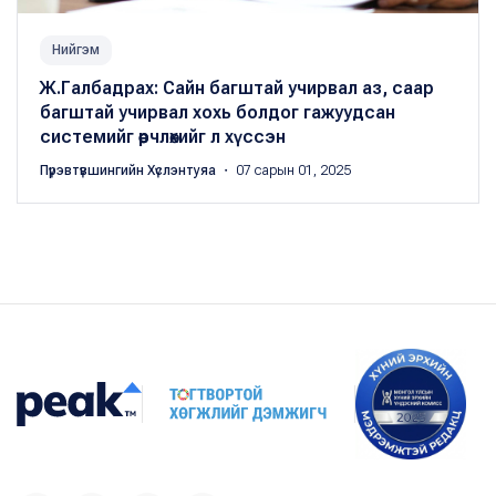
Нийгэм
Ж.Галбадрах: Сайн багштай учирвал аз, саар
багштай учирвал хохь болдог гажуудсан
системийг өөрчлөхийг л хүссэн
Пүрэвтүвшингийн Хүслэнтуяа
・ 07 сарын 01, 2025