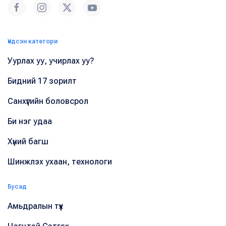
Үндсэн категори
Уурлах уу, учирлах уу?
Бидний 17 зорилт
Санхүүгийн боловсрол
Би нэг удаа
Хүний багш
Шинжлэх ухаан, технологи
Бусад
Амьдралын түүх