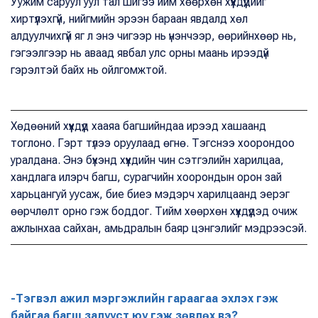
Уужим саруул уул тал шигээ ийм хөөрхөн хүүхдүүдийг
хиртүүлэхгүй, нийгмийн эрээн бараан явдалд хөл
алдуулчихгүй яг л энэ чигээр нь үнэнчээр, өөрийнхөөр нь,
гэгээлгээр нь аваад явбал улс орны маань ирээдүй
гэрэлтэй байх нь ойлгомжтой.
Хөдөөний хүүхдүүд хааяа багшийндаа ирээд хашаанд
тоглоно. Гэрт түлээ оруулаад өгнө. Тэгснээ хоорондоо
уралдана. Энэ бүхэнд хүүхдийн чин сэтгэлийн харилцаа,
хандлага илэрч багш, сурагчийн хоорондын орон зай
харьцангуй уусаж, бие биеэ мэдэрч харилцаанд эерэг
өөрчлөлт орно гэж боддог. Тийм хөөрхөн хүүхдүүдэд очиж
ажлынхаа сайхан, амьдралын баяр цэнгэлийг мэдрээсэй.
-Тэгвэл ажил мэргэжлийн гараагаа эхлэх гэж
байгаа багш залууст юу гэж зөвлөх вэ?