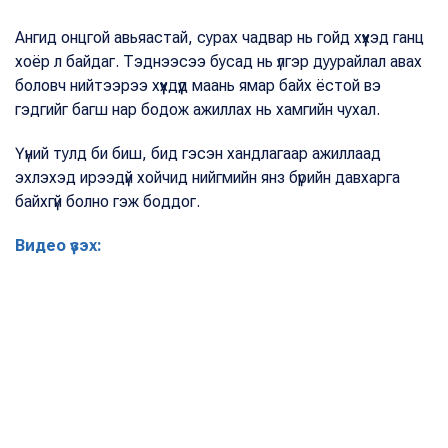
Ангид онцгой авьяастай, сурах чадвар нь гойд хүүхэд ганц
хоёр л байдаг. Тэднээсээ бусад нь үлгэр дуурайлал авах
боловч нийтээрээ хүүхдүүд маань ямар байх ёстой вэ
гэдгийг багш нар бодож ажиллах нь хамгийн чухал.
Үүний тулд би биш, бид гэсэн хандлагаар ажиллаад
эхлэхэд ирээдүй хойчид нийгмийн янз бүрийн давхарга
байхгүй болно гэж боддог.
Видео үзэх: