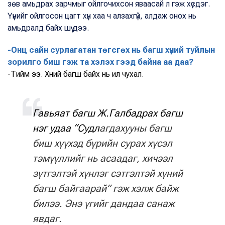
зөв амьдрах зарчмыг ойлгочихсон яваасай л гэж хүсдэг.
Үүнийг ойлгосон цагт хүн хаа ч алзахгүй, алдаж онох нь
амьдралд байх шүү дээ.
-Онц сайн сурлагатан төгсгөх нь багш хүний туйлын
зорилго биш гэж та хэлэх гээд байна аа даа?
-Тийм ээ. Хүний багш байх нь илүү чухал.
Гавьяат багш Ж.Галбадрах багш
нэг удаа “Судл
агдахууны багш
биш хүүхэд бүрийн сурах хүсэл
тэмүүллийг нь асаадаг, хичээл
зүтгэлтэй хүнлэг сэтгэлтэй хүний
багш байгаарай” гэж хэлж байж
билээ. Энэ үгийг дандаа санаж
явдаг.