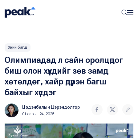
Хүний багш
Олимпиадад л сайн оролцдог
биш олон хүүхдийг зөв замд
хөтөлдөг, хайр дүүрэн багш
байхыг хүсдэг
Цэдэнбалын Цэрэндолгор
01 сарын 24, 2025