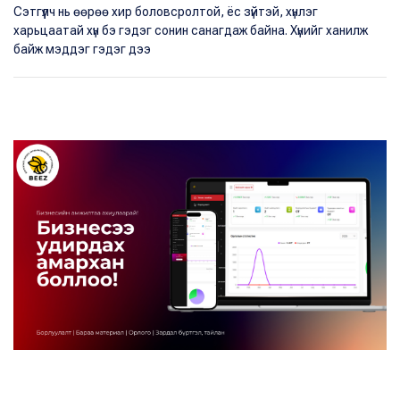
Сэтгүүлч нь өөрөө хир боловсролтой, ёс зүйтэй, хүнлэг
харьцаатай хүн бэ гэдэг сонин санагдаж байна. Хүнийг ханилж
байж мэддэг гэдэг дээ