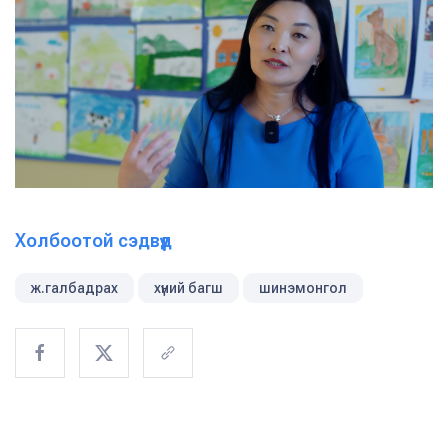
Холбоотой сэдвүүд
ж.галбадрах
хүний багш
шинэмонгол