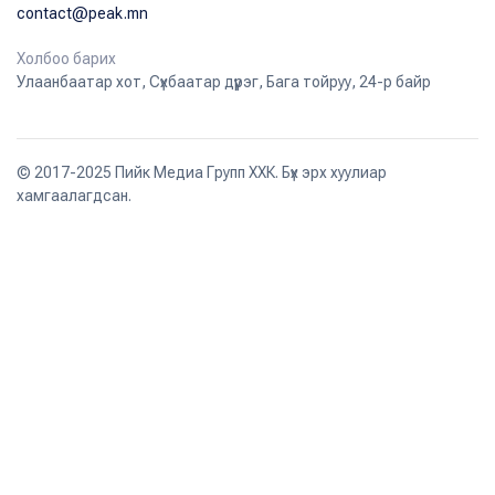
contact@peak.mn
Холбоо барих
Улаанбаатар хот, Сүхбаатар дүүрэг, Бага тойруу, 24-р байр
© 2017-2025 Пийк Медиа Групп ХХК. Бүх эрх хуулиар
хамгаалагдсан.