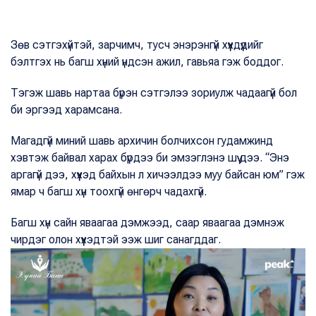
Зөв сэтгэхүйтэй, зарчимч, тусч энэрэнгүй хүүхдүүдийг
бэлтгэх нь багш хүний үндсэн ажил, гавьяа гэж боддог.
Тэгэж шавь нартаа бүрэн сэтгэлээ зориулж чадаагүй бол
би эргээд харамсана.
Магадгүй миний шавь архичин болчихсон гудамжинд
хэвтэж байвал харах бүрдээ би эмзэглэнэ шүү дээ. “Энэ
аргагүй дээ, хүүхэд байхын л хичээлдээ муу байсан юм” гэж
ямар ч багш хүн тоохгүй өнгөрч чадахгүй.
Багш хүн сайн яваагаа дэмжээд, саар яваагаа дэмнэж
чирдэг олон хүүхэдтэй ээж шиг санагддаг.