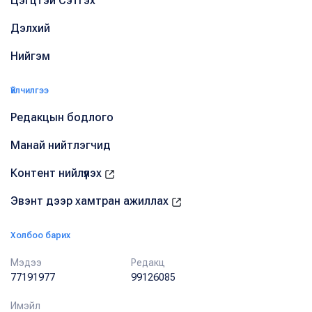
Цэгцтэй Сэтгэх
Дэлхий
Нийгэм
Үйлчилгээ
Редакцын бодлого
Манай нийтлэгчид
Контент нийлүүлэх
Эвэнт дээр хамтран ажиллах
Холбоо барих
Мэдээ
Редакц
77191977
99126085
Имэйл