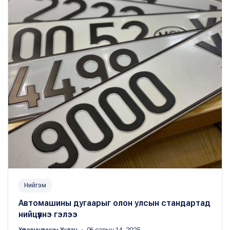
Нийгэм
Автомашины дугаарыг олон улсын стандартад
нийцүүлнэ гэлээ
Хүдэрчулууны Хулан
・ 06 сарын 14, 2025