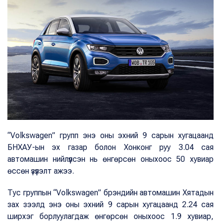
“Volkswagen” групп энэ оны эхний 9 сарын хугацаанд
БНХАУ-ын эх газар болон Хонконг руу 3.04 сая
автомашин нийлүүлсэн нь өнгөрсөн оныхоос 50 хувиар
өссөн үзүүлэлт ажээ.
Тус группын “Volkswagen” брэндийн автомашин Хятадын
зах зээлд энэ оны эхний 9 сарын хугацаанд 2.24 сая
ширхэг борлуулагдаж өнгөрсөн оныхоос 1.9 хувиар,