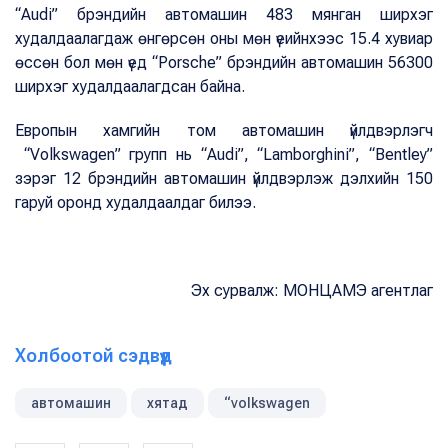
“Audi” брэндийн автомашин 483 мянган ширхэг
худалдаалагдаж өнгөрсөн оны мөн үеийнхээс 15.4 хувиар
өссөн бол мөн үед “Porsche” брэндийн автомашин 56300
ширхэг худалдаалагдсан байна.
Европын хамгийн том автомашин үйлдвэрлэгч
“Volkswagen” групп нь “Audi”, “Lamborghini”, “Bentley”
зэрэг 12 брэндийн автомашин үйлдвэрлэж дэлхийн 150
гаруй оронд худалдаалдаг билээ.
Эх сурвалж: МОНЦАМЭ агентлаг
Холбоотой сэдвүүд
автомашин
хятад
“volkswagen