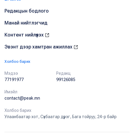
Редакцын бодлого
Манай нийтлэгчид
Контент нийлүүлэх
Эвэнт дээр хамтран ажиллах
Холбоо барих
Мэдээ
Редакц
77191977
99126085
Имэйл
contact@peak.mn
Холбоо барих
Улаанбаатар хот, Сүхбаатар дүүрэг, Бага тойруу, 24-р байр