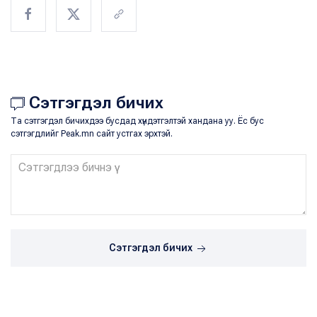
Сэтгэгдэл бичих
Та сэтгэгдэл бичихдээ бусдад хүндэтгэлтэй хандана уу. Ёс бус
сэтгэгдлийг Peak.mn сайт устгах эрхтэй.
Сэтгэгдэл бичих