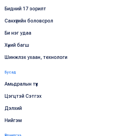
Бидний 17 зорилт
Санхүүгийн боловсрол
Би нэг удаа
Хүний багш
Шинжлэх ухаан, технологи
Бусад
Амьдралын түүх
Цэгцтэй Сэтгэх
Дэлхий
Нийгэм
Үйлчилгээ