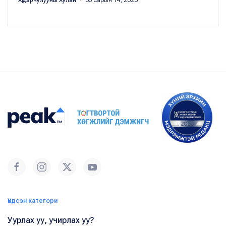
Үндсэн категори
Уурлах уу, учирлах уу?