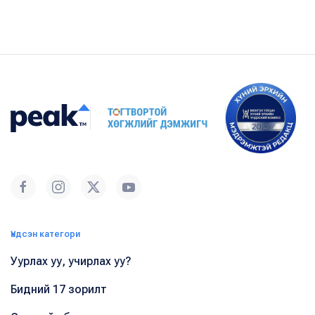
Үндсэн категори
Уурлах уу, учирлах уу?
Бидний 17 зорилт