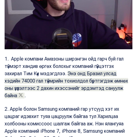
1. Apple компани Амазоны ширэнгэн ойд гарч буй гал
түймэрт хандив өргөх болохыг компаний гүйцэтгэх
захирал Тим Күүк мэдэгдлээ.
Энэ онд Бразил улсад
хэдийн 74000 гал түймрийн тохиолдол бүртгэгдэж өмнөх
оны үзүүлэлтээс 2 дахин ихэссэнийг эрдэмтэд сануулж
байна
.
2. Apple болон Samsung компаний гар утсууд хэт их
цацраг идэвхит туяа цацруулж байгаа тул Харилцаа
холбооны комиссоос шалгаж байгаа аж. Нэн ялангуяа
Apple компаний iPhone 7, iPhone 8, Samsung компаний