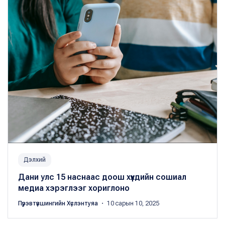
Дэлхий
Дани улс 15 наснаас доош хүүхдийн сошиал
медиа хэрэглээг хориглоно
Пүрэвтүвшингийн Хүслэнтуяа
・ 10 сарын 10, 2025