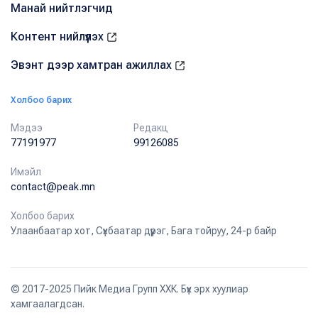
Манай нийтлэгчид
Контент нийлүүлэх
Эвэнт дээр хамтран ажиллах
Холбоо барих
Мэдээ
Редакц
77191977
99126085
Имэйл
contact@peak.mn
Холбоо барих
Улаанбаатар хот, Сүхбаатар дүүрэг, Бага тойруу, 24-р байр
© 2017-2025 Пийк Медиа Групп ХХК. Бүх эрх хуулиар
хамгаалагдсан.