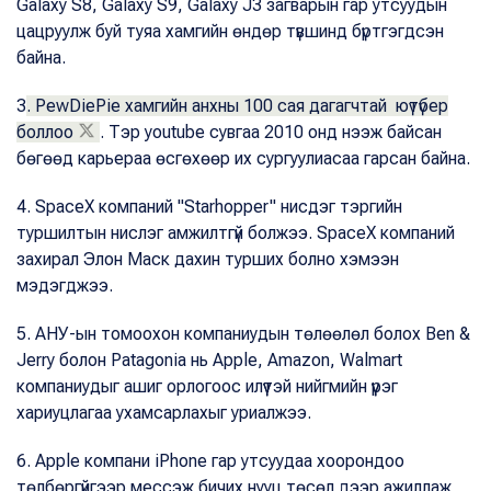
Galaxy S8, Galaxy S9, Galaxy J3 загварын гар утсуудын
цацруулж буй туяа хамгийн өндөр түвшинд бүртгэгдсэн
байна.
3
. PewDiePie хамгийн анхны 100 сая дагагчтай юүтүбер
боллоо
. Тэр youtube сувгаа 2010 онд нээж байсан
бөгөөд карьераа өсгөхөөр их сургуулиасаа гарсан байна.
4. SpaceX компаний "Starhopper" нисдэг тэргийн
туршилтын нислэг амжилтгүй болжээ. SpaceX компаний
захирал Элон Маск дахин турших болно хэмээн
мэдэгджээ.
5. АНУ-ын томоохон компаниудын төлөөлөл болох Ben &
Jerry болон Patagonia нь Apple, Amazon, Walmart
компаниудыг ашиг орлогоос илүүтэй нийгмийн үүрэг
хариуцлагаа ухамсарлахыг уриалжээ.
6. Аpple компани iPhone гар утсуудаа хоорондоо
төлбөргүйгээр мессэж бичих нууц төсөл дээр ажиллаж