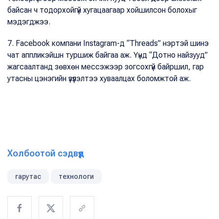
байсан ч тодорхойгүй хугацаагаар хойшилсон болохыг
мэдэгджээ.
7. Facebook компани Instagram-д “Threads” нэртэй шинэ
чат аппликэйшн туршиж байгаа аж. Үүнд “Дотно найзууд”
жагсаалтанд зөвхөн мессэжээр зогсохгүй байршил, гар
утасны цэнэгийн үзүүлэлтээ хуваалцах боломжтой аж.
Холбоотой сэдвүүд
гарутас
технологи