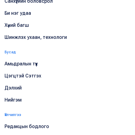
Санхүүгийн боловсрол
Би нэг удаа
Хүний багш
Шинжлэх ухаан, технологи
Бусад
Амьдралын түүх
Цэгцтэй Сэтгэх
Дэлхий
Нийгэм
Үйлчилгээ
Редакцын бодлого