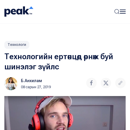
Технологи
Технологийн ертөнцөд өрнөж буй
шинэлэг зүйлс
Б.Анхилам
08 сарын 27, 2019