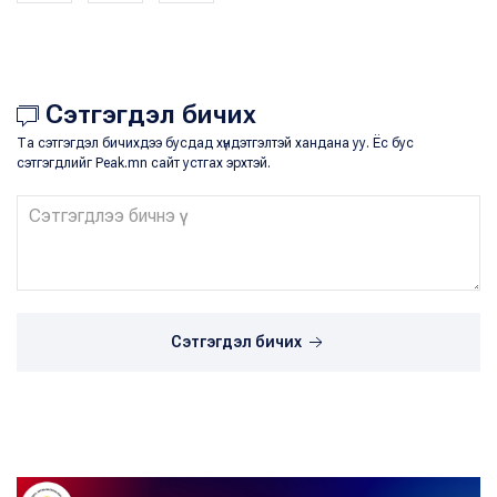
Сэтгэгдэл бичих
Та сэтгэгдэл бичихдээ бусдад хүндэтгэлтэй хандана уу. Ёс бус
сэтгэгдлийг Peak.mn сайт устгах эрхтэй.
Сэтгэгдэл бичих