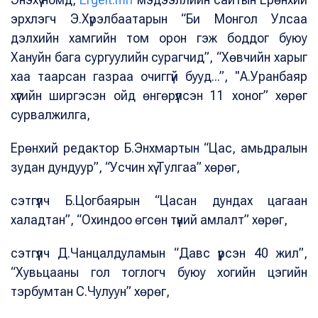
эрхлэгч Э.Хүрэлбаатарын “Би Монгол Улсаа
дэлхийн хамгийн том орон гэж боддог буюу
Хануйн бага сургуулийн сурагчид”, “Хөвчийн харыг
хаа таарсан газраа очиггүй бууд...”, "А.Уранбаяр
хүүгийн ширгэсэн ойд өнгөрүүлсэн 11 хоног” хөрөг
сурвалжилга,
Ерөнхий редактор Б.Энхмартын “Цас, амьдралын
зудан дундуур”, “Усчин хүү Тулгаа” хөрөг,
сэтгүүлч Б.Цогбаярын “Цасан дундах цагаан
халадтан”, “Охиндоо өгсөн түүний амлалт” хөрөг,
сэтгүүлч Д.Чанцалдуламын “Давс үүрсэн 40 жил”,
“Хувьцааны гол тоглогч буюу хогийн цэгийн
тэрбумтан С.Чулуун” хөрөг,