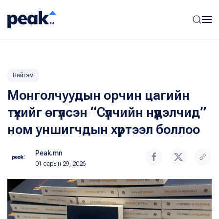
Нийгэм
Монголчуудын орчин цагийн
түүхийг өгүүлсэн “Сүүлчийн нүүдэлчид”
ном уншигчдын хүртээл боллоо
Peak.mn
01 сарын 29, 2026