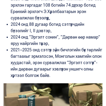
эрхлэн гаргадаг 108 ботийн 74 дүгээр ботид
Ерөнхий эрхлэгч Э.Хүрэлбаатарын эрэн
сурвалжлах бүтээлүүд,
2024 онд 88 дугаар ботид сэтгүүлчдийн
бүтээлийг I, II дэвтэр,
2024 онд “Эргэлт сонин”, “Дөрвөн өөр намар”
яруу найргийн түүвэр,
2021–2025 онд сэтгүүл зүйн бичлэгийн бүх төрлийг
багтаахыг эрмэлзсэн, Монголын хамгийн олон
хуудастай, эрэн сурвалжлах “Эргэлт сэтгүүл”-
ийн дөрвөн дугаарыг хэвлүүлэн уншигч олны
хүртээл болгож байв.