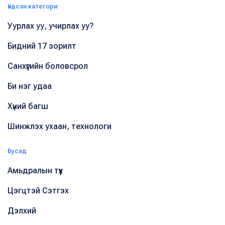
Үндсэн категори
Уурлах уу, учирлах уу?
Бидний 17 зорилт
Санхүүгийн боловсрол
Би нэг удаа
Хүний багш
Шинжлэх ухаан, технологи
Бусад
Амьдралын түүх
Цэгцтэй Сэтгэх
Дэлхий