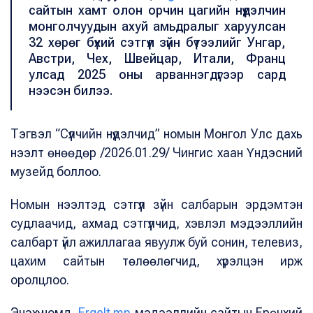
сайтын хамт олон орчин цагийн нүүдэлчин
монголчуудын ахуй амьдралыг харуулсан
32 хөрөг бүхий сэтгүүл зүйн бүтээлийг Унгар,
Австри, Чех, Швейцар, Итали, Франц
улсад 2025 оны арваннэгдүгээр сард
нээсэн билээ.
Тэгвэл “Сүүлчийн нүүдэлчид” номын Монгол Улс дахь
нээлт өнөөдөр /2026.01.29/ Чингис хаан Үндэсний
музейд боллоо.
Номын нээлтэд сэтгүүл зүйн салбарын эрдэмтэн
судлаачид, ахмад сэтгүүлчид, хэвлэл мэдээллийн
салбарт үйл ажиллагаа явуулж буй сонин, телевиз,
цахим сайтын төлөөлөгчид, хүрэлцэн ирж
оролцлоо.
Энэхүү номд,
Ergelt.mn
мэдээллийн сайтын Ерөнхий