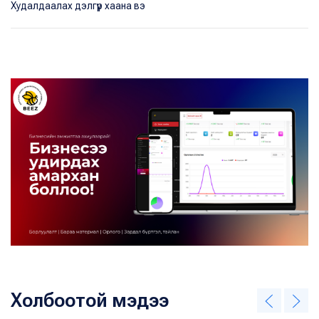
Худалдаалах дэлгүүр хаана вэ
Холбоотой мэдээ