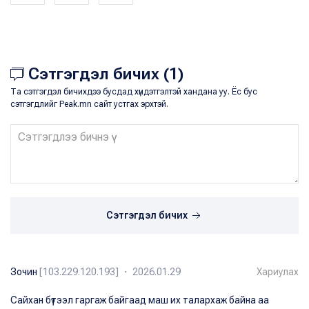
Сэтгэгдэл бичих (1)
Та сэтгэгдэл бичихдээ бусдад хүндэтгэлтэй хандана уу. Ёс бус
сэтгэгдлийг Peak.mn сайт устгах эрхтэй.
Сэтгэгдэл бичих
Зочин
[103.229.120.193] ・ 2026.01.29
Хариулах
Сайхан бүтээл гаргаж байгаад маш их талархаж байна аа