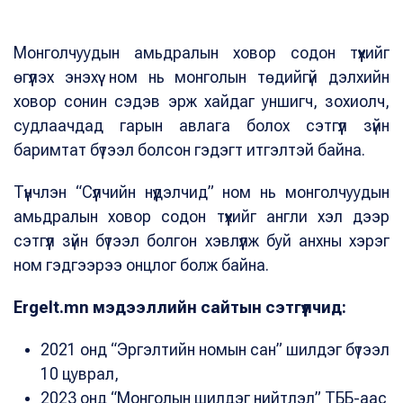
Монголчуудын амьдралын ховор содон түүхийг
өгүүлэх энэхүү ном нь монголын төдийгүй дэлхийн
ховор сонин сэдэв эрж хайдаг уншигч, зохиолч,
судлаачдад гарын авлага болох сэтгүүл зүйн
баримтат бүтээл болсон гэдэгт итгэлтэй байна.
Түүнчлэн “Сүүлчийн нүүдэлчид” ном нь монголчуудын
амьдралын ховор содон түүхийг англи хэл дээр
сэтгүүл зүйн бүтээл болгон хэвлүүлж буй анхны хэрэг
ном гэдгээрээ онцлог болж байна.
Ergelt.mn мэдээллийн сайтын сэтгүүлчид:
2021 онд “Эргэлтийн номын сан” шилдэг бүтээл
10 цуврал,
2023 онд “Монголын шилдэг нийтлэл” ТББ-аас