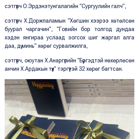
сэтгүүлч О.Эрдэнэтунгалагийн “Сургуулийн галч”,
сэтгүүлч Х.Доржпаламын “Хөгшин хээрээ хөтөлсөн
буурал чаргачин”, "Говийн бор толгод дундаа
хэдэн янгираа услаад зогсох шиг жаргал алга
даа, дүү минь” хөрөг сурвалжилга,
сэтгүүлч, оюутан Х.Анаргүлийн “Бүргэдтэй нөхөрлөсөн
анчин Х.Ардакын түүх” тэргүүтэй 32 хөрөг багтсан.