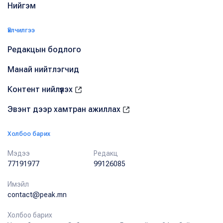
Нийгэм
Үйлчилгээ
Редакцын бодлого
Манай нийтлэгчид
Контент нийлүүлэх
Эвэнт дээр хамтран ажиллах
Холбоо барих
Мэдээ
Редакц
77191977
99126085
Имэйл
contact@peak.mn
Холбоо барих