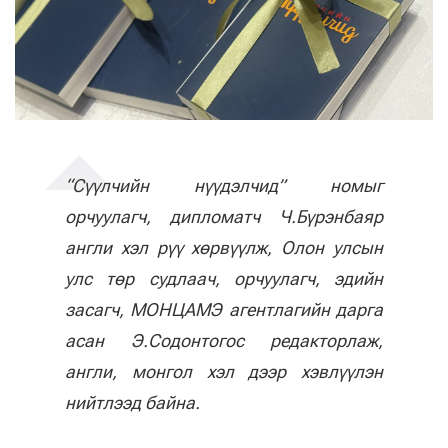
“Сүүлчийн нүүдэлчид” номыг
орчуулагч, дипломатч Ч.Бүрэнбаяр
англи хэл рүү хөрвүүлж, Олон улсын
улс төр судлаач, орчуулагч, эдийн
засагч, МОНЦАМЭ агентлагийн дарга
асан Э.Содонтогос редакторлаж,
англи, монгол хэл дээр хэвлүүлэн
нийтлээд байна.