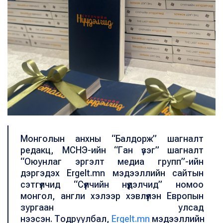
Монголын анхны “Балдорж” шагналт
редакц, МСНЭ-ийн “Ган үзэг” шагналт
“Оюунлаг эргэлт медиа групп”-ийн
дэргэдэх Ergelt.mn мэдээллийн сайтын
сэтгүүлчид “Сүүлчийн нүүдэлчид” номоо
монгол, англи хэлээр хэвлүүлэн Европын
зургаан улсад
нээсэн.
Тодруулбал,
Ergelt.mn
мэдээллийн