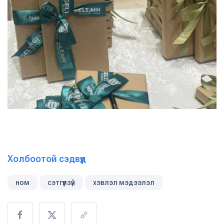
Холбоотой сэдвүүд
ном
сэтгүүлзүй
хэвлэл мэдээлэл