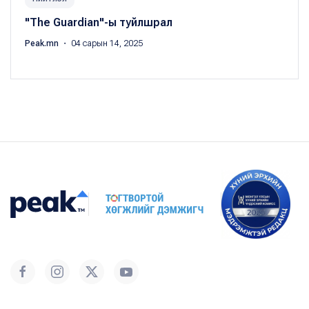
"The Guardian"-ы туйлшрал
Peak.mn
・ 04 сарын 14, 2025