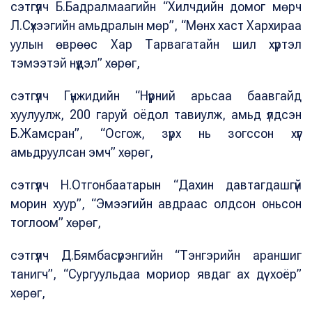
сэтгүүлч Б.Бадралмаагийн “Хилчдийн домог мөрч
Л.Сүхээгийн амьдралын мөр”, “Мөнх хаст Хархираа
уулын өврөөс Хар Тарвагатайн шил хүртэл
тэмээтэй нүүдэл” хөрөг,
сэтгүүлч Гүнжидийн “Нүүрний арьсаа баавгайд
хуулуулж, 200 гаруй оёдол тавиулж, амьд үлдсэн
Б.Жамсран”, “Осгож, зүрх нь зогссон хүүг
амьдруулсан эмч” хөрөг,
сэтгүүлч Н.Отгонбаатарын “Дахин давтагдашгүй
морин хуур”, “Эмээгийн авдраас олдсон оньсон
тоглоом” хөрөг,
сэтгүүлч Д.Бямбасүрэнгийн “Тэнгэрийн араншиг
танигч”, “Сургуульдаа мориор явдаг ах дүү хоёр”
хөрөг,