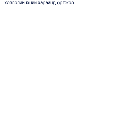
хэвлэлийнхний хараанд өртжээ.