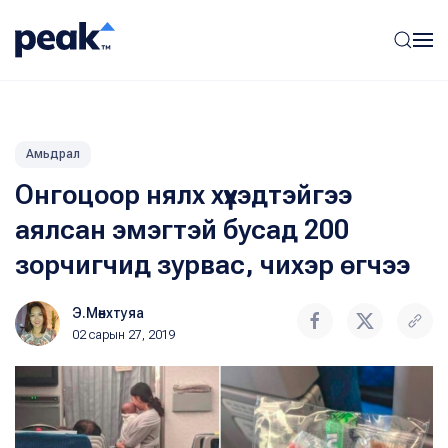
Амьдрал
Онгоцоор нялх хүүхэдтэйгээ
аялсан эмэгтэй бусад 200
зорчигчид зурвас, чихэр өгчээ
Э.Мөнхтуяа
02 сарын 27, 2019