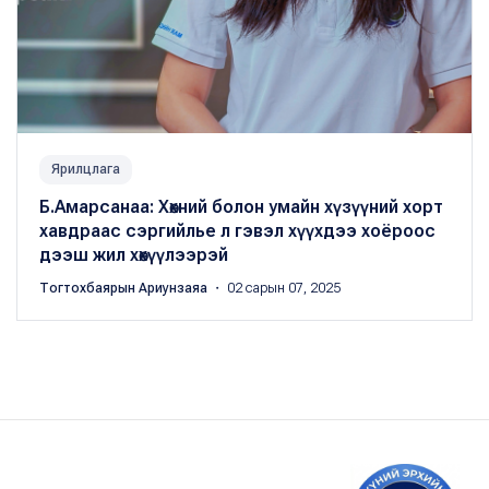
Ярилцлага
Б.Амарсанаа: Хөхний болон умайн хүзүүний хорт
хавдраас сэргийлье л гэвэл хүүхдээ хоёроос
дээш жил хөхүүлээрэй
Тогтохбаярын Ариунзаяа
・ 02 сарын 07, 2025