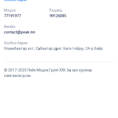
Мэдээ
Редакц
77191977
99126085
Имэйл
contact@peak.mn
Холбоо барих
Улаанбаатар хот, Сүхбаатар дүүрэг, Бага тойруу, 24-р байр
© 2017-2025 Пийк Медиа Групп ХХК. Бүх эрх хуулиар
хамгаалагдсан.