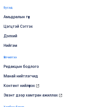
Бусад
Амьдралын түүх
Цэгцтэй Сэтгэх
Дэлхий
Нийгэм
Үйлчилгээ
Редакцын бодлого
Манай нийтлэгчид
Контент нийлүүлэх
Эвэнт дээр хамтран ажиллах
Холбоо барих