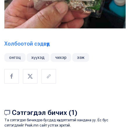
Холбоотой сэдвүүд
онгоц
хүүхэд
чихэр
ээж
Сэтгэгдэл бичих (1)
Та сэтгэгдэл бичихдээ бусдад хүндэтгэлтэй хандана уу. Ёс бус
сэтгэгдлийг Peak.mn сайт устгах эрхтэй.