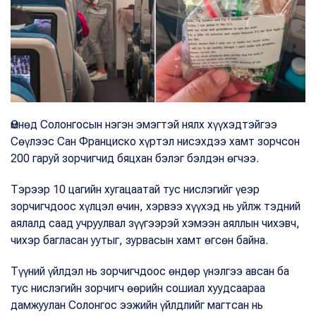
Өмнөд Солонгосын нэгэн эмэгтэй нялх хүүхэдтэйгээ
Сөүлээс Сан Франциско хүртэл нисэхдээ хамт зорчсон
200 гаруй зорчигчид бяцхан бэлэг бэлдэн өгчээ.
Тэрээр 10 цагийн хугацаатай тус нислэгийг үеэр
зорчигчдоос хүлцэл өчин, хэрвээ хүүхэд нь уйлж тэдний
аялалд саад учруулвал зүүгээрэй хэмээн аяллын чихэвч,
чихэр багласан уутыг, зурвасын хамт өгсөн байна.
Түүний үйлдэл нь зорчигчдоос өндөр үнэлгээ авсан ба
тус нислэгийн зорчигч өөрийн сошиал хуудсаараа
дамжуулан Солонгос ээжийн үйлдлийг магтсан нь