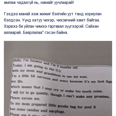
амлаж чадахгүй нь, намайг уучлаарай!
Гэхдээ манай ээж жижиг бэлгийн уут танд зориулан
бэлдсэн. Үүнд хатуу чихэр, чихэвчний хамт байгаа.
Хэрвээ би уйлан чимээ гаргавал зүүгээрэй. Сайхан
аялаарай. Баярлалаа” гэсэн байна.