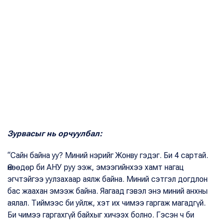
Зурвасыг нь орчуулбал:
“Сайн байна уу? Миний нэрийг Жонву гэдэг. Би 4 сартай.
Өнөөдөр би АНУ руу ээж, эмээгийнхээ хамт нагац
эгчтэйгээ уулзахаар аялж байна. Миний сэтгэл догдлон
бас жаахан эмээж байна. Яагаад гэвэл энэ миний анхны
аялал. Тиймээс би уйлж, хэт их чимээ гаргаж магадгүй.
Би чимээ гаргахгүй байхыг хичээх болно. Гэсэн ч би