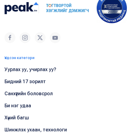
Үндсэн категори
Уурлах уу, учирлах уу?
Бидний 17 зорилт
Санхүүгийн боловсрол
Би нэг удаа
Хүний багш
Шинжлэх ухаан, технологи