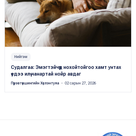
Нийгэм
Судалгаа: Эмэгтэйчүүд нохойтойгоо хамт унтах
үедээ илүү чанартай нойр авдаг
Пүрэвтүвшингийн Хүслэнтуяа
・ 02 сарын 27, 2026