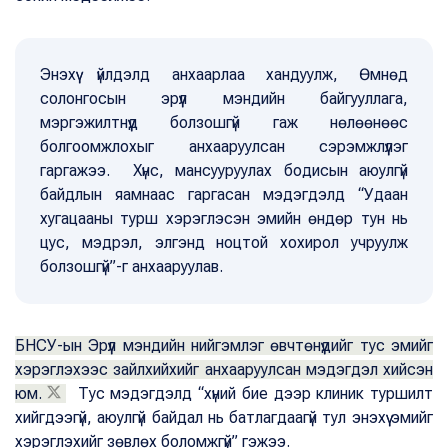
Энэхүү үйлдэлд анхаарлаа хандуулж, Өмнөд
солонгосын эрүүл мэндийн байгууллага,
мэргэжилтнүүд болзошгүй гаж нөлөөнөөс
болгоомжлохыг анхааруулсан сэрэмжлүүлэг
гаргажээ. Хүнс, мансууруулах бодисын аюулгүй
байдлын яамнаас гаргасан мэдэгдэлд “Удаан
хугацааны турш хэрэглэсэн эмийн өндөр тун нь
цус, мэдрэл, элгэнд ноцтой хохирол учруулж
болзошгүй”-г анхааруулав.
БНСУ-ын Эрүүл мэндийн нийгэмлэг өвчтөнүүдийг тус эмийг
хэрэглэхээс зайлхийхийг анхааруулсан мэдэгдэл хийсэн
юм.
Тус мэдэгдэлд “хүний бие дээр клиник туршилт
хийгдээгүй, аюулгүй байдал нь батлагдаагүй тул энэхүү эмийг
хэрэглэхийг зөвлөх боломжгүй” гэжээ.