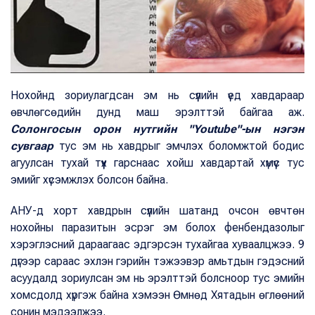
Нохойнд зориулагдсан эм нь сүүлийн үед хавдараар
өвчлөгсөдийн дунд маш эрэлттэй байгаа аж.
Солонгосын орон нутгийн "Youtube"-ын нэгэн
сувгаар
тус эм нь хавдрыг эмчлэх боломжтой бодис
агуулсан тухай түүх гарснаас хойш хавдартай хүмүүс тус
эмийг хүсэмжлэх болсон байна.
АНУ-д хорт хавдрын сүүлийн шатанд очсон өвчтөн
нохойны паразитын эсрэг эм болох фенбендазолыг
хэрэглэсний дараагаас эдгэрсэн тухайгаа хуваалцжээ. 9
дүгээр сараас эхлэн гэрийн тэжээвэр амьтдын гэдэсний
асуудалд зориулсан эм нь эрэлттэй болсноор тус эмийн
хомсдолд хүргэж байна хэмээн Өмнөд Хятадын өглөөний
сонин мэдээлжээ.