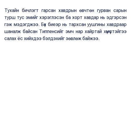
Тухайн бичлэгт гарсан хавдрын өвчтөн гурван сарын
турш тус эмийг хэрэглэсэн ба хорт хавдар нь эдгэрсэн
гэж мэдэгджээ. Бүх биеэр нь тархсан уушгины хавдраар
шаналж байсан Типпенсийг эмч нар хайртай хүмүүстэйгээ
салах ёс хийхдээ бэлдэхийг зөвлөж байжээ.