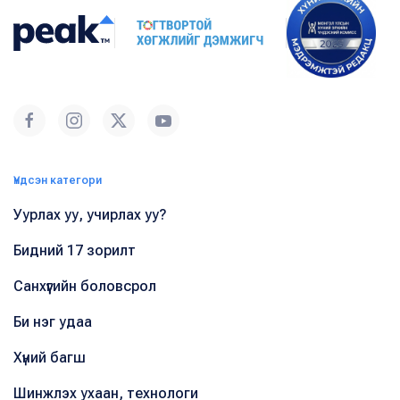
Үндсэн категори
Уурлах уу, учирлах уу?
Бидний 17 зорилт
Санхүүгийн боловсрол
Би нэг удаа
Хүний багш
Шинжлэх ухаан, технологи