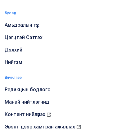
Бусад
Амьдралын түүх
Цэгцтэй Сэтгэх
Дэлхий
Нийгэм
Үйлчилгээ
Редакцын бодлого
Манай нийтлэгчид
Контент нийлүүлэх
Эвэнт дээр хамтран ажиллах