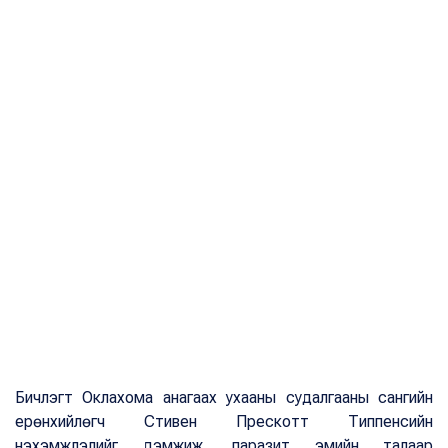
Бичлэгт Оклахома анагаах ухааны судалгааны сангийн
ерөнхийлөгч Стивен Прескотт Типпенсийн
нэхэмжлэлийг дэмжиж, паразит эмийн талаар