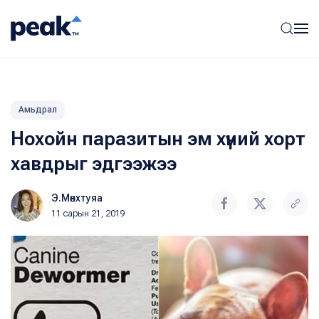
Амьдрал
Нохойн паразитын эм хүний хорт
хавдрыг эдгээжээ
Э.Мөнхтуяа
11 сарын 21, 2019