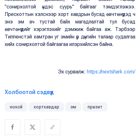
"сонирхолтой үндэс суурь" байгааг тэмдэглэжээ.
Прескоттын хэлснээр хорт хавдрын бусад өвчтөнүүдэд ч
энэ эм ач тустай байх магадлалтай тул бусад
өвчтөнүүдийг хэрэглэхийг дэмжиж байгаа аж. Тэрбээр
Типпенстэй хамтран уг эмийн үр дүнгийн талаар судалгаа
хийх сонирхолтой байгаагаа илэрхийлсэн байна.
Эх сурвалж:
https://nextshark.com/
Холбоотой сэдвүүд
нохой
хортхавдар
эм
празит