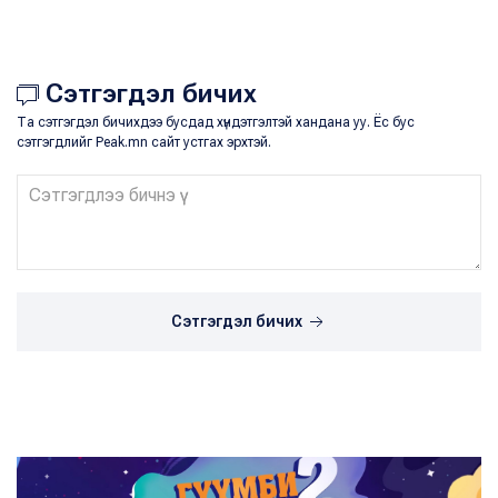
Сэтгэгдэл бичих
Та сэтгэгдэл бичихдээ бусдад хүндэтгэлтэй хандана уу. Ёс бус
сэтгэгдлийг Peak.mn сайт устгах эрхтэй.
Сэтгэгдэл бичих