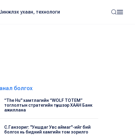
Шинжлэх ухаан, технологи
анал болгох
“The Hu" хамтлагийн “WOLF TOTEM”
тоглолтын стратегийн түншээр ХААН Банк
ажиллана
С.Ганзориг: "Уншдаг Увс аймаг"-ийг бий
болгох нь бидний хамгийн том зорилго