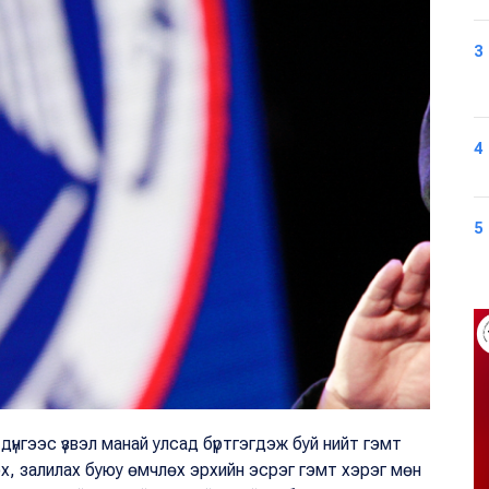
3
4
5
үнгээс үзвэл манай улсад бүртгэгдэж буй нийт гэмт
эх, залилах буюу өмчлөх эрхийн эсрэг гэмт хэрэг мөн