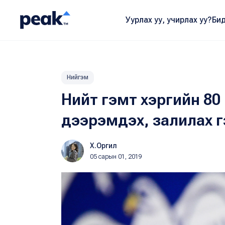
Уурлах уу, учирлах уу?
Бид
Нийгэм
Нийт гэмт хэргийн 80 
дээрэмдэх, залилах г
Х.Оргил
05 сарын 01, 2019