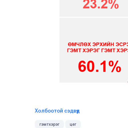
Холбоотой сэдвүүд
гэмтхэрэг
цег