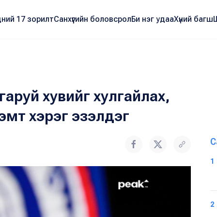
ний 17 зорилт
Санхүүгийн боловсрол
Би нэг удаа
Хүний багш
гаруй хувийг хулгайлах,
эмт хэрэг эзэлдэг
С
1
2