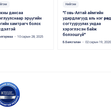
йгэм
Нийгэм
нкны дансаа
"Говь-Алтай аймгийн
иглуулснаар эрүүгийн
удирдлагууд аль нэг өрөөндө
гийн хамтрагч болох
согтууруулах ундаа
сдэлтэй
хэрэглэсэн байж
болзошгүй"
элгэрмаа
・ 10 сарын 28, 2025
Б.Баясгалан
・ 02 сарын 19, 2020