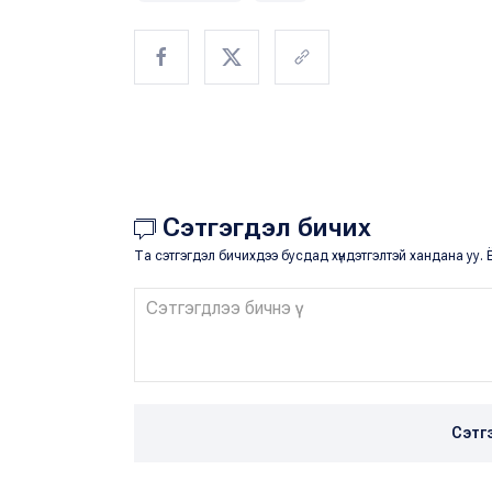
Сэтгэгдэл бичих
Та сэтгэгдэл бичихдээ бусдад хүндэтгэлтэй хандана уу. Ё
Сэтг