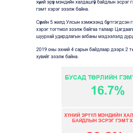
хүний эрүүл мэндийн халдашгүй байдлын эсрэг г
гэмт хэрэг эзэлж байна.
Сүүлийн 5 жилд Улсын хэмжээнд бүртгэгдсэн 
хэрэг тогтмол эзэлж байгаа талаар Цагдааг
шуурхай удирдлагын албаны мэдээлэлд ду
2019 оны эхний 4 сарын байдлаар дээрх 2 тө
хувийг эзэлж байна.