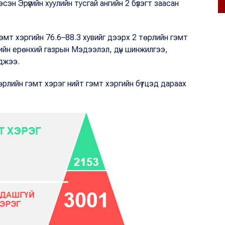
эсэн Эрүүгийн хуулийн тусгай ангийн 2 бүлэгт заасан
гэмт хэргийн 76.6–88.3 хувийг дээрх 2 төрлийн гэмт
ийн ерөнхий газрын Мэдээлэл, дүн шинжилгээ,
рджээ.
рлийн гэмт хэрэг нийт гэмт хэргийн бүтцэд дараах