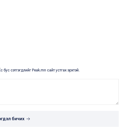
с бус сэтгэгдлийг Peak.mn сайт устгах эрхтэй.
эгдэл бичих