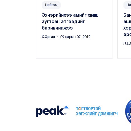
Нийгэм
Ни
Эхнэрийнхээ амийг хөнөөгөөд
Ба
зугтсан этгээдийг
аш
баривчилжээ
хэр
эр
Х.Оргил
・ 09 сарын 07, 2019
Л.Д