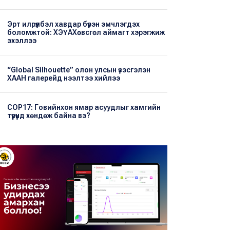
Эрт илрүүлбэл хавдар бүрэн эмчлэгдэх
боломжтой: ХЭҮА​Хөвсгөл аймагт хэрэгжиж
эхэллээ
“Global Silhouette” олон улсын үзэсгэлэн
ХААН галерейд нээлтээ хийлээ
COP17: Говийнхон ямар асуудлыг хамгийн
түрүүнд хөндөж байна вэ?