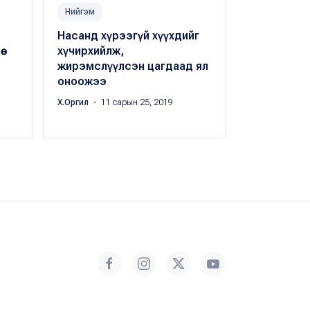
Нийгэм
Нийгэм
Насанд хүрээгүй хүүхдийг
Бурхан, хөө
ө
хүчирхийлж,
зэргийг ху
жирэмслүүлсэн цагдаад ял
этгээдийг
оноожээ
Б.Баясгалан
・
Х.Оргил
・ 11 сарын 25, 2019