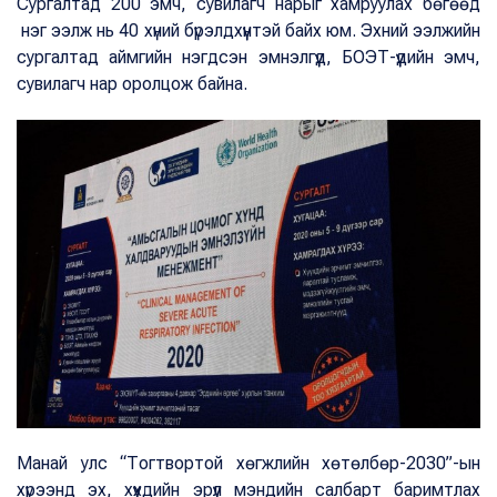
Сургалтад 200 эмч, сувилагч нарыг хамруулах бөгөөд
нэг ээлж нь 40 хүний бүрэлдхүүнтэй байх юм. Эхний ээлжийн
сургалтад аймгийн нэгдсэн эмнэлгүүд, БОЭТ-үүдийн эмч,
сувилагч нар оролцож байна.
Манай улс “Тогтвортой хөгжлийн хөтөлбөр-2030”-ын
хүрээнд эх, хүүхдийн эрүүл мэндийн салбарт баримтлах