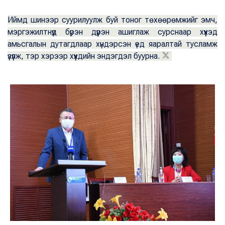
Иймд шинээр суурилуулж буй тоног төхөөрөмжийг эмч,
мэргэжилтнүүд бүрэн дүүрэн ашиглаж сурснаар хүүхэд
амьсгалын дутагдлаар хүндэрсэн үед яаралтай тусламж
үзүүлж, тэр хэрээр хүүхдийн эндэгдэл буурна.