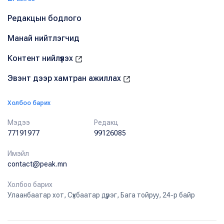
Редакцын бодлого
Манай нийтлэгчид
Контент нийлүүлэх
Эвэнт дээр хамтран ажиллах
Холбоо барих
Мэдээ
Редакц
77191977
99126085
Имэйл
contact@peak.mn
Холбоо барих
Улаанбаатар хот, Сүхбаатар дүүрэг, Бага тойруу, 24-р байр