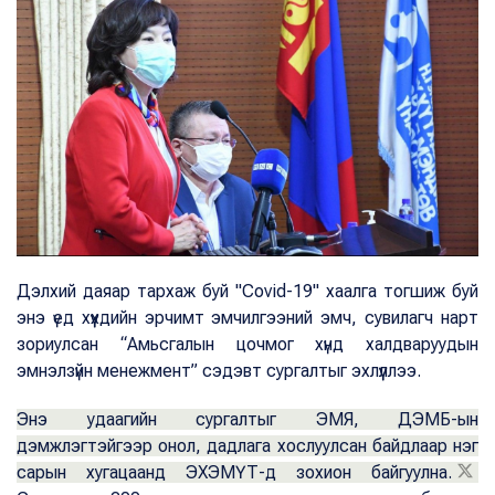
Дэлхий даяар тархаж буй "Сovid-19" хаалга тогшиж буй
энэ үед хүүхдийн эрчимт эмчилгээний эмч, сувилагч нарт
зориулсан “Амьсгалын цочмог хүнд халдваруудын
эмнэлзүйн менежмент” сэдэвт сургалтыг эхлүүллээ.
Энэ удаагийн сургалтыг ЭМЯ, ДЭМБ-ын
дэмжлэгтэйгээр онол, дадлага хослуулсан байдлаар нэг
сарын хугацаанд ЭХЭМҮТ-д зохион байгуулна.