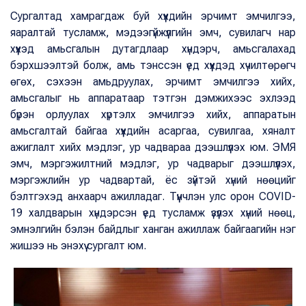
Сургалтад хамрагдаж буй хүүхдийн эрчимт эмчилгээ,
яаралтай тусламж, мэдээгүйжүүлгийн эмч, сувилагч нар
хүүхэд амьсгалын дутагдлаар хүндэрч, амьсгалахад
бэрхшээлтэй болж, амь тэнссэн үед хүүхдэд хүчилтөрөгч
өгөх, сэхээн амьдруулах, эрчимт эмчилгээ хийх,
амьсгалыг нь аппаратаар тэтгэн дэмжихээс эхлээд
бүрэн орлуулах хүртэлх эмчилгээ хийх, аппаратын
амьсгалтай байгаа хүүхдийн асаргаа, сувилгаа, хяналт
ажиглалт хийх мэдлэг, ур чадвараа дээшлүүлэх юм. ЭМЯ
эмч, мэргэжилтний мэдлэг, ур чадварыг дээшлүүлэх,
мэргэжлийн ур чадвартай, ёс зүйтэй хүний нөөцийг
бэлтгэхэд анхаарч ажилладаг. Түүнчлэн улс орон СOVID-
19 халдварын хүндэрсэн үед тусламж үзүүлэх хүний нөөц,
эмнэлгийн бэлэн байдлыг ханган ажиллаж байгаагийн нэг
жишээ нь энэхүү сургалт юм.