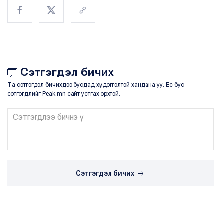
Сэтгэгдэл бичих
Та сэтгэгдэл бичихдээ бусдад хүндэтгэлтэй хандана уу. Ёс бус
сэтгэгдлийг Peak.mn сайт устгах эрхтэй.
Сэтгэгдэл бичих