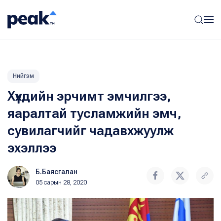
Нийгэм
Хүүхдийн эрчимт эмчилгээ,
яаралтай тусламжийн эмч,
сувилагчийг чадавхжуулж
эхэллээ
Б.Баясгалан
05 сарын 28, 2020