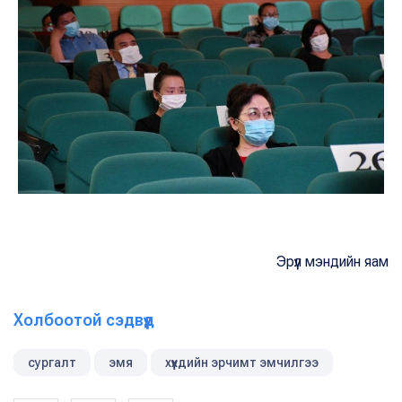
Эрүүл мэндийн яам
Холбоотой сэдвүүд
сургалт
эмя
хүүхдийн эрчимт эмчилгээ