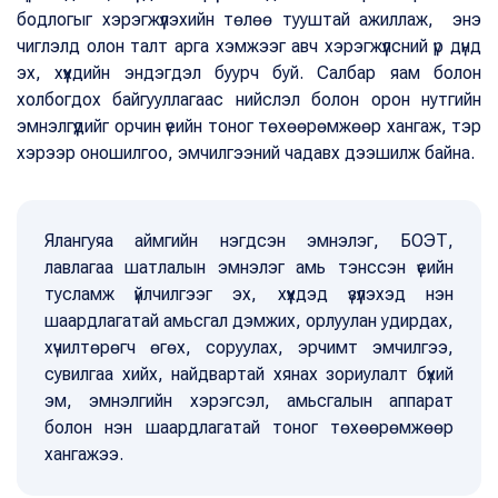
бодлогыг хэрэгжүүлэхийн төлөө тууштай ажиллаж, энэ
чиглэлд олон талт арга хэмжээг авч хэрэгжүүлсний үр дүнд
эх, хүүхдийн эндэгдэл буурч буй. Салбар яам болон
холбогдох байгууллагаас нийслэл болон орон нутгийн
эмнэлгүүдийг орчин үеийн тоног төхөөрөмжөөр хангаж, тэр
хэрээр оношилгоо, эмчилгээний чадавх дээшилж байна.
Ялангуяа аймгийн нэгдсэн эмнэлэг, БОЭТ,
лавлагаа шатлалын эмнэлэг амь тэнссэн үеийн
тусламж үйлчилгээг эх, хүүхдэд үзүүлэхэд нэн
шаардлагатай амьсгал дэмжих, орлуулан удирдах,
хүчилтөрөгч өгөх, соруулах, эрчимт эмчилгээ,
сувилгаа хийх, найдвартай хянах зориулалт бүхий
эм, эмнэлгийн хэрэгсэл, амьсгалын аппарат
болон нэн шаардлагатай тоног төхөөрөмжөөр
хангажээ.