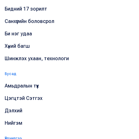
Бидний 17 зорилт
Санхүүгийн боловсрол
Би нэг удаа
Хүний багш
Шинжлэх ухаан, технологи
Бусад
Амьдралын түүх
Цэгцтэй Сэтгэх
Дэлхий
Нийгэм
Үйлчилгээ