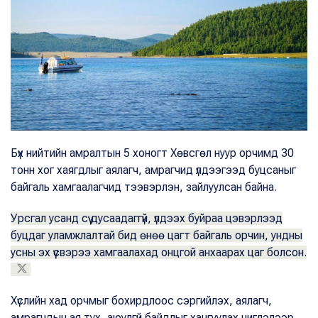
Бүх нийтийн амралтын 5 хоногт Хөвсгөл нуур орчимд 30
тонн хог хаягдлыг аялагч, амрагчид үлдээгээд буцсаныг
байгаль хамгаалагчид тээвэрлэн, зайлуулсан байна.
Урсгал усанд сүү дусаадаггүй, үлдээх буйраа цэвэрлээд
буцдаг уламжлалтай бид өнөө цагт байгаль орчин, ундны
усны эх үүсвэрээ хамгаалахад онцгой анхаарах цаг болсон.
Хүслийн хад орчмыг бохирдлоос сэргийлэх, аялагч,
амрагчдын ая тух, аюулгүй байдлыг хангуулах чиглэлээр