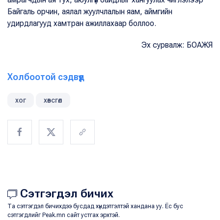
Байгаль орчин, аялал жуулчлалын яам, аймгийн
удирдлагууд хамтран ажиллахаар боллоо.
Эх сурвалж: БОАЖЯ
Холбоотой сэдвүүд
хог
хөвсгөл
Сэтгэгдэл бичих
Та сэтгэгдэл бичихдээ бусдад хүндэтгэлтэй хандана уу. Ёс бус
сэтгэгдлийг Peak.mn сайт устгах эрхтэй.