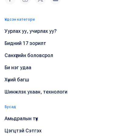
Үндсэн категори
Уурлах уу, учирлах уу?
Бидний 17 зорилт
Санхүүгийн боловсрол
Би нэг удаа
Хүний багш
Шинжлэх ухаан, технологи
Бусад
Амьдралын түүх
Цэгцтэй Сэтгэх