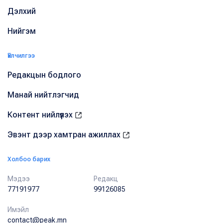
Дэлхий
Нийгэм
Үйлчилгээ
Редакцын бодлого
Манай нийтлэгчид
Контент нийлүүлэх
Эвэнт дээр хамтран ажиллах
Холбоо барих
Мэдээ
Редакц
77191977
99126085
Имэйл
contact@peak.mn