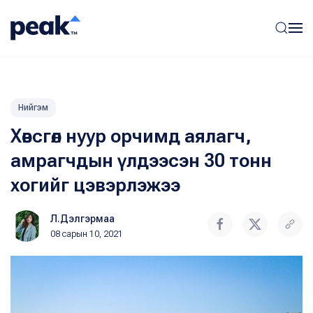
Нийгэм
Хөвсгөл нуур орчимд аялагч,
амрагчдын үлдээсэн 30 тонн
хогийг цэвэрлэжээ
Л.Дэлгэрмаа
08 сарын 10, 2021