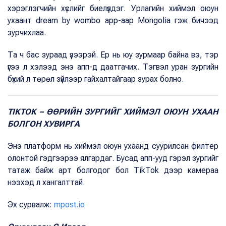
хэрэглэгчийн хүслийг биелүүлдэг. Урлагийн хиймэл оюун
ухаант dream by wombo app-аар Моngolia гэж бичээд
зурчихлаа.
Та ч бас зураад үзээрэй. Ер нь юу зурмаар байна вэ, тэр
үгээ л хэлээд энэ апп-д даатгачих. Тэгвэл уран зургийн
бүхий л төрөл зүйлээр гайхалтайгаар зурах болно.
TIKTOK – ӨӨРИЙН ЗУРГИЙГ ХИЙМЭЛ ОЮУН УХААН
БОЛГОН ХУВИРГА
Энэ платформ нь хиймэл оюун ухаанд суурилсан филтер
олонтой гэдгээрээ ялгардаг. Бусад апп-ууд гэрэл зургийг
татаж байж арт болгодог бол TikTok дээр камераа
нээхэд л хангалттай.
Эх сурвалж:
mpost.io