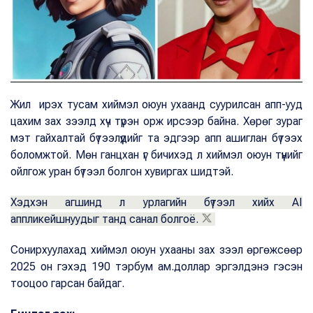
Жил ирэх тусам хиймэл оюун ухаанд суурилсан апп-ууд
цахим зах зээлд хүч түрэн орж ирсээр байна. Хөрөг зураг
мэт гайхалтай бүтээлүүдийг та эдгээр апп ашиглан бүтээх
боломжтой. Мөн ганцхан үг бичихэд л хиймэл оюун түүнийг
ойлгож уран бүтээл болгон хувиргах шидтэй.
Хэдхэн агшинд л урлагийн бүтээл хийх AI
аппликейшнуудыг танд санал болгоё.
Сонирхуулахад хиймэл оюун ухааны зах зээл өргөжсөөр
2025 он гэхэд 190 тэрбум ам.доллар эргэлдэнэ гэсэн
тооцоо гарсан байдаг.