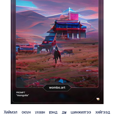
Хиймэл оюун ухаан үгэнд дүн шинжилгээ хийгээд