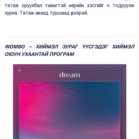
татаж оруулбал төвөгтэй нарийн хэсгийг ч тодруулж
зурна. Татаж аваад туршаад үзээрэй.
WOMBO – ХИЙМЭЛ ЗУРАГ ҮҮСГЭДЭГ ХИЙМЭЛ
ОЮУН УХААНТАЙ ПРОГРАМ