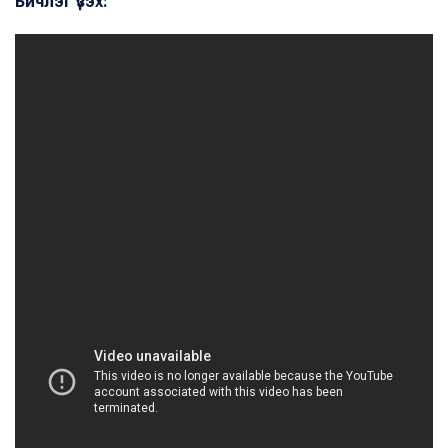
Бичлэг үзэх: