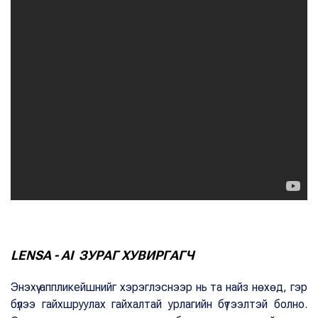
LENSA - AI ЗУРАГ ХУВИРГАГЧ
Энэхүү аппликейшнийг хэрэглэснээр нь та найз нөхөд, гэр
бүлээ гайхшруулах гайхалтай урлагийн бүтээлтэй болно.