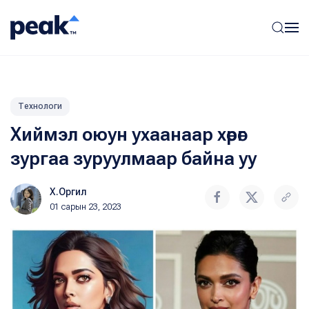
Технологи
Хиймэл оюун ухаанаар хөрөг
зургаа зуруулмаар байна уу
Х.Оргил
01 сарын 23, 2023