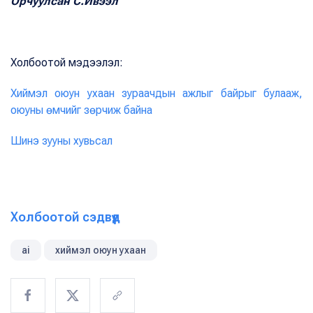
Орчуулсан С.Ивээл
Холбоотой мэдээлэл:
Хиймэл оюун ухаан зураачдын ажлыг байрыг булааж,
оюуны өмчийг зөрчиж байна
Шинэ зууны хувьсал
Холбоотой сэдвүүд
ai
хиймэл оюун ухаан