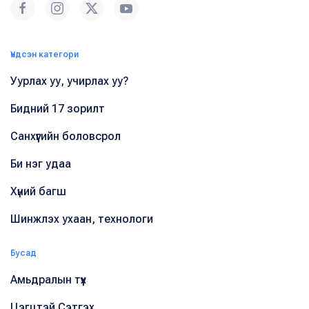
Үндсэн категори
Уурлах уу, учирлах уу?
Бидний 17 зорилт
Санхүүгийн боловсрол
Би нэг удаа
Хүний багш
Шинжлэх ухаан, технологи
Бусад
Амьдралын түүх
Цэгцтэй Сэтгэх