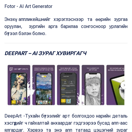
Fotor - AI Art Generator
Энэхүү аппликейшнийг хэрэглэснээр та өөрийн зургаа
оруулан, зургийн арга барилаа сонгосноор урлагийн
бүтээл бэлэн болно.
DEEPART – AI ЗУРАГ ХУВИРГАГЧ
DeepArt -Тухайн бүтээлийг арт болгохдоо нарийн деталь
хэсгүүдийг ч гайхалтай анхаардаг гэдгээрээ бусад апп-аас
ялгардаг. Хэрвээ та энэ апп татаад цэцэгний зураг