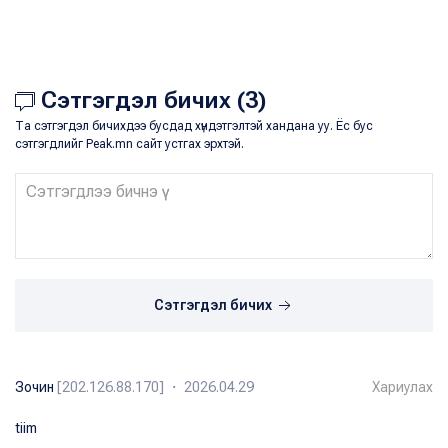
Сэтгэгдэл бичих (3)
Та сэтгэгдэл бичихдээ бусдад хүндэтгэлтэй хандана уу. Ёс бус
сэтгэгдлийг Peak.mn сайт устгах эрхтэй.
Сэтгэгдэл бичих
Зочин
[202.126.88.170] ・ 2026.04.29
Хариулах
tiim