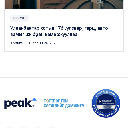
Нийгэм
Улаанбаатар хотын 176 уулзвар, гарц, авто
замыг иж бүрэн камержууллаа
Х.Уянга
・ 06 сарын 24, 2025