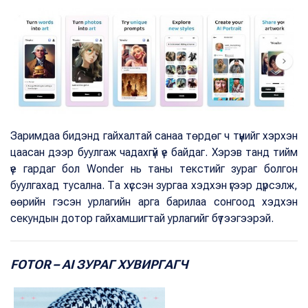
Заримдаа бидэнд гайхалтай санаа төрдөг ч түүнийг хэрхэн
цаасан дээр буулгаж чадахгүй үе байдаг. Хэрэв танд тийм
үе гардаг бол Wonder нь таны текстийг зураг болгон
буулгахад тусална. Та хүссэн зургаа хэдхэн үгээр дүрсэлж,
өөрийн гэсэн урлагийн арга барилаа сонгоод хэдхэн
секундын дотор гайхамшигтай урлагийг бүтээгээрэй.
FOTOR – AI ЗУРАГ ХУВИРГАГЧ