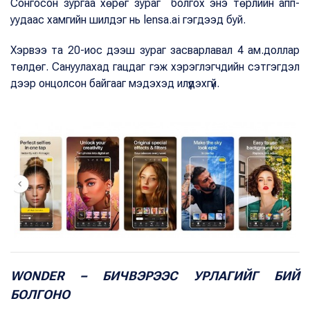
Сонгосон зургаа хөрөг зураг болгох энэ төрлийн апп-
уудаас хамгийн шилдэг нь lensa.ai гэгдээд буй.
Хэрвээ та 20-иос дээш зураг засварлавал 4 ам.доллар
төлдөг. Сануулахад гацдаг гэж хэрэглэгчдийн сэтгэгдэл
дээр онцолсон байгааг мэдэхэд илүүдэхгүй.
WONDER – БИЧВЭРЭЭС УРЛАГИЙГ БИЙ
БОЛГОНО