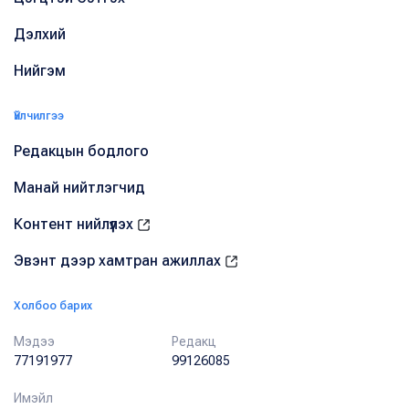
Дэлхий
Нийгэм
Үйлчилгээ
Редакцын бодлого
Манай нийтлэгчид
Контент нийлүүлэх
Эвэнт дээр хамтран ажиллах
Холбоо барих
Мэдээ
Редакц
77191977
99126085
Имэйл