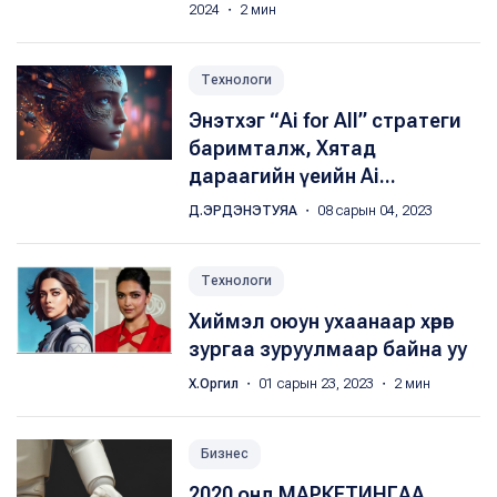
2024 ・ 2 мин
Технологи
Энэтхэг “Ai for All” стратеги
баримталж, Хятад
дараагийн үеийн Ai...
Д.ЭРДЭНЭТУЯА
・ 08 сарын 04, 2023
Технологи
Хиймэл оюун ухаанаар хөрөг
зургаа зуруулмаар байна уу
Х.Оргил
・ 01 сарын 23, 2023 ・ 2 мин
Бизнес
2020 онд МАРКЕТИНГАА