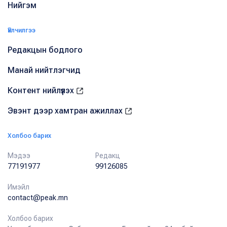
Нийгэм
Үйлчилгээ
Редакцын бодлого
Манай нийтлэгчид
Контент нийлүүлэх
Эвэнт дээр хамтран ажиллах
Холбоо барих
Мэдээ
Редакц
77191977
99126085
Имэйл
contact@peak.mn
Холбоо барих