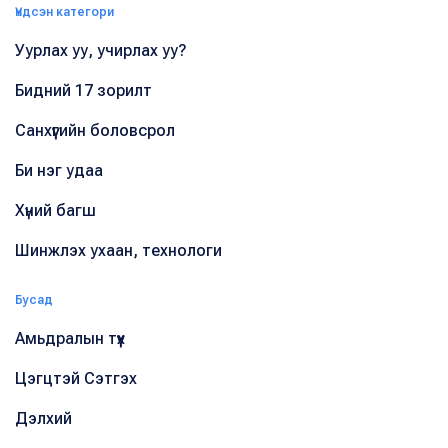
Үндсэн категори
Уурлах уу, учирлах уу?
Бидний 17 зорилт
Санхүүгийн боловсрол
Би нэг удаа
Хүний багш
Шинжлэх ухаан, технологи
Бусад
Амьдралын түүх
Цэгцтэй Сэтгэх
Дэлхий