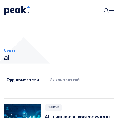
Сэдэв
ai
Сүүлд нэмэгдсэн
Их хандалттай
Дэлхий
AI-д чиглэсэн хөрөнгө оруулалт