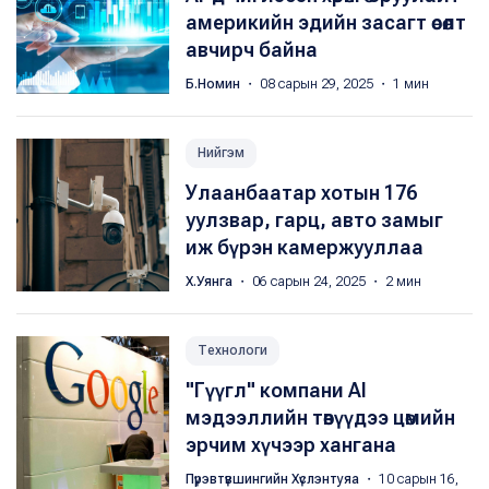
америкийн эдийн засагт өсөлт
авчирч байна
Б.Номин
・ 08 сарын 29, 2025 ・ 1 мин
Нийгэм
Улаанбаатар хотын 176
уулзвар, гарц, авто замыг
иж бүрэн камержууллаа
Х.Уянга
・ 06 сарын 24, 2025 ・ 2 мин
Технологи
"Гүүгл" компани AI
мэдээллийн төвүүдээ цөмийн
эрчим хүчээр хангана
Пүрэвтүвшингийн Хүслэнтуяа
・ 10 сарын 16,