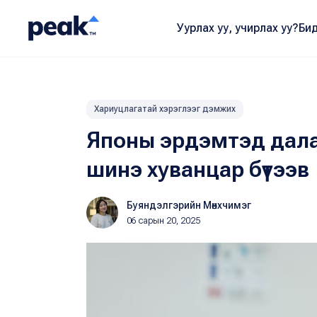
Уурлах уу, учирлах уу?
Бид
Хариуцлагатай хэрэглээг дэмжих
Японы эрдэмтэд далай
шинэ хуванцар бүтээв
Буяндэлгэрийн Мөнхчимэг
06 сарын 20, 2025