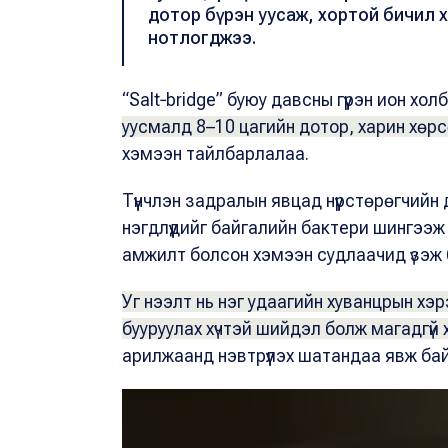
дотор бүрэн уусаж, хортой бичил 
нотлогджээ.
“Salt‑bridge” буюу давсны гүүрэн ион х
уусмалд 8–10 цагийн дотор, харин хөр
хэмээн тайлбарлалаа.
Түүнчлэн задралын явцад нүүрстөрөгчийн
нэгдлүүдийг байгалийн бактери шингээ
амжилт болсон хэмээн судлаачид үзэж
Уг нээлт нь нэг удаагийн хуванцрын хэ
бууруулах хүчтэй шийдэл болж магадгүй
арилжаанд нэвтрүүлэх шатандаа явж ба