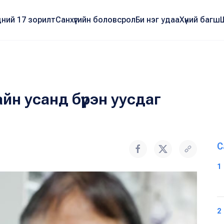
ний 17 зорилт
Санхүүгийн боловсрол
Би нэг удаа
Хүний багш
н усанд бүрэн уусдаг
С
1
2