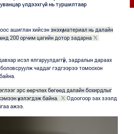
хуванцар үлдээхгүй нь туршилтаар
олбоос ашиглан хийсэн
энэхүү материал нь далайн
сөнд 200 орчим цагийн дотор задарна
 давхар исэл ялгаруулдаггүй, задралын дараах
ж боловсруулж чаддаг гэдгээрээ томоохон
 байна.
рэглээг эрс өөрчлөх бөгөөд далайн бохирдлыг
 хэмээн үнэлэгдэж байна.
Одоогоор зах зээлд
йгаа ажээ.