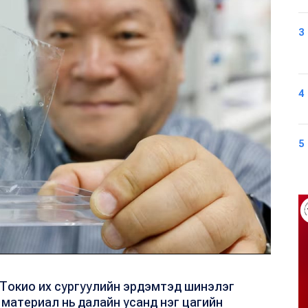
3
4
5
 Токио их сургуулийн эрдэмтэд шинэлэг
 материал нь далайн усанд нэг цагийн