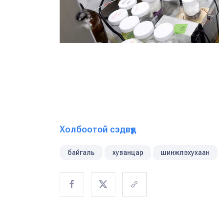
Холбоотой сэдвүүд
байгаль
хуванцар
шинжлэхухаан