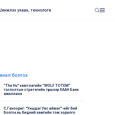
Шинжлэх ухаан, технологи
анал болгох
“The Hu" хамтлагийн “WOLF TOTEM”
тоглолтын стратегийн түншээр ХААН Банк
ажиллана
С.Ганзориг: "Уншдаг Увс аймаг"-ийг бий
болгох нь бидний хамгийн том зорилго