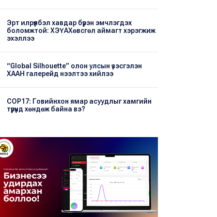
Эрт илрүүлбэл хавдар бүрэн эмчлэгдэх
боломжтой: ХЭҮА​Хөвсгөл аймагт хэрэгжиж
эхэллээ
“Global Silhouette” олон улсын үзэсгэлэн
ХААН галерейд нээлтээ хийлээ
COP17: Говийнхон ямар асуудлыг хамгийн
түрүүнд хөндөж байна вэ?