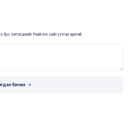
с бус сэтгэгдлийг Peak.mn сайт устгах эрхтэй.
эгдэл бичих