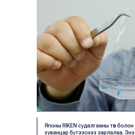
Японы RIKEN судалгааны төв болон
хуванцар бүтээснээ зарлалаа. Энэ