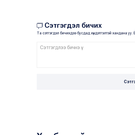
Сэтгэгдэл бичих
Та сэтгэгдэл бичихдээ бусдад хүндэтгэлтэй хандана уу. Ё
Сэтг