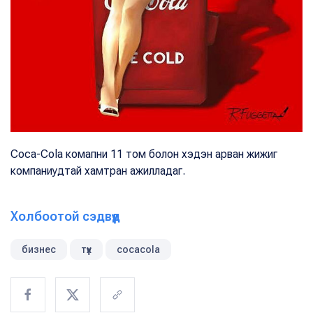
Coca-Cola комапни 11 том болон хэдэн арван жижиг
компаниудтай хамтран ажилладаг.
Холбоотой сэдвүүд
бизнес
түүх
cocacola