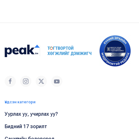
Үндсэн категори
Уурлах уу, учирлах уу?
Бидний 17 зорилт
Санхүүгийн боловсрол