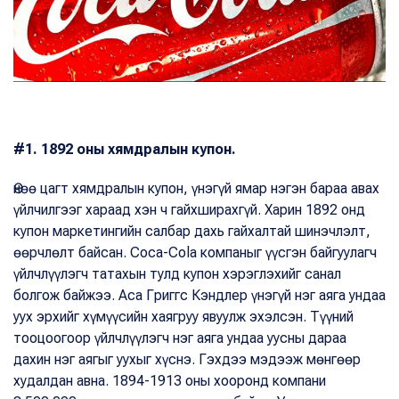
#1. 1892 оны хямдралын купон.
Өнөө цагт хямдралын купон, үнэгүй ямар нэгэн бараа авах
үйлчилгээг хараад хэн ч гайхширахгүй. Харин 1892 онд
купон маркетингийн салбар дахь гайхалтай шинэчлэлт,
өөрчлөлт байсан. Coca-Cola компаныг үүсгэн байгуулагч
үйлчлүүлэгч татахын тулд купон хэрэглэхийг санал
болгож байжээ. Аса Григгс Кэндлер үнэгүй нэг аяга ундаа
уух эрхийг хүмүүсийн хаягруу явуулж эхэлсэн. Түүний
тооцоогоор үйлчлүүлэгч нэг аяга ундаа уусны дараа
дахин нэг аягыг уухыг хүснэ. Гэхдээ мэдээж мөнгөөр
худалдан авна. 1894-1913 оны хооронд компани