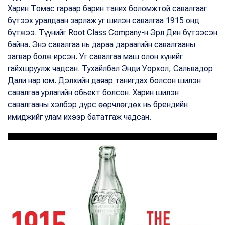
Харин Томас гараар барин таних боломжтой савалгааг
бүтээх уралдаан зарлаж уг шилэн савалгаа 1915 онд
бүтжээ. Түүнийг Root Class Company-н Эрл Дин бүтээсэн
байна. Энэ савалгаа нь дараа дараагийн савалгааны
загвар болж ирсэн. Уг савалгаа маш олон хүнийг
гайхшруулж чадсан. Тухайлбал Энди Уорхол, Сальвадор
Дали нар юм. Дэлхийн даяар танигдах болсон шилэн
савалгаа урлагийн обьект болсон. Харин шилэн
савалгааны хэлбэр дүрс өөрчлөгдөх нь брендийн
имиджийг улам ихээр бататгаж чадсан.