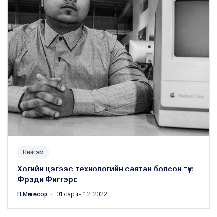
Нийгэм
Хогийн цэгээс технологийн саятан болсон түүх:
Фрэди Фиггэрс
П.Мөнгөнсор
・ 01 сарын 12, 2022