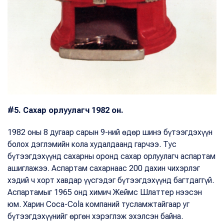
#5. Сахар орлуулагч 1982 он.
1982 оны 8 дугаар сарын 9-ний өдөр шинэ бүтээгдэхүүн
болох дэглэмийн кола худалдаанд гарчээ. Тус
бүтээгдэхүүнд сахарны оронд сахар орлуулагч аспартам
ашиглажээ. Аспартам сахарнаас 200 дахин чихэрлэг
хэдий ч хорт хавдар үүсгэдэг бүтээгдэхүүнд багтдаггүй.
Аспартамыг 1965 онд химич Жеймс Шлаттер нээсэн
юм. Харин Coca-Cola компаний тусламжтайгаар уг
бүтээгдэхүүнийг өргөн хэрэглэж эхэлсэн байна.