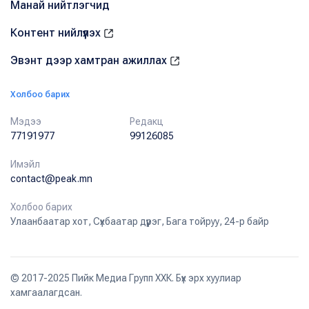
Манай нийтлэгчид
Контент нийлүүлэх
Эвэнт дээр хамтран ажиллах
Холбоо барих
Мэдээ
Редакц
77191977
99126085
Имэйл
contact@peak.mn
Холбоо барих
Улаанбаатар хот, Сүхбаатар дүүрэг, Бага тойруу, 24-р байр
© 2017-2025 Пийк Медиа Групп ХХК. Бүх эрх хуулиар
хамгаалагдсан.