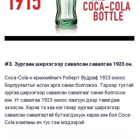
#3. Зургаан ширхэгээр савалсан савалгаа 1923 он.
Coca-Cola-н ерөнхийлөгч Роберт Вудраф 1923 оноос
борлуулалтыг өсгөх арга санал болгожээ. Тэрээр тухтай
зургаа ширхэгээр савалсан савалгааг санал болгосон
юм. Уг савалгаа 1923 оноос лангуун дээр тавигдаж
эхэлсэн. Хэрэв та хаа нэг газар зургааг ширхэгээр
савалсан савалгаатай бүтээгдэхүүн харах юм бол Coca-
Cola компаны ач тус гэж мэдээрэй.