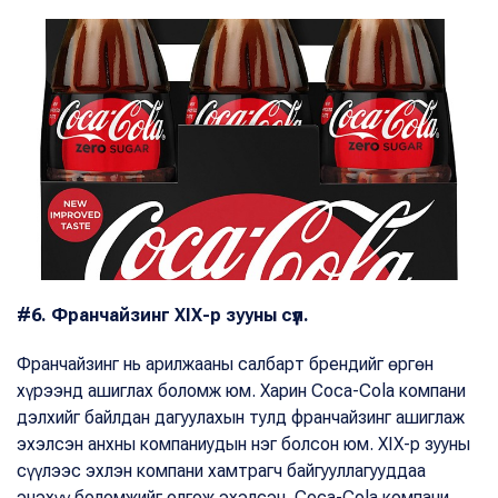
#6. Франчайзинг XIX-р зууны сүүл.
Франчайзинг нь арилжааны салбарт брендийг өргөн
хүрээнд ашиглах боломж юм. Харин Coca-Cola компани
дэлхийг байлдан дагуулахын тулд франчайзинг ашиглаж
эхэлсэн анхны компаниудын нэг болсон юм. XIX-р зууны
сүүлээс эхлэн компани хамтрагч байгууллагууддаа
энэхүү боломжийг олгож эхэлсэн. Coca-Cola компани