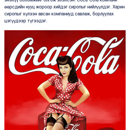
өөрсдийн нууц жороор хийдэг сиропыг нийлүүлдэг. Харин
сиропыг хүлээн авсан компаниуд савлаж, борлуулах
цэгүүдээр түгээдэг.