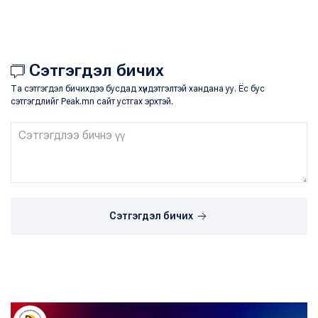
Сэтгэгдэл бичих
Та сэтгэгдэл бичихдээ бусдад хүндэтгэлтэй хандана уу. Ёс бус
сэтгэгдлийг Peak.mn сайт устгах эрхтэй.
Сэтгэгдэл бичих