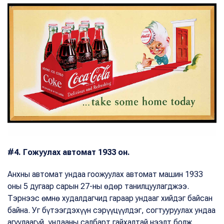
#4. Гожуулах автомат 1933 он.
Анхны автомат ундаа гоожуулах автомат машин 1933
оны 5 дугаар сарын 27-ны өдөр танилцуулагджээ.
Тэрнээс өмнө худалдагчид гараар ундааг хийдэг байсан
байна. Уг бүтээгдэхүүн сэрүүцүүлдэг, согтууруулах ундаа
агуулаагүй, ундааны салбарт гайхалтай нээлт болж