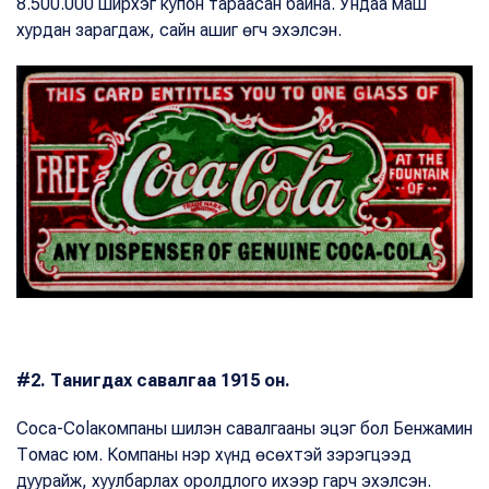
8.500.000 ширхэг купон тараасан байна. Ундаа маш
хурдан зарагдаж, сайн ашиг өгч эхэлсэн.
#2. Танигдах савалгаа 1915 он.
Coca-Colaкомпаны шилэн савалгааны эцэг бол Бенжамин
Томас юм. Компаны нэр хүнд өсөхтэй зэрэгцээд
дуурайж, хуулбарлах оролдлого ихээр гарч эхэлсэн.