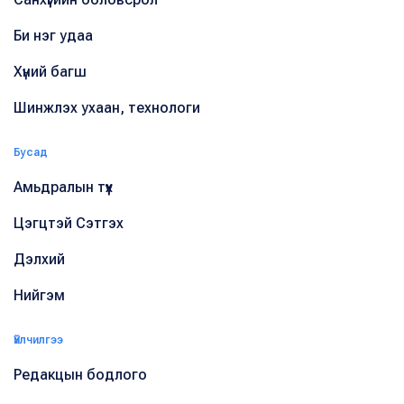
Би нэг удаа
Хүний багш
Шинжлэх ухаан, технологи
Бусад
Амьдралын түүх
Цэгцтэй Сэтгэх
Дэлхий
Нийгэм
Үйлчилгээ
Редакцын бодлого