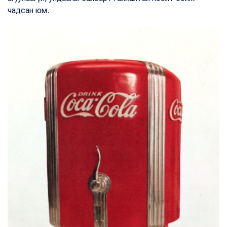
чадсан юм.