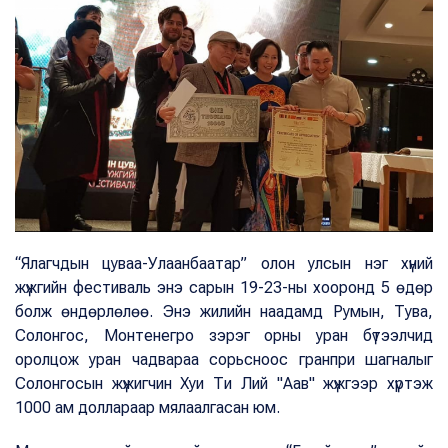
“Ялагчдын цуваа-Улаанбаатар” олон улсын нэг хүний
жүжгийн фестиваль энэ сарын 19-23-ны хооронд 5 өдөр
болж өндөрлөлөө. Энэ жилийн наадамд Румын, Тува,
Солонгос, Монтенегро зэрэг орны уран бүтээлчид
оролцож уран чадвараа сорьсноос гранпри шагналыг
Солонгосын жүжигчин Хуи Ти Лий "Аав" жүжгээр хүртэж
1000 ам доллараар мялаалгасан юм.