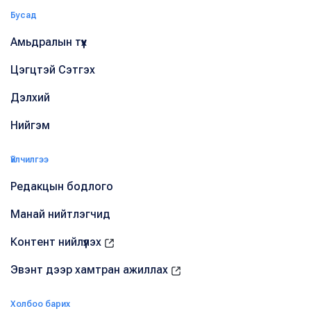
Бусад
Амьдралын түүх
Цэгцтэй Сэтгэх
Дэлхий
Нийгэм
Үйлчилгээ
Редакцын бодлого
Манай нийтлэгчид
Контент нийлүүлэх
Эвэнт дээр хамтран ажиллах
Холбоо барих