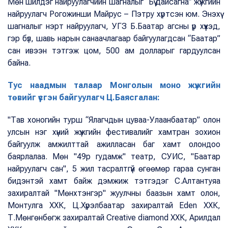
Мөн шилдэг найруулагчийн шагналыг “Бүү дайсагна” жүжгийн
найруулагч Рогожинши Майрус – Пэтру хүртсэн юм. Энэхүү
шагналыг нэрт найруулагч, УГЗ Б.Баатар агсны үр хүүхэд,
гэр бүл, шавь нарын санаачлагаар байгуулагдсан “Баатар”
сан ивээн тэтгэж цом, 500 ам долларыг гардуулсан
байна.
Тус наадмын талаар Монголын моно жүжгийн
төвийг үүсгэн байгуулагч Ц.Баясгалан:
"Тав хоногийн турш “Ялагчдын цуваа-Улаанбаатар” олон
улсын нэг хүний жүжгийн фестивалийг хамтран зохион
байгуулж амжилттай ажилласан баг хамт олондоо
баярлалаа. Мөн "49р гудамж" театр, СУИС, "Баатар
найруулагч сан", 5 жил тасралтгүй өгөөмөр гараа сунган
бидэнтэй хамт байж дэмжиж тэтгэдэг С.Алтантуяа
захиралтай "Мөнхтэнгэр" жуулчны баазын хамт олон,
Монтулга ХХК, Ц.Хүрэлбаатар захиралтай Eden ХХК,
Т.Мөнгөнбөгж захиралтай Creative diamond ХХК, Арилдал