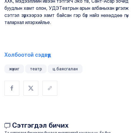
ХХК, мэдээллийн ивээн тэтгэгч Эко тв, Сант-Асар зочид
буудлын хамт олон, УДЭТеатрын арын албаныхан үргэлж
сэтгэл зүрхээрээ хамт байсан гэр бүл найз нөхөддөө гүн
талархал илэрхийлье.
Холбоотой сэдвүүд
жүжиг
театр
ц.баясгалан
Сэтгэгдэл бичих