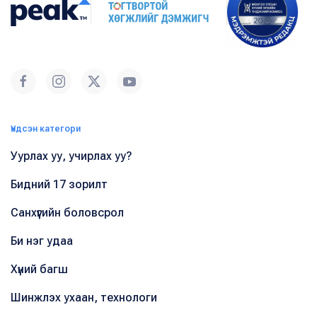
Үндсэн категори
Уурлах уу, учирлах уу?
Бидний 17 зорилт
Санхүүгийн боловсрол
Би нэг удаа
Хүний багш
Шинжлэх ухаан, технологи