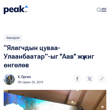
Амьдрал
“Ялагчдын цуваа-
Улаанбаатар”-ыг "Аав" жүжиг
өнгөлөв
Х.Оргил
09 сарын 25, 2019