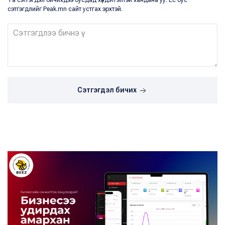
Та сэтгэгдэл бичихдээ бусдад хүндэтгэлтэй хандана уу. Ёс бус
сэтгэгдлийг Peak.mn сайт устгах эрхтэй.
Сэтгэгдэл бичих