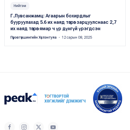
Нийгэм
Г.Лувсанжамц: Агаарын бохирдлыг
бууруулахад 5.6 их наяд төгрөг зарцуулснаас 2,7
их наяд төгрөг ямар ч үр дүнгүй үрэгдсэн
Пүрэвтүвшингийн Хүслэнтуяа
・ 12 сарын 08, 2025