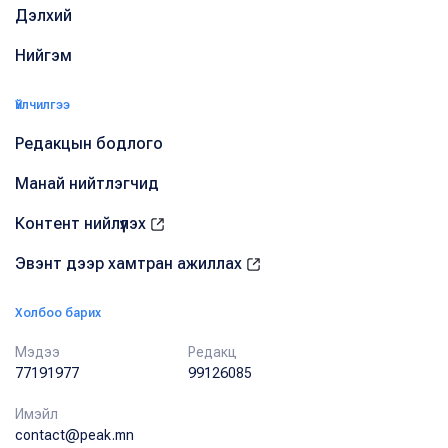
Дэлхий
Нийгэм
Үйлчилгээ
Редакцын бодлого
Манай нийтлэгчид
Контент нийлүүлэх
Эвэнт дээр хамтран ажиллах
Холбоо барих
Мэдээ
Редакц
77191977
99126085
Имэйл
contact@peak.mn