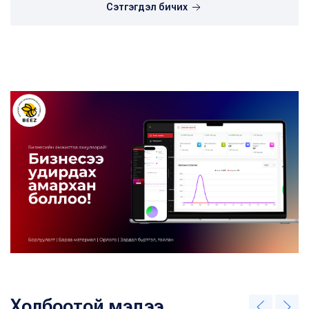
Сэтгэгдэл бичих
Холбоотой мэдээ