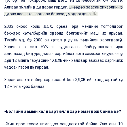
тус бүрт нь тохирсон, маш цэгцтэй хөтөлбөртэй юм билээ.
Аливаа зүйлийн үр дүн дараа гардаг.
Өнөөдөр заасан хичээлийн үр
дүн энэ насныхан ээж аав болоход мэдрэгдэнэ
.
2003 оноос хойш ДОХ, сүрьеэ, эрүүл мэндийн тогтолцоог
бэхжүүлэх хөтөлбөрийн хүрээнд бэлгэвчийг маш их ярьсан.
Тухайн үед, бүр 2008 он хүртэл үр дүн нь төдийлэн харагдаагүй.
Харин энэ жил НҮБ-ын судалгааны байгууллагаас ирж
ажиллахад бид урьдчилан сэргийлэх арга хэмжээг явуулсны үр
дүнд 12 мянга гаруй хүнийг ХДХВ-ийн халдвар авахаас сэргийлж
чадсан гэсэн дүн гарсан.
Хэрэв энэ хөтөлбөр хэрэгжээгүй бол ХДХВ-ийн халдвартай хүн
12 мянга хүрэх байлаа.
-Бэлгийн замын халдварт өвчлөл хэр нэмэгдэж байна вэ?
-Жил ирэх тусам нэмэгдэх хандлагатай байна. Энэ оны 10