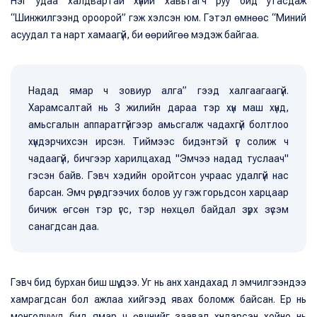
Нэг удаа халдвартай хүний хавьтагч руу бид утасдаж
“Шинжилгээнд ороорой” гэж хэлсэн юм. Гэтэл өмнөөс “Миний
асуудал та нарт хамаагүй, би өөрийгөө мэдэж байгаа.
Надад ямар ч зовиур алга” гээд халгаагаагүй.
Харамсалтай нь 3 жилийн дараа тэр хүн маш хүнд,
амьсгалын аппаратгүйгээр амьсгалж чадахгүй болтлоо
хүндэрчихсэн ирсэн. Тиймээс бидэнтэй үг солиж ч
чадаагүй, бичгээр харилцахад "Эмчээ надад туслаач"
гэсэн байв. Гэвч хэдийн оройтсон учраас удалгүй нас
барсан. Эмч рүү эдгээчих болов уу гэж горьдсон харцаар
бичиж өгсөн тэр үгс, тэр нөхцөл байдал зүрх зүсэм
санагдсан даа.
Гэвч бид бурхан биш шүү дээ. Уг нь анх хандахад л эмчилгээндээ
хамрагдсан бол ажлаа хийгээд явах боломж байсан. Ер нь
монголчууд бид ямар ч өвчнийг заавал хүндэрсэн хойно нь