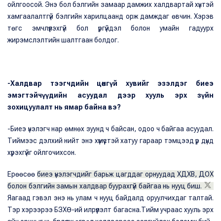
ойлгоосой. Энэ бол бэлгийн замаар дамжих халдвартай хүнтэй
хамгаалалтгүй бэлгийн харилцаанд орж дамждаг өвчин. Хэрэв
төгс эмчлүүлэхгүй бол үргүйдэл болон умайн гадуурх
жирэмслэлтийн шалтгаан болдог.
-Халдвар тээгчдийн цөөнгүй хувийг эзэлдэг биеэ
эмэгтэйчүүдийн асуудал дээр хууль эрх зүйн
зохицуулалт нь ямар байна вэ?
-Биеэ үнэлэгч нар өмнөх зуунд ч байсан, одоо ч байгаа асуудал.
Тиймээс дэлхий нийт энэ хүмүүстэй хатуу гараар тэмцээд үр дүнд
хүрэхгүйг ойлгочихсон.
Ерөөсөө
биеэ үнэлэгчдийг барьж цагддаг орнуудад ХДХВ, ДОХ
болон бэлгийн замын халдвар буурахгүй байгаа нь нууц биш.
Яагаад гэвэл энэ нь улам ч нууц байдалд оруулчихдаг талтай.
Тэр хэрээрээ БЗХӨ-ий илрүүлэлт багасна.Тийм учраас хууль эрх