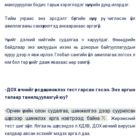
мансууруулах бодис тарьж хэрэглэдэг хүмүүсийн дунд илэрдэг.
Тийм учраас энэ эрсдэлт бүлгийн хүмүүс рүү чиглэсэн үйл
ажиллагааны санхүүжилтэд анхаарахаас аргагүй.
Үүнийг дэлхий нийтийн судалгаа ч харуулдаг. Өнөөдрийн
байдлаар энэ ажлуудын ихэнх нь донорын байгууллагуудын
нуруу дээр л явж ирлээ. Глобал сангийн үйл ажиллагаа зогсох л
юм бол төр үүнийг дааж явахаас өөр замгүй.
-ДОХ өвчнийг өөрсдөө шинжлэх тест гарсан гэсэн. Энэ аргын
талаар танилцуулахгүй юу?
-Орчин үеийн олон судалгаа, шинжилгээ дээр суурилсан
шүлсээр шинжлэх арга нэвтрээд байна
. Жирэмсний
тест шиг зүйл. Ялгаа нь шүлсэндээ л ХДХВ, ДОХ өвчний вирусын
халдвар авсан эсэхийг мэдэх арга л даа.