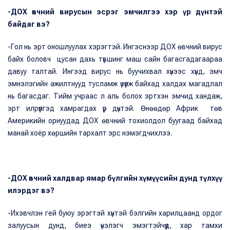
-ДОХ өвчний вирусын эсрэг эмчилгээ хэр үр дүнтэй
байдаг вэ?
-Гол нь эрт оношлуулах хэрэгтэй. Ингэснээр ДОХ өвчний вирус
байх боловч цусан дахь түвшинг маш сайн багасгадагаараа
давуу талтай. Ингээд вирус нь буучихвал хүнээс хүнд, эмч
эмнэлэгийн ажилтнууд тусламж үзүүлж байхад халдах магадлал
нь багасдаг. Тийм учраас л аль болох эртхэн эмчид хандаж,
эрт илрүүлгэд хамрагдах үр дүнтэй. Өнөөдөр Африк төв
Америкийн орнуудад ДОХ өвчний тохиолдол буугаад байхад
манай хоёр хөршийн тархалт эрс нэмэгдчихлээ.
-ДОХ өвчний халдвар ямар бүлгийн хүмүүсийн дунд түлхүү
илэрдэг вэ?
-Ихэвчлэн гей буюу эрэгтэй хүнтэй бэлгийн харилцаанд ордог
залуусын дунд, биеэ үнэлэгч эмэгтэйчүүд, хар тамхи