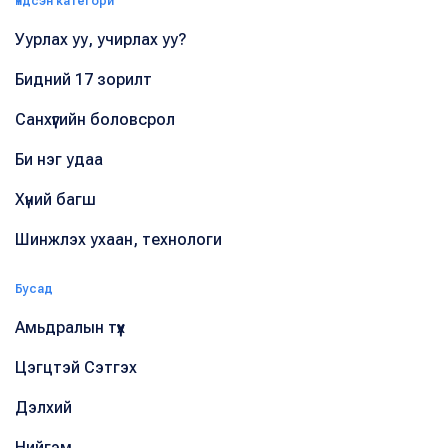
Үндсэн категори
Уурлах уу, учирлах уу?
Бидний 17 зорилт
Санхүүгийн боловсрол
Би нэг удаа
Хүний багш
Шинжлэх ухаан, технологи
Бусад
Амьдралын түүх
Цэгцтэй Сэтгэх
Дэлхий
Нийгэм