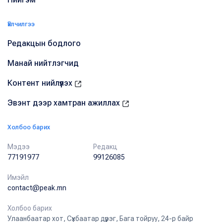
Үйлчилгээ
Редакцын бодлого
Манай нийтлэгчид
Контент нийлүүлэх
Эвэнт дээр хамтран ажиллах
Холбоо барих
Мэдээ
Редакц
77191977
99126085
Имэйл
contact@peak.mn
Холбоо барих
Улаанбаатар хот, Сүхбаатар дүүрэг, Бага тойруу, 24-р байр