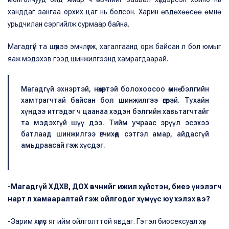
ханддаг зангаа орхих цаг нь болсон. Харин өвдөхөөсөө өмнө
урьдчилан сэргийлж сурмаар байна.
Магадгүй та шүдээ эмчлүүлж, хагалгаанд орж байсан л бол юмыг
яаж мэдэхэв гээд шинжилгээнд хамрагдаарай.
Магадгүй эхнэртэй, нөхөртэй болохоосоо өмнө бэлгийн
хамтрагчтай байсан бол шинжилгээ өгөөрэй. Тухайн
хүндээ итгэдэг ч цаанаа хэдэн бэлгийн хавьтагчтайг
та мэдэхгүй шүү дээ. Тийм учраас эрүүл эсэхээ
батлаад шинжилгээ өгчихөөд сэтгэл амар, айдасгүй
амьдраасай гэж хүсдэг.
-Магадгүй ХДХВ, ДОХ өвчнийг ижил хүйстэн, биеэ үнэлэгч
нарт л хамааралтай гэж ойлгодог хүмүүс юу хэлэх вэ?
-Зарим хүмүүс яг ийм ойлголттой явдаг. Гэтэл биосексуал хүн