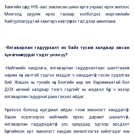
Хамгийн сүүлд НҮБ-аас зөвлөсөн шинэ арга учраас ирэх жилээс
Монголд оруулж ирэх талаар холбогдох мэргэжлийн
байгууллагуудтай хамтарч нэвтрүүлэх тал дээр ажиллана.
-Ялгаварлан гадуурхалт их байх тусам халдвар авсан
хүн өвчнөө нуудаг гэдэг үнэн үү?
-Нийгмийн хандлага, ялгаварлан гадуурхалтаас шалтгаалж
зарим хүн өвчтэй гэдгээ мэддэг ч ханддаггүй гэсэн судалгаа
бий. Жишээ нь тухайн хүн бэлгийн өөр чиг баримжаатай бол
ДОХ өвчний халдвар тээгч гэдгийг нь мэдвэл бүр ч ихээр
ялгаварлан гадуурхагдана гэхээс айдаг.
Үүнээсээ болоод нуугдмал айдас тээж эмнэлэгт ханддаггүй.
Харин эсрэгээрээ нийгмийн зүгээс дарамт шахалтгүй,
ялгаварлан гадуурхдаггүй улс орнуудад эдгээр эрсдэлт
бүлгийнхэн эрт эмнэлэгт хандаж эмчилгээгээ хийлгэдэг юм