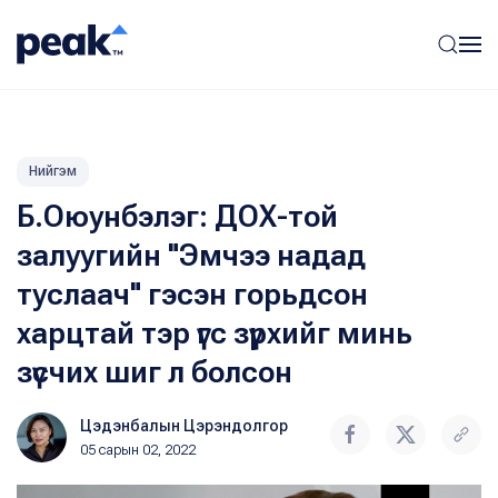
Нийгэм
Б.Оюунбэлэг: ДОХ-той
залуугийн "Эмчээ надад
туслаач" гэсэн горьдсон
харцтай тэр үгс зүрхийг минь
зүсчих шиг л болсон
Цэдэнбалын Цэрэндолгор
05 сарын 02, 2022