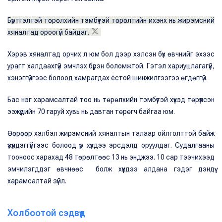
Бүртгэлтэй төрөлхийн тэмбүүтэй төрөлтийн ихэнх нь жирэмсний
хяналтад ороогүй байдаг.
Хэрэв хяналтад орчих л юм бол дээр хэлсэн бүх өвчнийг эхээс
урагт халдаахгүй эмчлэх бүрэн боломжтой. Гэтэл хариуцлагагүй,
хэнэггүйгээс болоод хамрагдах ёстой шинжилгээгээ өгдөггүй.
Бас нэг харамсалтай тоо нь төрөлхийн тэмбүүтэй хүүхэд төрүүлсэн
ээжүүдийн 70 гаруй хувь нь давтан төрөгч байгаа юм.
Өөрөөр хэлбэл жирэмсний хяналтын талаар ойлголттой байж
үзүүлдэггүйгээс болоод үр хүүхдээ эрсдэлд оруулдаг. Судалгааны
тооноос харахад 48 төрөлтөөс 13 нь энджээ. 10 сар тээчихээд
эмчилэгддэг өвчнөөс болж хүүхдээ алдана гэдэг дэндүү
харамсалтай зүйл.
Холбоотой сэдвүүд