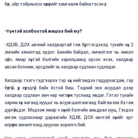
бүл, ойр тойрныхоо хүмүүсийг хамгаалж байна гэсэн үг.
-Үүнтэй холбоотой жишээ бий юу?
-ХДХВ, ДОХ өвчний халдвартай гэж бүртгэгдэхэд тухайн хүн 2
эмчийн хяналтад ордог. Биеийн байдал, эмчилгээг нь эмнэл
зүйч, ямар хүнтэй бэлгийн харилцаанд орсон эсэх, халдвар
авсан боломж, эрсдлийг нь халдвар судлаач судладаг.
Халдвар тээгч гэдгээрээ тэр хүн нийгэмдээ гадуурхагдаж, гэр
бүлгүй, үр хүүхэдгүй байх ёстой биш. Тэдний энэ асуудал дээр
халдвар судлаач эмч нар чиглүүлж туслаад явдаг. Гэтэл тухайн
зарим хүн яагаад нууцыг нь асууж шалгаагаад байгаа юм бэ гэж
дургүйцдэг. Мэдээж ямар ч хүний бэлгийн амьдрал нууц. Гэхдээ
ингэж судласнаар дараагийн ХДХВ, ДОХ өвчтэй хүнийг эрт
илрүүлж эмчилгээнд оруулах зорилго бий.