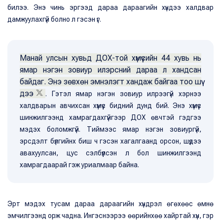
билээ. Энэ чинь эргээд дараа дараагийн хүндээ халдвар
дамжуулахгүй болно л гэсэн үг.
Манай улсын хувьд ДОХ-той хүмүүсийн 44 хувь нь
ямар нэгэн зовиур илэрсний дараа л хандсан
байдаг. Энэ зөвхөн эмнэлэгт хандаж байгаа тоо шүү
дээ
. Гэтэл ямар нэгэн зовиур илрээгүй хэрнээ
халдварын авчихсан хүмүүс бидний дунд бий. Энэ хүмүүс
шинжилгээнд хамрагдахгүйгээр ДОХ өвчтэй гэдгээ
мэдэх боломжгүй. Тиймээс ямар нэгэн зовиургүй,
эрсдэлт бүлгийнх биш ч гэсэн хагалгаанд орсон, шүдээ
авахуулсан, цус сэлбүүлсэн л бол шинжилгээнд
хамрагдаарай гэж уриалмаар байна.
Эрт мэдэх тусам дараа дараагийн хүндрэл өгөхөөс өмнө
эмчилгээнд орж чадна. Ингэснээрээ өөрийнхөө хайртай хүн, гэр