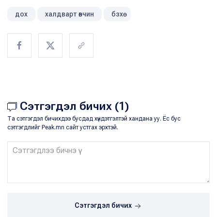
дох
халдварт өвчин
бзхө
Сэтгэгдэл бичих (1)
Та сэтгэгдэл бичихдээ бусдад хүндэтгэлтэй хандана уу. Ёс бус
сэтгэгдлийг Peak.mn сайт устгах эрхтэй.
Сэтгэгдэл бичих