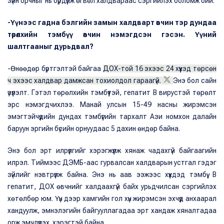
зүйн орчныг нь бүрдүүлж өгвөл халдвараас сэргийлэх боломж бий.
-Үүнээс гадна бэлгийн замын халдварт өвчин тэр дундаа
төрөлхийн тэмбүү өвчин нэмэгдсэн гэсэн. Үүний
шалтгааныг дурьдвал?
-Өнөөдөр бүртгэлтэй байгаа
ДОХ-той 16 эхээс 24 хүүхэд төрсөн
ч эхээс халдвар дамжсан тохиолдол гараагүй.
Энэ бол сайн
үзүүлэлт. Гэтэл төрөлхийн тэмбүүтэй, гепатит В вирустэй төрөлт
эрс нэмэгдчихлээ. Манай улсын 15-49 насны жирэмсэн
эмэгтэйчүүдийн дундах тэмбүүгийн тархалт Ази номхон далайн
баруун эргийн бүсийн орнуудаас 5 дахин өндөр байна.
Энэ бол эрт илрүүлгийг хэрэгжүүлж хянаж чадахгүй байгаагийн
илрэл. Тиймээс ДЭМБ-аас гурвалсан халдварын устгал гэдэг
зүйлийг нэвтрүүлж байна. Энэ нь аав ээжээс хүүхдэд тэмбүү, В
гепатит, ДОХ өвчнийг халдаахгүй байх урьдчилсан сэргийлэх
хөтөлбөр юм. Үүн дээр хамгийн гол хүн жирэмсэн эхчүүд анхаарал
хандуулж, эмнэлэгийн байгууллагадаа эрт хандаж хяналтадаа
орж эмчлүүлэх хэрэгтэй байна.