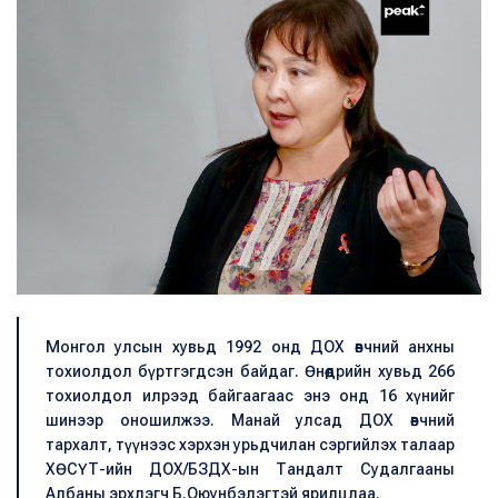
М
онгол улсын хувьд 1992 онд ДОХ өвчний анхны
тохиолдол бүртгэгдсэн байдаг. Өнөөдрийн хувьд 266
тохиолдол илрээд байгаагаас энэ онд 16 хүнийг
шинээр оношилжээ. Манай улсад ДОХ өвчний
тархалт, түүнээс хэрхэн урьдчилан сэргийлэх талаар
ХӨСҮТ-ийн ДОХ/БЗДХ-ын Тандалт Судалгааны
Албаны эрхлэгч Б.Оюунбэлэгтэй ярилцлаа.