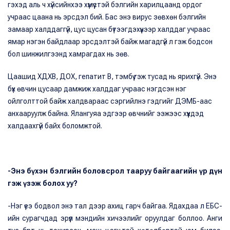
гэхэд аль ч хүйсийнхээ хүмүүстэй бэлгийн харилцаанд ордог
учраас цаана нь эрсдэл бий. Бас энэ вирус зөвхөн бэлгийн
замаар халддаггүй, цус цусан бүтээгдэхүүнээр халддаг учраас
ямар нэгэн байдлаар эрсдэлтэй байж магадгүй л гэж бодсон
бол шинжилгээнд хамрагдах нь зөв.
Цаашид ХДХВ, ДОХ, гепатит В, тэмбүү гэж тусад нь ярихгүй. Энэ
бүх өвчин цусаар дамжиж халддаг учраас нэгдсэн нэг
ойлголттой байж халдвараас сэргийлнэ гэдгийг ДЭМБ-аас
анхааруулж байна. Ялангуяа эдгээр өвчнийг ээжээс хүүхдэд
халдаахгүй байх боломжтой.
-Энэ бүхэн бэлгийн боловсрол тааруу байгаагийн үр дүн
гэж үзэж болох уу?
-Нэг үеэ бодвол энэ тал дээр ахиц гарч байгаа. Ядахдаа л ЕБС-
ийн сурагчдад эрүүл мэндийн хичээлийг оруулдаг боллоо. Анги