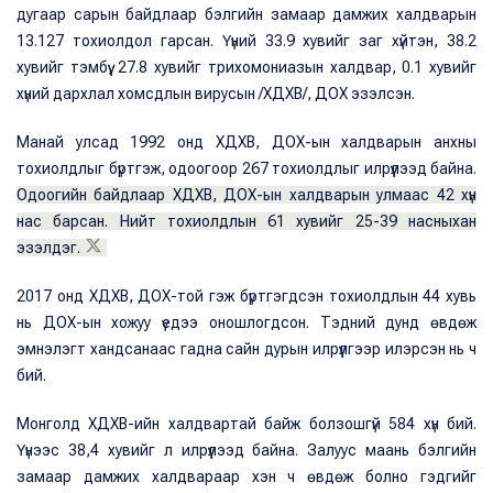
дугаар сарын байдлаар бэлгийн замаар дамжих халдварын
13.127 тохиолдол гарсан. Үүний 33.9 хувийг заг хүйтэн, 38.2
хувийг тэмбүү, 27.8 хувийг трихомониазын халдвар, 0.1 хувийг
хүний дархлал хомсдлын вирусын /ХДХВ/, ДОХ эзэлсэн.
Манай улсад 1992 онд ХДХВ, ДОХ-ын халдварын анхны
тохиолдлыг бүртгэж, одоогоор 267 тохиолдлыг илрүүлээд байна.
Одоогийн байдлаар ХДХВ, ДОХ-ын халдварын улмаас 42 хүн
нас барсан. Нийт тохиолдлын 61 хувийг 25-39 насныхан
эзэлдэг.
2017 онд ХДХВ, ДОХ-той гэж бүртгэгдсэн тохиолдлын 44 хувь
нь ДОХ-ын хожуу үедээ оношлогдсон. Тэдний дунд өвдөж
эмнэлэгт хандсанаас гадна сайн дурын илрүүлгээр илэрсэн нь ч
бий.
Монголд ХДХВ-ийн халдвартай байж болзошгүй 584 хүн бий.
Үүнээс 38,4 хувийг л илрүүлээд байна. Залуус маань бэлгийн
замаар дамжих халдвараар хэн ч өвдөж болно гэдгийг