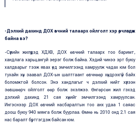
-Дэлхий дахинд ДОХ өвчний талаарх ойлголт хэр өөрчлөгдөж
байна вэ?
-Сүүлийн жилүүдэд ХДХВ, ДОХ өвчний талаарх тоо баримт,
хандлага харьцангуй эерэг болж байна. Хэдий чинээ эрт буюу
халдварыг тээж явах үед эмчилгээнд хамруулж чадах юм бол
тухайн хүн заавал ДОХ-ын шалтгаант өвчнөөр хүндрэхгүй байх
боломжтой болсон. Энэ хандлагыг ч дэлхий нийт хүлээн
зөвшөөрч ойлголт өөр болж эхэлжээ. Өнгөрсөн жил гэхэд
дэлхий дахинд 21 сая хүнийг эмчилгээнд хамруулсан.
Ингэснээр ДОХ өвчний насбаралтын тоо анх удаа 1 саяас
доош буюу 940 мянга болж буурлаа. Өмнө нь 2010 онд 2.1 сая
нас баралт бүртгэгдэж байсан юм.