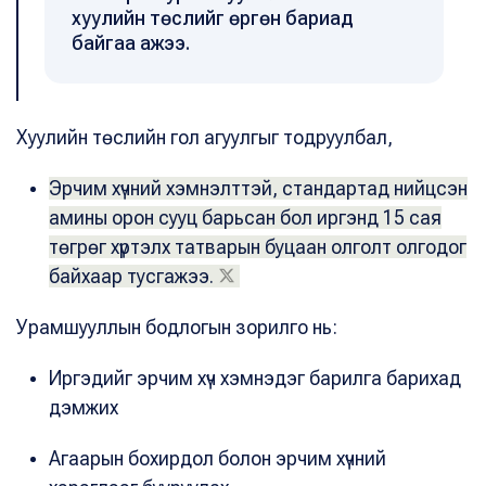
хуулийн төслийг өргөн бариад
байгаа ажээ.
Хуулийн төслийн гол агуулгыг тодруулбал,
Эрчим хүчний хэмнэлттэй, стандартад нийцсэн
амины орон сууц барьсан бол иргэнд 15 сая
төгрөг хүртэлх татварын буцаан олголт олгодог
байхаар тусгажээ.
Урамшууллын бодлогын зорилго нь:
Иргэдийг эрчим хүч хэмнэдэг барилга барихад
дэмжих
Агаарын бохирдол болон эрчим хүчний