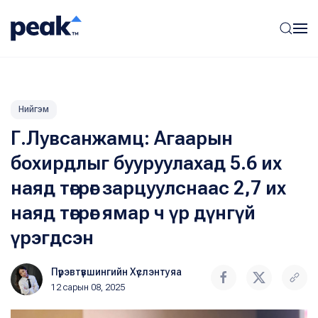
Нийгэм
Г.Лувсанжамц: Агаарын
бохирдлыг бууруулахад 5.6 их
наяд төгрөг зарцуулснаас 2,7 их
наяд төгрөг ямар ч үр дүнгүй
үрэгдсэн
Пүрэвтүвшингийн Хүслэнтуяа
12 сарын 08, 2025