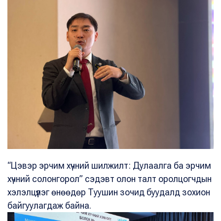
“Цэвэр эрчим хүчний шилжилт: Дулаалга ба эрчим
хүчний солонгорол” сэдэвт олон талт оролцогчдын
хэлэлцүүлэг өнөөдөр Туушин зочид буудалд зохион
байгуулагдаж байна.