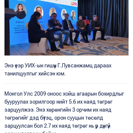
Энэ үеэр УИХ-ын гишүүн Г.Лувсанжамц дараах
танилцуулгыг хийсэн юм.
Монгол Улс 2009 оноос хойш агаарын бохирдлыг
бууруулах зорилгоор нийт 5.6 их наяд төгрөг
зарцуулжээ. Энэ хөрөнгийн 3 орчим их наяд
төгрөгийг дэд бүтэц, орон сууцын төсөлд
зарцуулсан бол 2.7 их наяд төгрөг нь үр дүнгүй