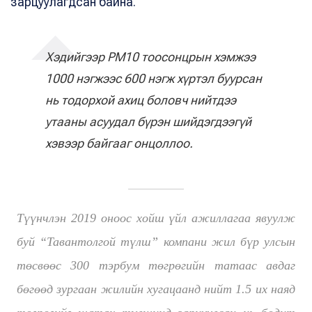
зарцуулагдсан байна.
Хэдийгээр PM10 тоосонцрын хэмжээ
1000 нэгжээс 600 нэгж хүртэл буурсан
нь тодорхой ахиц боловч нийтдээ
утааны асуудал бүрэн шийдэгдээгүй
хэвээр байгааг онцоллоо.
Түүнчлэн 2019 оноос хойш үйл ажиллагаа явуулж
буй “Тавантолгой түлш” компани жил бүр улсын
төсвөөс 300 тэрбум төгрөгийн татаас авдаг
бөгөөд зургаан жилийн хугацаанд нийт 1.5 их наяд