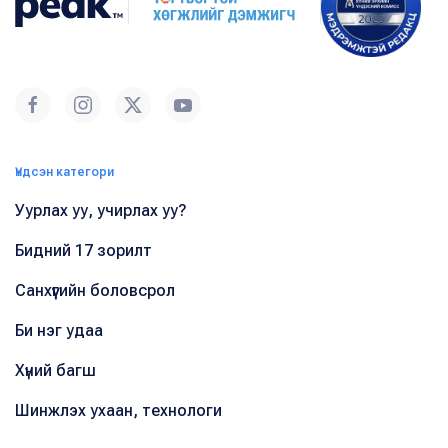
Үндсэн категори
Уурлах уу, учирлах уу?
Бидний 17 зорилт
Санхүүгийн боловсрол
Би нэг удаа
Хүний багш
Шинжлэх ухаан, технологи