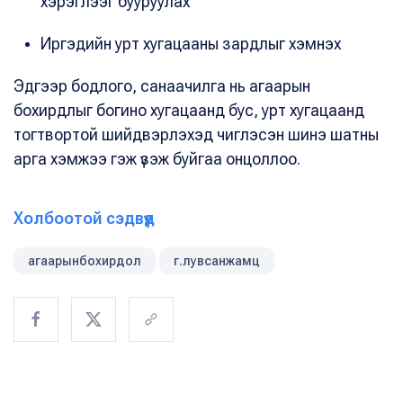
хэрэглээг бууруулах
Иргэдийн урт хугацааны зардлыг хэмнэх
Эдгээр бодлого, санаачилга нь агаарын
бохирдлыг богино хугацаанд бус, урт хугацаанд
тогтвортой шийдвэрлэхэд чиглэсэн шинэ шатны
арга хэмжээ гэж үзэж буйгаа онцоллоо.
Холбоотой сэдвүүд
агаарынбохирдол
г.лувсанжамц