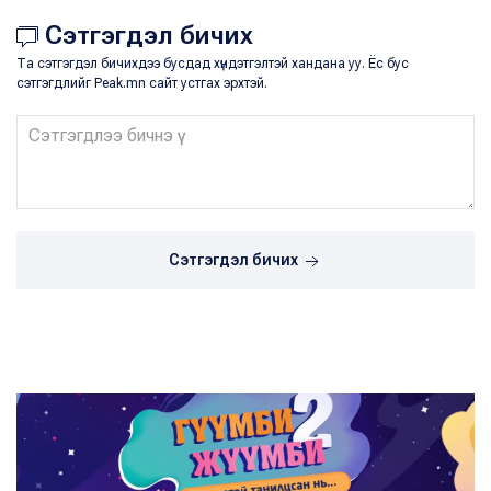
Сэтгэгдэл бичих
Та сэтгэгдэл бичихдээ бусдад хүндэтгэлтэй хандана уу. Ёс бус
сэтгэгдлийг Peak.mn сайт устгах эрхтэй.
Сэтгэгдэл бичих