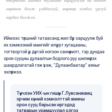
төгрөгийг шатах түлшинд зарцуулсан нь бодит
хөрөнгө болж үлддэггүй, өөрөөр хэлбэл үргүй
зардал болжээ.
Иймээс түлшний татаасанд жил бүр зарцуулж буй
их хэмжээний мөнгийг илүү урт хугацааны,
тогтвортой үр дүнтэй ногоон санхүүжилт, тэр дундаа
орон сууцны дулаалгын бодлого руу шилжүүлэх
шаардлагатай гэж үзэж, “Дулаанбаатар” аяныг
эхлүүлжээ.
Түүнчлэн УИХ-ын гишүүн Г.Лувсанжамц
эрчим хүчний хэмнэлттэй амины
орон сууц барьсан иргэдэд
татварын урамшуулал олгох