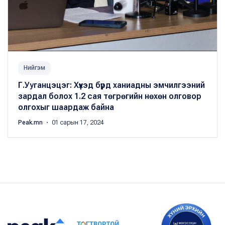
Нийгэм
Г.Ууганцэцэг: Хүүхэд бүрд ханиадны эмчилгээний
зардал болох 1.2 сая төгрөгийн нөхөн олговор
олгохыг шаардаж байна
Peak.mn
・ 01 сарын 17, 2024