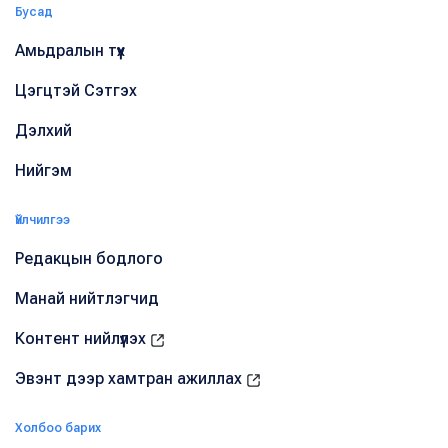
Бусад
Амьдралын түүх
Цэгцтэй Сэтгэх
Дэлхий
Нийгэм
Үйлчилгээ
Редакцын бодлого
Манай нийтлэгчид
Контент нийлүүлэх
Эвэнт дээр хамтран ажиллах
Холбоо барих