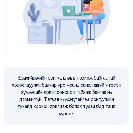
Ерөнхийлөгчийн сонгууль өнөөдөр тохиож байгаатай
холбогдуулан балчир үрс маань санал өгөхгүй ч гэсэн
хүмүүсийн яриаг сонсоод гайхаж байгаа нь
дамжиггүй. Тэгвэл хүүхэдтэйгээ сонгуулийн
тухайд хэрхэн ярилцаж болох тухай бид танд
хүргэе.