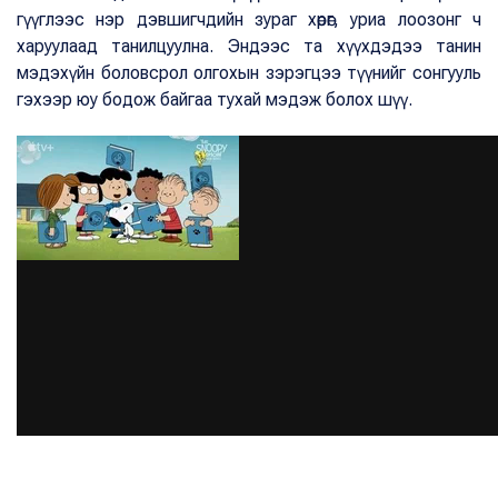
гүүглээс нэр дэвшигчдийн зураг хөрөг, уриа лоозонг ч
харуулаад танилцуулна. Эндээс та хүүхдэдээ танин
мэдэхүйн боловсрол олгохын зэрэгцээ түүнийг сонгууль
гэхээр юу бодож байгаа тухай мэдэж болох шүү.