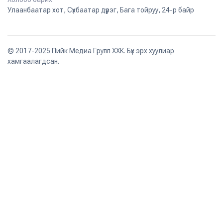
Улаанбаатар хот, Сүхбаатар дүүрэг, Бага тойруу, 24-р байр
© 2017-2025 Пийк Медиа Групп ХХК. Бүх эрх хуулиар
хамгаалагдсан.