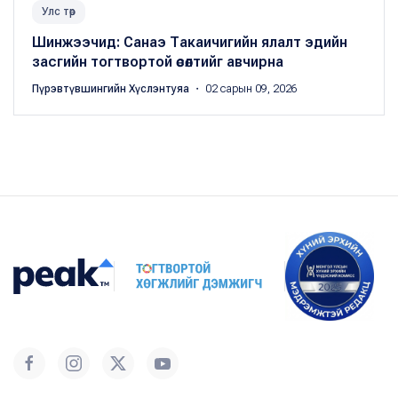
Улс төр
Шинжээчид: Санаэ Такаичигийн ялалт эдийн
засгийн тогтвортой өсөлтийг авчирна
Пүрэвтүвшингийн Хүслэнтуяа
・ 02 сарын 09, 2026