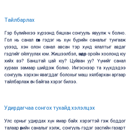
Тайлбарлах
Гэр бүлийнхээ хүрээнд бяцхан сонгууль явуулж ч болно.
Гол нь санал өгөх гэдэг нь хүн бүрийн саналыг тунгааж
үзээд, хэн олон санал авсан тэр хүнд ялалтыг авдаг
гэдгийг ойлгуулах юм. Жишээлбэл, өнөөдөр оройн хоолонд юу
хийх вэ? Банштай цай юу? Цуйван уу? Үүнийг санал
хураах замаар шийдэж болно. Ингэснээр та хүүхдэдээ
сонгууль хэрхэн явагддаг болохыг маш хялбархан аргаар
тайлбарлаж өгч байгаа хэрэг билээ.
Удирдагчаа сонгох тухайд хэлэлцэх
Улс орныг удирдах хүн ямар байх хэрэгтэй гэж боддог
талаар өөрийн саналыг хэлж, сонгууль гэдэг засгийн газарт