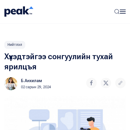
Нийтлэл
Хүүхэдтэйгээ сонгуулийн тухай
ярилцъя
Б.Анхилам
02 сарын 29, 2024