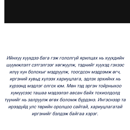
Ийнхүү хүүхдээ бага гэж гололгүй ярилцах нь хүүхдийн
шүүмжлэлт сэтгэлгээг хөгжүүлж, тэднийг хүүхэд гэхээс
илүү хүн болохыг мэдрүүлж, тоогдсон мэдрэмж өгч,
иргэний хувьд хүлээх хариуцлага, эдлэх эрхийнх нь
хүрээнд мэдлэг олгох юм. Мөн тэд эргэн тойрныхоо
хүмүүсээс ташаа мэдээлэл авсан байх тохиолдолд
түүнийг нь залруулж өгөх боломж бүрдэнэ. Ингэснээр та
ирээдүйд улс төрийн оролцоо сайтай, хариуцлагатай
иргэнийг бэлдэж байгаа хэрэг.