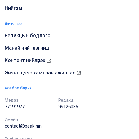
Нийгэм
Үйлчилгээ
Редакцын бодлого
Манай нийтлэгчид
Контент нийлүүлэх
Эвэнт дээр хамтран ажиллах
Холбоо барих
Мэдээ
Редакц
77191977
99126085
Имэйл
contact@peak.mn
Холбоо барих