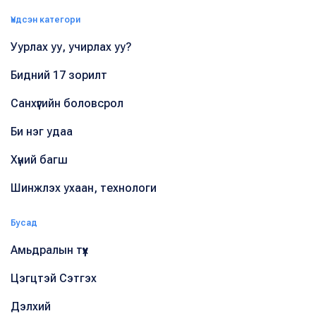
Үндсэн категори
Уурлах уу, учирлах уу?
Бидний 17 зорилт
Санхүүгийн боловсрол
Би нэг удаа
Хүний багш
Шинжлэх ухаан, технологи
Бусад
Амьдралын түүх
Цэгцтэй Сэтгэх
Дэлхий