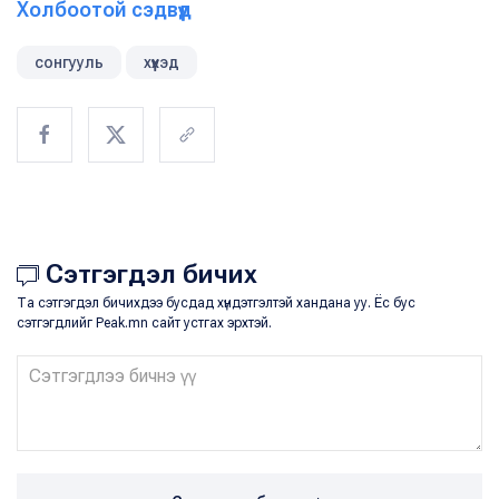
Холбоотой сэдвүүд
сонгууль
хүүхэд
Сэтгэгдэл бичих
Та сэтгэгдэл бичихдээ бусдад хүндэтгэлтэй хандана уу. Ёс бус
сэтгэгдлийг Peak.mn сайт устгах эрхтэй.