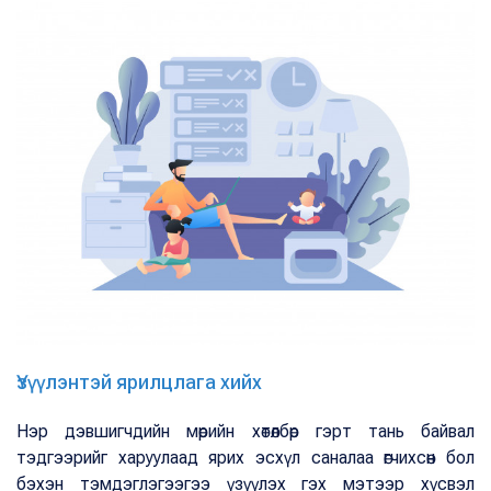
Үзүүлэнтэй ярилцлага хийх
Нэр дэвшигчдийн мөрийн хөтөлбөр гэрт тань байвал
тэдгээрийг харуулаад ярих эсхүл саналаа өгчихсөн бол
бэхэн тэмдэглэгээгээ үзүүлэх гэх мэтээр хүсвэл