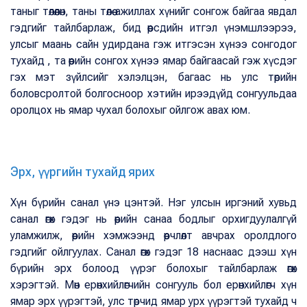
таныг төлөөлөн, таны төлөө ажиллах хүнийг сонгож байгаа явдал
гэдгийг тайлбарлаж, бид өөрсдийн итгэл үнэмшлээрээ,
улсыг маань сайн удирдана гэж итгэсэн хүнээ сонгодог
тухайд , та өөрийн сонгох хүнээ ямар байгаасай гэж хүсдэг
гэх мэт зүйлсийг хэлэлцэн, багаас нь улс төрийн
боловсролтой болгосноор хэтийн ирээдүйд сонгуульдаа
оролцох нь ямар чухал болохыг ойлгож авах юм.
Эрх, үүргийн тухайд ярих
Хүн бүрийн санал үнэ цэнтэй. Нэг улсын иргэний хувьд
санал өгөх гэдэг нь өөрийн санаа бодлыг орхигдуулалгүй
уламжилж, өөрийн хэмжээнд өөрчлөлт авчрах оролдлого
гэдгийг ойлгуулах. Санал өгөх гэдэг 18 наснаас дээш хүн
бүрийн эрх болоод үүрэг болохыг тайлбарлаж өгөх
хэрэгтэй. Мөн ерөнхийлөгчийн сонгууль бол ерөнхийлөгч хүн
ямар эрх үүрэгтэй, улс төрчид ямар урх үүрэгтэй тухайд ч