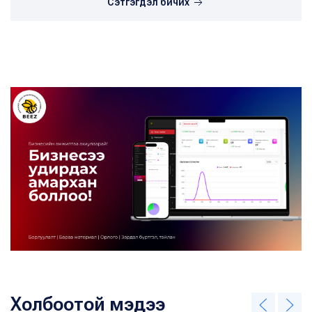
Сэтгэгдэл бичих
Холбоотой мэдээ