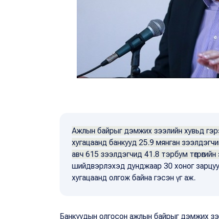
Ажлын байрыг дэмжих зээлийн хувьд гэр
хугацаанд банкууд 25.9 мянган зээлдэгчий
авч 615 зээлдэгчид 41.8 тэрбум төгрөгийн
шийдвэрлэхэд дунджаар 30 хоног зарцуу
хугацаанд олгож байна гэсэн үг аж.
Банкуудын олгосон ажлын байрыг дэмжих зэ