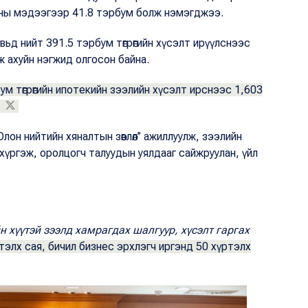
22-ны мэдээгээр 41.8 тэрбум болж нэмэгджээ.
вьд нийт 391.5 тэрбум төгрөгийн хүсэлт ирүүлснээс
аж ахуйн нэгжид олгосон байна.
ум төгрөгийн ипотекийн зээлийн хүсэлт ирснээс 1,603
.
он нийтийн хяналтын зөвлөл’’ ажиллуулж, зээлийн
хүргэж, оролцогч талуудын уялдааг сайжруулан, үйл
 хүүтэй зээлд хамрагдах шалгуур, хүсэлт гаргах
тэлх сая, бичил бизнес эрхлэгч иргэнд 50 хүртэлх