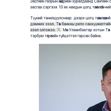
Засгийн газрын өнөөдрийн хуралдаанд Сангий
засгаа сэргээх 10 их наядын цогц төлөвлөгөө”-
Түүний танилцуулснаар дээрх цогц төлөвлөгөөн
дэмжих зээл, Төв банкны репо санхүүжилтийн
зээл олгожээ.
Мөн Улаанбаатар хотын Төв
тэрбум төгрөгийн гүйцэтгэл гарсан байна.