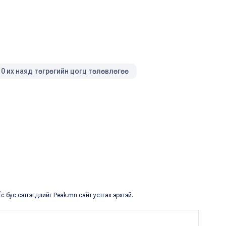
10 их наяд төгрөгийн цогц төлөвлөгөө
с бус сэтгэгдлийг Peak.mn сайт устгах эрхтэй.