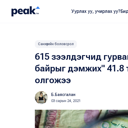
Уурлах уу, учирлах уу?
Бид
Санхүүгийн боловсрол
615 зээлдэгчид гурван
байрыг дэмжих" 41.8 
олгожээ
Б.Баясгалан
03 сарын 24, 2021