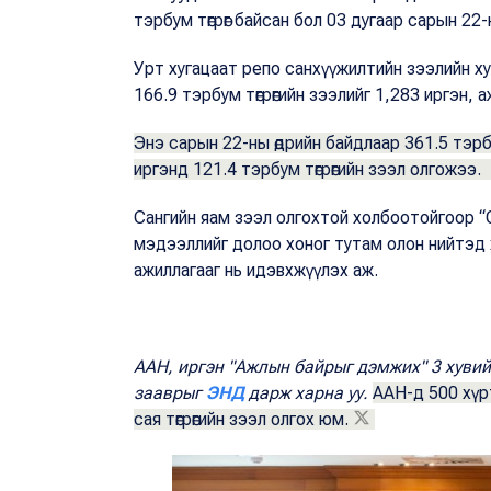
тэрбум төгрөг байсан бол 03 дугаар сарын 
Урт хугацаат репо санхүүжилтийн зээлийн ху
166.9 тэрбум төгрөгийн зээлийг 1,283 иргэн, 
Энэ сарын 22-ны өдрийн байдлаар 361.5 тэрб
иргэнд 121.4 тэрбум төгрөгийн зээл олгожээ
Сангийн яам зээл олгохтой холбоотойгоор “Ол
мэдээллийг долоо хоног тутам олон нийтэд 
ажиллагааг нь идэвхжүүлэх аж.
ААН, иргэн "Ажлын байрыг дэмжих" 3 хувийн
зааврыг
ЭНД
дарж харна уу.
ААН-д 500 хүр
сая төгрөгийн зээл олгох юм.