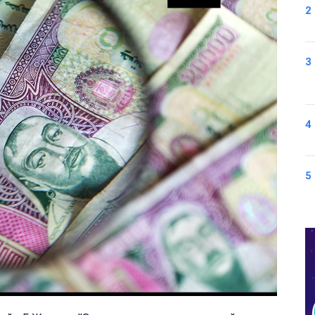
2
3
4
5