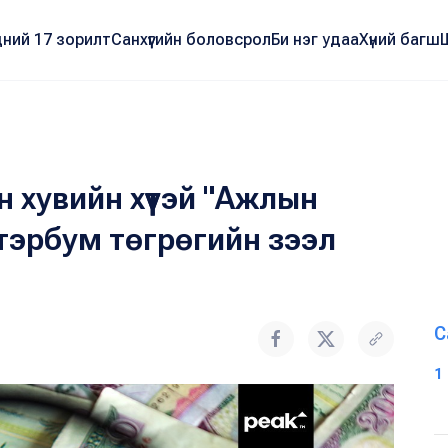
ний 17 зорилт
Санхүүгийн боловсрол
Би нэг удаа
Хүний багш
 хувийн хүүтэй "Ажлын
тэрбум төгрөгийн зээл
С
1