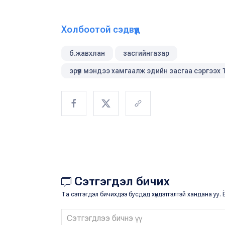
Холбоотой сэдвүүд
б.жавхлан
засгийнгазар
эрүүл мэндээ хамгаалж эдийн засгаа сэргээх 
Сэтгэгдэл бичих
Та сэтгэгдэл бичихдээ бусдад хүндэтгэлтэй хандана уу. Ё