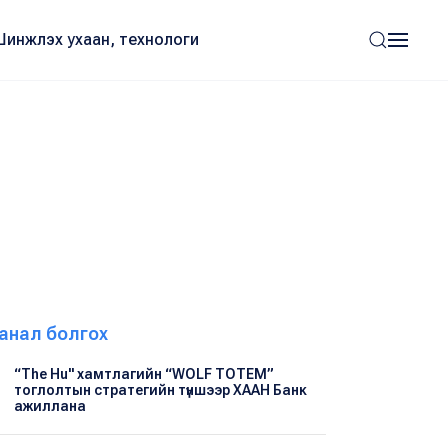
Шинжлэх ухаан, технологи
анал болгох
“The Hu" хамтлагийн “WOLF TOTEM”
тоглолтын стратегийн түншээр ХААН Банк
ажиллана