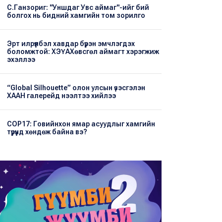
С.Ганзориг: "Уншдаг Увс аймаг"-ийг бий
болгох нь бидний хамгийн том зорилго
Эрт илрүүлбэл хавдар бүрэн эмчлэгдэх
боломжтой: ХЭҮА​Хөвсгөл аймагт хэрэгжиж
эхэллээ
“Global Silhouette” олон улсын үзэсгэлэн
ХААН галерейд нээлтээ хийлээ
COP17: Говийнхон ямар асуудлыг хамгийн
түрүүнд хөндөж байна вэ?