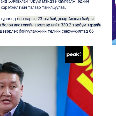
н сайд Б.Жавхлан "Эрүүл мэндээ хамгаалж, эдийн
ний хэрэгжилтийн талаар танилцуулав.
ий хүрээнд
энэ сарын 23-ны байдлаар Ажлын байрыг
 болон ипотекийн зээлээр нийт 330.2 тэрбум төгрөгийн
 цэвэрлэх байгууламжийн төслийн санхүүжилтэд 66