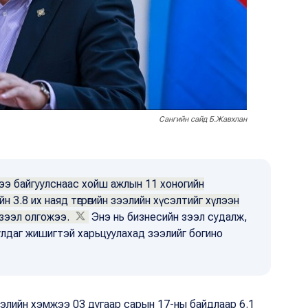
Сангийн сайд Б.Жавхлан
ээ байгуулснаас хойш ажлын 11 хоногийн
н 3.8 их наяд төгрөгийн зээлийн хүсэлтийг хүлээн
 зээл олгожээ.
Энэ нь бизнесийн зээл судалж,
лдаг жишигтэй харьцуулахад зээлийг богино
элийн хэмжээ 03 дугаар сарын 17-ны байдлаар 6.1