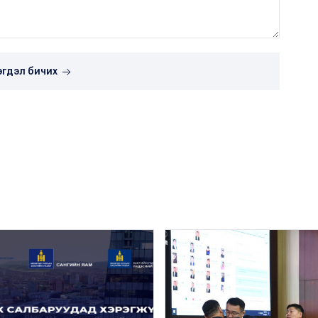
эгдэл бичих