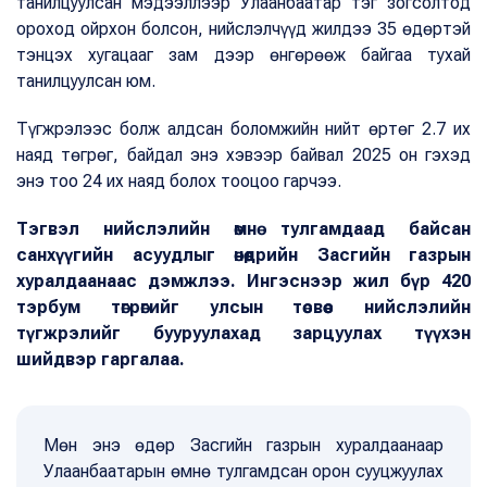
танилцуулсан мэдээллээр Улаанбаатар тэг зогсолтод
ороход ойрхон болсон, нийслэлчүүд жилдээ 35 өдөртэй
тэнцэх хугацааг зам дээр өнгөрөөж байгаа тухай
танилцуулсан юм.
Түгжрэлээс болж алдсан боломжийн нийт өртөг 2.7 их
наяд төгрөг, байдал энэ хэвээр байвал 2025 он гэхэд
энэ тоо 24 их наяд болох тооцоо гарчээ.
Тэгвэл нийслэлийн өмнө тулгамдаад байсан
санхүүгийн асуудлыг өнөөдрийн Засгийн газрын
хуралдаанаас дэмжлээ. Ингэснээр жил бүр 420
тэрбум төгрөгийг улсын төсвөөс нийслэлийн
түгжрэлийг бууруулахад зарцуулах түүхэн
шийдвэр гаргалаа.
Мөн энэ өдөр Засгийн газрын хуралдаанаар
Улаанбаатарын өмнө тулгамдсан орон сууцжуулах