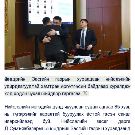
Өнөөдрийн Засгийн газрын хуралдаан нийслэлийн
удирдлагуудтай хамтран өргөтгөсөн байдлаар хуралдаж
хэд хэдэн чухал шийдвэр гаргалаа.
Нийслэлийн иргэдийн дунд явуулсан судалгаагаар 85 хувь
нь түгжрэлийг яаралтай бууруулах ёстой гэсэн санал
илэрхийлээд буй. Нийслэлийн засаг дарга
Д.Сумъяабазарын өнөөдрийн Засгийн газрын хуралдаанд