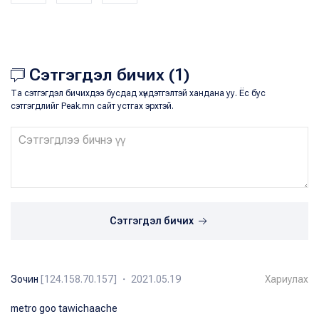
Сэтгэгдэл бичих (1)
Та сэтгэгдэл бичихдээ бусдад хүндэтгэлтэй хандана уу. Ёс бус
сэтгэгдлийг Peak.mn сайт устгах эрхтэй.
Сэтгэгдэл бичих
Зочин
[124.158.70.157] ・ 2021.05.19
Хариулах
metro goo tawichaache