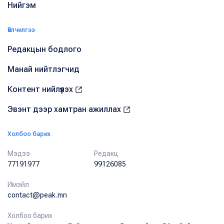
Нийгэм
Үйлчилгээ
Редакцын бодлого
Манай нийтлэгчид
Контент нийлүүлэх
Эвэнт дээр хамтран ажиллах
Холбоо барих
Мэдээ
Редакц
77191977
99126085
Имэйл
contact@peak.mn
Холбоо барих