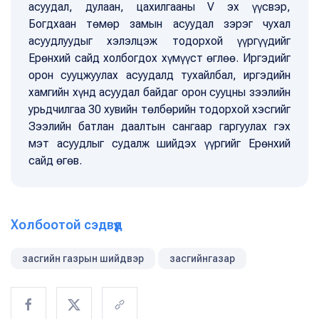
асуудал, дулаан, цахилгааны V эх үүсвэр,
Богдхаан төмөр замын асуудал зэрэг чухал
асуудлуудыг хэлэлцэж тодорхой үүргүүдийг
Ерөнхий сайд холбогдох хүмүүст өглөө. Иргэдийг
орон сууцжуулах асуудалд тухайлбал, иргэдийн
хамгийн хүнд асуудал байдаг орон сууцны зээлийн
урьдчилгаа 30 хувийн төлбөрийн тодорхой хэсгийг
Зээлийн батлан даалтын сангаар гаргуулах гэх
мэт асуудлыг судалж шийдэх үүргийг Ерөнхий
сайд өгөв.
Холбоотой сэдвүүд
засгийн газрын шийдвэр
засгийнгазар