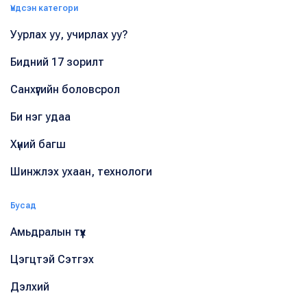
Үндсэн категори
Уурлах уу, учирлах уу?
Бидний 17 зорилт
Санхүүгийн боловсрол
Би нэг удаа
Хүний багш
Шинжлэх ухаан, технологи
Бусад
Амьдралын түүх
Цэгцтэй Сэтгэх
Дэлхий