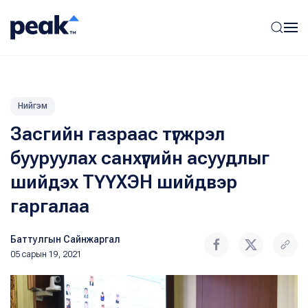
Нийгэм
Засгийн газраас түгжрэл
бууруулах санхүүгийн асуудлыг
шийдэх ТҮҮХЭН шийдвэр
гаргалаа
Баттулгын Сайнжаргал
05 сарын 19, 2021