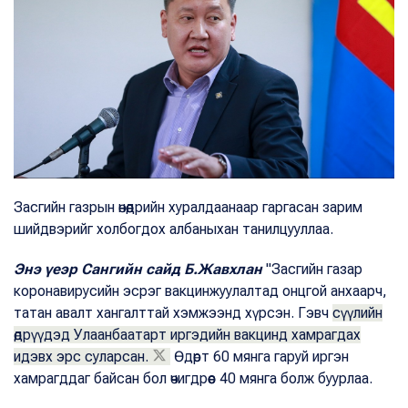
Засгийн газрын өнөөдрийн хуралдаанаар гаргасан зарим
шийдвэрийг холбогдох албаныхан танилцууллаа.
Энэ үеэр Сангийн сайд Б.Жавхлан
"Засгийн газар
коронавирусийн эсрэг вакцинжуулалтад онцгой анхаарч,
татан авалт хангалттай хэмжээнд хүрсэн. Гэвч
сүүлийн
өдрүүдэд Улаанбаатарт иргэдийн вакцинд хамрагдах
идэвх эрс суларсан.
Өдөрт 60 мянга гаруй иргэн
хамрагддаг байсан бол өчигдрөөс 40 мянга болж буурлаа.