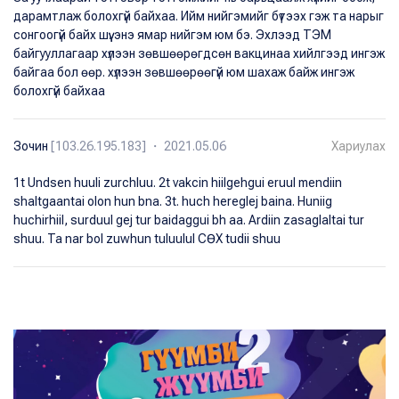
дарамтлаж болохгүй байхаа. Ийм нийгэмийг бүтээх гэж та нарыг
сонгоогүй байх шүү. энэ ямар нийгэм юм бэ. Эхлээд ТЭМ
байгууллагаар хүлээн зөвшөөрөгдсөн вакцинаа хийлгээд ингэж
байгаа бол өөр. хүлээн зөвшөөрөөгүй юм шахаж байж ингэж
болохгүй байхаа
Зочин
[103.26.195.183] ・ 2021.05.06
Хариулах
1t Undsen huuli zurchluu. 2t vakcin hiilgehgui eruul mendiin
shaltgaantai olon hun bna. 3t. huch hereglej baina. Huniig
huchirhiil, surduul gej tur baidaggui bh aa. Ardiin zasaglaltai tur
shuu. Ta nar bol zuwhun tuluulul СӨХ tudii shuu