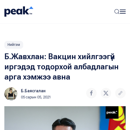
Нийгэм
Б.Жавхлан: Вакцин хийлгээгүй
иргэдэд тодорхой албадлагын
арга хэмжээ авна
Б.Баясгалан
05 сарын 05, 2021