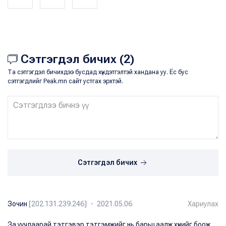
Сэтгэгдэл бичих (2)
Та сэтгэгдэл бичихдээ бусдад хүндэтгэлтэй хандана уу. Ёс бус
сэтгэгдлийг Peak.mn сайт устгах эрхтэй.
Сэтгэгдэл бичих
Зочин
[202.131.239.246] ・ 2021.05.06
Хариулах
За уучлаарай тэтгэвэр тэтгэмжийг нь барьцаалж хүнийг боож,