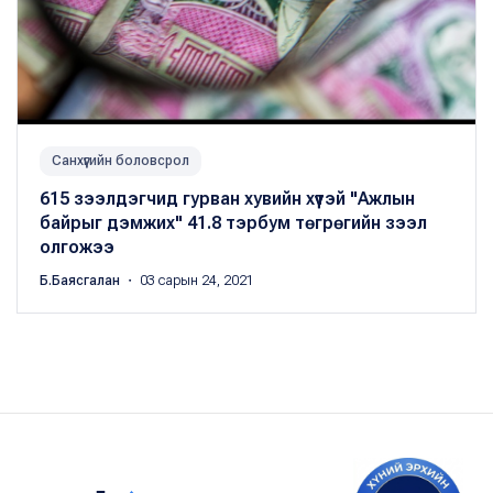
Санхүүгийн боловсрол
615 зээлдэгчид гурван хувийн хүүтэй "Ажлын
байрыг дэмжих" 41.8 тэрбум төгрөгийн зээл
олгожээ
Б.Баясгалан
・ 03 сарын 24, 2021