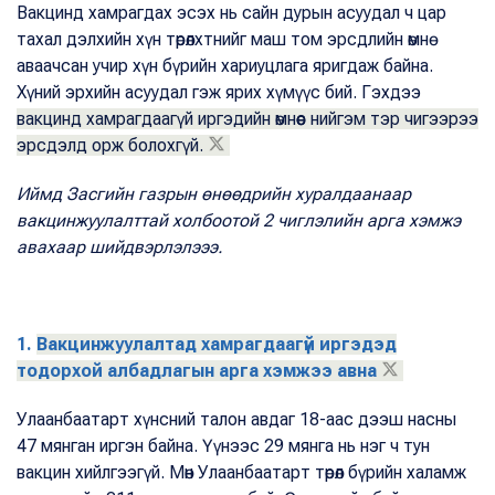
Вакцинд хамрагдах эсэх нь сайн дурын асуудал ч цар
тахал дэлхийн хүн төрөлхтнийг маш том эрсдлийн өмнө
аваачсан учир хүн бүрийн хариуцлага яригдаж байна.
Хүний эрхийн асуудал гэж ярих хүмүүс бий. Гэхдээ
вакцинд хамрагдаагүй иргэдийн өмнөөс нийгэм тэр чигээрээ
эрсдэлд орж болохгүй.
Иймд Засгийн газрын өнөөдрийн хуралдаанаар
вакцинжуулалттай холбоотой 2 чиглэлийн арга хэмжэ
авахаар шийдвэрлэлэээ.
1.
Вакцинжуулалтад хамрагдаагүй иргэдэд
тодорхой албадлагын арга хэмжээ авна
Улаанбаатарт хүнсний талон авдаг 18-аас дээш насны
47 мянган иргэн байна. Үүнээс 29 мянга нь нэг ч тун
вакцин хийлгээгүй. Мөн Улаанбаатарт төрөл бүрийн халамж