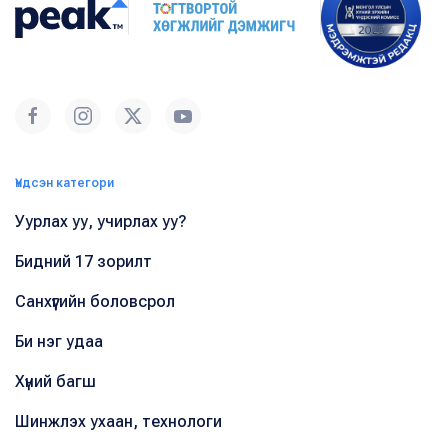
Үндсэн категори
Уурлах уу, учирлах уу?
Бидний 17 зорилт
Санхүүгийн боловсрол
Би нэг удаа
Хүний багш
Шинжлэх ухаан, технологи