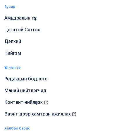
Бусад
Амьдралын түүх
Цэгцтэй Сэтгэх
Дэлхий
Нийгэм
Үйлчилгээ
Редакцын бодлого
Манай нийтлэгчид
Контент нийлүүлэх
Эвэнт дээр хамтран ажиллах
Холбоо барих