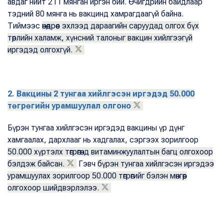
авдаг нийт 211 мянган иргэн бий. Өчигдрийн байдлаар
тэдний 80 мянга нь вакцинд хамрагдаагүй байна.
Тиймээс
өнөөдрөөс эхлээд дараагийн саруудад олгох бүх
төрлийн халамж, хүнсний талоныг вакцин хийлгээгүй
иргэдэд олгохгүй.
2.
Вакцины 2 тунгаа хийлгэсэн иргэдэд 50.000
төгрөгийн урамшуулал олгоно
Бүрэн тунгаа хийлгэсэн иргэдэд вакцины үр дүнг
хамгаалах, дархлааг нь хадгалах, сэргээх зорилгоор
50.000 хүртэлх төгрөгөнд витаминжуулалтын багц олгохоор
бэлдэж байсан.
Гэвч
бүрэн тунгаа хийлгэсэн иргэдээ
урамшуулах зорилгоор 50.000 төгрөгийг бэлэн мөнгөөр
олгохоор шийдвэрлэлээ.