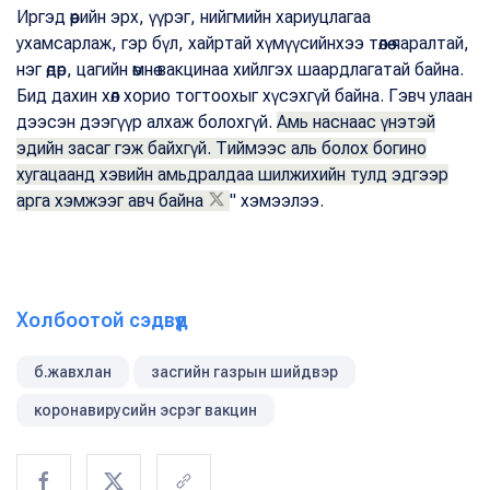
Иргэд өөрийн эрх, үүрэг, нийгмийн хариуцлагаа
ухамсарлаж, гэр бүл, хайртай хүмүүсийнхээ төлөө яаралтай,
нэг өдөр, цагийн өмнө вакцинаа хийлгэх шаардлагатай байна.
Бид дахин хөл хорио тогтоохыг хүсэхгүй байна. Гэвч улаан
дээсэн дээгүүр алхаж болохгүй.
Амь наснаас үнэтэй
эдийн засаг гэж байхгүй. Тиймээс аль болох богино
хугацаанд хэвийн амьдралдаа шилжихийн тулд эдгээр
арга хэмжээг авч байна
" хэмээлээ.
Холбоотой сэдвүүд
б.жавхлан
засгийн газрын шийдвэр
коронавирусийн эсрэг вакцин