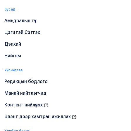
Бусад
Амьдралын түүх
Цэгцтэй Сэтгэх
Дэлхий
Нийгэм
Үйлчилгээ
Редакцын бодлого
Манай нийтлэгчид
Контент нийлүүлэх
Эвэнт дээр хамтран ажиллах