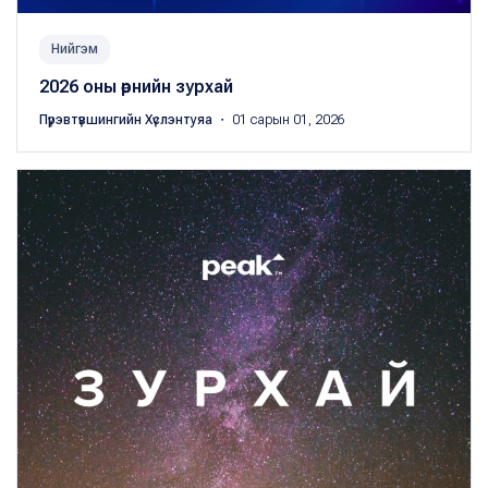
Нийгэм
2026 оны өрнийн зурхай
Пүрэвтүвшингийн Хүслэнтуяа
・ 01 сарын 01, 2026