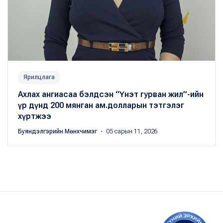
Ярилцлага
Ахлах ангиасаа бэлдсэн “Үнэт гурван жил”-ийн
үр дүнд 200 мянган ам.долларын тэтгэлэг
хүртжээ
Буяндэлгэрийн Мөнхчимэг
・ 05 сарын 11, 2026