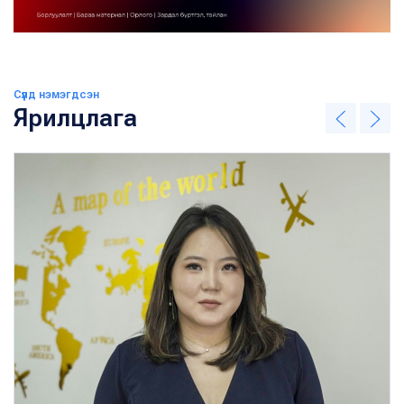
Сүүлд нэмэгдсэн
Ярилцлага