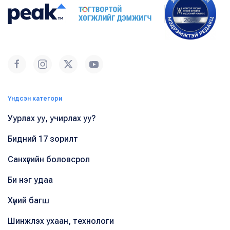
Үндсэн категори
Уурлах уу, учирлах уу?
Бидний 17 зорилт
Санхүүгийн боловсрол
Би нэг удаа
Хүний багш
Шинжлэх ухаан, технологи