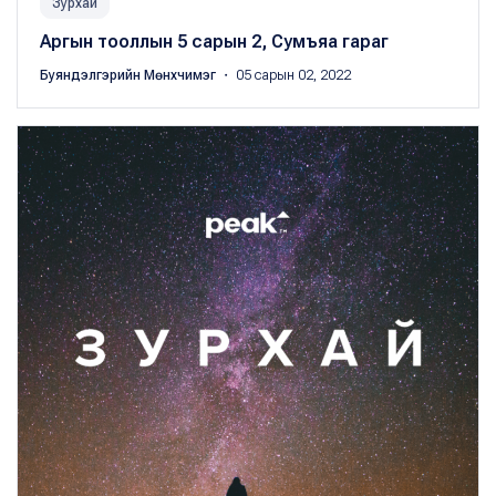
Зурхай
Аргын тооллын 5 сарын 2, Сумъяа гараг
Буяндэлгэрийн Мөнхчимэг
・ 05 сарын 02, 2022