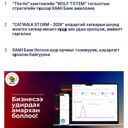
1
“The Hu" хамтлагийн “WOLF TOTEM” тоглолтын
стратегийн түншээр ХААН Банк ажиллана
2
“CATWALK STORM – 2026” алдартай загварын шоунд
монгол загвар өмсөгч хүүхдүүд анх удаа оролцож, амжилт
гаргалаа
3
ХААН Банк Ногоон нуур орчмыг тохижуулж, цэцэрлэгт
хүрээлэн байгуулна