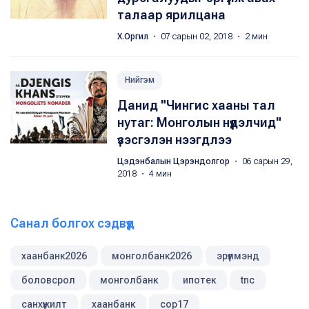
талаар ярилцана
Х.Оргил
・ 07 сарын 02, 2018 ・ 2 мин
Нийгэм
Данид "Чингис хааны тал
нутаг: Монголын нүүдэлчид"
үзэсгэлэн нээгдлээ
Цэдэнбалын Цэрэндолгор
・ 06 сарын 29,
2018 ・ 4 мин
Санал болгох сэдвүүд
хаанбанк2026
монголбанк2026
эрүүлмэнд
боловсрол
монголбанк
ипотек
tnc
санхүүжилт
хаанбанк
cop17