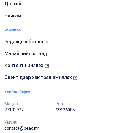
Дэлхий
Нийгэм
Үйлчилгээ
Редакцын бодлого
Манай нийтлэгчид
Контент нийлүүлэх
Эвэнт дээр хамтран ажиллах
Холбоо барих
Мэдээ
Редакц
77191977
99126085
Имэйл
contact@peak.mn