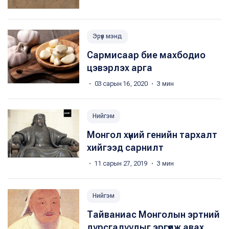
Эрүүл мэнд
Сармисаар бие махбодио
цэвэрлэх арга
・ 03 сарын 16, 2020 ・ 3 мин
Нийгэм
Монгол хүний генийн тархалт
хийгээд сарнилт
・ 11 сарын 27, 2019 ・ 3 мин
Нийгэм
Тайваниас Монголын эртний
дурсгалуудыг эргүүлж авах