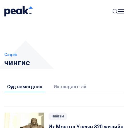
Сэдэв
чингис
Сүүлд нэмэгдсэн
Их хандалттай
Нийгэм
Их Монгол Улсын 820 жилийн