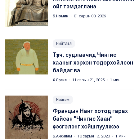
ойг тэмдэглэнэ
Б.Номин
・ 01 сарын 08, 2026
Нийтлэл
Түүхч, судлаачид Чингис
хааныг хэрхэн тодорхойлсон
байдаг вэ
Х.Оргил
・ 11 сарын 21, 2025 ・ 1 мин
Нийгэм
Францын Нант хотод гарах
байсан "Чингис Хаан"
үзэсгэлэнг хойшлуулжээ
Б.Анхилам
・ 10 сарын 13, 2020 ・ 1 мин