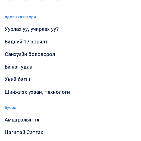
Үндсэн категори
Уурлах уу, учирлах уу?
Бидний 17 зорилт
Санхүүгийн боловсрол
Би нэг удаа
Хүний багш
Шинжлэх ухаан, технологи
Бусад
Амьдралын түүх
Цэгцтэй Сэтгэх