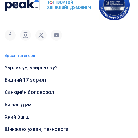
Үндсэн категори
Уурлах уу, учирлах уу?
Бидний 17 зорилт
Санхүүгийн боловсрол
Би нэг удаа
Хүний багш
Шинжлэх ухаан, технологи