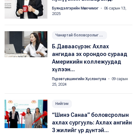
Буяндэлгэрийн Мөнхчимэг
・ 06 сарын 13,
2025
Чанартай боловсролыг дэмжих
Б.Даваасүрэн: Ахлах
ангидаа эх орондоо сураад
Америкийн коллежуудад
хүлээн...
Пүрэвтүвшингийн Хүслэнтуяа
・ 09 сарын
25, 2024
Нийгэм
“Шинэ Санаа” боловсролын
ахлах сургууль: Ахлах ангийн
3 жилийг үр дүнтэй...