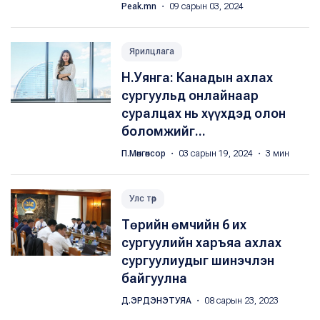
Peak.mn
・ 09 сарын 03, 2024
Ярилцлага
Н.Уянга: Канадын ахлах
сургуульд онлайнаар
суралцах нь хүүхдэд олон
боломжийг...
П.Мөнгөнсор
・ 03 сарын 19, 2024 ・ 3 мин
Улс төр
Төрийн өмчийн 6 их
сургуулийн харъяа ахлах
сургуулиудыг шинэчлэн
байгуулна
Д.ЭРДЭНЭТУЯА
・ 08 сарын 23, 2023