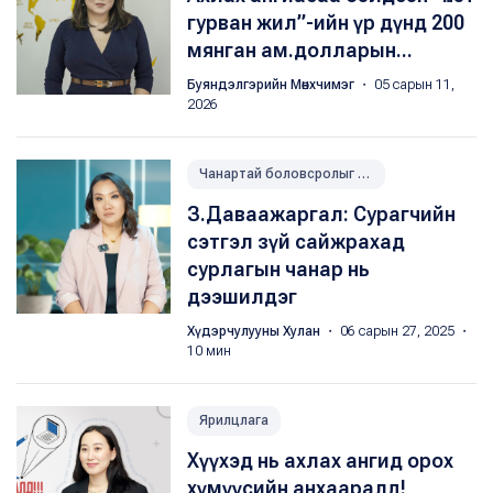
гурван жил”-ийн үр дүнд 200
мянган ам.долларын...
Буяндэлгэрийн Мөнхчимэг
・ 05 сарын 11,
2026
Чанартай боловсролыг дэмжих
З.Даваажаргал: Сурагчийн
сэтгэл зүй сайжрахад
сурлагын чанар нь
дээшилдэг
Хүдэрчулууны Хулан
・ 06 сарын 27, 2025 ・
10 мин
Ярилцлага
Хүүхэд нь ахлах ангид орох
хүмүүсийн анхааралд!