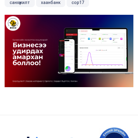
санхүүжилт
хаанбанк
cop17