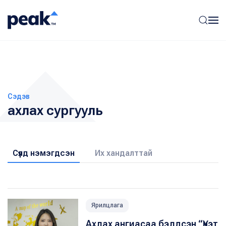
Сэдэв
ахлах сургууль
Сүүлд нэмэгдсэн
Их хандалттай
Ярилцлага
Ахлах ангиасаа бэлдсэн “Үнэт