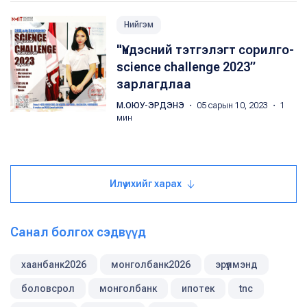
Нийгэм
"Үндэсний тэтгэлэгт сорилго-
science challenge 2023”
зарлагдлаа
М.ОЮУ-ЭРДЭНЭ
・ 05 сарын 10, 2023 ・ 1
мин
Илүү ихийг харах
Санал болгох сэдвүүд
хаанбанк2026
монголбанк2026
эрүүлмэнд
боловсрол
монголбанк
ипотек
tnc