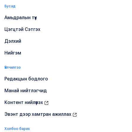
Бусад
Амьдралын түүх
Цэгцтэй Сэтгэх
Дэлхий
Нийгэм
Үйлчилгээ
Редакцын бодлого
Манай нийтлэгчид
Контент нийлүүлэх
Эвэнт дээр хамтран ажиллах
Холбоо барих