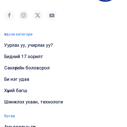
Үндсэн категори
Уурлах уу, учирлах уу?
Бидний 17 зорилт
Санхүүгийн боловсрол
Би нэг удаа
Хүний багш
Шинжлэх ухаан, технологи
Бусад
Амьдралын түүх