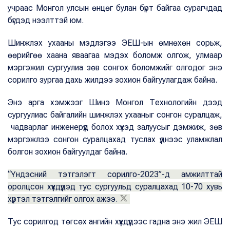
учраас Монгол улсын өнцөг булан бүрт байгаа сурагчдад
бүгдэд нээлттэй юм.
Шинжлэх ухааны мэдлэгээ ЭЕШ-ын өмнөхөн сорьж,
өөрийгөө хаана яваагаа мэдэх боломж олгож, улмаар
мэргэжил сургуулиа зөв сонгох боломжийг олгодог энэ
сорилго зургаа дахь жилдээ зохион байгуулагдаж байна.
Энэ арга хэмжээг Шинэ Монгол Технологийн дээд
сургуулиас байгалийн шинжлэх ухааныг сонгон суралцаж,
чадварлаг инженерүүд болох хүүхэд залуусыг дэмжиж, зөв
мэргэжлээ сонгон суралцахад туслах үүднээс уламжлал
болгон зохион байгуулдаг байна.
“Үндэсний тэтгэлэгт сорилго-2023”-д амжилттай
оролцсон хүүхдүүдэд тус сургуульд суралцахад 10-70 хувь
хүртэл тэтгэлгийг олгох ажээ.
Тус сорилгод төгсөх ангийн хүүхдүүдээс гадна энэ жил ЭЕШ