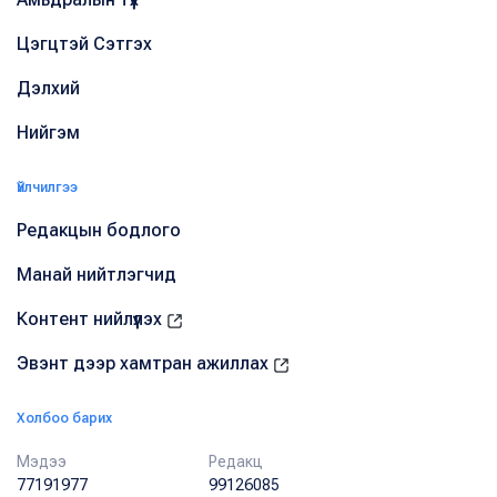
Цэгцтэй Сэтгэх
Дэлхий
Нийгэм
Үйлчилгээ
Редакцын бодлого
Манай нийтлэгчид
Контент нийлүүлэх
Эвэнт дээр хамтран ажиллах
Холбоо барих
Мэдээ
Редакц
77191977
99126085