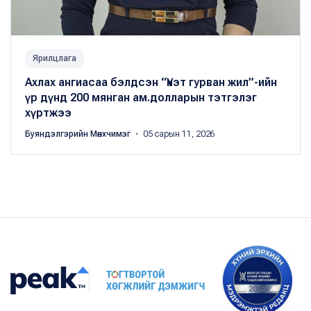
Ярилцлага
Ахлах ангиасаа бэлдсэн “Үнэт гурван жил”-ийн
үр дүнд 200 мянган ам.долларын тэтгэлэг
хүртжээ
Буяндэлгэрийн Мөнхчимэг
・ 05 сарын 11, 2026