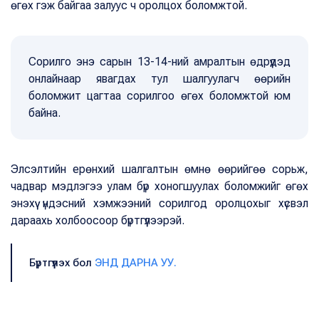
өгөх гэж байгаа залуус ч оролцох боломжтой.
Сорилго энэ сарын 13-14-ний амралтын өдрүүдэд
онлайнаар явагдах тул шалгуулагч өөрийн
боломжит цагтаа сорилгоо өгөх боломжтой юм
байна.
Элсэлтийн ерөнхий шалгалтын өмнө өөрийгөө сорьж,
чадвар мэдлэгээ улам бүр хоногшуулах боломжийг өгөх
энэхүү үндэсний хэмжээний сорилгод оролцохыг хүсвэл
дараахь холбоосоор бүртгүүлээрэй.
Бүртгүүлэх бол
ЭНД ДАРНА УУ.