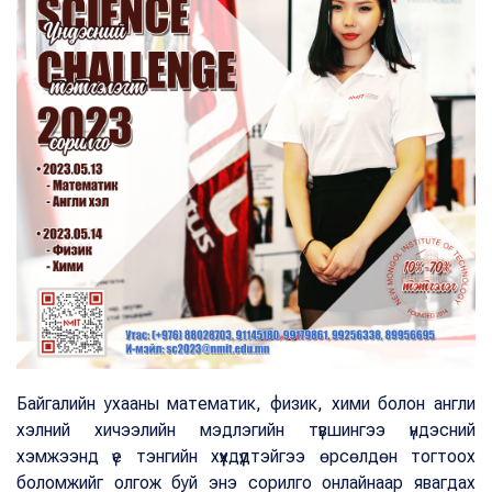
Байгалийн ухааны математик, физик, хими болон англи
хэлний хичээлийн мэдлэгийн түвшингээ үндэсний
хэмжээнд үе тэнгийн хүүхдүүдтэйгээ өрсөлдөн тогтоох
боломжийг олгож буй энэ сорилго онлайнаар явагдах