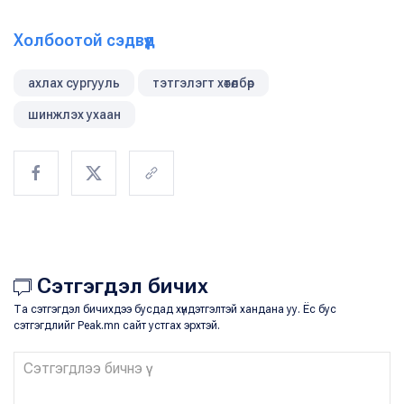
Холбоотой сэдвүүд
ахлах сургууль
тэтгэлэгт хөтөлбөр
шинжлэх ухаан
Сэтгэгдэл бичих
Та сэтгэгдэл бичихдээ бусдад хүндэтгэлтэй хандана уу. Ёс бус
сэтгэгдлийг Peak.mn сайт устгах эрхтэй.