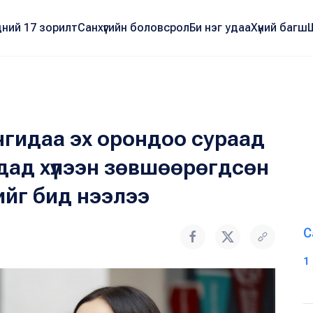
ний 17 зорилт
Санхүүгийн боловсрол
Би нэг удаа
Хүний багш
ангидаа эх орондоо сураад
ад хүлээн зөвшөөрөгдсөн
йг бид нээлээ
С
1