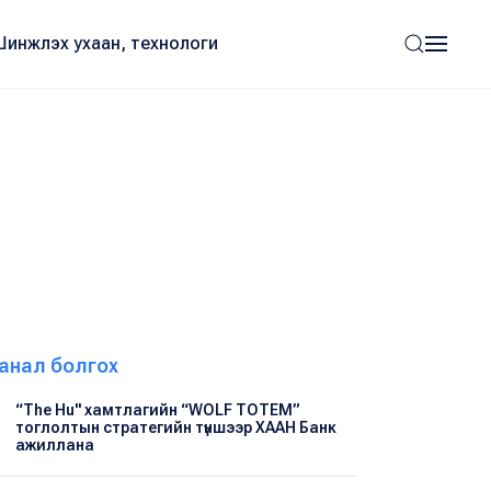
Шинжлэх ухаан, технологи
анал болгох
“The Hu" хамтлагийн “WOLF TOTEM”
тоглолтын стратегийн түншээр ХААН Банк
ажиллана