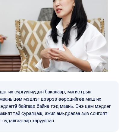
эг их сургуулиудын бакалавр, магистрын
 маань цөм мэдлэг дээрээ өөрсдийгөө маш их
эдлэггүй байгаад байна тэд маань. Энэ цөм мэдлэг
мжилттай суралцаж, ажил амьдралаа зөв сонголт
г судалгаагаар харуулсан.