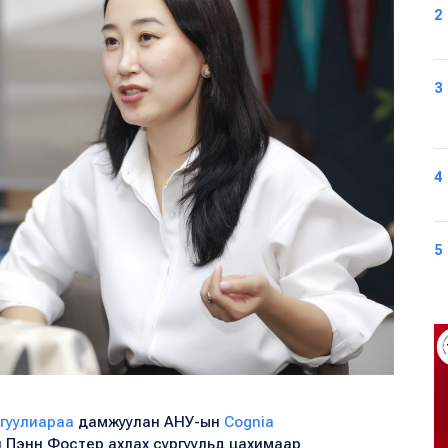
2
3
4
5
ргуулиараа
дамжуулан АНУ-ын
Cognia
 Пэнн Фостер ахлах сургуульд цахимаар