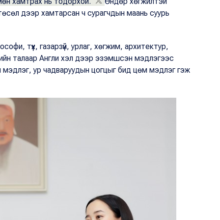
мөн хамтрах нь тодорхой.
Өндөр хөгжилтэй
төсөл дээр хамтарсан ч сурагчдын маань суурь
.
софи, түүх, газарзүй, урлаг, хөгжим, архитектур,
үүсийн талаар Англи хэл дээр эзэмшсэн мэдлэгээс
 мэдлэг, ур чадваруудын цогцыг бид цөм мэдлэг гэж