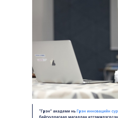
“Гүрэн” академи нь
Гүрэн инновацийн су
байгууллагаар магадлан итгэмжлэгдсэн