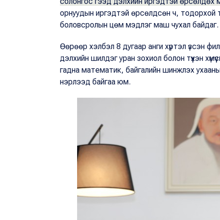
солонгос гээд дэлхийн иргэдтэй өрсөлдөх 
орнуудын иргэдтэй өрсөлдсөн ч, тодорхой 
боловсролын цөм мэдлэг маш чухал байдаг
Өөрөөр хэлбэл 8 дугаар анги хүртэл үзсэн фило
дэлхийн шилдэг уран зохиол болон түүхэн хүм
гадна математик, байгалийн шинжлэх ухааны
нэрлээд байгаа юм.