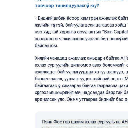
товчоор танилцуулахгүй юу?
- Бидний албан ёсоор хамтран ажиллаж байга
жилийн түүхтэй, байгуулагдсан цагаасаа хойш
нэр хүндтэй хөрөнгө оруулалтын "Bain Capita
зөвлөгөө өгч ажилласан учраас бид энэхүү ба
байсан юм.
Хилийн чанадад ажиллаж амьдарч байгаа АНУ-ы
ахлах сургуулийн дипломоо авах боломжийг 
ажилладаг байгууллагууддаа хатуу шалгуур, 
бизнес аялал, уулзалтуудыг хийсний эцэст Мо
байгаагаас үл хамааран байгаа газраасаа ца
хүргэхзөвшөөрлийг авч чадсандаа баяртай б
ардчилсан улс. Энэ ч утгаараа биднийг бас 
Пэнн Фостер цахим ахлах сургууль нь А