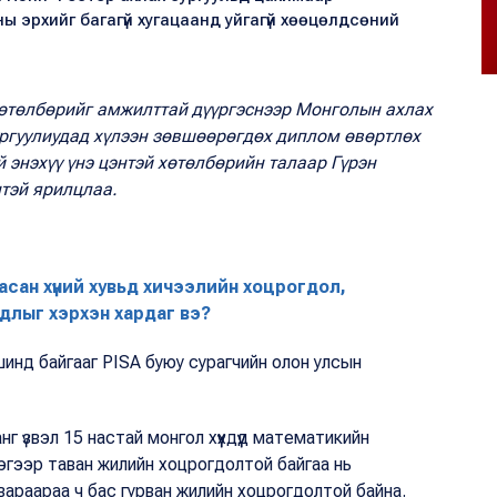
 эрхийг багагүй хугацаанд уйгагүй хөөцөлдсөний
хөтөлбөрийг амжилттай дүүргэснээр Монголын ахлах
ургуулиудад хүлээн зөвшөөрөгдөх диплом өвөртлөх
 энэхүү үнэ цэнтэй хөтөлбөрийн талаар Гүрэн
нтэй ярилцлаа.
сан хүний хувьд хичээлийн хоцрогдол,
удлыг хэрхэн хардаг вэ?
инд байгааг PISA буюу сурагчийн олон улсын
 үзвэл 15 настай монгол хүүхдүүд математикийн
гээр таван жилийн хоцрогдолтой байгаа нь
вараараа ч бас гурван жилийн хоцрогдолтой байна.