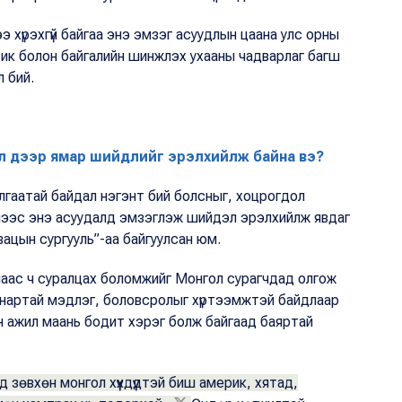
ээ хүрэхгүй байгаа энэ эмзэг асуудлын цаана улс орны
ик болон байгалийн шинжлэх ухааны чадварлаг багш
 бий.
ал дээр ямар шийдлийг эрэлхийлж байна вэ?
н ялгаатай байдал нэгэнт бий болсныг, хоцрогдол
иймээс энэ асуудалд эмзэглэж шийдэл эрэлхийлж явдаг
вацын сургууль”-аа байгуулсан юм.
аас ч суралцах боломжийг Монгол сурагчдад олгож
анартай мэдлэг, боловсролыг хүртээмжтэй байдлаар
он ажил маань бодит хэрэг болж байгаад баяртай
д зөвхөн монгол хүүхдүүдтэй биш америк, хятад,