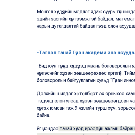
Монгол хүүхдүүдийн мэдлэг ядаж суурь түвшинд
эдийн засгийн хүртээмжтэй байдал, математ
нарын дутагдалтай байдал гээд олон асуудал
-Тэгвэл танай Гүрэн академи энэ асууд
-Бид юун түрүүнд хүүхдүүдэд маань боловсролы
нүүрлэснийг хүлээн зөвшөөрөхөөс аргагүй. Т
боловсролын байгууллагын хувьд “Гүрэн инно
Дэлхийн шилдэг хөтөлбөрт эх орныхоо хаан
тэдэнд олон улсад хүлээн зөвшөөрөгдсөн ч
хүргэх юмсан гэж 9 жилийн турш хүсч, зорьс
байна.
Яг үнэндээ
танай хүүхэд ирээдүйн ажлын байран