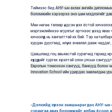
Тиймээс бид
АНУ-ын ахлах ангийн дипломын
боломжийн хэрээрээ энэ цөм мэдлэгийг дав
Мөн нөгөө талаар үндсэн үзэх ёстой хичээлээ 
мэргэжлийнхээ агуулгыг эртнээс үзээд явах 
хичээлүүд нь хангалттай их бий. Тэр хөтөлбө
хурдан дуусгаад, илүү их ачаалал дааж чадда
Цаашлаад гоц авьяастай сурагчид гараад ир
хүүхдүүдийг сургах хүсэлтэй олон улсын сангу
Европын томоохон сангууд, банкууд болон чи
Innovation School-ийн удирдах зөвлөлдөө ур
-Дэлхийд хүлээн зөвшөөрөгдөх АНУ-ын
сурангаа авах боломжийг албан ёсоор ав