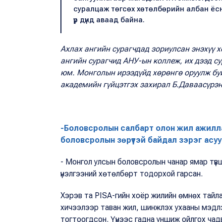
суралцаж төгсөх хөтөлбөрийн албан ёсны
үр дүнд аваад байна.
Ахлах ангийн сурагчдад зориулсан энэхүү 
ангийн сурагчид АНУ-ын коллеж, их дээд с
юм. Монголын ирээдүйд хөрөнгө оруулж буй
академийн гүйцэтгэх захирал Б.Даваасүрэ
-Боловсролын салбарт олон жил ажилла
боловсролын зөрүүтэй байдал зэрэг асу
- Монгол улсын боловсролын чанар ямар түвш
үнэлгээний хөтөлбөрт тодорхой гарсан.
Хэрэв та PISA-гийн хоёр жилийн өмнөх тайланг
хичээлээр таван жил, шинжлэх ухааны мэдлэ
тогтоогдсон. Үүнээс гадна уншиж ойлгох чад