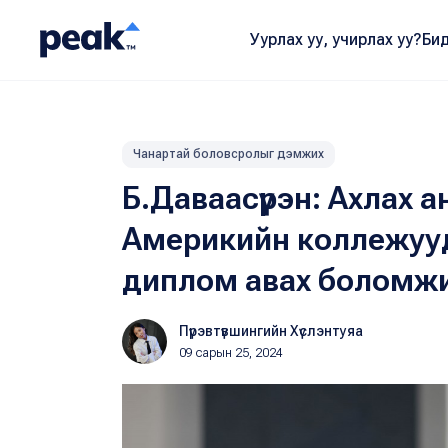
Уурлах уу, учирлах уу?
Бид
Чанартай боловсролыг дэмжих
Б.Даваасүрэн: Ахлах 
Америкийн коллежууд
диплом авах боломжи
Пүрэвтүвшингийн Хүслэнтуяа
09 сарын 25, 2024