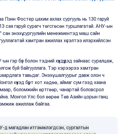
а Пэнн Фостер цахим ахлах сургууль нь 130 гаруй
 13 сая гаруй сурагч төгсгөсөн туршлагатай. АНУ-ын
l" сан энэхүү сургуулийн менежментэд маш сайн
йгууллагатай хамтран ажиллах хүсэлтээ илэрхийлсэн
н гэр бүл болон тэдний хүүхдүүдэд зайнаас суралцаж,
олгож буй байгууллага. Тэр хэрээрээ хамтран
шаардлага тавьдаг. Энэхүү шалгуурыг давж олон ч
нгол хүүхэд бүрт хот хөдөө, аймаг сум гээд хаана
химаар, боломжийн өртгөөр, чанартай боловсрол
айна. Монгол Улс бол өөрөө Төв Азийн цорын ганц
дэмжиж ажиллаж байгаа.
НУ-д магадлан итгэмжлэгдсэн, сургалтын