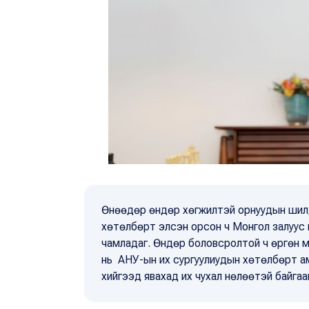
Өнөөдөр өндөр хөгжилтэй орнуудын шилд
хөтөлбөрт элсэн орсон ч Монгол залуус
чамладаг. Өндөр боловсролтой ч өргөн м
нь АНУ-ын их сургуулиудын хөтөлбөрт а
хийгээд явахад их чухал нөлөөтэй байгаа