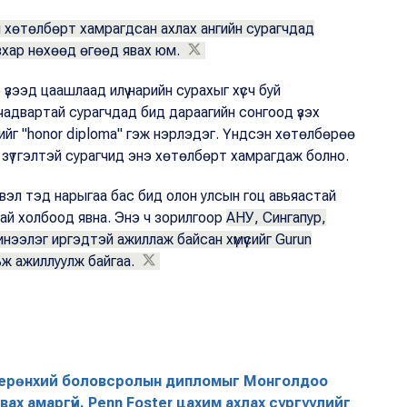
 хөтөлбөрт хамрагдсан ахлах ангийн сурагчдад
хар нөхөөд өгөөд явах юм.
үзээд цаашлаад илүү нарийн сурахыг хүсч буй
чадвартай сурагчдад бид дараагийн сонгоод үзэх
рийг "honor diploma" гэж нэрлэдэг. Үндсэн хөтөлбөрөө
г, зүтгэлтэй сурагчид энэ хөтөлбөрт хамрагдаж болно.
вэл тэд нарыгаа бас бид олон улсын гоц авьяастай
удтай холбоод явна. Энэ ч зорилгоор
АНУ, Сингапур,
нээлэг иргэдтэй ажиллаж байсан хүмүүсийг Gurun
ьж ажиллуулж байгаа.
 ерөнхий боловсролын дипломыг Монголдоо
ах амаргүй. Penn Foster цахим ахлах сургуулийг