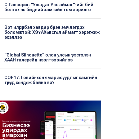
С.Ганзориг: "Уншдаг Увс аймаг"-ийг бий
болгох нь бидний хамгийн том зорилго
Эрт илрүүлбэл хавдар бүрэн эмчлэгдэх
боломжтой: ХЭҮА​Хөвсгөл аймагт хэрэгжиж
эхэллээ
“Global Silhouette” олон улсын үзэсгэлэн
ХААН галерейд нээлтээ хийлээ
COP17: Говийнхон ямар асуудлыг хамгийн
түрүүнд хөндөж байна вэ?