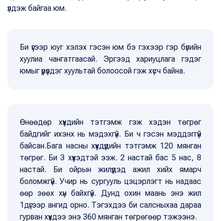
үлдэж байгаа юм.
Би үүгээр юуг хэлэх гэсэн юм бэ гэхээр гэр бүлийн
хуулиа чангатгаасай. Эргээд хариуцлага гэдэг
юмыг үүрүүлдэг хуультай болоосой гэж хүсч байна.
Өнөөдөр хүүхдийн тэтгэмж гэж хэдэн төгрөг
байдгийг ихэнх нь мэдэхгүй. Би ч гэсэн мэддэггүй
байсан.Бага насны хүүхдүүдийн тэтгэмж 120 мянган
төгрөг. Би 3 хүүхэдтэй ээж. 2 настай бас 5 нас, 8
настай. Би ойрын жилүүдэд ажил хийх ямарч
боломжгүй. Учир нь сургууль цэцэрлэгт нь надаас
өөр зөөх хүн байхгүй. Дунд охин маань энэ жил
1дүгээр ангид орно. Тэгэхдээ би салсныхаа дараа
гурван хүүхдээ энэ 360 мянган төгрөгөөр тэжээнэ.