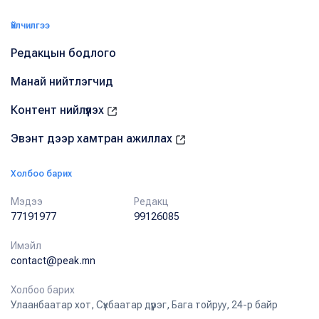
Үйлчилгээ
Редакцын бодлого
Манай нийтлэгчид
Контент нийлүүлэх
Эвэнт дээр хамтран ажиллах
Холбоо барих
Мэдээ
Редакц
77191977
99126085
Имэйл
contact@peak.mn
Холбоо барих
Улаанбаатар хот, Сүхбаатар дүүрэг, Бага тойруу, 24-р байр