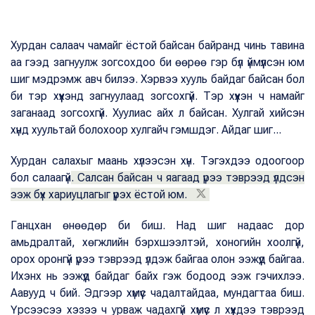
Хурдан салаач чамайг ёстой байсан байранд чинь тавина
аа гээд загнуулж зогсохдоо би өөрөө гэр бүл үймүүлсэн юм
шиг мэдрэмж авч билээ. Хэрвээ хууль байдаг байсан бол
би тэр хүүхэнд загнуулаад зогсохгүй. Тэр хүүхэн ч намайг
заганаад зогсохгүй. Хуулиас айх л байсан. Хулгай хийсэн
хүнд хуультай болохоор хулгайч гэмшдэг. Айдаг шиг...
Хурдан салахыг маань хүлээсэн хүн. Тэгэхдээ одоогоор
бол салаагүй
. Салсан байсан ч яагаад үрээ тэврээд үлдсэн
ээж бүх хариуцлагыг үүрэх ёстой юм.
Ганцхан өнөөдөр би биш. Над шиг надаас дор
амьдралтай, хөгжлийн бэрхшээлтэй, хоногийн хоолгүй,
орох оронгүй үрээ тэврээд үлдэж байгаа олон ээжүүд байгаа.
Ихэнх нь ээжүүд байдаг байх гэж бодоод ээж гэчихлээ.
Аавууд ч бий. Эдгээр хүмүүс чадалтайдаа, мундагтаа биш.
Үрсээсээ хэзээ ч урваж чадахгүй хүмүүс л хүүхдээ тэврээд