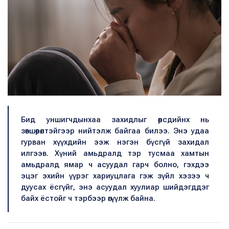
Бид уншигчдынхаа захидлыг өөрсдийнх нь
зөвшөөрөлтэйгээр нийтэлж байгаа билээ. Энэ удаа
гурван хүүхдийн ээж нэгэн бүсгүй захидал
илгээв. Хүний амьдралд тэр тусмаа хамтын
амьдралд ямар ч асуудал гарч болно, гэхдээ
эцэг эхийн үүрэг хариуцлага гэж зүйл хэзээ ч
дуусах ёсгүйг, энэ асуудал хуулиар шийдэгддэг
байх ёстойг ч тэрбээр өгүүлж байна.