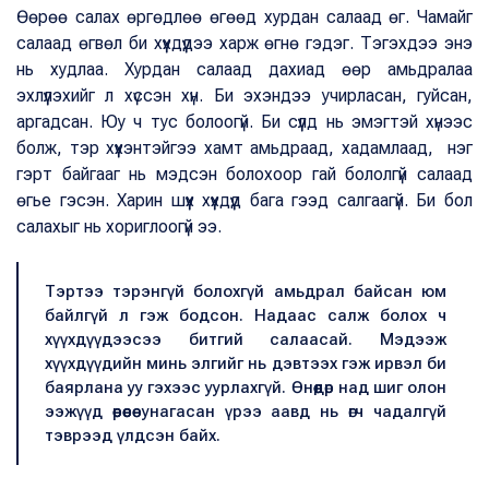
Өөрөө салах өргөдлөө өгөөд хурдан салаад өг. Чамайг
салаад өгвөл би хүүхдүүдээ харж өгнө гэдэг. Тэгэхдээ энэ
нь худлаа. Хурдан салаад дахиад өөр амьдралаа
эхлүүлэхийг л хүссэн хүн. Би эхэндээ учирласан, гуйсан,
аргадсан. Юу ч тус болоогүй. Би сүүлд нь эмэгтэй хүнээс
болж, тэр хүүхэнтэйгээ хамт амьдраад, хадамлаад, нэг
гэрт байгааг нь мэдсэн болохоор гай бололгүй салаад
өгье гэсэн. Харин шүүх хүүхдүүд бага гээд салгаагүй. Би бол
салахыг нь хориглоогүй ээ.
Тэртээ тэрэнгүй болохгүй амьдрал байсан юм
байлгүй л гэж бодсон. Надаас салж болох ч
хүүхдүүдээсээ битгий салаасай. Мэдээж
хүүхдүүдийн минь элгийг нь дэвтээх гэж ирвэл би
баярлана уу гэхээс уурлахгүй. Өнөөдөр над шиг олон
ээжүүд өөрөөсөө унагасан үрээ аавд нь өгч чадалгүй
тэврээд үлдсэн байх.