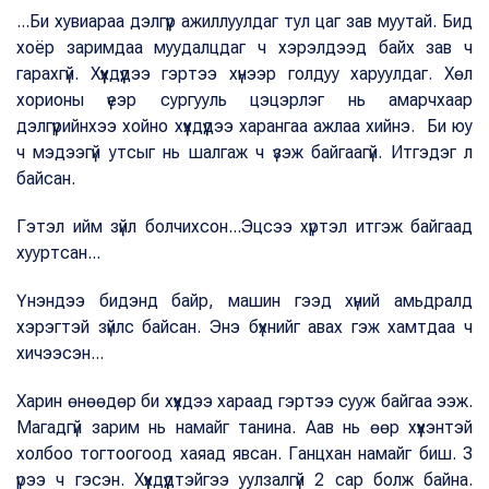
...Би хувиараа дэлгүүр ажиллуулдаг тул цаг зав муутай. Бид
хоёр заримдаа муудалцдаг ч хэрэлдээд байх зав ч
гарахгүй. Хүүхдүүдээ гэртээ хүнээр голдуу харуулдаг. Хөл
хорионы үеэр сургууль цэцэрлэг нь амарчхаар
дэлгүүрийнхээ хойно хүүхдүүдээ харангаа ажлаа хийнэ. Би юу
ч мэдээгүй утсыг нь шалгаж ч үзэж байгаагүй. Итгэдэг л
байсан.
Гэтэл ийм зүйл болчихсон...Эцсээ хүртэл итгэж байгаад
хууртсан...
Үнэндээ бидэнд байр, машин гээд хүний амьдралд
хэрэгтэй зүйлс байсан. Энэ бүхнийг авах гэж хамтдаа ч
хичээсэн...
Харин өнөөдөр би хүүхдээ хараад гэртээ сууж байгаа ээж.
Магадгүй зарим нь намайг танина. Аав нь өөр хүүхэнтэй
холбоо тогтоогоод хаяад явсан. Ганцхан намайг биш. 3
үрээ ч гэсэн. Хүүхдүүдтэйгээ уулзалгүй 2 сар болж байна.