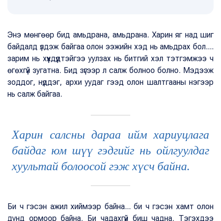
Энэ мөнгөөр бид амьдрана, амьдрана. Харин яг над шиг
байдалд үлдэж байгаа олон ээжийн хэд нь амьдрах бол....
зарим нь хүүхдүүдтэйгээ уулзах нь битгий хэл тэтгэмжээ ч
өгөхгүй зугатна. Бид зүгээр л салж болноо болно. Мэдээж
зоддог, нүддэг, архи уудаг гээд олон шалтгааны нэгээр
нь салж байгаа.
Харин салсны дараа ийм хариуцлага
байдаг юм шүү гэдгийг нь ойлгуулдаг
хуультай болоосой гэж хүсч байна.
Би ч гэсэн ажил хиймээр байна... би ч гэсэн хамт олон
дунд ормоор байна. Би чадахгүй биш чадна. Тэгэхдээ