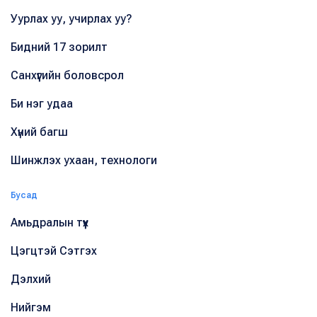
Уурлах уу, учирлах уу?
Бидний 17 зорилт
Санхүүгийн боловсрол
Би нэг удаа
Хүний багш
Шинжлэх ухаан, технологи
Бусад
Амьдралын түүх
Цэгцтэй Сэтгэх
Дэлхий
Нийгэм