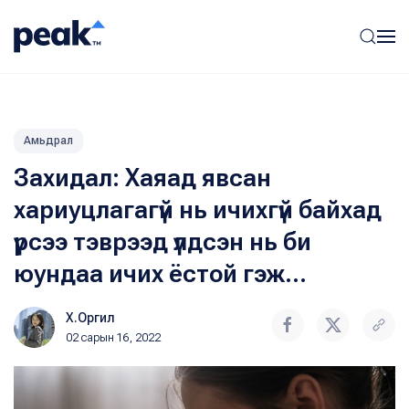
Амьдрал
Захидал: Хаяад явсан
хариуцлагагүй нь ичихгүй байхад
үрсээ тэврээд үлдсэн нь би
юундаа ичих ёстой гэж...
Х.Оргил
02 сарын 16, 2022