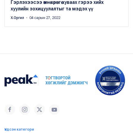
Гэрлэхээсээ өмнө хөрөнгө хуваах гэрээ хийх
хуулийн зохицуулалтыг та мэдэх үү
Х.Оргил
・ 04 сарын 27, 2022
Үндсэн категори