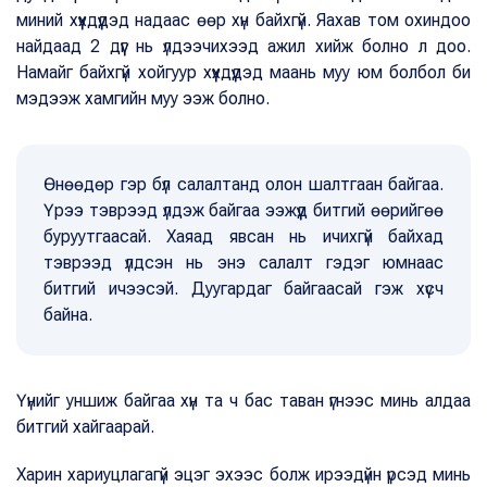
миний хүүхдүүдэд надаас өөр хүн байхгүй. Яахав том охиндоо
найдаад 2 дүүг нь үлдээчихээд ажил хийж болно л доо.
Намайг байхгүй хойгуур хүүхдүүдэд маань муу юм болбол би
мэдээж хамгийн муу ээж болно.
Өнөөдөр гэр бүл салалтанд олон шалтгаан байгаа.
Үрээ тэврээд үлдэж байгаа ээжүүд битгий өөрийгөө
буруутгаасай. Хаяад явсан нь ичихгүй байхад
тэврээд үлдсэн нь энэ салалт гэдэг юмнаас
битгий ичээсэй. Дуугардаг байгаасай гэж хүсч
байна.
Үүнийг уншиж байгаа хүн та ч бас таван үгнээс минь алдаа
битгий хайгаарай.
Харин хариуцлагагүй эцэг эхээс болж ирээдүйн үрсэд минь