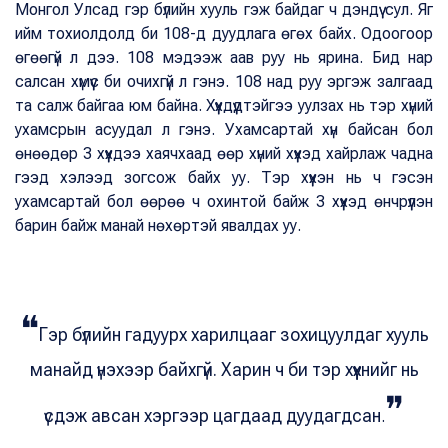
Монгол Улсад гэр бүлийн хууль гэж байдаг ч дэндүү сул. Яг
ийм тохиолдолд би 108-д дуудлага өгөх байх. Одоогоор
өгөөгүй л дээ. 108 мэдээж аав руу нь ярина. Бид нар
салсан хүмүүс би очихгүй л гэнэ. 108 над руу эргэж залгаад
та салж байгаа юм байна. Хүүхдүүдтэйгээ уулзах нь тэр хүний
ухамсрын асуудал л гэнэ. Ухамсартай хүн байсан бол
өнөөдөр 3 хүүхдээ хаячхаад өөр хүний хүүхэд хайрлаж чадна
гээд хэлээд зогсож байх уу. Тэр хүүхэн нь ч гэсэн
ухамсартай бол өөрөө ч охинтой байж 3 хүүхэд өнчрүүлэн
барин байж манай нөхөртэй явалдах уу.
❝
Гэр бүлийн гадуурх харилцааг зохицуулдаг хууль
манайд үнэхээр байхгүй. Харин ч би тэр хүүхнийг нь
❞
үсдэж авсан хэргээр цагдаад дуудагдсан
.