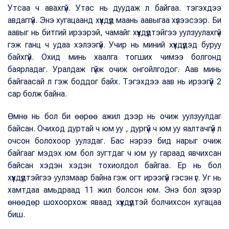
Утсаа ч авахгүй. Утас нь дуудаж л байгаа. тэгэхдээ
авдаггүй. Энэ хугацаанд хүүхдүүд маань аавыгаа хүлээсээр. Би
аавыг нь битгий ирээрэй, чамайг хүүхдүүдтэйгээ уулзуулахгүй
гэж ганц ч удаа хэлээгүй. Учир нь миний хүүхдүүдэд буруу
байхгүй. Охид минь хаалга тогших чимээ болгонд
баярладаг. Уралдаж гүйж очиж онгойлгодог. Аав минь
байгаасай л гэж боддог байх. Тэгэхдээ аав нь ирээгүй 2
сар болж байна.
Өмнө нь бол би өөрөө ажил дээр нь очиж уулзуулдаг
байсан. Очиход дуртай ч юм уу , дургүй ч юм уу яалтачгүй л
очсон болохоор уулздаг. Бас нэрээ бид нарыг очиж
байгааг мэдэх юм бол зугтдаг ч юм уу гараад явчихсан
байсан хэдэн хэдэн тохиолдол байгаа. Ер нь бол
хүүхдүүдтэйгээ уулзмаар байна гэж огт ирээгүй гэсэн үг. Уг нь
хамтдаа амьдраад 11 жил болсон юм. Энэ бол зүгээр
өнөөдөр шохоорхож яваад хүүхдүүдтэй болчихсон хугацаа
биш.