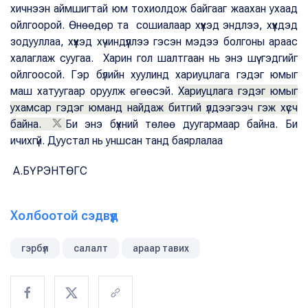
хичнээн аймшигтай юм тохиолдож байгааг жаахан ухаад
ойлгоорой. Өнөөдөр та сошиалаар хүүхэд эндлээ, хүүхдэд
зодууллаа, хүүхэд хүчиндүүллээ гэсэн мэдээ болгоны араас
халаглаж суугаа. Харин гол шалтгаан нь энэ шүү гэдгийг
ойлгоосой. Гэр бүлийн хуулинд хариуцлага гэдэг юмыг
маш хатуугаар оруулж өгөөсэй.
Хариуцлага гэдэг юмыг
ухамсар гэдэг юманд найдаж битгий үлдээгээч гэж хүсч
байна.
Би энэ бүхний төлөө дуугармаар байна. Би
ичихгүй. Дуустал нь уншсан танд баярлалаа
А.БҮРЭНТӨГС
Холбоотой сэдвүүд
гэрбүл
салалт
араар тавих