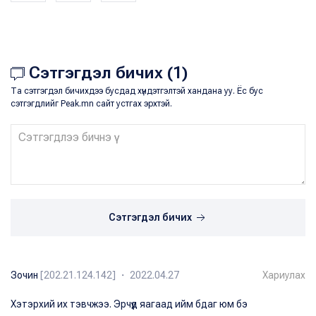
Сэтгэгдэл бичих (1)
Та сэтгэгдэл бичихдээ бусдад хүндэтгэлтэй хандана уу. Ёс бус
сэтгэгдлийг Peak.mn сайт устгах эрхтэй.
Сэтгэгдэл бичих
Зочин
[202.21.124.142] ・ 2022.04.27
Хариулах
Хэтэрхий их тэвчжээ. Эрчүүд яагаад ийм бдаг юм бэ