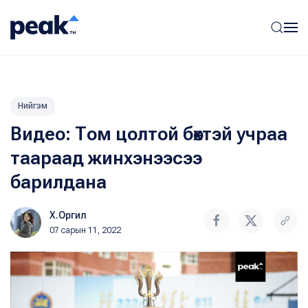
Нийгэм
Видео: Том цолтой бөхтэй учраа
таараад жинхэнээсээ
барилдана
Х.Оргил
07 сарын 11, 2022