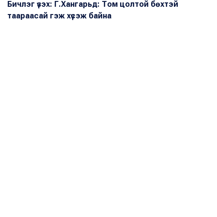
Бичлэг үзэх: Г.Хангарьд: Том цолтой бөхтэй
таараасай гэж хүсэж байна