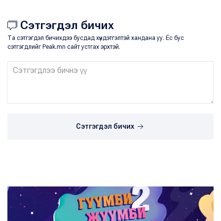
Сэтгэгдэл бичих
Та сэтгэгдэл бичихдээ бусдад хүндэтгэлтэй хандана уу. Ёс бус
сэтгэгдлийг Peak.mn сайт устгах эрхтэй.
Сэтгэгдэл бичих