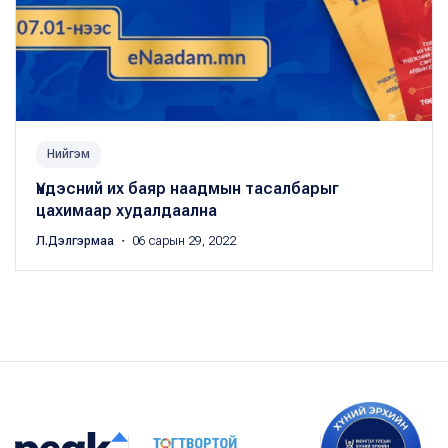
Нийгэм
Үндэсний их баяр наадмын тасалбарыг
цахимаар худалдаална
Л.Дэлгэрмаа
・ 06 сарын 29, 2022