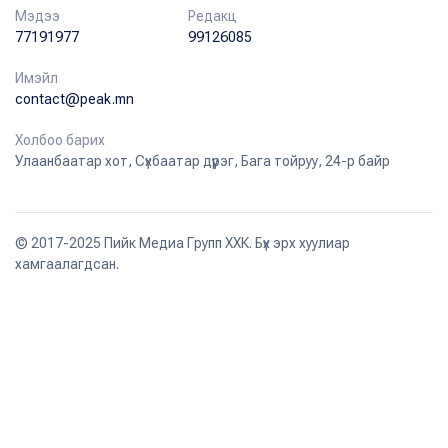
Мэдээ
Редакц
77191977
99126085
Имэйл
contact@peak.mn
Холбоо барих
Улаанбаатар хот, Сүхбаатар дүүрэг, Бага тойруу, 24-р байр
© 2017-2025 Пийк Медиа Групп ХХК. Бүх эрх хуулиар
хамгаалагдсан.