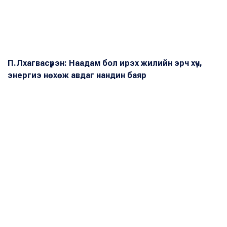
П.Лхагвасүрэн: Наадам бол ирэх жилийн эрч хүч,
энергиэ нөхөж авдаг нандин баяр