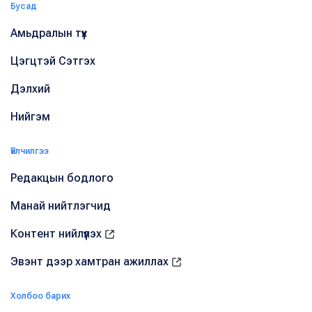
Бусад
Амьдралын түүх
Цэгцтэй Сэтгэх
Дэлхий
Нийгэм
Үйлчилгээ
Редакцын бодлого
Манай нийтлэгчид
Контент нийлүүлэх
Эвэнт дээр хамтран ажиллах
Холбоо барих