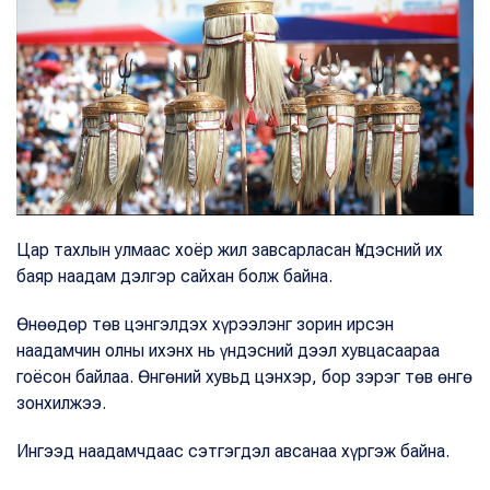
Цар тахлын улмаас хоёр жил завсарласан Үндэсний их
баяр наадам дэлгэр сайхан болж байна.
Өнөөдөр төв цэнгэлдэх хүрээлэнг зорин ирсэн
наадамчин олны ихэнх нь үндэсний дээл хувцасаараа
гоёсон байлаа. Өнгөний хувьд цэнхэр, бор зэрэг төв өнгө
зонхилжээ.
Ингээд наадамчдаас сэтгэгдэл авсанаа хүргэж байна.