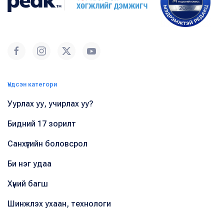
Үндсэн категори
Уурлах уу, учирлах уу?
Бидний 17 зорилт
Санхүүгийн боловсрол
Би нэг удаа
Хүний багш
Шинжлэх ухаан, технологи