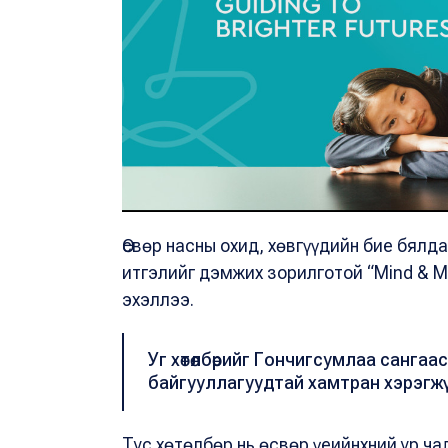
Өсвөр насны охид, хөвгүүдийн бие бялда
итгэлийг дэмжих зорилготой “Mind & M
эхэллээ.
Уг хөтөлбөрийг Гончигсумлаа сангаас
байгууллагуудтай хамтран хэрэгжү
Тус хөтөлбөр нь өсвөр үеийнхний ур ч