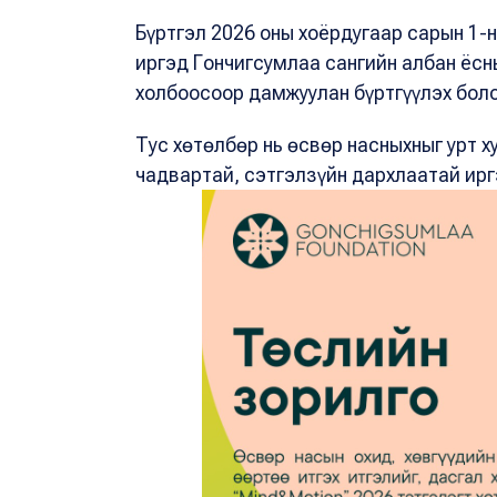
Бүртгэл 2026 оны хоёрдугаар сарын 1-
иргэд Гончигсумлаа сангийн албан ёсн
холбоосоор дамжуулан бүртгүүлэх бол
Тус хөтөлбөр нь өсвөр насныхныг урт х
чадвартай, сэтгэлзүйн дархлаатай ирг