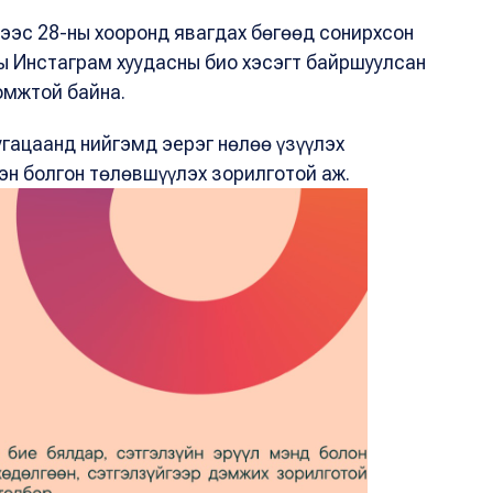
нээс 28-ны хооронд явагдах бөгөөд сонирхсон
ы Инстаграм хуудасны био хэсэгт байршуулсан
омжтой байна.
угацаанд нийгэмд эерэг нөлөө үзүүлэх
эн болгон төлөвшүүлэх зорилготой аж.