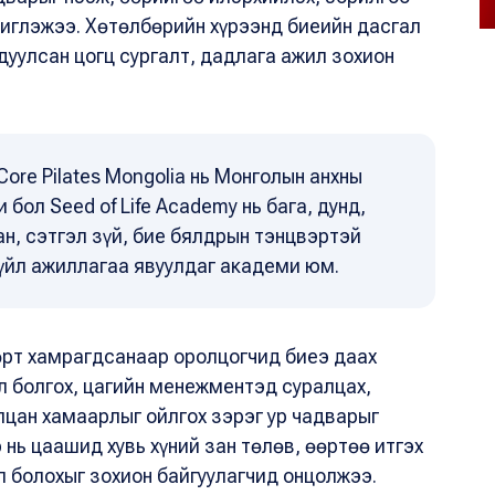
чиглэжээ. Хөтөлбөрийн хүрээнд биеийн дасгал
дуулсан цогц сургалт, дадлага ажил зохион
ore Pilates Mongolia нь Монголын анхны
бол Seed of Life Academy нь бага, дунд,
н, сэтгэл зүй, бие бялдрын тэнцвэртэй
 үйл ажиллагаа явуулдаг академи юм.
бөрт хамрагдсанаар оролцогчид биеэ даах
л болгох, цагийн менежментэд суралцах,
лцан хамаарлыг ойлгох зэрэг ур чадварыг
нь цаашид хувь хүний зан төлөв, өөртөө итгэх
л болохыг зохион байгуулагчид онцолжээ.