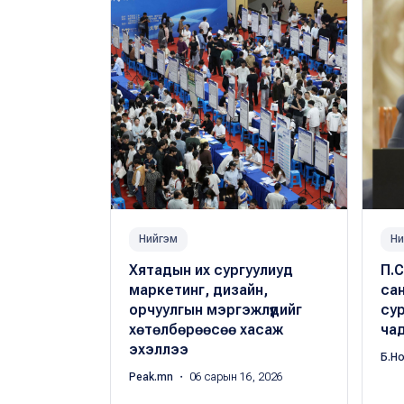
Нийгэм
Ни
Хятадын их сургуулиуд
П.С
маркетинг, дизайн,
сан
орчуулгын мэргэжлүүдийг
сур
хөтөлбөрөөсөө хасаж
чад
эхэллээ
Б.Н
Peak.mn
・ 06 сарын 16, 2026