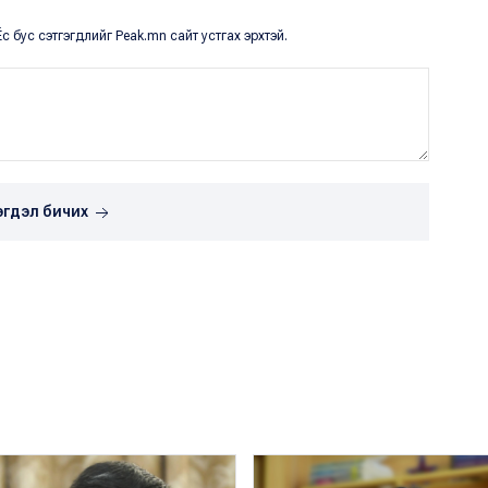
с бус сэтгэгдлийг Peak.mn сайт устгах эрхтэй.
эгдэл бичих