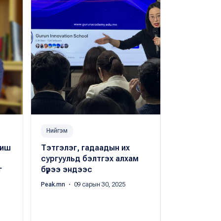
Нийгэм
Чанартай б
биш
Тэтгэлэг, гадаадын их
21 ДҮГЭЭ
сургуульд бэлтгэх алхам
ТУРШЛАГА: 
г
бүрээ эндээс
даах чадва
итгэл, зө
Peak.mn
・ 09 сарын 30, 2025
төлөвшинө
Буяндэлгэрий
сарын 30, 202