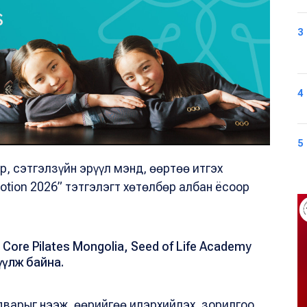
3
4
5
р, сэтгэлзүйн эрүүл мэнд, өөртөө итгэх
otion 2026” тэтгэлэгт хөтөлбөр албан ёсоор
 Core Pilates Mongolia, Seed of Life Academy
үлж байна.
адварыг нээж, өөрийгөө илэрхийлэх, зорилгоо