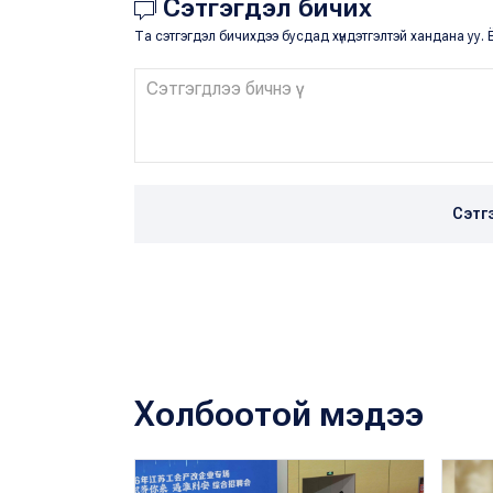
Сэтгэгдэл бичих
Та сэтгэгдэл бичихдээ бусдад хүндэтгэлтэй хандана уу. Ё
Сэтг
Холбоотой мэдээ