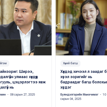
йгэм
Хүний багш
айнзориг: Ширээ,
Хүүхдэд хичээл л заадаг 
далгүйн улмаас хүүхдүүд
хүсэл зоригийг нь
гууль, цэцэрлэгтээ явж
бадраадаг багш болохы
ахгүй нь
хүсдэг
омин
・ 08 сарын 27, 2025
Буяндэлгэрийн Мөнхчимэг
・ 10
сарын 04, 2025