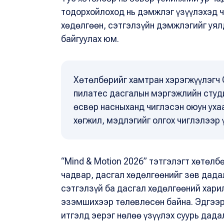
тодорхойлоход нь дэмжлэг үзүүлэхэд 
хөдөлгөөн, сэтгэлзүйн дэмжлэгийг уял
байгуулах юм.
Хөтөлбөрийг хамтран хэрэгжүүлэгч C
пилатес дасгалын мэргэжлийн студи 
өсвөр насныханд чиглэсэн оюун ухаа
хөгжил, мэдлэгийг олгох чиглэлээр
“Mind & Motion 2026” тэтгэлэгт хөтөл
чадвар, дасгал хөдөлгөөнийг зөв дада
сэтгэлзүй ба дасгал хөдөлгөөний хари
эзэмшихээр төлөвлөсөн байна. Эдгээр 
итгэлд эерэг нөлөө үзүүлэх суурь дада