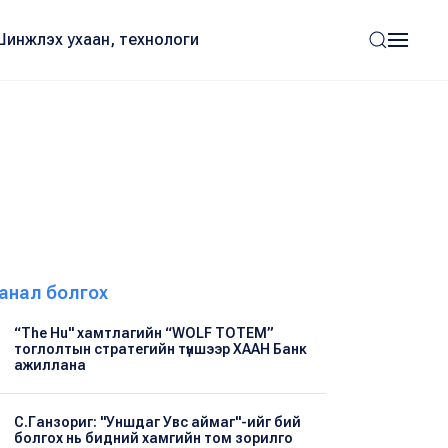
Шинжлэх ухаан, технологи
анал болгох
“The Hu" хамтлагийн “WOLF TOTEM”
тоглолтын стратегийн түншээр ХААН Банк
ажиллана
С.Ганзориг: "Уншдаг Увс аймаг"-ийг бий
болгох нь бидний хамгийн том зорилго