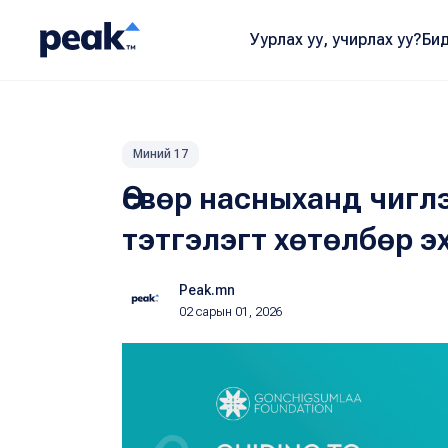
Уурлах уу, учирлах уу?
Бид
Миний 17
Өсвөр насныханд чигл
тэтгэлэгт хөтөлбөр э
Peak.mn
02 сарын 01, 2026