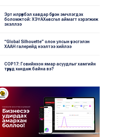
Эрт илрүүлбэл хавдар бүрэн эмчлэгдэх
боломжтой: ХЭҮА​Хөвсгөл аймагт хэрэгжиж
эхэллээ
“Global Silhouette” олон улсын үзэсгэлэн
ХААН галерейд нээлтээ хийлээ
COP17: Говийнхон ямар асуудлыг хамгийн
түрүүнд хөндөж байна вэ?