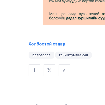
Холбоотой сэдвүүд
боловсрол
гончигсумлаа сан