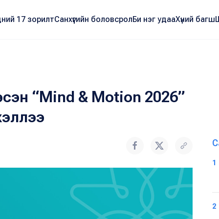
ний 17 зорилт
Санхүүгийн боловсрол
Би нэг удаа
Хүний багш
эсэн “Mind & Motion 2026”
хэллээ
С
1
2