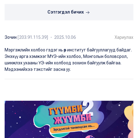
Сэтгэгдэл бичих
Зочин
[203.91.115.39] ・ 2025.10.06
Хариулах
Мэргэжлийн холбоо гэдэг нь өөр институт байгууллагууд байдаг.
Энэхүү арга хэмжээг МҮЭ-ийн холбоо, Монголын боловсрол,
шинжлэх ухааны ҮЭ-ийн холбоод зохион байгуулж байгаа.
Мэдээнийхээ тэкстийг засна уу.