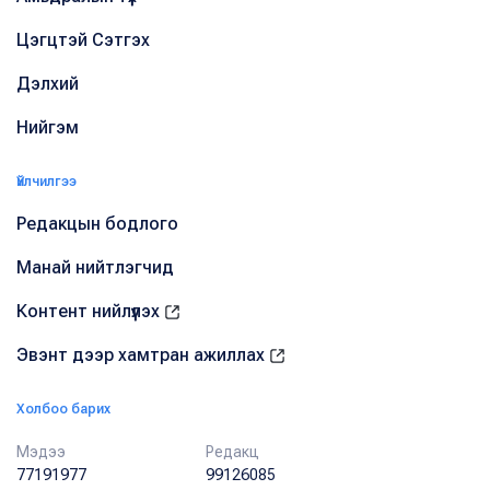
Цэгцтэй Сэтгэх
Дэлхий
Нийгэм
Үйлчилгээ
Редакцын бодлого
Манай нийтлэгчид
Контент нийлүүлэх
Эвэнт дээр хамтран ажиллах
Холбоо барих
Мэдээ
Редакц
77191977
99126085