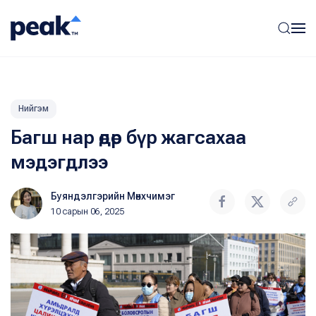
Нийгэм
Багш нар өдөр бүр жагсахаа
мэдэгдлээ
Буяндэлгэрийн Мөнхчимэг
10 сарын 06, 2025