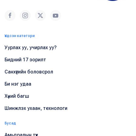
Үндсэн категори
Уурлах уу, учирлах уу?
Бидний 17 зорилт
Санхүүгийн боловсрол
Би нэг удаа
Хүний багш
Шинжлэх ухаан, технологи
Бусад
Амьдралын түүх