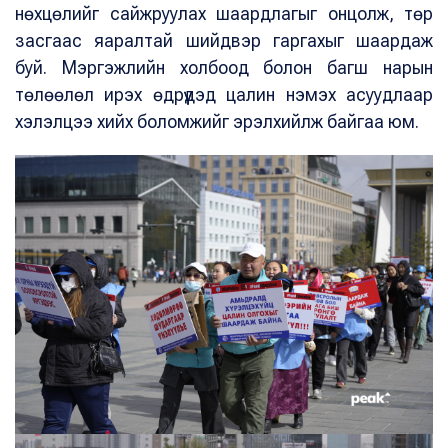
нөхцөлийг сайжруулах шаардлагыг онцолж, төр
засгаас яаралтай шийдвэр гаргахыг шаардаж
буй.
Мэргэжлийн холбоод болон багш нарын
төлөөлөл ирэх өдрүүдэд цалин нэмэх асуудлаар
хэлэлцээ хийх боломжийг эрэлхийлж байгаа юм.