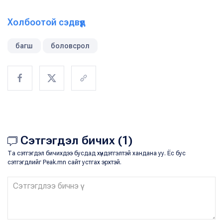
Холбоотой сэдвүүд
багш
боловсрол
Сэтгэгдэл бичих (1)
Та сэтгэгдэл бичихдээ бусдад хүндэтгэлтэй хандана уу. Ёс бус
сэтгэгдлийг Peak.mn сайт устгах эрхтэй.