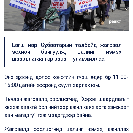
Багш нар Сүхбаатарын талбайд жагсаал
зохион байгуулж, цалинг нэмэх
шаардлагаа төр засагт уламжиллаа.
Энэ хүрээнд долоо хоногийн турш өдөр бүр 11:00-
15:00 цагийн хооронд суулт зарлах юм.
Түүнчлэн жагсаалд оролцогчид “Хэрэв шаардлагыг
хүлээж авахгүй бол нийтээр ажил хаях арга хэмжээг
авч магадгүй” гэж мэдэгдээд байна.
Жагсаалд оролцогчид цалинг нэмэх, ажиллах