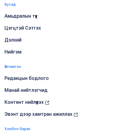
Бусад
Амьдралын түүх
Цэгцтэй Сэтгэх
Дэлхий
Нийгэм
Үйлчилгээ
Редакцын бодлого
Манай нийтлэгчид
Контент нийлүүлэх
Эвэнт дээр хамтран ажиллах
Холбоо барих