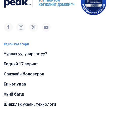
Үндсэн категори
Уурлах уу, учирлах уу?
Бидний 17 зорилт
Санхүүгийн боловсрол
Би нэг удаа
Хүний багш
Шинжлэх ухаан, технологи