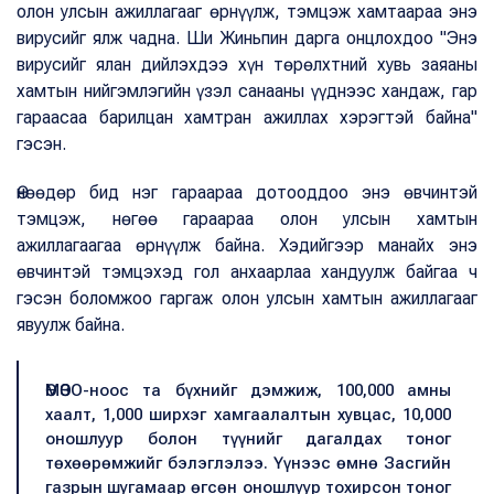
олон улсын ажиллагааг өрнүүлж, тэмцэж хамтаараа энэ
вирусийг ялж чадна. Ши Жиньпин дарга онцлохдоо "Энэ
вирусийг ялан дийлэхдээ хүн төрөлхтний хувь заяаны
хамтын нийгэмлэгийн үзэл санааны үүднээс хандаж, гар
гараасаа барилцан хамтран ажиллах хэрэгтэй байна"
гэсэн.
Өнөөдөр бид нэг гараараа дотооддоо энэ өвчинтэй
тэмцэж, нөгөө гараараа олон улсын хамтын
ажиллагаагаа өрнүүлж байна. Хэдийгээр манайх энэ
өвчинтэй тэмцэхэд гол анхаарлаа хандуулж байгаа ч
гэсэн боломжоо гаргаж олон улсын хамтын ажиллагааг
явуулж байна.
ӨМӨЗО-ноос та бүхнийг дэмжиж, 100,000 амны
хаалт, 1,000 ширхэг хамгаалалтын хувцас, 10,000
оношлуур болон түүнийг дагалдах тоног
төхөөрөмжийг бэлэглэлээ. Үүнээс өмнө Засгийн
газрын шугамаар өгсөн оношлуур тохирсон тоног