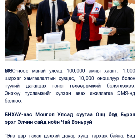
ӨМӨЗО-ноос манай улсад 100,000 амны хаалт, 1,000
ширхэг хамгаалалтын хувцас, 10,000 оношлуур болон
түүнийг дагалдах тоног төхөөрөмжийг бэлэглэжээ.
Энэхүү тусламжийг хүлээн авах ажиллагаа ЭМЯ-нд
боллоо.
БНХАУ-аас Монгол Улсад суугаа Онц бөгөөд Бүрэн
эрхт Элчин сайд ноён Чай Вэньруй
"Энэ цар тахал дэлхий даяар хүнд тархаж байна. Бид