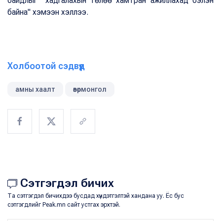
байдлыг хадгалахын төлөө хамтран ажиллахад бэлэн
байна" хэмээн хэллээ.
Холбоотой сэдвүүд
амны хаалт
өвөрмонгол
Сэтгэгдэл бичих
Та сэтгэгдэл бичихдээ бусдад хүндэтгэлтэй хандана уу. Ёс бус
сэтгэгдлийг Peak.mn сайт устгах эрхтэй.