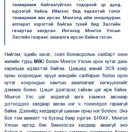
төхөөрөмж байгаагүйгээс тодорхой үр дүнд
хүрээгүй байна. Иймээс бид яаралтай тоног
төхөөрөмж авч ирсэн. Монголд ийм оношлуурын
аппарат хэрэгтэй байгаа тухай бид Засгийн
газартаа хандсан. Ингэхэд Монгол Улсын
Засгийн газраас захиалга ирсэн байна гэсэн.
Нийгэм, эдийн засаг, соёл боловсролын салбарт олон
жилийн турш ӨМӨЗО болон Монгол Улсын орон нутаг дахь
харилцаа идэвхтэй байгаа. Цаашид манай ЭСЯ хоёр
орны хоорондын эрүүл мэндийн салбарын болон орон
нутаг хоорондын хамтын ажиллагааг хөгжүүлэхийг
дэмжих болно. Цэцэг дэлгэрэх сайхан цаг ирж байна.
Монгол Улс цаг алдалгүй арга хэмжээ авснаар
дотооддоо халдвар авсан нэг ч тохиолдол гараагүй
байна. Дэлхийд халдваргүй цөөхөн орны нэг боллоо. Энэ
бол том амжилт та бүхэнд баяр хүргэе. БНХАУ, Монгол
Улсын иргэд бие биенээсээ халдвар аваагүй энэ