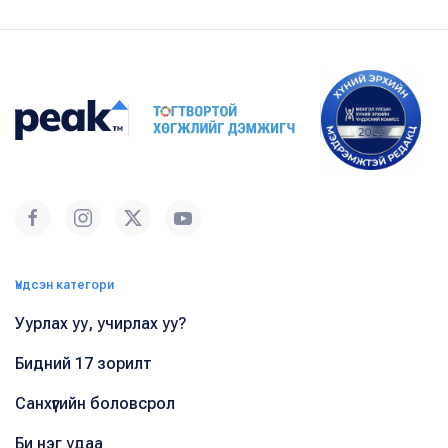
Үндсэн категори
Уурлах уу, учирлах уу?
Бидний 17 зорилт
Санхүүгийн боловсрол
Би нэг удаа