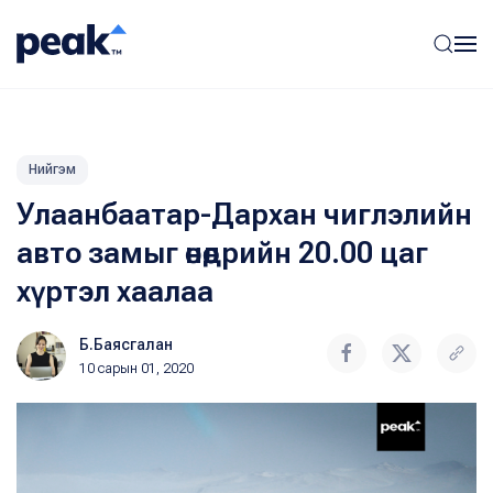
Нийгэм
Улаанбаатар-Дархан чиглэлийн
авто замыг өнөөдрийн 20.00 цаг
хүртэл хаалаа
Б.Баясгалан
10 сарын 01, 2020