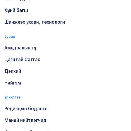
Хүний багш
Шинжлэх ухаан, технологи
Бусад
Амьдралын түүх
Цэгцтэй Сэтгэх
Дэлхий
Нийгэм
Үйлчилгээ
Редакцын бодлого
Манай нийтлэгчид