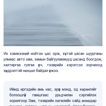
Их хэмжээний нойтон цас орж, хүчтэй цасан шуурганы
улмаас авто зам, замын байгууламжууд цасанд боогдож,
халтиргаа гулгаа үүсч, тээврийн хэрэгсэл зорчиход
хүндрэлтэй нөхцөл байдал үүсжээ.
Иймд иргэдийн амь нас, эрүүл мэнд, эд хөрөнгийг
болзошгүй гамшгаас урьдчилан сэргийлэх
зорилгоор Зам, тээврийн хөгжлийн сайд өнөөдөр