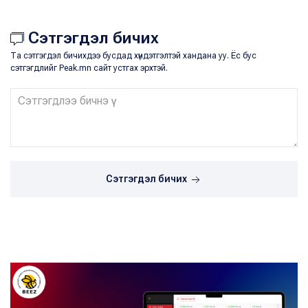
Сэтгэгдэл бичих
Та сэтгэгдэл бичихдээ бусдад хүндэтгэлтэй хандана уу. Ёс бус
сэтгэгдлийг Peak.mn сайт устгах эрхтэй.
Сэтгэгдэл бичих