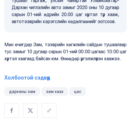
тушаал гаргаж, улсын чанартай Улаанбаатар-
Дархан чиглэлийн авто замыг 2020 оны 10 дугаар
сарын 01-ний өдрийн 20.00 цаг хүртэл түр хааж,
автотээврийн хэрэгслийн хөдөлгөөнийг зогсоов.
Мөн өчигдөр Зам, тээврийн хөгжлийн сайдын тушаалаар
тус замыг 10 дугаар сарын 01-ний 00:00 цагаас 10:00 цаг
хүртэл хаагаад байсан юм. Өнөөдөр үргэлжлүүлэн хаажээ.
Холбоотой сэдвүүд
дарханы зам
зам хаах
цас