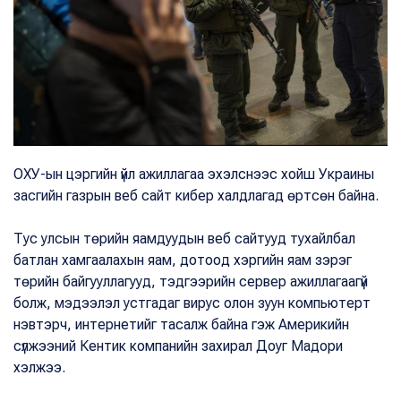
ОХУ-ын цэргийн үйл ажиллагаа эхэлснээс хойш Украины
засгийн газрын веб сайт кибер халдлагад өртсөн байна.
Тус улсын төрийн яамдуудын веб сайтууд тухайлбал
батлан хамгаалахын яам, дотоод хэргийн яам зэрэг
төрийн байгууллагууд, тэдгээрийн сервер ажиллагаагүй
болж, мэдээлэл устгадаг вирус олон зуун компьютерт
нэвтэрч, интернетийг тасалж байна гэж Америкийн
сүлжээний Кентик компанийн захирал Доуг Мадори
хэлжээ.