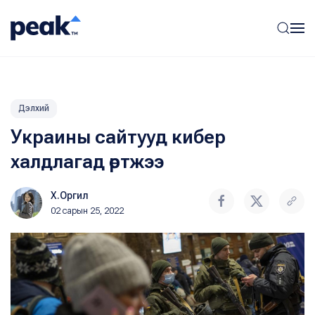
Дэлхий
Украины сайтууд кибер
халдлагад өртжээ
Х.Оргил
02 сарын 25, 2022