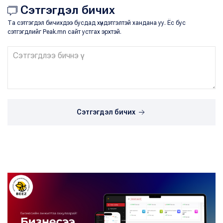
Сэтгэгдэл бичих
Та сэтгэгдэл бичихдээ бусдад хүндэтгэлтэй хандана уу. Ёс бус
сэтгэгдлийг Peak.mn сайт устгах эрхтэй.
Сэтгэгдэл бичих