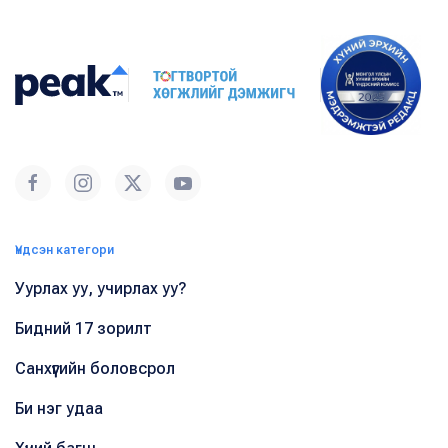
Үндсэн категори
Уурлах уу, учирлах уу?
Бидний 17 зорилт
Санхүүгийн боловсрол
Би нэг удаа