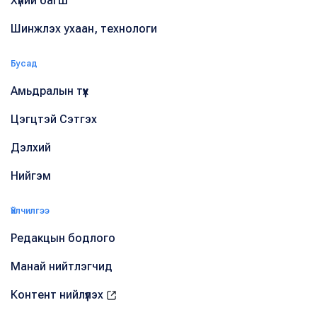
Хүний багш
Шинжлэх ухаан, технологи
Бусад
Амьдралын түүх
Цэгцтэй Сэтгэх
Дэлхий
Нийгэм
Үйлчилгээ
Редакцын бодлого
Манай нийтлэгчид
Контент нийлүүлэх