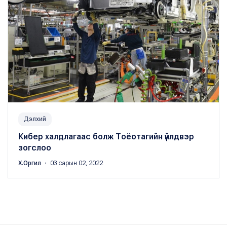
Дэлхий
Кибер халдлагаас болж Тоёотагийн үйлдвэр
зогслоо
Х.Оргил
・ 03 сарын 02, 2022