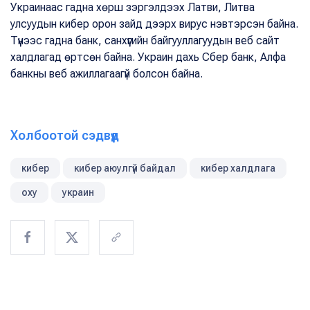
Украинаас гадна хөрш зэргэлдээх Латви, Литва
улсуудын кибер орон зайд дээрх вирус нэвтэрсэн байна.
Түүнээс гадна банк, санхүүгийн байгууллагуудын веб сайт
халдлагад өртсөн байна. Украин дахь Сбер банк, Алфа
банкны веб ажиллагаагүй болсон байна.
Холбоотой сэдвүүд
кибер
кибер аюулгүй байдал
кибер халдлага
оху
украин